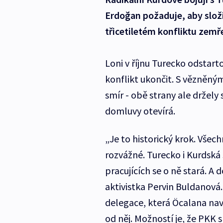
Erdoğan požaduje, aby složi
třicetiletém konfliktu zemřel
Loni v říjnu Turecko odstar
konflikt ukončit. S vězněn
smír - obě strany ale držely
domluvy otevírá.
„Je to historický krok. Všec
rozvážné. Turecko i Kurdská 
pracujících se o ně stará. A
aktivistka Pervin Buldanová
delegace, která Öcalana navš
od něj. Možností je, že PKK 