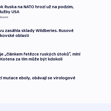
k Ruska na NATO hrozí už na podzim,
služby USA
dinami
vu zasáhla sklady Wildberies. Rusové
rkovské oblasti
 je „článkem řetězce ruských útoků“, míní
 Kotena za tím může být kdokoli
í mutace eboly, obávají se virologové