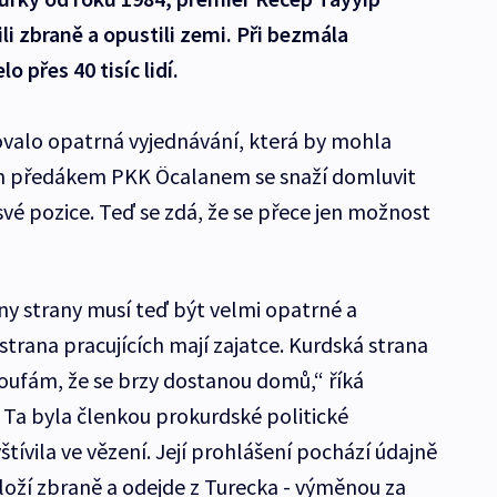
li zbraně a opustili zemi. Při bezmála
o přes 40 tisíc lidí.
tovalo opatrná vyjednávání, která by mohla
ým předákem PKK Öcalanem se snaží domluvit
 své pozice. Teď se zdá, že se přece jen možnost
hny strany musí teď být velmi opatrné a
strana pracujících mají zajatce. Kurdská strana
 doufám, že se brzy dostanou domů,“ říká
. Ta byla členkou prokurdské politické
tívila ve vězení. Její prohlášení pochází údajně
složí zbraně a odejde z Turecka - výměnou za