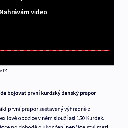
Nahrávám video
ce
ude bojovat první kurdský ženský prapor
nikl první prapor sestavený výhradně z
exilové opozice v něm slouží asi 150 Kurdek.
rátce po dohodě o ukončení nepřátelství mezi