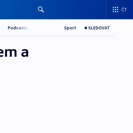
ČT
Podcasty
Sport
SLEDOVAT
kem a