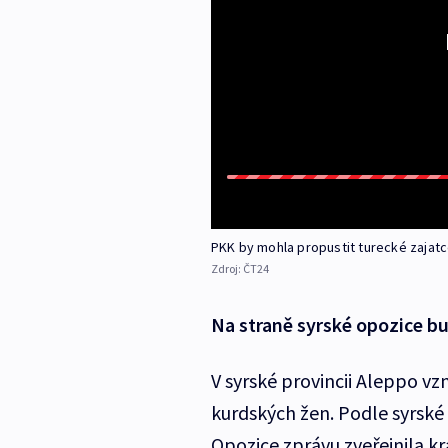
PKK by mohla propustit turecké zajat
Zdroj:
ČT24
Na straně syrské opozice b
V syrské provincii Aleppo vz
kurdských žen. Podle syrské 
Opozice zprávu zveřejnila k