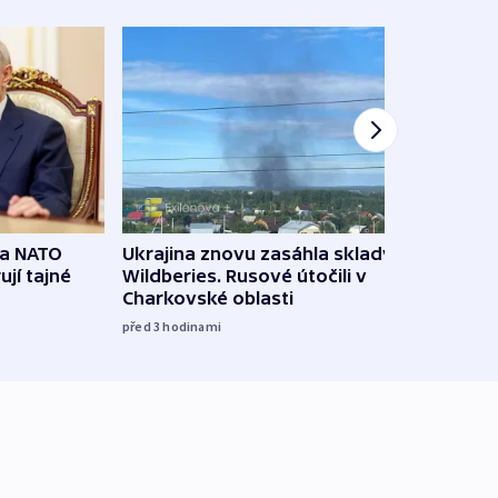
na NATO
Ukrajina znovu zasáhla sklady
VIDEO
ují tajné
Wildberies. Rusové útočili v
není 
Charkovské oblasti
před 6
před 3
hodinami