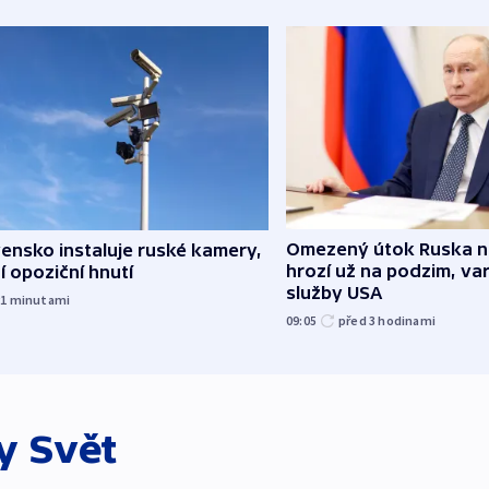
Omezený útok Ruska 
ensko instaluje ruské kamery,
hrozí už na podzim, var
í opoziční hnutí
služby USA
21
minutami
09:05
před 3
hodinami
ky
Svět