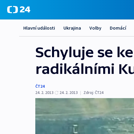
Hlavní události
Ukrajina
Volby
Domácí
Schyluje se k
radikálními K
ČT24
24. 2. 2013
24. 2. 2013
|
Zdroj:
ČT24