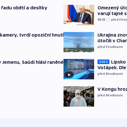
 řadu obětí a desítky
Omezený úto
varují tajné 
09:05
před 3
ho
Ukrajina zno
kamery, tvrdí opoziční hnutí
útočili v Cha
před 3
hodinami
Lipsko
v Jemenu, Saúdi hlásí raněné
VIDEO
Votápek. Dle
před 4
hodinami
V Kongu hroz
před 4
hodinami