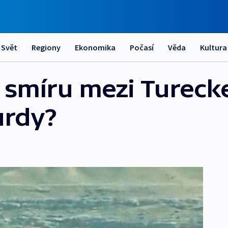
Svět
Regiony
Ekonomika
Počasí
Věda
Kultura
e smíru mezi Turec
urdy?