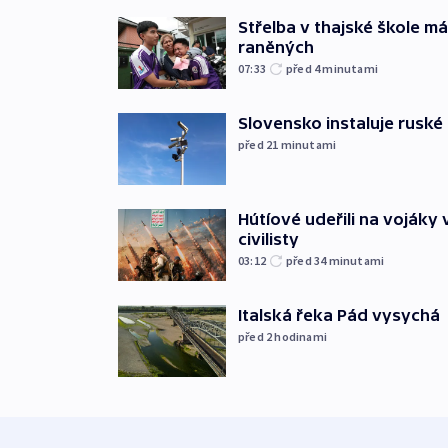
Střelba v thajské škole má
raněných
07:33
před 4
minutami
Slovensko instaluje ruské 
před 21
minutami
Hútíové udeřili na vojáky 
civilisty
03:12
před 34
minutami
Italská řeka Pád vysychá
před 2
hodinami