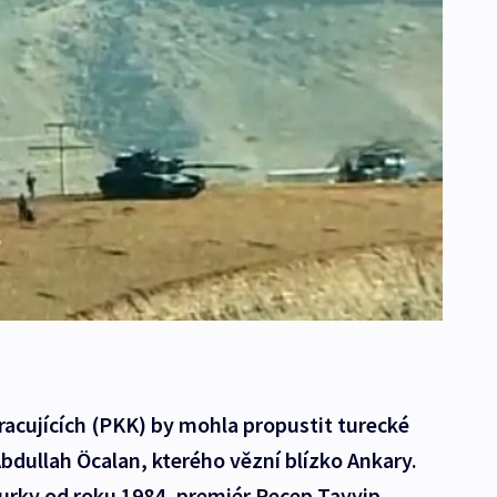
racujících (PKK) by mohla propustit turecké
 Abdullah Öcalan, kterého vězní blízko Ankary.
Turky od roku 1984, premiér Recep Tayyip