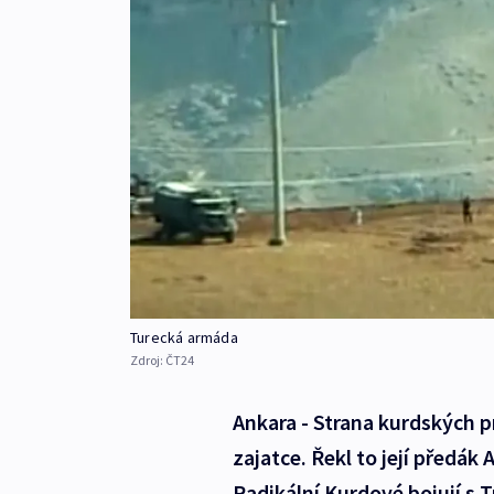
Turecká armáda
Zdroj:
ČT24
Ankara - Strana kurdských p
zajatce. Řekl to její předák
Radikální Kurdové bojují s 