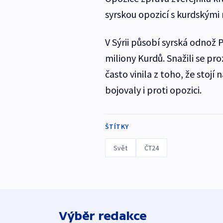
syrskou opozicí s kurdskými
V Sýrii působí syrská odnož P
miliony Kurdů. Snažili se pro
často vinila z toho, že stojí 
bojovaly i proti opozici.
ŠTÍTKY
Svět
ČT24
Výběr redakce