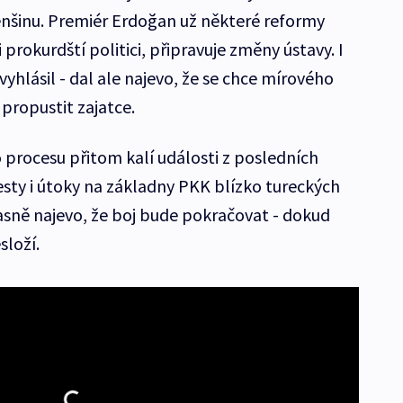
enšinu. Premiér Erdoğan už některé reformy
i prokurdští politici, připravuje změny ústavy. I
yhlásil - dal ale najevo, že se chce mírového
propustit zajatce.
procesu přitom kalí události z posledních
esty i útoky na základny PKK blízko tureckých
jasně najevo, že boj bude pokračovat - dokud
loží.