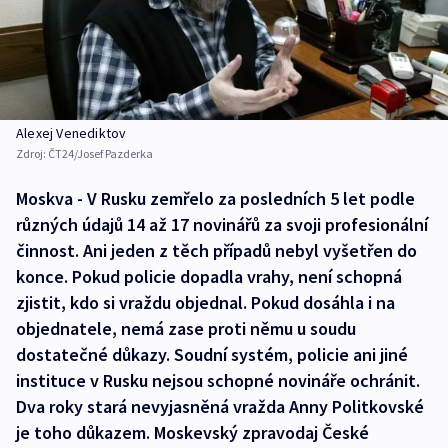
Alexej Venediktov
Zdroj:
ČT24/Josef Pazderka
Moskva - V Rusku zemřelo za posledních 5 let podle
různých údajů 14 až 17 novinářů za svoji profesionální
činnost. Ani jeden z těch případů nebyl vyšetřen do
konce. Pokud policie dopadla vrahy, není schopná
zjistit, kdo si vraždu objednal. Pokud dosáhla i na
objednatele, nemá zase proti němu u soudu
dostatečné důkazy. Soudní systém, policie ani jiné
instituce v Rusku nejsou schopné novináře ochránit.
Dva roky stará nevyjasněná vražda Anny Politkovské
je toho důkazem. Moskevský zpravodaj České