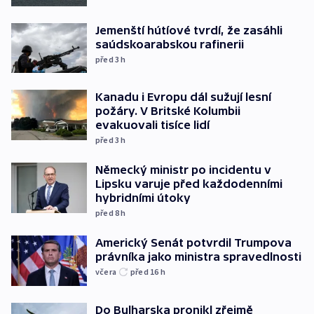
Jemenští hútíové tvrdí, že zasáhli
saúdskoarabskou rafinerii
před 3
h
Kanadu i Evropu dál sužují lesní
požáry. V Britské Kolumbii
evakuovali tisíce lidí
před 3
h
Německý ministr po incidentu v
Lipsku varuje před každodenními
hybridními útoky
před 8
h
Americký Senát potvrdil Trumpova
právníka jako ministra spravedlnosti
včera
před 16
h
Do Bulharska pronikl zřejmě