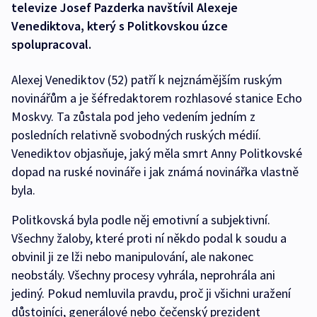
televize Josef Pazderka navštívil Alexeje
Venediktova, který s Politkovskou úzce
spolupracoval.
Alexej Venediktov (52) patří k nejznámějším ruským
novinářům a je šéfredaktorem rozhlasové stanice Echo
Moskvy. Ta zůstala pod jeho vedením jedním z
posledních relativně svobodných ruských médií.
Venediktov objasňuje, jaký měla smrt Anny Politkovské
dopad na ruské novináře i jak známá novinářka vlastně
byla.
Politkovská byla podle něj emotivní a subjektivní.
Všechny žaloby, které proti ní někdo podal k soudu a
obvinil ji ze lži nebo manipulování, ale nakonec
neobstály. Všechny procesy vyhrála, neprohrála ani
jediný. Pokud nemluvila pravdu, proč ji všichni uražení
důstojníci, generálové nebo čečenský prezident