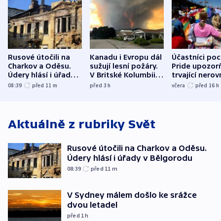
Rusové útočili na
Kanadu i Evropu dál
Účastníci po
Charkov a Oděsu.
sužují lesní požáry.
Pride upozorň
Údery hlásí i úřady v
V Britské Kolumbii
trvající nerov
Bělgorodu
evakuovali tisíce lidí
společensko
08:39
před 11
m
před 3
h
včera
před 16
h
atmosféru
Aktuálně z rubriky
Svět
Rusové útočili na Charkov a Oděsu.
Údery hlásí i úřady v Bělgorodu
08:39
před 11
m
V Sydney málem došlo ke srážce
dvou letadel
před 1
h