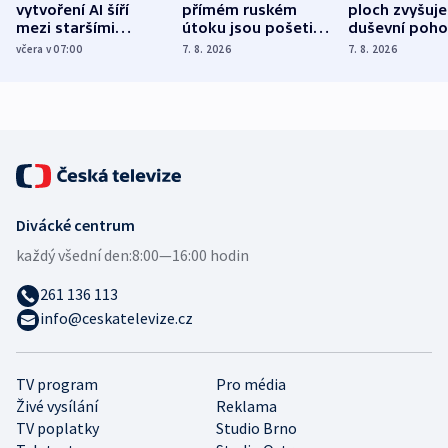
vytvoření AI šíří
přímém ruském
ploch zvyšuje
mezi staršími
útoku jsou pošetilé,
duševní poho
Poláky nebezpečné
míní estonský
ukázala
včera v 07:00
7. 8. 2026
7. 8. 2026
zdravotní rady
bezpečnostní
mezinárodní 
expert
Divácké centrum
každý všední den:
8:00—16:00 hodin
261 136 113
info@ceskatelevize.cz
TV program
Pro média
Živé vysílání
Reklama
TV poplatky
Studio Brno