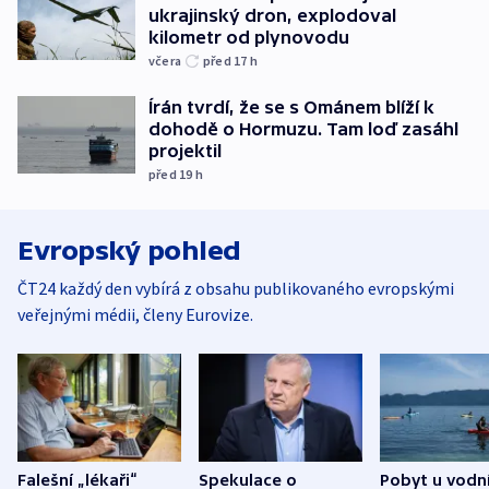
ukrajinský dron, explodoval
kilometr od plynovodu
včera
před 17
h
Írán tvrdí, že se s Ománem blíží k
dohodě o Hormuzu. Tam loď zasáhl
projektil
před 19
h
Evropský pohled
ČT24 každý den vybírá z obsahu publikovaného evropskými
veřejnými médii, členy Eurovize.
Falešní „lékaři“
Spekulace o
Pobyt u vodn