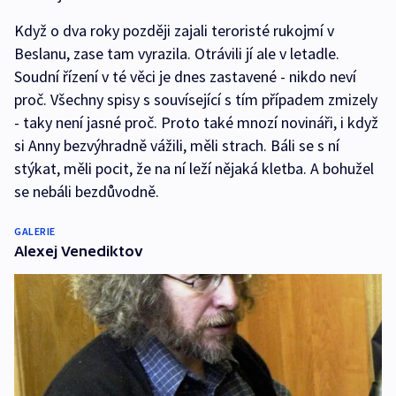
Když o dva roky později zajali teroristé rukojmí v
Beslanu, zase tam vyrazila. Otrávili jí ale v letadle.
Soudní řízení v té věci je dnes zastavené - nikdo neví
proč. Všechny spisy s souvísející s tím případem zmizely
- taky není jasné proč. Proto také mnozí novináři, i když
si Anny bezvýhradně vážili, měli strach. Báli se s ní
stýkat, měli pocit, že na ní leží nějaká kletba. A bohužel
se nebáli bezdůvodně.
GALERIE
Alexej Venediktov