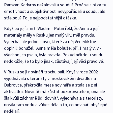
Ramzan Kadyrov nežalovali u soudu? Proč se s ní za tu
emotivnost a subjektivnost nevypořádali u soudu, ale
střelbou? To je nejpodstatnější otázka.
Když po její smrti Vladimir Putin řekl, že Anna a její
materiály měly v Rusku jen malý vliv, měl pravdu.
Vynechal ale jedno slovo, které za něj Venediktov
doplnil: bohužel. Anna měla bohužel příliš malý vliv -
všechno, co psala, byla pravda. Pokud někdo u soudu
nedokáže, že to bylo jinak, zůstávají její věci pravdivé.
V Rusku se jí novináři trochu báli. Když v roce 2002
vyjednávala s teroristy v moskevském divadle na
Dubrovce, překročila meze novináře a stala se z ní
aktivistka. Novinář má zůstat pozorovatelem, ona ale
šla kvůli záchraně lidí dovnitř, vyjednávala s teroristy,
nosila tam vodu a vůbec dělala to, co novináři obyčejně
nedělají.