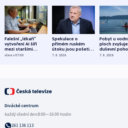
Falešní „lékaři“
Spekulace o
Pobyt u vodn
vytvoření AI šíří
přímém ruském
ploch zvyšuje
mezi staršími
útoku jsou pošetilé,
duševní poho
Poláky nebezpečné
míní estonský
ukázala
včera v 07:00
7. 8. 2026
7. 8. 2026
zdravotní rady
bezpečnostní
mezinárodní 
expert
Divácké centrum
každý všední den:
8:00—16:00 hodin
261 136 113