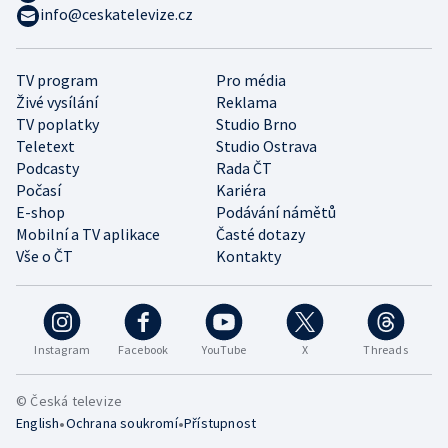
info@ceskatelevize.cz
TV program
Pro média
Živé vysílání
Reklama
TV poplatky
Studio Brno
Teletext
Studio Ostrava
Podcasty
Rada ČT
Počasí
Kariéra
E-shop
Podávání námětů
Mobilní a TV aplikace
Časté dotazy
Vše o ČT
Kontakty
Instagram
Facebook
YouTube
X
Threads
© Česká televize
•
•
English
Ochrana soukromí
Přístupnost