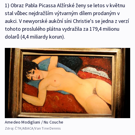
1) Obraz Pabla Picassa Alžírské ženy se letos v květnu
stal vůbec nejdražším výtvarným dílem prodaným v
aukci. V newyorské aukční síni Christie's se jedna z verzí
tohoto proslulého plátna vydražila za 179,4 milionu
dolarů (4,4 miliardy korun).
Amedeo Modigliani / Nu Couche
Zdroj:
ČTK/ABACA/Van Tine Dennis