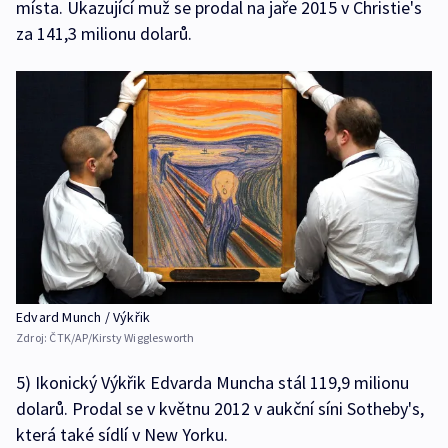
místa. Ukazující muž se prodal na jaře 2015 v Christie's
za 141,3 milionu dolarů.
Edvard Munch / Výkřik
Zdroj:
ČTK/AP/Kirsty Wigglesworth
5) Ikonický Výkřik Edvarda Muncha stál 119,9 milionu
dolarů. Prodal se v květnu 2012 v aukční síni Sotheby's,
která také sídlí v New Yorku.