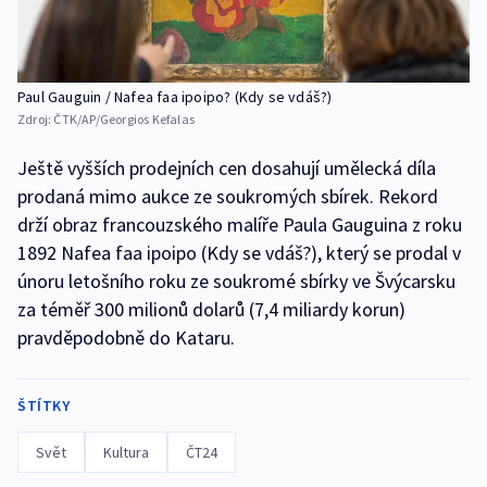
Paul Gauguin / Nafea faa ipoipo? (Kdy se vdáš?)
Zdroj:
ČTK/AP/Georgios Kefalas
Ještě vyšších prodejních cen dosahují umělecká díla
prodaná mimo aukce ze soukromých sbírek. Rekord
drží obraz francouzského malíře Paula Gauguina z roku
1892 Nafea faa ipoipo (Kdy se vdáš?), který se prodal v
únoru letošního roku ze soukromé sbírky ve Švýcarsku
za téměř 300 milionů dolarů (7,4 miliardy korun)
pravděpodobně do Kataru.
ŠTÍTKY
Svět
Kultura
ČT24