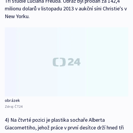
Tři studie Luciana Freuda. Obraz byl prodán za 142,4
milionu dolarů v listopadu 2013 v aukční síni Christie's v
New Yorku.
obrázek
Zdroj:
ČT24
4) Na čtvrté pozici je plastika sochaře Alberta
Giacomettiho, jehož práce v první desítce drží hned tři