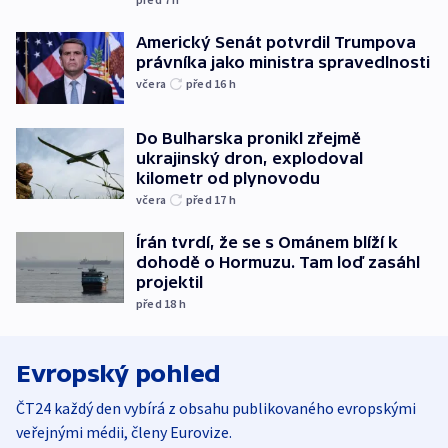
Americký Senát potvrdil Trumpova
právníka jako ministra spravedlnosti
včera
před 16
h
Do Bulharska pronikl zřejmě
ukrajinský dron, explodoval
kilometr od plynovodu
včera
před 17
h
Írán tvrdí, že se s Ománem blíží k
dohodě o Hormuzu. Tam loď zasáhl
projektil
před 18
h
Evropský pohled
ČT24 každý den vybírá z obsahu publikovaného evropskými
veřejnými médii, členy Eurovize.