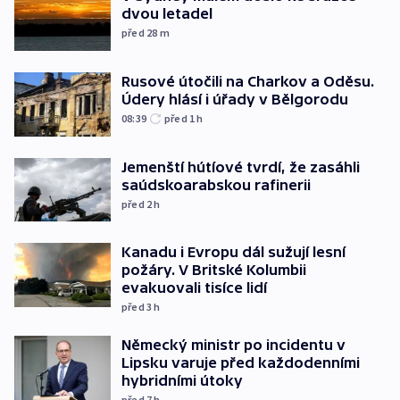
dvou letadel
před 28
m
Rusové útočili na Charkov a Oděsu.
Údery hlásí i úřady v Bělgorodu
08:39
před 1
h
Jemenští hútíové tvrdí, že zasáhli
saúdskoarabskou rafinerii
před 2
h
Kanadu i Evropu dál sužují lesní
požáry. V Britské Kolumbii
evakuovali tisíce lidí
před 3
h
Německý ministr po incidentu v
Lipsku varuje před každodenními
hybridními útoky
před 7
h