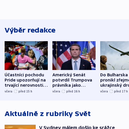
Výběr redakce
Účastníci pochodu
Americký Senát
Do Bulharska
Pride upozorňují na
potvrdil Trumpova
pronikl zřejm
trvající nerovnosti i
právníka jako
ukrajinský dr
společenskou
ministra
explodoval k
včera
před 15
h
včera
před 16
h
včera
před 17
h
atmosféru
spravedlnosti
od plynovod
Aktuálně z rubriky
Svět
V Sydney málem došlo ke srážce