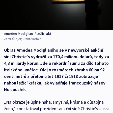
Amedeo Modigliani / Ležící akt
Zdroj:
ČTK/AP/Grant Alastair
Obraz Amedea Modiglianiho se v newyorské aukční
síni Christie's vydražil za 170,4 milionu dolarů, tedy za
4,3 miliardy korun. Jde o rekordní sumu za dílo tohoto
italského umělce. Olej o rozměrech zhruba 60 na 92
centimetrů z přelomu let 1917 či 1918 zobrazuje
nahou ležící krásku, jak vyjadřuje francouzský název
Nu couché.
„Na obraze je úplně nahá, smyslná, krásná a důstojná
žena,“ konstatoval prezident aukční síně Christie's Jussi