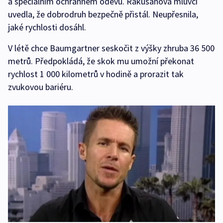
a speciálním ochranném oděvu. Rakušanova mluvčí
uvedla, že dobrodruh bezpečně přistál. Neupřesnila,
jaké rychlosti dosáhl.
V létě chce Baumgartner seskočit z výšky zhruba 36 500
metrů. Předpokládá, že skok mu umožní překonat
rychlost 1 000 kilometrů v hodině a prorazit tak
zvukovou bariéru.