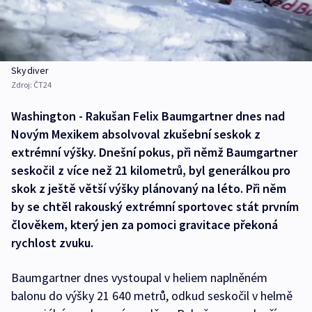
Skydiver
Zdroj:
ČT24
Washington - Rakušan Felix Baumgartner dnes nad
Novým Mexikem absolvoval zkušební seskok z
extrémní výšky. Dnešní pokus, při němž Baumgartner
seskočil z více než 21 kilometrů, byl generálkou pro
skok z ještě větší výšky plánovaný na léto. Při něm
by se chtěl rakouský extrémní sportovec stát prvním
člověkem, který jen za pomoci gravitace překoná
rychlost zvuku.
Baumgartner dnes vystoupal v heliem naplněném
balonu do výšky 21 640 metrů, odkud seskočil v helmě