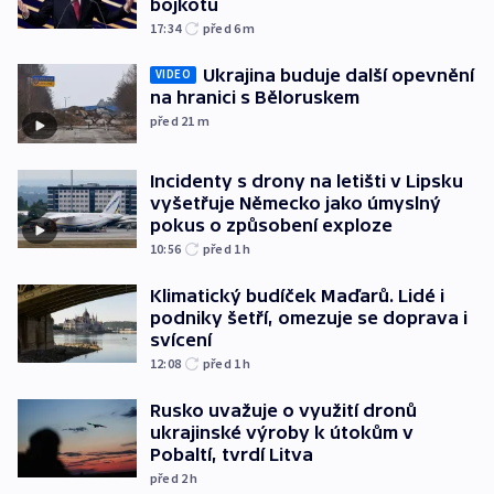
bojkotu
17:34
před 6
m
Ukrajina buduje další opevnění
VIDEO
na hranici s Běloruskem
před 21
m
Incidenty s drony na letišti v Lipsku
vyšetřuje Německo jako úmyslný
pokus o způsobení exploze
10:56
před 1
h
Klimatický budíček Maďarů. Lidé i
podniky šetří, omezuje se doprava i
svícení
12:08
před 1
h
Rusko uvažuje o využití dronů
ukrajinské výroby k útokům v
Pobaltí, tvrdí Litva
před 2
h