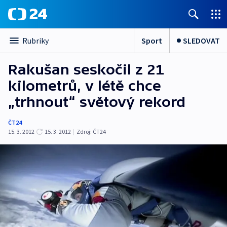
Sport
SLEDOVAT
Rubriky
Rakušan seskočil z 21
kilometrů, v létě chce
„trhnout“ světový rekord
ČT24
15. 3. 2012
15. 3. 2012
|
Zdroj:
ČT24