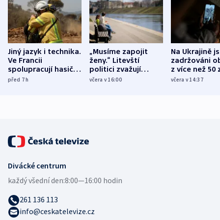
Jiný jazyk i technika.
„Musíme zapojit
Na Ukrajině j
Ve Francii
ženy.“ Litevští
zadržováni o
spolupracují hasiči z
politici zvažují
z více než 50 
různých zemí
dohodu o
Bojovali na s
před 7
h
včera v 16:00
včera v 14:37
demografii
Ruska
Divácké centrum
každý všední den:
8:00—16:00 hodin
261 136 113
info@ceskatelevize.cz