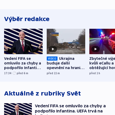
Výběr redakce
Vedení FIFA se
Ukrajina
Zbytečné výj
VIDEO
omluvilo za chyby a
buduje další
kvůli eCallu a
podpořilo Infantina.
opevnění na hranici
obtěžující ho
UEFA trvá na
s Běloruskem
zdržují záchr
17:34
před 6
m
před 21
m
před 1
h
bojkotu
Aktuálně z rubriky
Svět
Vedení FIFA se omluvilo za chyby a
podpořilo Infantina. UEFA trvá na