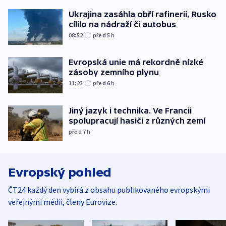
Ukrajina zasáhla obří rafinerii, Rusko
cílilo na nádraží či autobus
08:52
před 5
h
Evropská unie má rekordně nízké
zásoby zemního plynu
11:23
před 6
h
Jiný jazyk i technika. Ve Francii
spolupracují hasiči z různých zemí
před 7
h
Evropský pohled
ČT24 každý den vybírá z obsahu publikovaného evropskými
veřejnými médii, členy Eurovize.