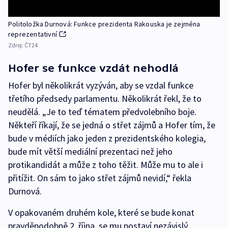
Politoložka Durnová: Funkce prezidenta Rakouska je zejména
reprezentativní
Zdroj:
ČT24
Hofer se funkce vzdát nehodlá
Hofer byl několikrát vyzýván, aby se vzdal funkce
třetího předsedy parlamentu. Několikrát řekl, že to
neudělá. „Je to teď tématem předvolebního boje.
Někteří říkají, že se jedná o střet zájmů a Hofer tím, že
bude v médiích jako jeden z prezidentského kolegia,
bude mít větší mediální prezentaci než jeho
protikandidát a může z toho těžit. Může mu to ale i
přitížit. On sám to jako střet zájmů nevidí,“ řekla
Durnová.
V opakovaném druhém kole, které se bude konat
pravděpodobně 2. října, se mu postaví nezávislý