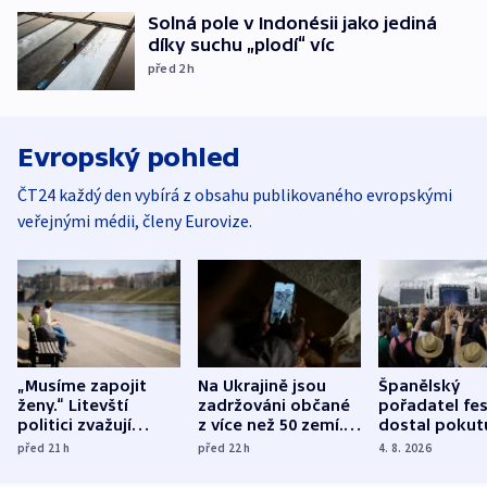
Solná pole v Indonésii jako jediná
díky suchu „plodí“ víc
před 2
h
Evropský pohled
ČT24 každý den vybírá z obsahu publikovaného evropskými
veřejnými médii, členy Eurovize.
„Musíme zapojit
Na Ukrajině jsou
Španělský
ženy.“ Litevští
zadržováni občané
pořadatel fes
politici zvažují
z více než 50 zemí.
dostal pokut
dohodu o
Bojovali na straně
nekalé prakti
před 21
h
před 22
h
4. 8. 2026
demografii
Ruska