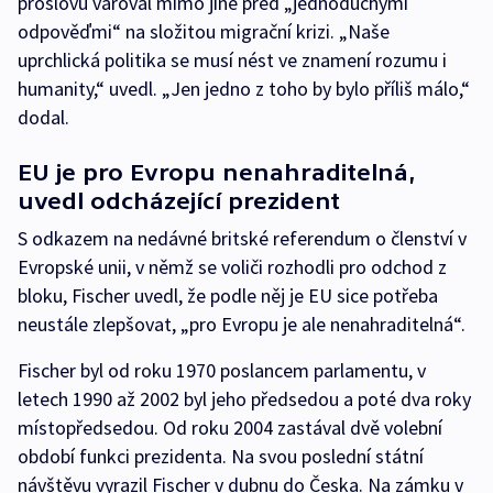
proslovu varoval mimo jiné před „jednoduchými
odpověďmi“ na složitou migrační krizi. „Naše
uprchlická politika se musí nést ve znamení rozumu i
humanity,“ uvedl. „Jen jedno z toho by bylo příliš málo,“
dodal.
EU je pro Evropu nenahraditelná,
uvedl odcházející prezident
S odkazem na nedávné britské referendum o členství v
Evropské unii, v němž se voliči rozhodli pro odchod z
bloku, Fischer uvedl, že podle něj je EU sice potřeba
neustále zlepšovat, „pro Evropu je ale nenahraditelná“.
Fischer byl od roku 1970 poslancem parlamentu, v
letech 1990 až 2002 byl jeho předsedou a poté dva roky
místopředsedou. Od roku 2004 zastával dvě volební
období funkci prezidenta. Na svou poslední státní
návštěvu vyrazil Fischer v dubnu do Česka. Na zámku v