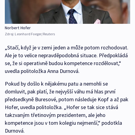
Norbert Hofer
Zdroj:
Leonhard Foeger/Reuters
„Stačí, když je v zemi jeden a může potom rozhodovat.
Ale je to velice nepravděpodobná situace. Předpokládá
se, že si operativně budou kompetence rozdělovat,“
uvedla politoložka Anna Durnová.
Pokud by došlo k nějakému patu a nemohli se
domluvit, pak platí, že nejvyšší váhu má hlas první
předsedkyně Buresové, potom následuje Kopf a až pak
Hofer, uvedla politoložka. „Hofer se tak sice stává
takzvaným třetinovým prezidentem, ale jeho
kompetence jsou v tom kolegiu nejmenší,“ podotkla
Durnová.