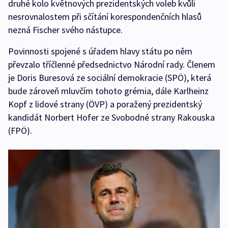
druhé kolo květnových prezidentských voleb kvůli
nesrovnalostem při sčítání korespondenčních hlasů
nezná Fischer svého nástupce.
Povinnosti spojené s úřadem hlavy státu po něm
převzalo tříčlenné předsednictvo Národní rady. Členem
je Doris Buresová ze sociální demokracie (SPÖ), která
bude zároveň mluvčím tohoto grémia, dále Karlheinz
Kopf z lidové strany (ÖVP) a poražený prezidentský
kandidát Norbert Hofer ze Svobodné strany Rakouska
(FPÖ).