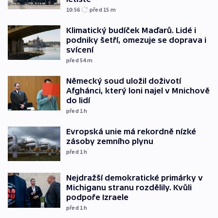
10:56
před 15
m
Klimatický budíček Maďarů. Lidé i
podniky šetří, omezuje se doprava i
svícení
před 54
m
Německý soud uložil doživotí
Afghánci, který loni najel v Mnichově
do lidí
před 1
h
Evropská unie má rekordně nízké
zásoby zemního plynu
před 1
h
Nejdražší demokratické primárky v
Michiganu stranu rozdělily. Kvůli
podpoře Izraele
před 1
h