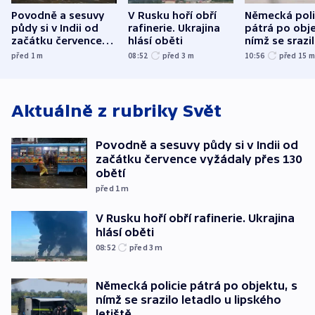
Povodně a sesuvy
V Rusku hoří obří
Německá poli
půdy si v Indii od
rafinerie. Ukrajina
pátrá po obje
začátku července
hlásí oběti
nímž se srazi
vyžádaly přes 130
letadlo u lip
před 1
m
08:52
před 3
m
10:56
před 15
obětí
letiště
Aktuálně z rubriky
Svět
Povodně a sesuvy půdy si v Indii od
začátku července vyžádaly přes 130
obětí
před 1
m
V Rusku hoří obří rafinerie. Ukrajina
hlásí oběti
08:52
před 3
m
Německá policie pátrá po objektu, s
nímž se srazilo letadlo u lipského
letiště