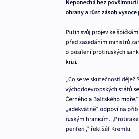
Neponechá bez povšimnutí 
obrany a růst zásob vysoce 
Putin svůj projev ke špičká
před zasedáním ministrů zahr
o posílení protiruských sank
krizi.
„Co se ve skutečnosti děje?
východoevropských států se d
Černého a Baltského moře,“ 
„adekvátně“ odpoví na přibli
ruským hranicím. „Protirake
periferii,“ řekl šéf Kremlu.