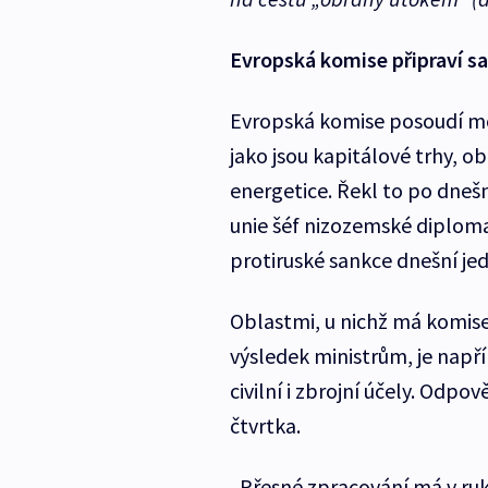
Evropská komise připraví sa
Evropská komise posoudí mož
jako jsou kapitálové trhy, o
energetice. Řekl to po dneš
unie šéf nizozemské diplom
protiruské sankce dnešní jed
Oblastmi, u nichž má komise
výsledek ministrům, je napří
civilní i zbrojní účely. Od
čtvrtka.
„Přesné zpracování má v ruk