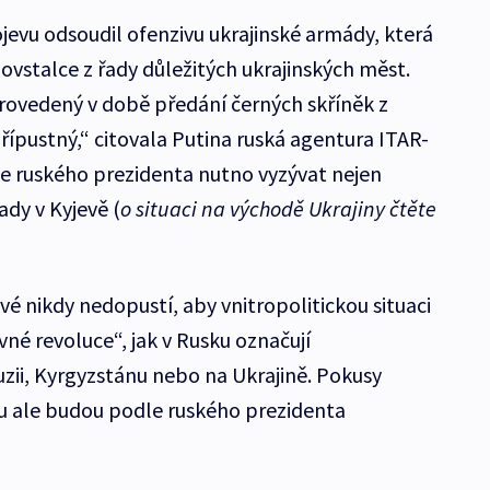
jevu odsoudil ofenzivu ukrajinské armády, která
ovstalce z řady důležitých ukrajinských měst.
rovedený v době předání černých skříněk z
přípustný,“ citovala Putina ruská agentura ITAR-
dle ruského prezidenta nutno vyzývat nejen
ady v Kyjevě (
o situaci na východě Ukrajiny čtěte
vé nikdy nedopustí, aby vnitropolitickou situaci
evné revoluce“, jak v Rusku označují
zii, Kyrgyzstánu nebo na Ukrajině. Pokusy
sku ale budou podle ruského prezidenta