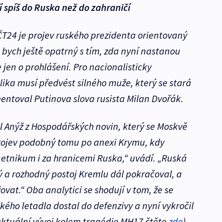
ří spíš do Ruska než do zahraničí
ČT24 je projev ruského prezidenta orientovaný
l bych ještě opatrný s tím, zda nyní nastanou
 jen o prohlášení. Pro nacionalisticky
ika musí předvést silného muže, který se stará
entoval Putinova slova rusista Milan Dvořák.
iel Anýž z Hospodářských novin, který se Moskvě
rojev podobný tomu po anexi Krymu, kdy
ké etnikum i za hranicemi Ruska,“ uvádí. „Ruská
ý a rozhodný postoj Kremlu dál pokračoval, a
vat.“ Oba analytici se shodují v tom, že se
kého letadla dostal do defenzivy a nyní vykročil
ktuální vývoj kolem tragédie MH17 čtěte
zde
).