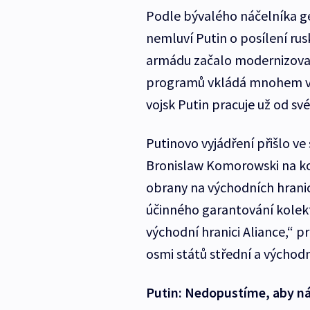
Podle bývalého náčelníka g
nemluví Putin o posílení ru
armádu začalo modernizovat 
programů vkládá mnohem víc
vojsk Putin pracuje už od s
Putinovo vyjádření přišlo ve
Bronislaw Komorowski na kon
obrany na východních hranic
účinného garantování kolekt
východní hranici Aliance,“ p
osmi států střední a východ
Putin: Nedopustíme, aby ná