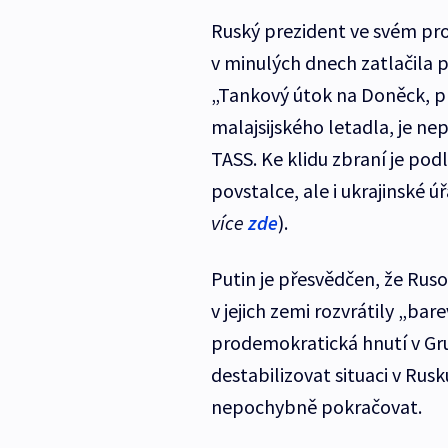
Ruský prezident ve svém pro
v minulých dnech zatlačila p
„Tankový útok na Doněck, p
malajsijského letadla, je ne
TASS. Ke klidu zbraní je po
povstalce, ale i ukrajinské úř
více
zde
).
Putin je přesvědčen, že Ruso
v jejich zemi rozvrátily „bar
prodemokratická hnutí v Gru
destabilizovat situaci v Ru
nepochybně pokračovat.