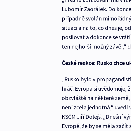
Lubomír Zaorálek. Do konce 
případně svolán mimořádný
situaci a na to, co dnes je,
posilovat a dokonce se vrát
ten nejhorší možný závěr,“ d
České reakce: Rusko chce uk
„Rusko bylo v propagandistic
hráč. Evropa si uvědomuje, 
obzvláště na některé země, 
není zcela jednotná,“ uved
KSČM Jiří Dolejš. „Dnešní v
Evropě, že by se měla začít 