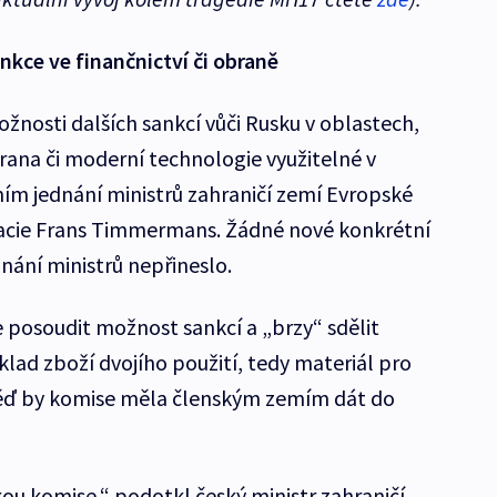
nkce ve finančnictví či obraně
nosti dalších sankcí vůči Rusku v oblastech,
brana či moderní technologie využitelné v
ním jednání ministrů zahraničí zemí Evropské
acie Frans Timmermans. Žádné nové konkrétní
nání ministrů nepřineslo.
 posoudit možnost sankcí a „brzy“ sdělit
klad zboží dvojího použití, tedy materiál pro
pověď by komise měla členským zemím dát do
ou komise,“ podotkl český ministr zahraničí