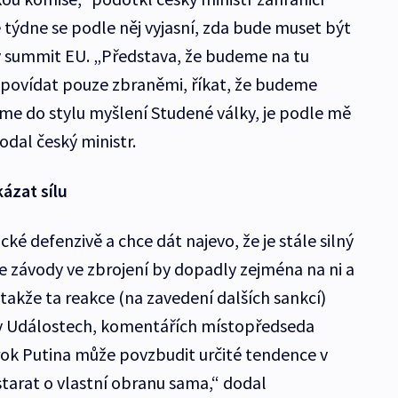
týdne se podle něj vyjasní, zda bude muset být
 summit EU. „Představa, že budeme na tu
 odpovídat pouze zbraněmi, říkat, že budeme
íme do stylu myšlení Studené války, je podle mě
odal český ministr.
ázat sílu
ké defenzivě a chce dát najevo, že je stále silný
že závody ve zbrojení by dopadly zejména na ni a
takže ta reakce (na zavedení dalších sankcí)
l v Událostech, komentářích místopředseda
ýrok Putina může povzbudit určité tendence v
starat o vlastní obranu sama,“ dodal