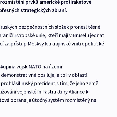
rozmístění prvků americké protiraketové
přesných strategických zbraní.
m ruských bezpečnostních složek pronesl těsně
aničí Evropské unie, kteří mají v Bruselu jednat
cí za přístup Moskvy k ukrajinské vnitropolitické
 Skupina vojsk NATO na území
emonstrativně posiluje, a to i v oblasti
prohlásil ruský prezident s tím, že jeho země
žování vojenské infrastruktury Aliance k
tová obrana je útočný systém rozmístěný na