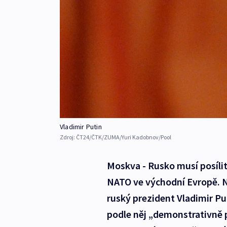
Vladimir Putin
Zdroj:
ČT24/ČTK/ZUMA/Yuri Kadobnov/Pool
Moskva - Rusko musí posílit
NATO ve východní Evropě. N
ruský prezident Vladimir Pu
podle něj „demonstrativně p