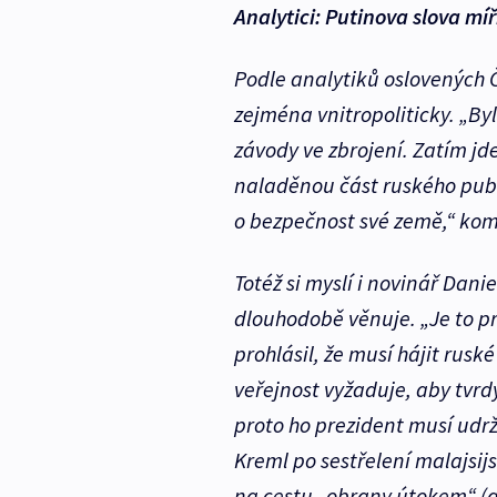
Analytici: Putinova slova mí
Podle analytiků oslovených 
zejména vnitropoliticky. „By
závody ve zbrojení. Zatím jde
naladěnou část ruského publ
o bezpečnost své země,“ kom
Totéž si myslí i novinář Dan
dlouhodobě věnuje. „Je to p
prohlásil, že musí hájit rus
veřejnost vyžaduje, aby tvrd
proto ho prezident musí udržo
Kreml po sestřelení malajsijs
na cestu „obrany útokem“ (
a