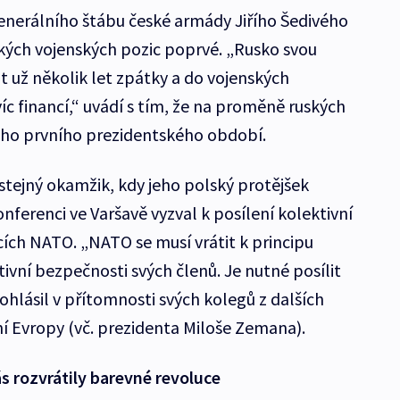
enerálního štábu české armády Jiřího Šedivého
ských vojenských pozic poprvé. „Rusko svou
už několik let zpátky a do vojenských
 financí,“ uvádí s tím, že na proměně ruských
vého prvního prezidentského období.
 stejný okamžik, kdy jeho polský protějšek
ferenci ve Varšavě vyzval k posílení kolektivní
ích NATO. „NATO se musí vrátit k principu
ivní bezpečnosti svých členů. Je nutné posílit
rohlásil v přítomnosti svých kolegů z dalších
ní Evropy (vč. prezidenta Miloše Zemana).
s rozvrátily barevné revoluce