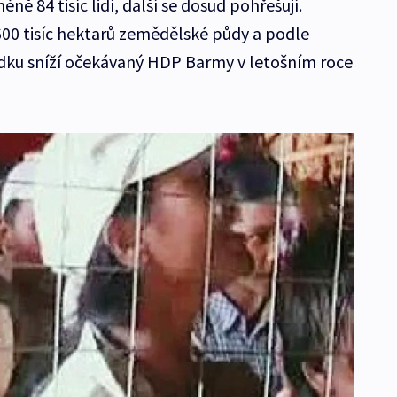
éně 84 tisíc lidí, další se dosud pohřešují.
a 600 tisíc hektarů zemědělské půdy a podle
edku sníží očekávaný HDP Barmy v letošním roce