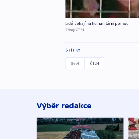
Lidé čekají na humanitární pomoc
Zdroj:
ČT24
ŠTÍTKY
Svět
ČT24
Výběr redakce