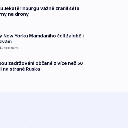
u Jekatěrinburgu vážně zranil šéfa
rny na drony
ty New Yorku Mamdaniho čelí žalobě i
ýzvám
 11
hodinami
jsou zadržováni občané z více než 50
li na straně Ruska