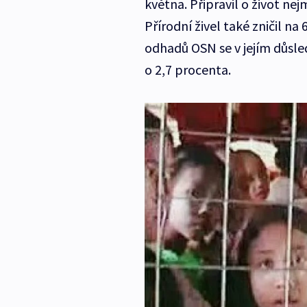
května. Připravil o život nejm
Přírodní živel také zničil n
odhadů OSN se v jejím důsl
o 2,7 procenta.