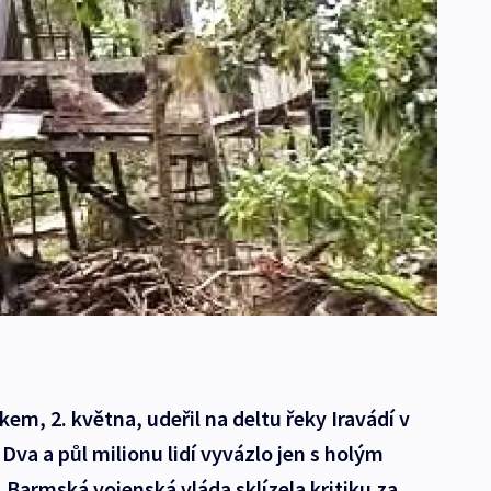
em, 2. května, udeřil na deltu řeky Iravádí v
Dva a půl milionu lidí vyvázlo jen s holým
 Barmská vojenská vláda sklízela kritiku za