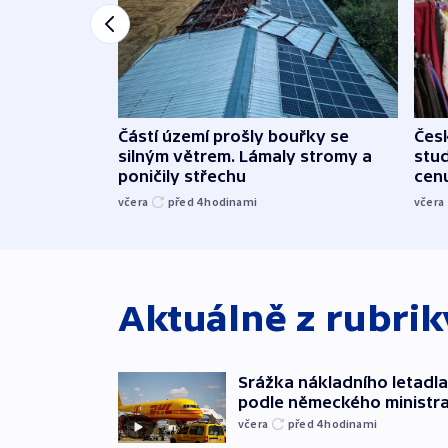
Částí území prošly bouřky se
Čes
silným větrem. Lámaly stromy a
stu
poničily střechu
cenu
včera
před 4
hodinami
včera
Aktuálně z rubri
Srážka nákladního letadla
podle německého ministra
včera
před 4
hodinami