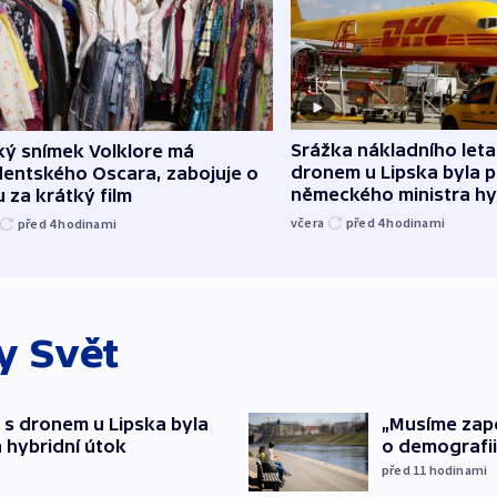
Srážka nákladního leta
ký snímek Volklore má
dronem u Lipska byla 
dentského Oscara, zabojuje o
německého ministra hy
 za krátký film
včera
před 4
hodinami
před 4
hodinami
ky
Svět
 s dronem u Lipska byla
„Musíme zapoj
 hybridní útok
o demografii
před 11
hodinami