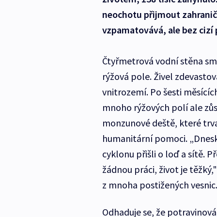
neochotu přijmout zahranič
vzpamatovává, ale bez cizí
Čtyřmetrová vodní stěna smet
rýžová pole. Živel zdevasto
vnitrozemí. Po šesti měsícíc
mnoho rýžových polí ale zůs
monzunové deště, které trvaly
humanitární pomoci. „Dneska
cyklonu přišli o loď a sítě.
žádnou práci, život je těžký,"
z mnoha postižených vesni
Odhaduje se, že potravinová 