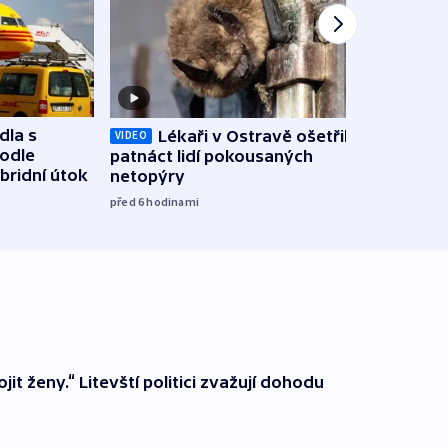
dla s
Lékaři v Ostravě ošetřili už
Koali
VIDEO
podle
patnáct lidí pokousaných
novel
bridní útok
netopýry
zájm
před 6
hodinami
před 6
it ženy.“ Litevští politici zvažují dohodu