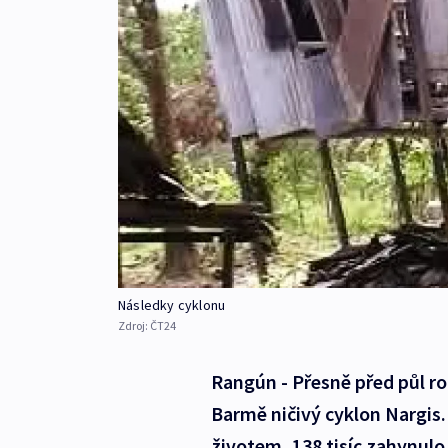
Následky cyklonu
Zdroj:
ČT24
Rangún - Přesně před půl rok
Barmě ničivý cyklon Nargis. 
životem, 138 tisíc zahynulo.