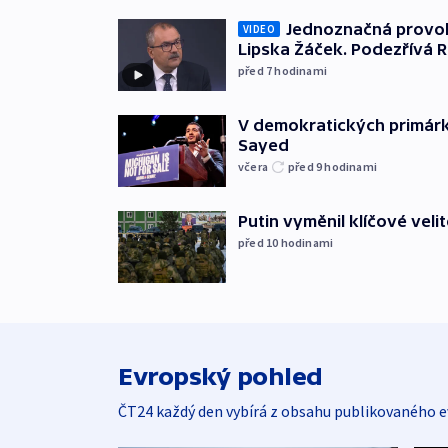
Jednoznačná provok
VIDEO
Lipska Žáček. Podezřívá 
před 7
hodinami
V demokratických primárká
Sayed
včera
před 9
hodinami
Putin vyměnil klíčové velit
před 10
hodinami
Evropský pohled
ČT24 každý den vybírá z obsahu publikovaného e