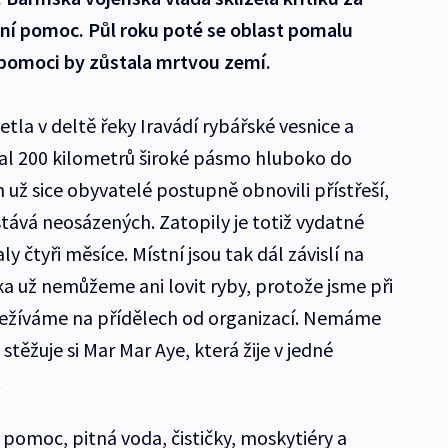
ní pomoc. Půl roku poté se oblast pomalu
 pomoci by zůstala mrtvou zemí.
la v deltě řeky Iravádí rybářské vesnice a
val 200 kilometrů široké pásmo hluboko do
h už sice obyvatelé postupně obnovili přístřeší,
tává neosázených. Zatopily je totiž vydatné
 čtyři měsíce. Místní jsou tak dál závislí na
 už nemůžeme ani lovit ryby, protože jsme při
 Přežíváme na přídělech od organizací. Nemáme
 stěžuje si Mar Mar Aye, která žije v jedné
c.
pomoc, pitná voda, čističky, moskytiéry a