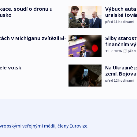
ace, soudí o dronu u
Výbuch auta 
Rusko
uralské tová
před 11
hodinami
ch v Michiganu zvítězil El-
Sliby staros
finančním v
31. 7. 2026
před
ele vojsk
Na Ukrajině 
zemí. Bojova
před 12
hodinami
vropskými veřejnými médii, členy Eurovize.