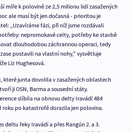
nší míře k polovině ze 2,5 milionu lidí zasažených
 ale musí být jen dočasná - prioritou je
l: „Uzavíráme fázi, při níž jsme rozdávali
potřeby: nepromokavé celty, potřeby ke stavbě
ánovat dlouhodobou záchrannou operaci, tedy
zase postavili na vlastní nohy," vysvětluje
íže Liz Hughesová.
, které junta dovolila v zasažených oblastech
 tvoří ji OSN, Barma a sousední státy.
rence slíbila na obnovu delty Iravádí 484
l roku po katastrofě dorazila jen polovina.
s deltu řeky Iravádí a přes Rangún 2. a 3.