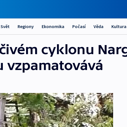
Svět
Regiony
Ekonomika
Počasí
Věda
Kultura
ičivém cyklonu Narg
u vzpamatovává