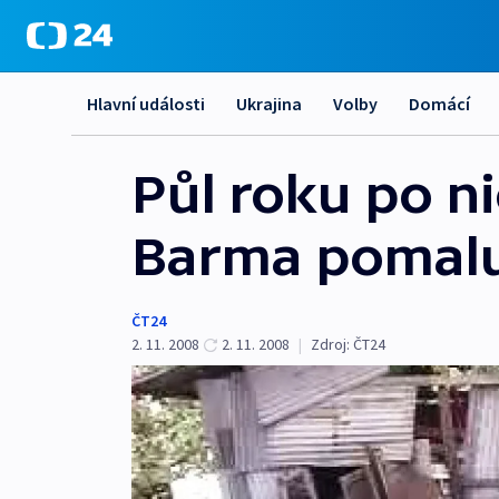
Hlavní události
Ukrajina
Volby
Domácí
Půl roku po n
Barma pomal
ČT24
2. 11. 2008
2. 11. 2008
|
Zdroj:
ČT24