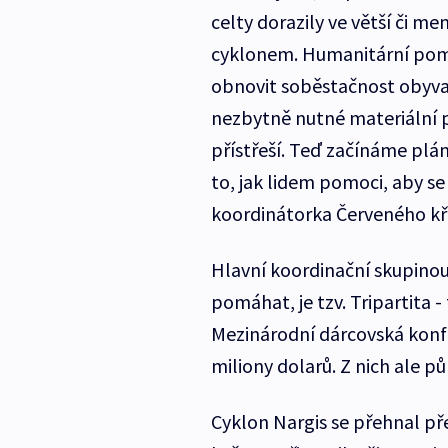
celty dorazily ve větší či me
cyklonem. Humanitární pomoc
obnovit soběstačnost obyvate
nezbytně nutné materiální 
přístřeší. Teď začínáme pl
to, jak lidem pomoci, aby se 
koordinátorka Červeného kř
Hlavní koordinační skupinou
pomáhat, je tzv. Tripartita -
Mezinárodní dárcovská konfe
miliony dolarů. Z nich ale pů
Cyklon Nargis se přehnal pře