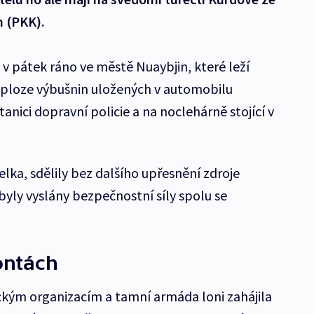
h (PKK).
 v pátek ráno ve městě Nuaybjin, které leží
xploze výbušnin uložených v automobilu
anici dopravní policie a na noclehárně stojící v
lka, sdělily bez dalšího upřesnění zdroje
byly vyslány bezpečnostní síly spolu se
ontách
ickým organizacím a tamní armáda loni zahájila