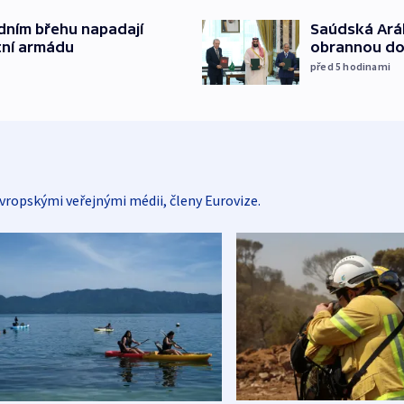
dním břehu napadají
Saúdská Aráb
stní armádu
obrannou d
před 5
hodinami
vropskými veřejnými médii, členy Eurovize.