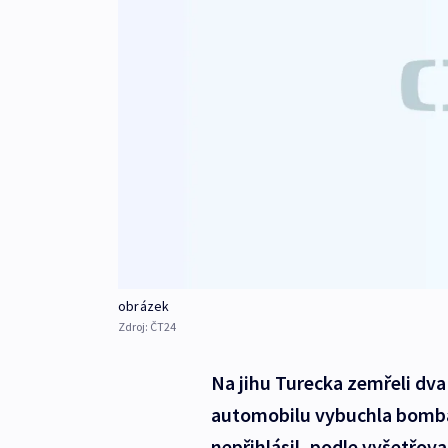
obrázek
Zdroj:
ČT24
Na jihu Turecka zemřeli dva 
automobilu vybuchla bomba. 
nepřihlásil, podle vyšetřov