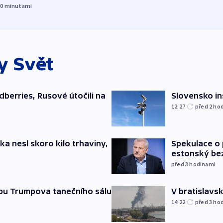
20
minutami
ky
Svět
dberries, Rusové útočili na
Slovensko in
12:27
před 2
ho
ska nesl skoro kilo trhaviny,
Spekulace o 
estonský be
před 3
hodinami
vbu Trumpova tanečního sálu
V bratislavsk
14:22
před 3
ho