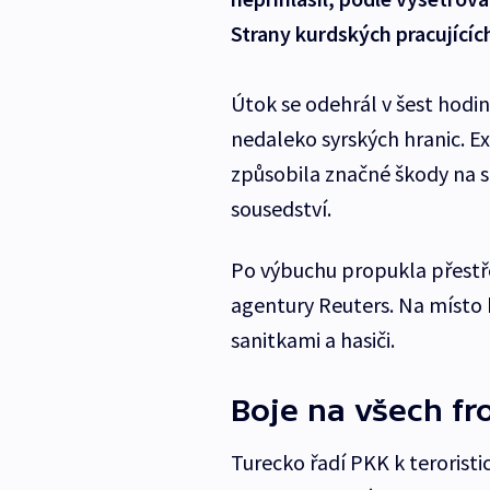
Strany kurdských pracujícíc
Útok se odehrál v šest hodin
nedaleko syrských hranic. E
způsobila značné škody na st
sousedství.
Po výbuchu propukla přestře
agentury Reuters. Na místo 
sanitkami a hasiči.
Boje na všech fr
Turecko řadí PKK k terorist