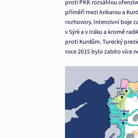
proti PKK rozsáhlou ofenzivu
příměří mezi Ankarou a Kur
rozhovory. Intenzivní boje z
v Sýrii a v Iráku a kromě ra
proti Kurdům. Turecký prezi
roce 2015 bylo zabito více 