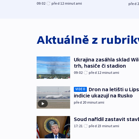
09:02
před 12
minutami
před 
Aktuálně z rubri
Ukrajina zasáhla sklad Wil
trh, hasiče či stadion
09:02
před 12
minutami
Dron na letišti u Lip
VIDEO
indicie ukazují na Rusko
před 20
minutami
Soud nařídil zastavit sta
17:21
před 23
minutami