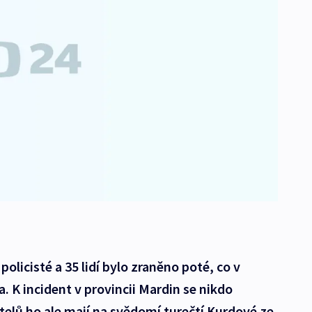
policisté a 35 lidí bylo zraněno poté, co v
K incident v provincii Mardin se nikdo
atelů ho ale mají na svědomí turečtí Kurdové ze