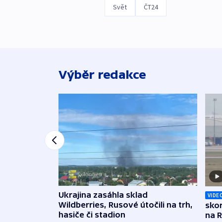
Svět
ČT24
Výběr redakce
Ukrajina zasáhla sklad
VIDE
Wildberries, Rusové útočili na trh,
skor
hasiče či stadion
na 