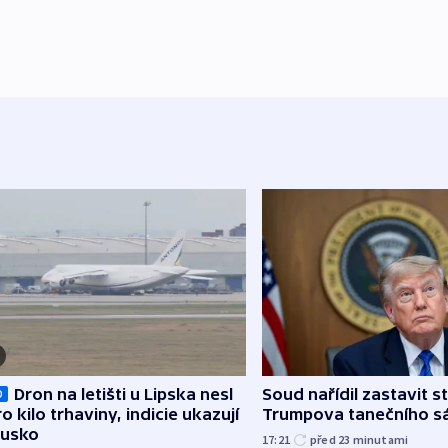
Dron na letišti u Lipska nesl
Soud nařídil zastavit s
O
o kilo trhaviny, indicie ukazují
Trumpova tanečního s
Rusko
17:21
před 23
minutami