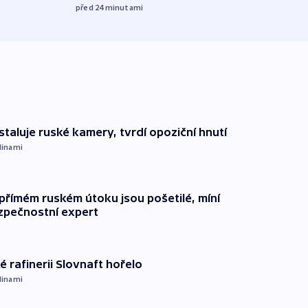
před 24
minutami
staluje ruské kamery, tvrdí opoziční hnutí
dinami
přímém ruském útoku jsou pošetilé, míní
zpečnostní expert
é rafinerii Slovnaft hořelo
dinami