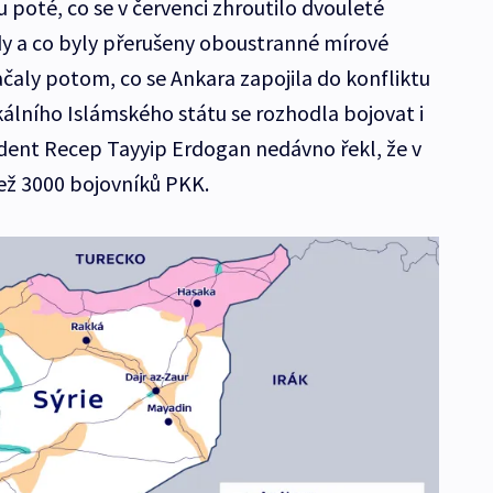
 poté, co se v červenci zhroutilo dvouleté
dy a co byly přerušeny oboustranné mírové
ačaly potom, co se Ankara zapojila do konfliktu
dikálního Islámského státu se rozhodla bojovat i
dent Recep Tayyip Erdogan nedávno řekl, že v
než 3000 bojovníků PKK.