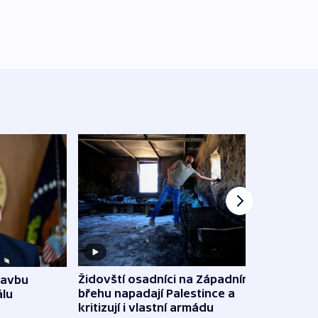
Židovští osadníci na Západním
tavbu
Slove
břehu napadají Palestince a
álu
tvrdí
kritizují i vlastní armádu
12:27