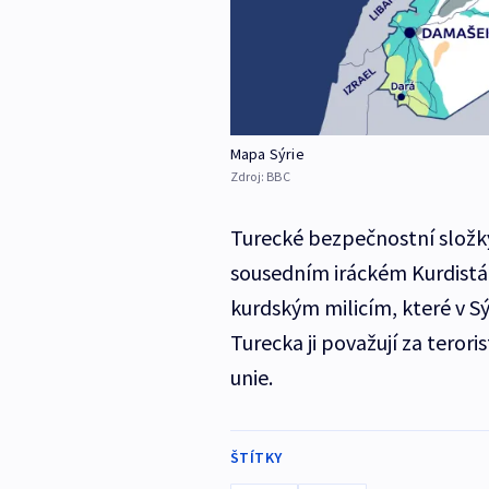
Mapa Sýrie
Zdroj:
BBC
Turecké bezpečnostní složky 
sousedním iráckém Kurdistá
kurdským milicím, které v Sý
Turecka ji považují za teror
unie.
ŠTÍTKY