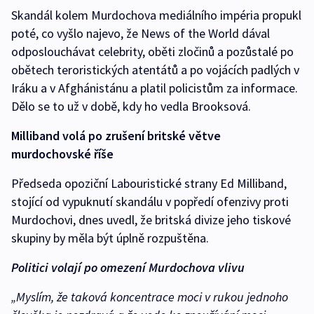
Skandál kolem Murdochova mediálního impéria propukl
poté, co vyšlo najevo, že News of the World dával
odposlouchávat celebrity, oběti zločinů a pozůstalé po
obětech teroristických atentátů a po vojácích padlých v
Iráku a v Afghánistánu a platil policistům za informace.
Dělo se to už v době, kdy ho vedla Brooksová.
Milliband volá po zrušení britské větve
murdochovské říše
Předseda opoziční Labouristické strany Ed Milliband,
stojící od vypuknutí skandálu v popředí ofenzivy proti
Murdochovi, dnes uvedl, že britská divize jeho tiskové
skupiny by měla být úplně rozpuštěna.
Politici volají po omezení Murdochova vlivu
„Myslím, že taková koncentrace moci v rukou jednoho