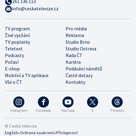
261 136 113
info@ceskatelevize.cz
TV program
Pro média
Živé vysílání
Reklama
TV poplatky
Studio Brno
Teletext
Studio Ostrava
Podcasty
Rada ČT
Počasí
Kariéra
E-shop
Podávání námětů
Mobilní a TV aplikace
Časté dotazy
Vše o ČT
Kontakty
Instagram
Facebook
YouTube
X
Threads
© Česká televize
•
•
English
Ochrana soukromí
Přístupnost