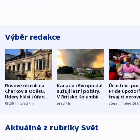
Výběr redakce
Rusové útočili na
Kanadu i Evropu dál
Účastníci po
Charkov a Oděsu.
sužují lesní požáry.
Pride upozorň
Údery hlásí i úřady v
V Britské Kolumbii
trvající nerov
Bělgorodu
evakuovali tisíce lidí
společensko
08:39
před 4
m
před 4
h
včera
před 16
h
atmosféru
Aktuálně z rubriky
Svět