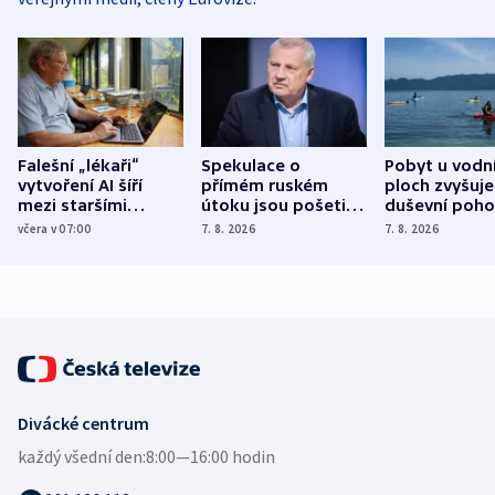
Falešní „lékaři“
Spekulace o
Pobyt u vodn
vytvoření AI šíří
přímém ruském
ploch zvyšuje
mezi staršími
útoku jsou pošetilé,
duševní poho
Poláky nebezpečné
míní estonský
ukázala
včera v 07:00
7. 8. 2026
7. 8. 2026
zdravotní rady
bezpečnostní
mezinárodní 
expert
Divácké centrum
každý všední den:
8:00—16:00 hodin