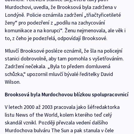
Murdochovi, uvedla, že Brooksová byla zadržena v
Londýně. Policie oznámila zadržení „třiačtyřicetileté
ženy“ pro podezření z „podílu na zachycování
komunikace a na korupci“. Ženu nejmenovala, ale věk i
to, z čeho je podezřelá, odpovídají Brooksové.
Mluvčí Brooksové posléze oznámil, že šla na policejní
stanici dobrovolně, aby tam pomohla s vyšetřováním.
Zadržení nečekala. „Byla to předem domluvená
schůzka,“ upozornil mluvčí bývalé ředitelky David
Wilson.
Brooksová byla Murdochovou blízkou spolupracovnicí
V letech 2000 až 2003 pracovala jako šéfredaktorka
listu News of the World, kolem kterého teď celý
skandál vznikl. Později převzala vedení dalšího
Murdochova bulváru The Sun a pak stanula v čele