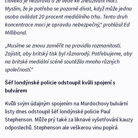
člověka je nezdravá a že vede ke zneužívání moci.
Myslím, že je potřeba se pozorně dívat, když může jedna
osoba ovládat 20 procent mediálního trhu. Tento druh
koncentrace moci je opravdu nebezpečný,“ prohlásil Ed
Milliband.
„Musíme se znovu zaměřit na pravidlo rozmanitosti.
Zajistit, aby britský tisk byl různorodý. Potřebujeme, aby
na britské mediální scéně soutěžilo mnoho různých
společností.“
Šéf londýnské policie odstoupil kvůli spojení s
bulvárem
Kvůli svým údajným spojením na Murdochovy bulvární
listy dnes odstoupil šéf londýnské policie Paul
Stephenson. Může prý také za liknavé vyšetřování kauzy
odposlechů. Stephenson ale veškerou vinu popírá.