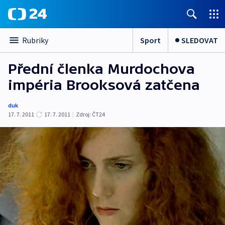
Sport
SLEDOVAT
Rubriky
Přední členka Murdochova
impéria Brooksová zatčena
duk
17. 7. 2011
17. 7. 2011
|
Zdroj:
ČT24