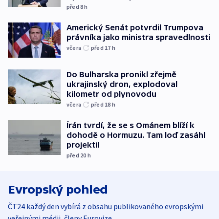
před 8
h
Americký Senát potvrdil Trumpova
právníka jako ministra spravedlnosti
včera
před 17
h
Do Bulharska pronikl zřejmě
ukrajinský dron, explodoval
kilometr od plynovodu
včera
před 18
h
Írán tvrdí, že se s Ománem blíží k
dohodě o Hormuzu. Tam loď zasáhl
projektil
před 20
h
Evropský pohled
ČT24 každý den vybírá z obsahu publikovaného evropskými
veřejnými médii, členy Eurovize.