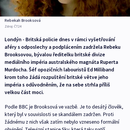
Rebekah Brooksová
Zdroj:
ČT24
Londýn - Britská policie dnes v rámci vyšetřování
aféry s odposlechy a podplácením zadržela Rebeku
Brooksovou, bývalou ředitelku britské divize
mediálního impéria australského magnáta Ruperta
Murdocha. Šéf opozičních labouristů Ed Milliband
krom toho žádá rozpuštění britské větve jeho
impéria s odůvodněním, že na sebe strhla příliš
velkou část moci.
Podle BBC je Brooksová ve vazbě. Je to desátý člověk,
který byl v souvislosti se skandálem zadržen. Proti
žádnému z nich však zatím nebylo vzneseno formální
obvinění. Televizní stanice Sky, která taky patří