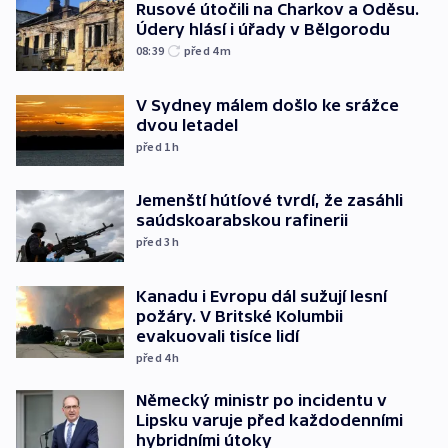
Rusové útočili na Charkov a Oděsu.
Údery hlásí i úřady v Bělgorodu
08:39
před 4
m
V Sydney málem došlo ke srážce
dvou letadel
před 1
h
Jemenští hútíové tvrdí, že zasáhli
saúdskoarabskou rafinerii
před 3
h
Kanadu i Evropu dál sužují lesní
požáry. V Britské Kolumbii
evakuovali tisíce lidí
před 4
h
Německý ministr po incidentu v
Lipsku varuje před každodenními
hybridními útoky