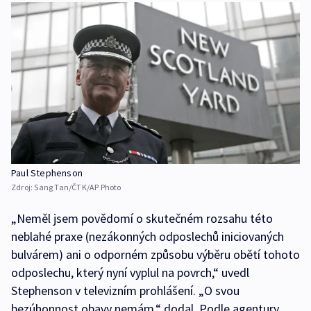
Paul Stephenson
Zdroj:
Sang Tan/ČTK/AP Photo
„Neměl jsem povědomí o skutečném rozsahu této
neblahé praxe (nezákonných odposlechů iniciovaných
bulvárem) ani o odporném způsobu výběru obětí tohoto
odposlechu, který nyní vyplul na povrch,“ uvedl
Stephenson v televizním prohlášení. „O svou
bezúhonnost obavy nemám,“ dodal. Podle agentury