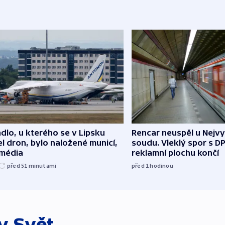
dlo, u kterého se v Lipsku
Rencar neuspěl u Nejv
l dron, bylo naložené municí,
soudu. Vleklý spor s D
 média
reklamní plochu končí
před 51
minutami
před 1
hodinou
ky
Svět