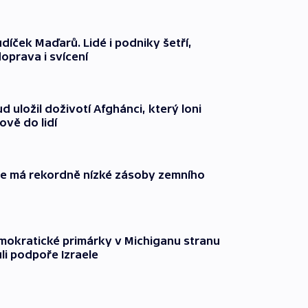
díček Maďarů. Lidé i podniky šetří,
oprava i svícení
 uložil doživotí Afghánci, který loni
ově do lidí
ie má rekordně nízké zásoby zemního
mokratické primárky v Michiganu stranu
ůli podpoře Izraele