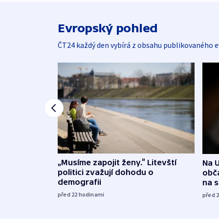
Evropský pohled
ČT24 každý den vybírá z obsahu publikovaného e
„Musíme zapojit ženy.“ Litevští
Na U
politici zvažují dohodu o
obča
demografii
na 
před 22
hodinami
před 