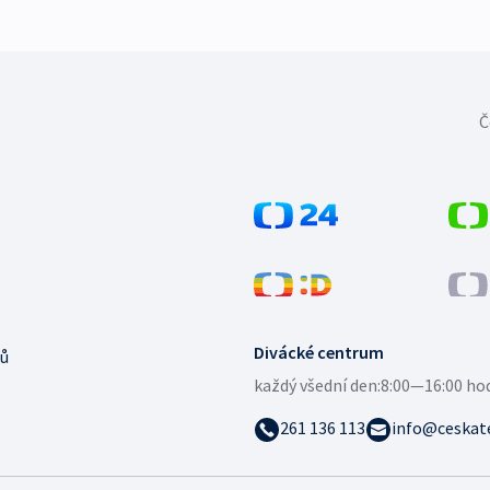
Č
Divácké centrum
ů
každý všední den:
8:00—16:00 ho
261 136 113
info@ceskate