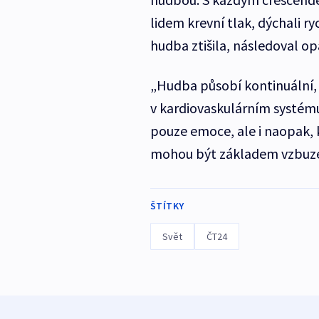
lidem krevní tlak, dýchali ryc
hudba ztišila, následoval op
„Hudba působí kontinuální,
v kardiovaskulárním systému,
pouze emoce, ale i naopak,
mohou být základem vzbuzen
ŠTÍTKY
Svět
ČT24