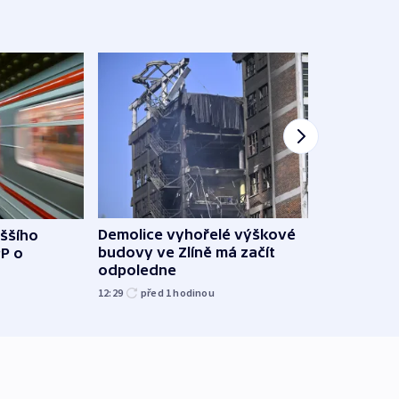
Demolice vyhořelé výškové
yššího
Povod
budovy ve Zlíně má začít
PP o
od z
odpoledne
přes 
12:29
před 1
hodinou
před 1