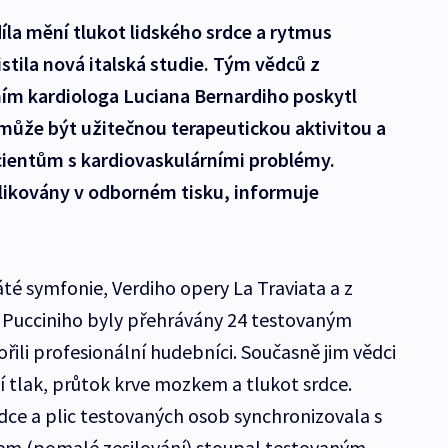
íla mění tlukot lidského srdce a rytmus
stila nová italská studie. Tým vědců z
ním kardiologa Luciana Bernardiho poskytl
může být užitečnou terapeutickou aktivitou a
acientům s kardiovaskulárními problémy.
ikovány v odborném tisku, informuje
é symfonie, Verdiho opery La Traviata a z
Pucciniho byly přehrávány 24 testovaným
řili profesionální hudebníci. Současně jim vědci
í tlak, průtok krve mozkem a tlukot srdce.
rdce a plic testovaných osob synchronizovala s
em (pomalé zesilování) stoupal testovaným