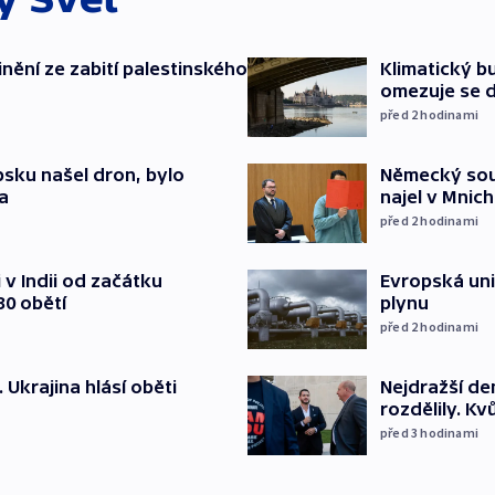
inění ze zabití palestinského
Klimatický bu
omezuje se d
před 2
hodinami
psku našel dron, bylo
Německý soud
a
najel v Mnich
před 2
hodinami
v Indii od začátku
Evropská un
30 obětí
plynu
před 2
hodinami
. Ukrajina hlásí oběti
Nejdražší de
rozdělily. Kv
před 3
hodinami