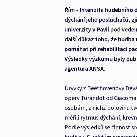
Řím - Intenzita hudebního d
dýchání jeho posluchačů, zji
univerzity v Pavii pod vede
další důkaz toho, že hudba 
pomáhat při rehabilitaci p
Výsledky výzkumu byly publ
agentura ANSA.
Úryvky z Beethovenovy Devát
opery Turandot od Giacoma 
osobám, z nichž polovinu tvo
měřili rytmus dýchání, krevn
Podle výsledků se činnost s
hudbou: S každým crescend