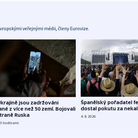
vropskými veřejnými médii, členy Eurovize.
Španělský pořadatel fe
krajině jsou zadržováni
dostal pokutu za nekal
né z více než 50 zemí. Bojovali
straně Ruska
4. 8. 2026
23
hodinami