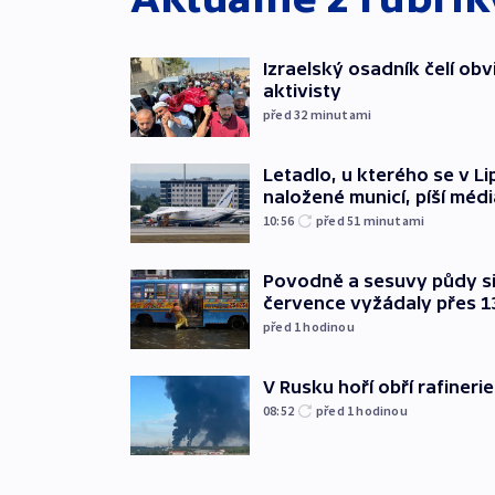
Izraelský osadník čelí obv
aktivisty
před 32
minutami
Letadlo, u kterého se v Li
naložené municí, píší médi
10:56
před 51
minutami
Povodně a sesuvy půdy si 
července vyžádaly přes 1
před 1
hodinou
V Rusku hoří obří rafinerie
08:52
před 1
hodinou