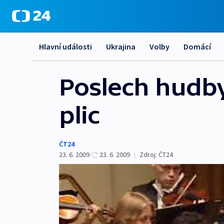
Hlavní události
Ukrajina
Volby
Domácí
Poslech hudby
plic
ČT24
23. 6. 2009
23. 6. 2009
|
Zdroj:
ČT24