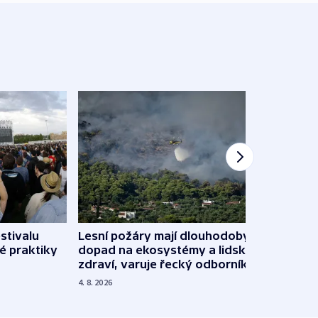
stivalu
Lesní požáry mají dlouhodobý
Ukraj
é praktiky
dopad na ekosystémy a lidské
Franc
zdraví, varuje řecký odborník
požá
4. 8. 2026
3. 8. 20