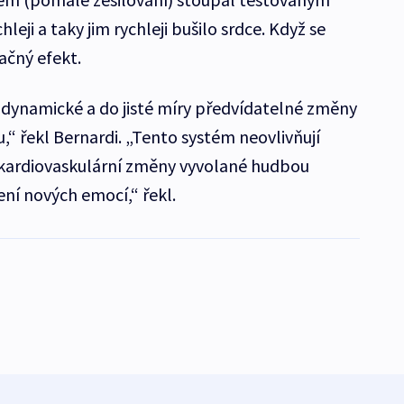
hleji a taky jim rychleji bušilo srdce. Když se
ačný efekt.
 dynamické a do jisté míry předvídatelné změny
“ řekl Bernardi. „Tento systém neovlivňují
 kardiovaskulární změny vyvolané hudbou
í nových emocí,“ řekl.