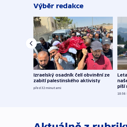
Výběr redakce
Izraelský osadník čelí obvinění ze
Leta
zabití palestinského aktivisty
naše
píší
před 32
minutami
10:56
Aktuálně z rubri