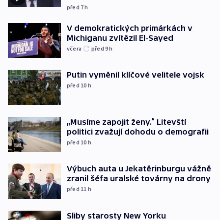
před 7
h
V demokratických primárkách v
Michiganu zvítězil El-Sayed
včera
před 9
h
Putin vyměnil klíčové velitele vojsk
před 10
h
„Musíme zapojit ženy.“ Litevští
politici zvažují dohodu o demografii
před 10
h
Výbuch auta u Jekatěrinburgu vážně
zranil šéfa uralské továrny na drony
před 11
h
Sliby starosty New Yorku