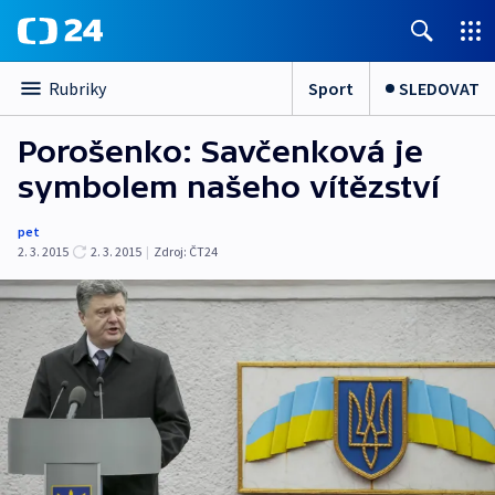
Sport
SLEDOVAT
Rubriky
Porošenko: Savčenková je
symbolem našeho vítězství
pet
2. 3. 2015
2. 3. 2015
|
Zdroj:
ČT24