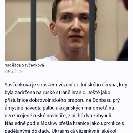
Naděžda Savčenková
Zdroj:
ČT24
Savčenková je v ruském vězení od loňského června, kdy
byla zadržena na ruské straně hranic. Ještě jako
příslušnice dobrovolnického praporu na Donbasu prý
úmyslně navedla palbu ukrajinských minometů na
neozbrojené ruské novináře, z nichž dva zahynuli.
Následně podle Moskvy přešla hranice jako uprchlice s
padělanými doklady. Ukrajinská vězenkyně jakékoli