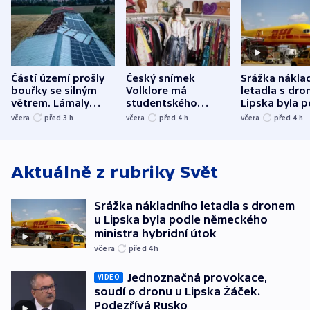
Částí území prošly
Český snímek
Srážka nákla
bouřky se silným
Volklore má
letadla s dr
větrem. Lámaly
studentského
Lipska byla p
stromy a poničily
Oscara, zabojuje o
německého mi
včera
před 3
h
včera
před 4
h
včera
před 4
h
střechu
cenu za krátký film
hybridní útok
Aktuálně z rubriky
Svět
Srážka nákladního letadla s dronem
u Lipska byla podle německého
ministra hybridní útok
včera
před 4
h
Jednoznačná provokace,
VIDEO
soudí o dronu u Lipska Žáček.
Podezřívá Rusko