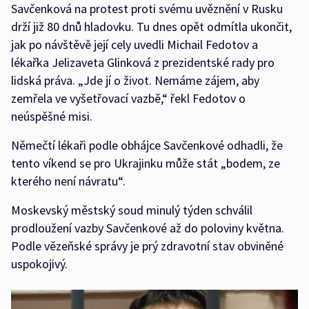
Savčenková na protest proti svému uvěznění v Rusku
drží již 80 dnů hladovku. Tu dnes opět odmítla ukončit,
jak po návštěvě její cely uvedli Michail Fedotov a
lékařka Jelizaveta Glinková z prezidentské rady pro
lidská práva. „Jde jí o život. Nemáme zájem, aby
zemřela ve vyšetřovací vazbě,“ řekl Fedotov o
neúspěšné misi.
Němečtí lékaři podle obhájce Savčenkové odhadli, že
tento víkend se pro Ukrajinku může stát „bodem, ze
kterého není návratu“.
Moskevský městský soud minulý týden schválil
prodloužení vazby Savčenkové až do poloviny května.
Podle vězeňské správy je prý zdravotní stav obviněné
uspokojivý.