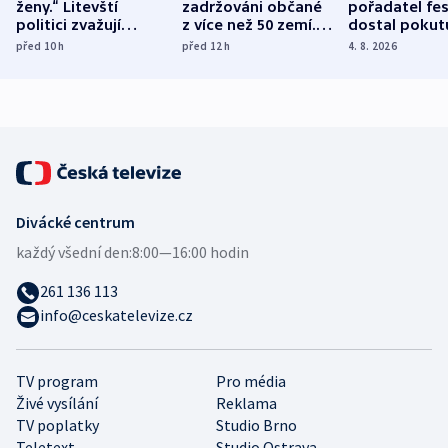
ženy.“ Litevští
zadržováni občané
pořadatel fes
politici zvažují
z více než 50 zemí.
dostal pokut
dohodu o
Bojovali na straně
nekalé prakti
před 10
h
před 12
h
4. 8. 2026
demografii
Ruska
Divácké centrum
každý všední den:
8:00—16:00 hodin
261 136 113
info@ceskatelevize.cz
TV program
Pro média
Živé vysílání
Reklama
TV poplatky
Studio Brno
Teletext
Studio Ostrava