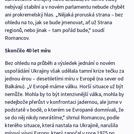
nebývají stabilní a v novém parlamentu nebude chybět
ani prokremelský hlas. „Nějaká proruská strana – bez
ohledu na to, jak se bude jmenovat, ať už Strana
regionů, nebo jinak – tam pořád bude,“ soudí
Romancov.
Skončilo 40 let míru
Bez ohledu na průběh a výsledek jednání o novém
uspořádání Ukrajiny však udělala tamní krize tečku za
jednou érou – desetiletími míru v Evropě (na sever od
Balkánu). „V Evropě máme válku. Horší situace už být
nemůže. Mohla by to být intenzivnější válka, mohla by
nedejbože přerůst v konfrontaci jadernou, ale jsme v
podstatě v bodě, o kterém se Evropané domnívali, že
se do něj nikdy nevrátíme,“ shrnul Romancov, podle
kterého situace, která nastala na Ukrajině, narušila
mírový vývoj Evropy, který započal v roce 1975 po