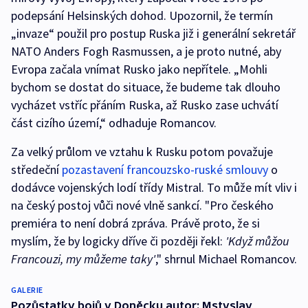
podepsání Helsinských dohod. Upozornil, že termín
„invaze“ použil pro postup Ruska již i generální sekretář
NATO Anders Fogh Rasmussen, a je proto nutné, aby
Evropa začala vnímat Rusko jako nepřítele. „Mohli
bychom se dostat do situace, že budeme tak dlouho
vycházet vstříc přáním Ruska, až Rusko zase uchvátí
část cizího území,“ odhaduje Romancov.
Za velký průlom ve vztahu k Rusku potom považuje
středeční
pozastavení francouzsko-ruské smlouvy
o
dodávce vojenských lodí třídy Mistral. To může mít vliv i
na český postoj vůči nové vlně sankcí. "Pro českého
premiéra to není dobrá zpráva. Právě proto, že si
myslím, že by logicky dříve či později řekl:
'Když můžou
Francouzi, my můžeme taky'
," shrnul Michael Romancov.
GALERIE
Pozůstatky bojů v Doněcku autor: Mstyslav