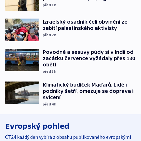
před 1
h
Izraelský osadník čelí obvinění ze
zabití palestinského aktivisty
před 2
h
Povodně a sesuvy půdy si v Indii od
začátku července vyžádaly přes 130
obětí
před 3
h
Klimatický budíček Maďarů. Lidé i
podniky šetří, omezuje se doprava i
svícení
před 4
h
Evropský pohled
ČT24 každý den vybírá z obsahu publikovaného evropskými