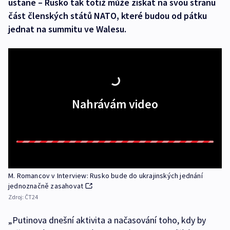
ustane – Rusko tak totiž může získat na svou stranu
část členských států NATO, které budou od pátku
jednat na summitu ve Walesu.
Nahrávám video
M. Romancov v Interview: Rusko bude do ukrajinských jednání
jednoznačně zasahovat
Zdroj:
ČT24
„Putinova dnešní aktivita a načasování toho, kdy by