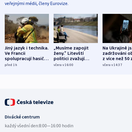
veřejnými médii, členy Eurovize.
Jiný jazyk i technika.
„Musíme zapojit
Na Ukrajině j
Ve Francii
ženy.“ Litevští
zadržováni o
spolupracují hasiči z
politici zvažují
z více než 50 
různých zemí
dohodu o
Bojovali na s
před 1
h
včera v 16:00
včera v 14:37
demografii
Ruska
Divácké centrum
každý všední den:
8:00—16:00 hodin