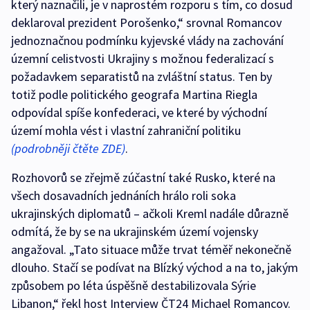
který naznačili, je v naprostém rozporu s tím, co dosud
deklaroval prezident Porošenko,“ srovnal Romancov
jednoznačnou podmínku kyjevské vlády na zachování
územní celistvosti Ukrajiny s možnou federalizací s
požadavkem separatistů na zvláštní status. Ten by
totiž podle politického geografa Martina Riegla
odpovídal spíše konfederaci, ve které by východní
území mohla vést i vlastní zahraniční politiku
(podrobněji čtěte ZDE)
.
Rozhovorů se zřejmě zúčastní také Rusko, které na
všech dosavadních jednáních hrálo roli soka
ukrajinských diplomatů – ačkoli Kreml nadále důrazně
odmítá, že by se na ukrajinském území vojensky
angažoval. „Tato situace může trvat téměř nekonečně
dlouho. Stačí se podívat na Blízký východ a na to, jakým
způsobem po léta úspěšně destabilizovala Sýrie
Libanon,“ řekl host Interview ČT24 Michael Romancov.