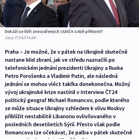
Dokáží se lídři znesvářených států k sobě přiklonit?
Zdroj:
ČT24/ČTK/AP
Praha – Je možné, že v pátek na Ukrajině skutečně
nastane klid zbraní, jak ve středu naznačili po
telefonickém jednání prezidenti Ukrajiny a Ruska
Petro Porošenko a Vladimir Putin, ale následná
jednání se mohou vléct takřka donekonečna. Možný
vývoj ukrajinské krize nastínil v Interview ČT24
politický geograf Michael Romancov, podle kterého
se může situace Ukrajiny vzhledem k vlivu Moskvy
přiblížit nestabilitě Libanonu ovlivňovaného v
posledních desetiletích Sýrií. Přesto však podle
Romancova lze očekávat, že palba v pátek skutečně