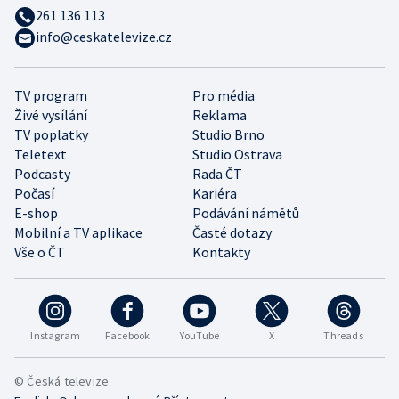
261 136 113
info@ceskatelevize.cz
TV program
Pro média
Živé vysílání
Reklama
TV poplatky
Studio Brno
Teletext
Studio Ostrava
Podcasty
Rada ČT
Počasí
Kariéra
E-shop
Podávání námětů
Mobilní a TV aplikace
Časté dotazy
Vše o ČT
Kontakty
Instagram
Facebook
YouTube
X
Threads
© Česká televize