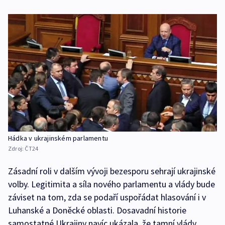
Hádka v ukrajinském parlamentu
Zdroj:
ČT24
Zásadní roli v dalším vývoji bezesporu sehrají ukrajinské
volby. Legitimita a síla nového parlamentu a vlády bude
záviset na tom, zda se podaří uspořádat hlasování i v
Luhanské a Doněcké oblasti. Dosavadní historie
samostatné Ukrajiny navíc ukázala, že tamní vlády