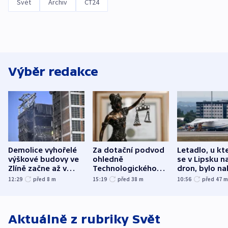
Svět
Archiv
ČT24
Výběr redakce
Demolice vyhořelé
Za dotační podvod
Letadlo, u kt
výškové budovy ve
ohledně
se v Lipsku n
Zlíně začne až v
Technologického
dron, bylo na
následujících dnech
parku poslal soud
municí, píší 
12:29
před 8
m
15:19
před 38
m
10:56
před 47
do vězení dva muže
Aktuálně z rubriky
Svět