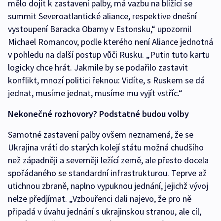
mělo dojít k zastavení palby, má vazbu na blížící se
summit Severoatlantické aliance, respektive dnešní
vystoupení Baracka Obamy v Estonsku,“ upozornil
Michael Romancov, podle kterého není Aliance jednotná
v pohledu na další postup vůči Rusku. „Putin tuto kartu
logicky chce hrát. Jakmile by se podařilo zastavit
konflikt, mnozí politici řeknou: Vidíte, s Ruskem se dá
jednat, musíme jednat, musíme mu vyjít vstříc.“
Nekonečné rozhovory? Podstatné budou volby
Samotné zastavení palby ovšem neznamená, že se
Ukrajina vrátí do starých kolejí státu možná chudšího
než západněji a severněji ležící země, ale přesto docela
spořádaného se standardní infrastrukturou. Teprve až
utichnou zbraně, naplno vypuknou jednání, jejichž vývoj
nelze předjímat. „Vzbouřenci dali najevo, že pro ně
připadá v úvahu jednání s ukrajinskou stranou, ale cíl,