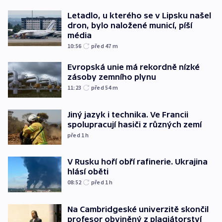
Letadlo, u kterého se v Lipsku našel
dron, bylo naložené municí, píší
média
10:56
před 47
m
Evropská unie má rekordně nízké
zásoby zemního plynu
11:23
před 54
m
Jiný jazyk i technika. Ve Francii
spolupracují hasiči z různých zemí
před 1
h
V Rusku hoří obří rafinerie. Ukrajina
hlásí oběti
08:52
před 1
h
Na Cambridgeské univerzitě skončil
profesor obviněný z plagiátorství