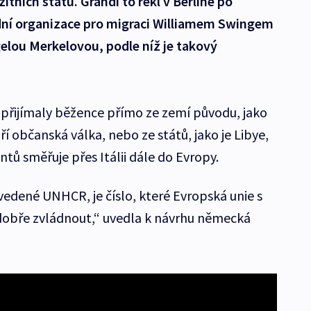
tních států. Grandi to řekl v Berlíně po
dní organizace pro migraci Williamem Swingem
lou Merkelovou, podle níž je takový
y přijímaly běžence přímo ze zemí původu, jako
uří občanská válka, nebo ze států, jako je Libye,
tů směřuje přes Itálii dále do Evropy.
 uvedené UNHCR, je číslo, které Evropská unie s
dobře zvládnout,“ uvedla k návrhu německá