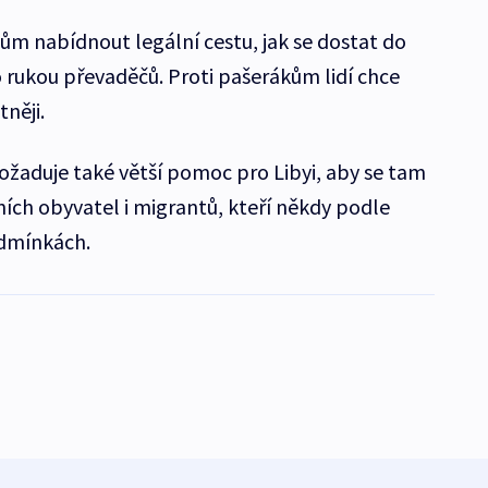
ům nabídnout legální cestu, jak se dostat do
o rukou převaděčů. Proti pašerákům lidí chce
něji.
požaduje také větší pomoc pro Libyi, aby se tam
tních obyvatel i migrantů, kteří někdy podle
odmínkách.