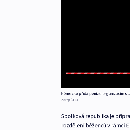
Německo přidá peníze organizacím star
Zdroj:
ČT24
Spolková republika je připra
rozdělení běženců v rámci EU