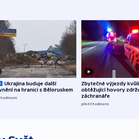
Zbytečné výjezdy kvůli
Ukrajina buduje další
O
obtěžující hovory zdržu
nění na hranici s Běloruskem
záchranáře
2
hodinami
před 3
hodinami