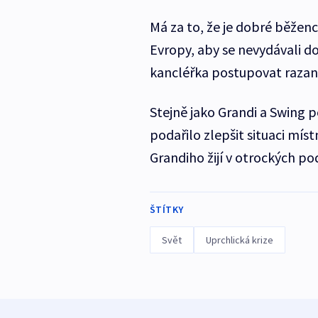
Má za to, že je dobré běženc
Evropy, aby se nevydávali d
kancléřka postupovat razant
Stejně jako Grandi a Swing 
podařilo zlepšit situaci mís
Grandiho žijí v otrockých p
ŠTÍTKY
Svět
Uprchlická krize