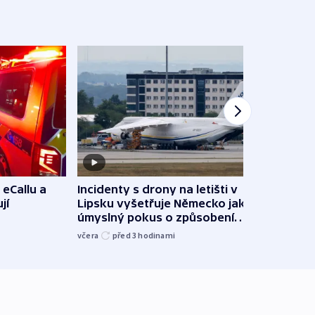
 eCallu a
Incidenty s drony na letišti v
Klima
jí
Lipsku vyšetřuje Německo jako
podn
úmyslný pokus o způsobení
i sví
exploze
včera
před 3
hodinami
včera