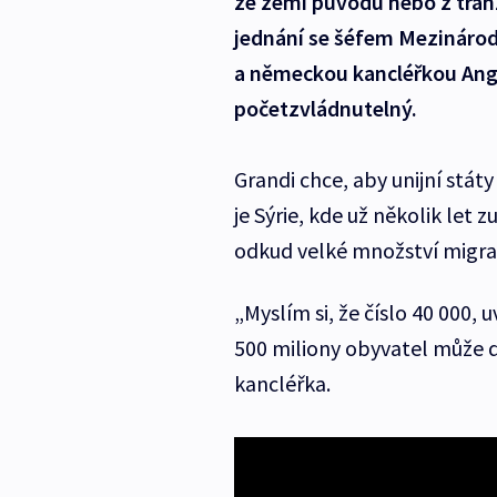
ze zemí původu nebo z tranzi
jednání se šéfem Mezináro
a německou kancléřkou Ange
početzvládnutelný.
Grandi chce, aby unijní stát
je Sýrie, kde už několik let z
odkud velké množství migran
„Myslím si, že číslo 40 000,
500 miliony obyvatel může 
kancléřka.