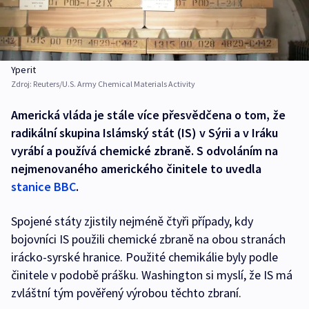
Yperit
Zdroj:
Reuters/U.S. Army Chemical Materials Activity
Americká vláda je stále více přesvědčena o tom, že
radikální skupina Islámský stát (IS) v Sýrii a v Iráku
vyrábí a používá chemické zbraně. S odvoláním na
nejmenovaného amerického činitele to uvedla
stanice BBC
.
Spojené státy zjistily nejméně čtyři případy, kdy
bojovníci IS použili chemické zbraně na obou stranách
irácko-syrské hranice. Použité chemikálie byly podle
činitele v podobě prášku. Washington si myslí, že IS má
zvláštní tým pověřený výrobou těchto zbraní.