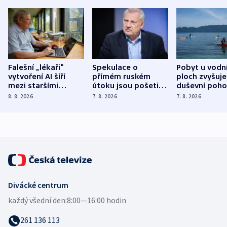
Falešní „lékaři“
Spekulace o
Pobyt u vodn
vytvoření AI šíří
přímém ruském
ploch zvyšuje
mezi staršími
útoku jsou pošetilé,
duševní poho
Poláky nebezpečné
míní estonský
ukázala
8. 8. 2026
7. 8. 2026
7. 8. 2026
zdravotní rady
bezpečnostní
mezinárodní 
expert
Divácké centrum
každý všední den:
8:00—16:00 hodin
261 136 113