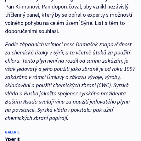
Pan Ki-munovi. Pan doporučoval, aby vznikl nezávislý
tříčlenný panel, který by se opíral o experty s možností
volného pohybu na celém území Sýrie. List s těmito
doporučeními souhlasí.
Podle západních velmocí nese Damašek zodpovědnost
za chemické útoky v Sýrii, a to včetně útoků za použití
chloru. Tento plyn není na rozdíl od sarinu zakázán, je
však jedovatý a jeho použití jako zbraně je od roku 1997
zakázáno v rámci Úmluvy o zákazu vývoje, výroby,
skladování a použití chemických zbraní (CWC). Syrská
vláda a Rusko jakožto spojenec syrského prezidenta
Bašára Asada svalují vinu za použití jedovatého plynu
na povstalce. Syrská vláda i povstalci pak užití
chemických zbraní popírají.
GALERIE
Yperit