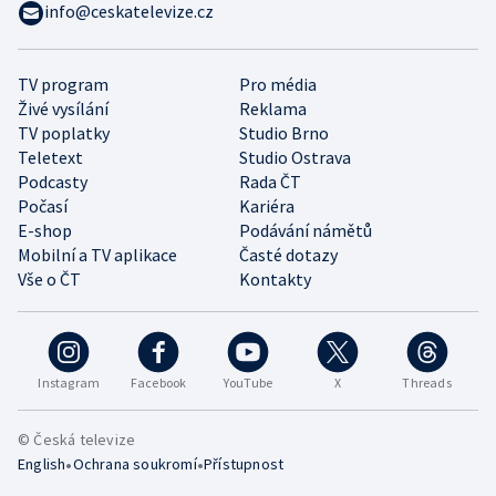
info@ceskatelevize.cz
TV program
Pro média
Živé vysílání
Reklama
TV poplatky
Studio Brno
Teletext
Studio Ostrava
Podcasty
Rada ČT
Počasí
Kariéra
E-shop
Podávání námětů
Mobilní a TV aplikace
Časté dotazy
Vše o ČT
Kontakty
Instagram
Facebook
YouTube
X
Threads
© Česká televize
•
•
English
Ochrana soukromí
Přístupnost