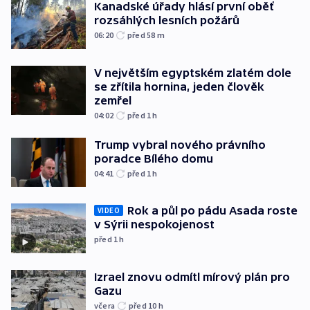
Kanadské úřady hlásí první oběť
rozsáhlých lesních požárů
06:20
před 58
m
V největším egyptském zlatém dole
se zřítila hornina, jeden člověk
zemřel
04:02
před 1
h
Trump vybral nového právního
poradce Bílého domu
04:41
před 1
h
Rok a půl po pádu Asada roste
VIDEO
v Sýrii nespokojenost
před 1
h
Izrael znovu odmítl mírový plán pro
Gazu
včera
před 10
h