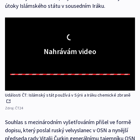
útoky Islámského státu v sousedním Iráku.
Nahrávám video
Události ČT: Islámský stát používá v Sýrii a Iráku chemické zbraně
Zdroj:
ČT24
Souhlas s mezinárodním vyšetřováním přišel ve formě
dopisu, který poslal ruský velvyslanec v OSN a nynější
předseda rady Vitalij Čurkin generálnímu tajemníku OSN