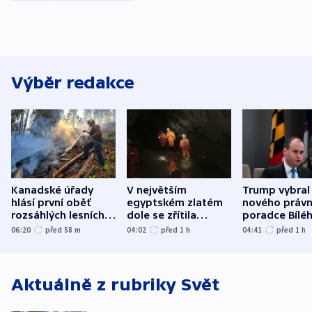
Výběr redakce
Kanadské úřady
V největším
Trump vybral
hlásí první oběť
egyptském zlatém
nového právn
rozsáhlých lesních
dole se zřítila
poradce Bílé
požárů
hornina, jeden
domu
06:20
před 58
m
04:02
před 1
h
04:41
před 1
h
člověk zemřel
Aktuálně z rubriky
Svět