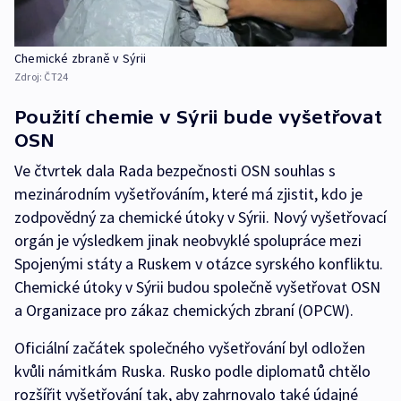
Chemické zbraně v Sýrii
Zdroj:
ČT24
Použití chemie v Sýrii bude vyšetřovat
OSN
Ve čtvrtek dala Rada bezpečnosti OSN souhlas s
mezinárodním vyšetřováním, které má zjistit, kdo je
zodpovědný za chemické útoky v Sýrii. Nový vyšetřovací
orgán je výsledkem jinak neobvyklé spolupráce mezi
Spojenými státy a Ruskem v otázce syrského konfliktu.
Chemické útoky v Sýrii budou společně vyšetřovat OSN
a Organizace pro zákaz chemických zbraní (OPCW).
Oficiální začátek společného vyšetřování byl odložen
kvůli námitkám Ruska. Rusko podle diplomatů chtělo
rozšířit vyšetřování tak, aby zahrnovalo také údajné