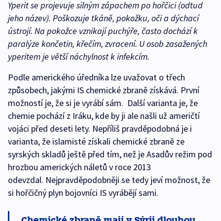
Yperit se projevuje silným zápachem po hořčici (odtud
jeho název). Poškozuje tkáně, pokožku, oči a dýchací
ústrojí. Na pokožce vznikají puchýře, často dochází k
paralýze končetin, křečím, zvracení. U osob zasažených
yperitem je větší náchylnost k infekcím.
Podle amerického úředníka lze uvažovat o třech
způsobech, jakými IS chemické zbraně získává. První
možností je, že si je vyrábí sám. Další varianta je, že
chemie pochází z Iráku, kde by ji ale našli už američtí
vojáci před deseti lety. Nepříliš pravděpodobná je i
varianta, že islamisté získali chemické zbraně ze
syrských skladů ještě před tím, než je Asadův režim pod
hrozbou amerických náletů v roce 2013
odevzdal. Nejpravděpodobněji se tedy jeví možnost, že
si hořčičný plyn bojovníci IS vyrábějí sami.
Chemické zbraně mají v Sýrii dlouhou