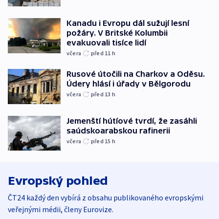
Kanadu i Evropu dál sužují lesní
požáry. V Britské Kolumbii
evakuovali tisíce lidí
včera
před 11
h
Rusové útočili na Charkov a Oděsu.
Údery hlásí i úřady v Bělgorodu
včera
před 13
h
Jemenští hútíové tvrdí, že zasáhli
saúdskoarabskou rafinerii
včera
před 15
h
Evropský pohled
ČT24 každý den vybírá z obsahu publikovaného evropskými
veřejnými médii, členy Eurovize.