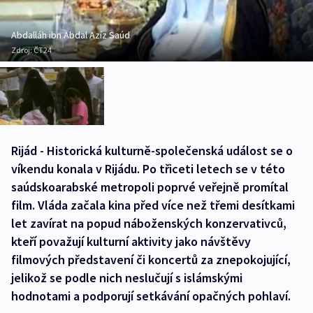
Abdalláh ibn Abdal Azíz Saúd
Zdroj:
ČT24
Rijád - Historická kulturně-společenská událost se o
víkendu konala v Rijádu. Po třiceti letech se v této
saúdskoarabské metropoli poprvé veřejně promítal
film. Vláda začala kina před více než třemi desítkami
let zavírat na popud náboženských konzervativců,
kteří považují kulturní aktivity jako návštěvy
filmových představení či koncertů za znepokojující,
jelikož se podle nich neslučují s islámskými
hodnotami a podporují setkávání opačných pohlaví.