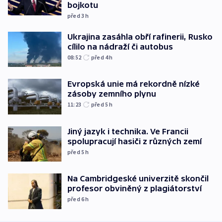
bojkotu
před 3
h
Ukrajina zasáhla obří rafinerii, Rusko
cílilo na nádraží či autobus
08:52
před 4
h
Evropská unie má rekordně nízké
zásoby zemního plynu
11:23
před 5
h
Jiný jazyk i technika. Ve Francii
spolupracují hasiči z různých zemí
před 5
h
Na Cambridgeské univerzitě skončil
profesor obviněný z plagiátorství
před 6
h