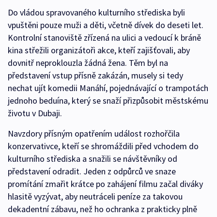
Do vládou spravovaného kulturního střediska byli
vpuštěni pouze muži a děti, včetně dívek do deseti let.
Kontrolní stanoviště zřízená na ulici a vedoucí k bráně
kina střežili organizátoři akce, kteří zajišťovali, aby
dovnitř neproklouzla žádná žena. Těm byl na
představení vstup přísně zakázán, musely si tedy
nechat ujít komedii Manáhí, pojednávající o trampotách
jednoho beduína, který se snaží přizpůsobit městskému
životu v Dubaji.
Navzdory přísným opatřením událost rozhořčila
konzervativce, kteří se shromáždili před vchodem do
kulturního střediska a snažili se návštěvníky od
představení odradit. Jeden z odpůrců ve snaze
promítání zmařit krátce po zahájení filmu začal diváky
hlasitě vyzývat, aby neutráceli peníze za takovou
dekadentní zábavu, než ho ochranka z prakticky plně