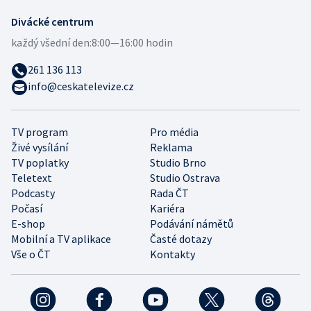
Divácké centrum
každý všední den:
8:00—16:00 hodin
261 136 113
info@ceskatelevize.cz
TV program
Pro média
Živé vysílání
Reklama
TV poplatky
Studio Brno
Teletext
Studio Ostrava
Podcasty
Rada ČT
Počasí
Kariéra
E-shop
Podávání námětů
Mobilní a TV aplikace
Časté dotazy
Vše o ČT
Kontakty