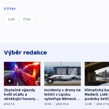
ŠTÍTKY
Svět
ČT24
Výběr redakce
Zbytečné výjezdy
Incidenty s drony na
Klimatický b
kvůli eCallu a
letišti v Lipsku
Maďarů. Lidé 
obtěžující hovory
vyšetřuje Německo
podniky šetří
zdržují záchranáře
jako úmyslný pokus
omezuje se d
před 5
m
10:56
před 30
m
12:08
před 37
o způsobení
i svícení