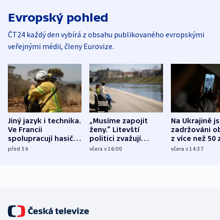
Evropský pohled
ČT24 každý den vybírá z obsahu publikovaného evropskými
veřejnými médii, členy Eurovize.
Jiný jazyk i technika.
„Musíme zapojit
Na Ukrajině j
Ve Francii
ženy.“ Litevští
zadržováni o
spolupracují hasiči z
politici zvažují
z více než 50 
různých zemí
dohodu o
Bojovali na s
před 5
h
včera v 16:00
včera v 14:37
demografii
Ruska