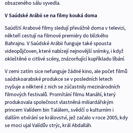
obsazeného sálu vyvedla.
V Saúdské Arábii se na filmy kouká doma
Saúdští Arabové filmy sledují převážně doma v televizi,
někteří cestují na filmové premiéry do blízkého
Bahrajnu. V Saúdské Arábii funguje také spousta
videopůjčoven, které nabízejí nejnovější snímky, i když
okleštěné o citlivé scény, znázorňující kupříkladu líbání.
V zemi zatím sice nefunguje žádné kino, ale počet filmů
saúdskoarabské produkce se v posledních letech
zvyšuje a některé z nich se zúčastnily mezinárodních
filmových festivalů. Promítání filmu Manáhí, který
produkovala společnost vlastněná miliardářským
princem Valídem bin Találem, svědčí o kulturním i
dalším otvírání se království, jež začalo v roce 2005, kdy
se moci ujal Valídův strýc, král Abdalláh.