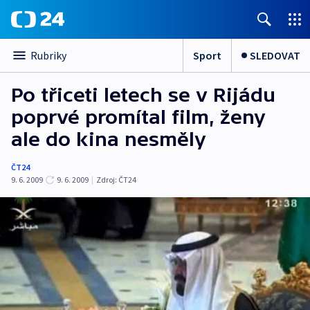
Sport
SLEDOVAT
Rubriky
Po třiceti letech se v Rijádu
poprvé promítal film, ženy
ale do kina nesměly
ČT24
9. 6. 2009
9. 6. 2009
|
Zdroj:
ČT24