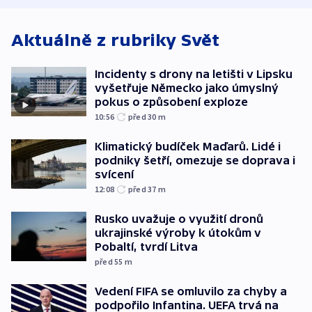
exploze
Aktuálně z rubriky
Svět
Incidenty s drony na letišti v Lipsku
vyšetřuje Německo jako úmyslný
pokus o způsobení exploze
10:56
před 30
m
Klimatický budíček Maďarů. Lidé i
podniky šetří, omezuje se doprava i
svícení
12:08
před 37
m
Rusko uvažuje o využití dronů
ukrajinské výroby k útokům v
Pobaltí, tvrdí Litva
před 55
m
Vedení FIFA se omluvilo za chyby a
podpořilo Infantina. UEFA trvá na