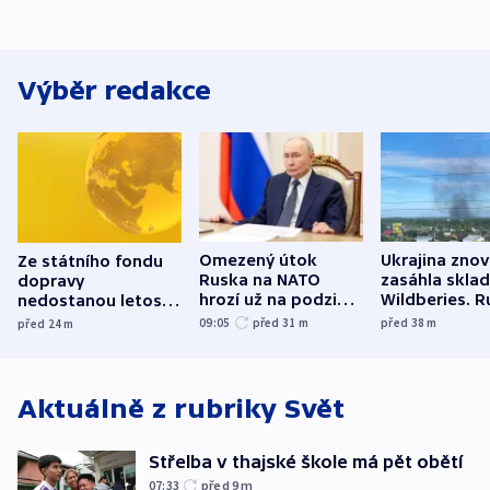
Výběr redakce
Omezený útok
Ukrajina zno
Ze státního fondu
Ruska na NATO
zasáhla skla
dopravy
hrozí už na podzim,
Wildberies. 
nedostanou letos
varují tajné služby
útočili v Cha
kraje na silnice ani
09:05
před 31
m
před 38
m
před 24
m
USA
oblasti
korunu, řekl Půta
Aktuálně z rubriky
Svět
Střelba v thajské škole má pět obětí
07:33
před 9
m