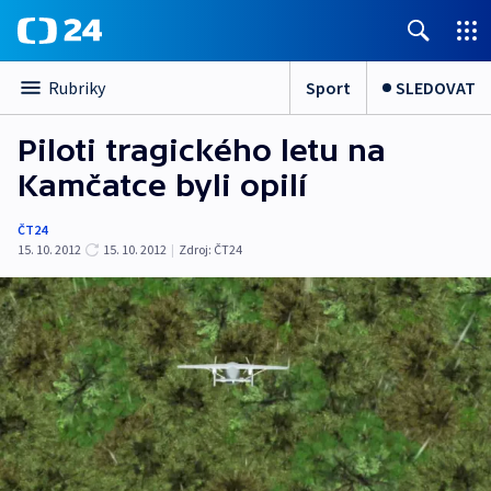
Sport
SLEDOVAT
Rubriky
Piloti tragického letu na
Kamčatce byli opilí
ČT24
15. 10. 2012
15. 10. 2012
|
Zdroj:
ČT24