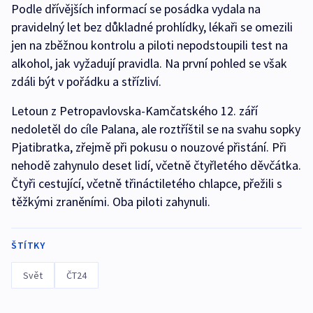
Podle dřívějších informací se posádka vydala na
pravidelný let bez důkladné prohlídky, lékaři se omezili
jen na zběžnou kontrolu a piloti nepodstoupili test na
alkohol, jak vyžadují pravidla. Na první pohled se však
zdáli být v pořádku a střízliví.
Letoun z Petropavlovska-Kamčatského 12. září
nedoletěl do cíle Palana, ale roztříštil se na svahu sopky
Pjatibratka, zřejmě při pokusu o nouzové přistání. Při
nehodě zahynulo deset lidí, včetně čtyřletého děvčátka.
Čtyři cestující, včetně třináctiletého chlapce, přežili s
těžkými zraněními. Oba piloti zahynuli.
ŠTÍTKY
Svět
ČT24