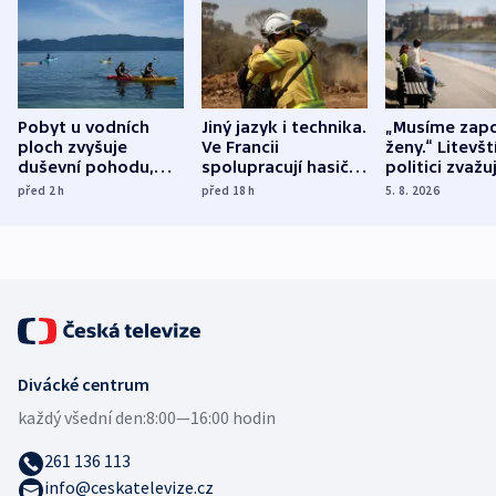
Pobyt u vodních
Jiný jazyk i technika.
„Musíme zapo
ploch zvyšuje
Ve Francii
ženy.“ Litevšt
duševní pohodu,
spolupracují hasiči z
politici zvažuj
ukázala
různých zemí
dohodu o
před 2
h
před 18
h
5. 8. 2026
mezinárodní studie
demografii
Divácké centrum
každý všední den:
8:00—16:00 hodin
261 136 113
info@ceskatelevize.cz