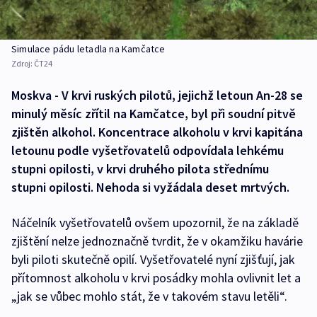
Simulace pádu letadla na Kamčatce
Zdroj:
ČT24
Moskva - V krvi ruských pilotů, jejichž letoun An-28 se
minulý měsíc zřítil na Kamčatce, byl při soudní pitvě
zjištěn alkohol. Koncentrace alkoholu v krvi kapitána
letounu podle vyšetřovatelů odpovídala lehkému
stupni opilosti, v krvi druhého pilota střednímu
stupni opilosti. Nehoda si vyžádala deset mrtvých.
Náčelník vyšetřovatelů ovšem upozornil, že na základě
zjištění nelze jednoznačně tvrdit, že v okamžiku havárie
byli piloti skutečně opilí. Vyšetřovatelé nyní zjišťují, jak
přítomnost alkoholu v krvi posádky mohla ovlivnit let a
„jak se vůbec mohlo stát, že v takovém stavu letěli“.