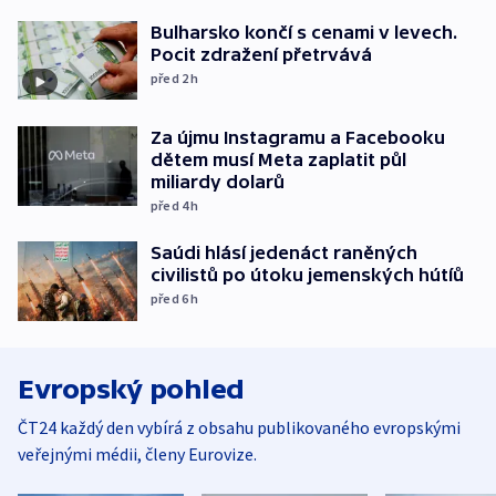
Bulharsko končí s cenami v levech.
Pocit zdražení přetrvává
před 2
h
Za újmu Instagramu a Facebooku
dětem musí Meta zaplatit půl
miliardy dolarů
před 4
h
Saúdi hlásí jedenáct raněných
civilistů po útoku jemenských hútíů
před 6
h
Evropský pohled
ČT24 každý den vybírá z obsahu publikovaného evropskými
veřejnými médii, členy Eurovize.