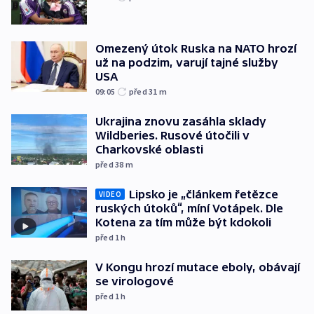
Omezený útok Ruska na NATO hrozí
už na podzim, varují tajné služby
USA
09:05
před 31
m
Ukrajina znovu zasáhla sklady
Wildberies. Rusové útočili v
Charkovské oblasti
před 38
m
Lipsko je „článkem řetězce
VIDEO
ruských útoků“, míní Votápek. Dle
Kotena za tím může být kdokoli
před 1
h
V Kongu hrozí mutace eboly, obávají
se virologové
před 1
h