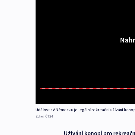
Nahr
Události: V Německu je legální rekreační užívání konop
Zdroj:
ČT24
Užívání konopí pro rekreač