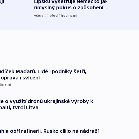
jí
Lipsku vyšetřuje Německo jako
podn
úmyslný pokus o způsobení
i sví
exploze
včera
před 4
hodinami
včera
díček Maďarů. Lidé i podniky šetří,
oprava i svícení
dinami
e o využití dronů ukrajinské výroby k
ltí, tvrdí Litva
hla obří rafinerii, Rusko cílilo na nádraží