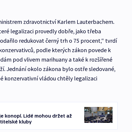
ministrem zdravotnictví Karlem Lauterbachem.
teré legalizaci provedly dobře, jako třeba
dařilo redukovat černý trh o 75 procent,“ tvrdí
 konzervativců, podle kterých zákon povede k
hodám pod vlivem marihuany a také k rozšířené
í. Jednání okolo zákona bylo ostře sledované,
konzervativní vládou chtěly legalizaci
e konopí. Lidé mohou držet až
titelské kluby