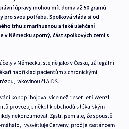
é právní úpravy mohou mít doma až 50 gramů
ny pro svou potřebu. Spolková vláda si od
ného trhu s marihuanou a také ulehčení
ale v Německu sporný, část spolkových zemí s
čely v Německu, stejně jako v Česku, už legální
ékaři například pacientům s chronickými
rózou, rakovinou či AIDS.
ívání konopí bojoval více než deset let i Wenzl
antů provozuje několik obchodů s lékařským
ikdy nekonzumoval. Zjistil jsem ale, že spoustě
áhalo,“ vysvětluje Cerveny, proč je zastáncem