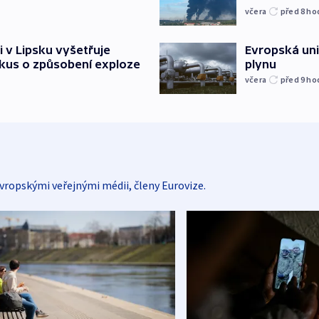
včera
před 8
ho
i v Lipsku vyšetřuje
Evropská un
kus o způsobení exploze
plynu
včera
před 9
ho
vropskými veřejnými médii, členy Eurovize.