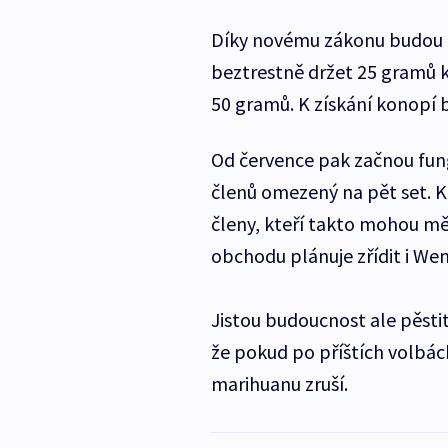
Díky novému zákonu budou m
beztrestně držet 25 gramů
50 gramů. K získání konopí b
Od července pak začnou fung
členů omezený na pět set. K
členy, kteří takto mohou mě
obchodu plánuje zřídit i Wen
Jistou budoucnost ale pěstit
že pokud po příštích volbách
marihuanu zruší.