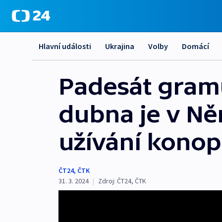
Hlavní události
Ukrajina
Volby
Domácí
Padesát gramů 
dubna je v Ně
užívání konop
ČT24
,
ČTK
31. 3. 2024
|
Zdroj:
ČT24
,
ČTK