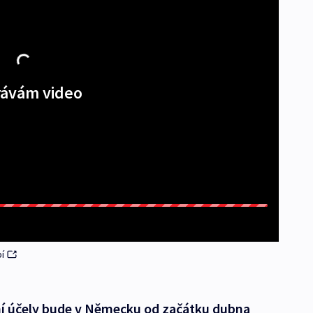
ávám video
í
ní účely bude v Německu od začátku dubna