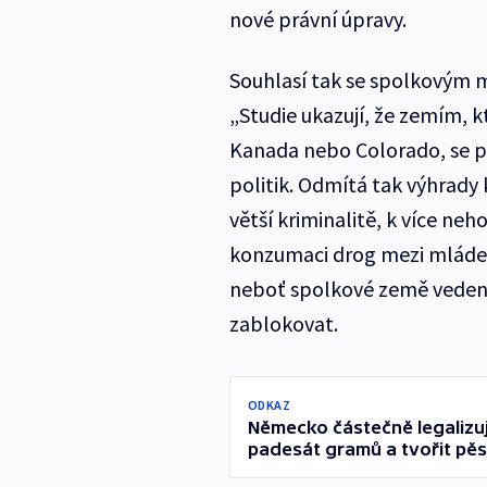
nové právní úpravy.
Souhlasí tak se spolkovým 
„Studie ukazují, že zemím, k
Kanada nebo Colorado, se po
politik. Odmítá tak výhrady
větší kriminalitě, k více ne
konzumaci drog mezi mládež
neboť spolkové země vedené 
zablokovat.
ODKAZ
Německo částečně legalizuj
padesát gramů a tvořit pěs