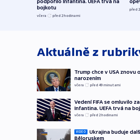
podpořilo Infantina. UEFA trvá na
opev
bojkotu
před 
včera
před 2
hodinami
Aktuálně z rubri
Trump chce v USA znovu o
narozením
včera
před 49
minutami
Vedení FIFA se omluvilo z
Infantina. UEFA trvá na bo
včera
před 2
hodinami
Ukrajina buduje dalš
VIDEO
Běloruskem