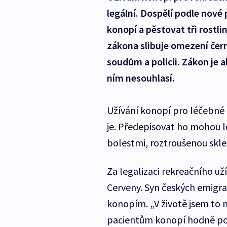
legální. Dospělí podle nov
konopí a pěstovat tři rostli
zákona slibuje omezení čer
soudům a policii. Zákon je 
ním nesouhlasí.
Užívání konopí pro léčebné ú
je. Předepisovat ho mohou l
bolestmi, roztroušenou skle
Za legalizaci rekreačního už
Cerveny. Syn českých emigr
konopím. „V životě jsem to n
pacientům konopí hodně pom