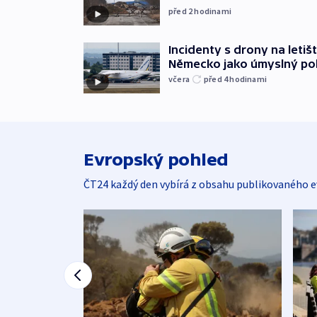
před 2
hodinami
Incidenty s drony na letišt
Německo jako úmyslný po
včera
před 4
hodinami
Evropský pohled
ČT24 každý den vybírá z obsahu publikovaného e