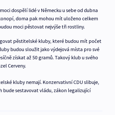
oci dospělí lidé v Německu u sebe od dubna
 konopí, doma pak mohou mít uloženo celkem
udou moci pěstovat nejvýše tři rostliny.
ovat pěstitelské kluby, které budou mít počet
luby budou sloužit jako výdejová místa pro své
síčně získat až 50 gramů. Takový klub u svého
zel Cerveny.
elské kluby nemají. Konzervativní CDU slibuje,
 bude sestavovat vládu, zákon legalizující