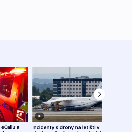
 eCallu a
Incidenty s drony na letišti v
Klima