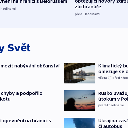
obtěžující hovory zdržu
nění na hranici s Běloruskem
záchranáře
2
hodinami
před 3
hodinami
ky
Svět
mezit nabývání občanství
Klimatický bu
omezuje se d
včera
před 4
ho
a chyby a podpořilo
Rusko uvažuj
jkotu
útokům v Poba
před 4
hodinami
í opevnění na hranici s
Ukrajina zasá
či autobus