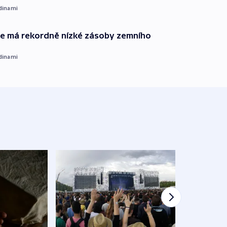
dinami
ie má rekordně nízké zásoby zemního
dinami