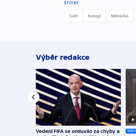
ŠTÍTKY
Svět
Konopí
Německo
Výběr redakce
Vedení FIFA se omluvilo za chyby a
VIDE