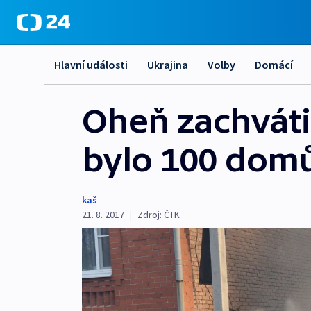
Hlavní události
Ukrajina
Volby
Domácí
Oheň zachváti
bylo 100 domů
kaš
21. 8. 2017
|
Zdroj:
ČTK