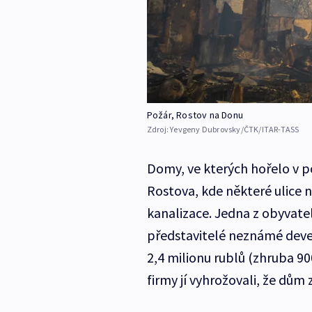
Požár, Rostov na Donu
Zdroj:
Yevgeny Dubrovsky/ČTK/ITAR-TASS
Domy, ve kterých hořelo v po
Rostova, kde některé ulice n
kanalizace. Jedna z obyvatel
představitelé neznámé devel
2,4 milionu rublů (zhruba 90
firmy jí vyhrožovali, že dům 