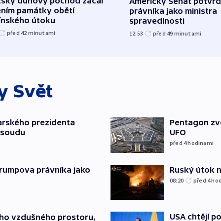
žský duhový pochod začal
Americký Senát potvrd
ěním památky obětí
právníka jako ministra
línského útoku
spravedlnosti
před 42
minutami
12:53
před 49
minutami
ky
Svět
arského prezidenta
Pentagon zve
 soudu
UFO
před 4
hodinami
Ruský útok na
Trumpova právníka jako
08:20
před 4
ho
USA chtějí p
ého vzdušného prostoru,