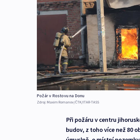
Požár v Rostovu na Donu
Zdroj:
Maxim Romanov/ČTK/ITAR-TASS
Při požáru v centru jihoru
budov, z toho více než 80 
úmyslně, o místní pozemky 