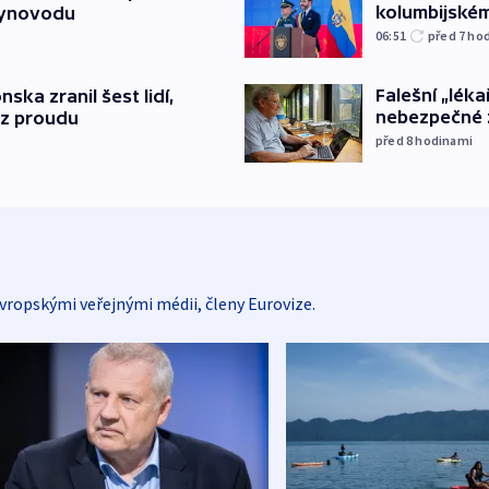
kolumbijském
lynovodu
06:51
před 7
ho
Falešní „léka
nska zranil šest lidí,
nebezpečné 
ez proudu
před 8
hodinami
vropskými veřejnými médii, členy Eurovize.