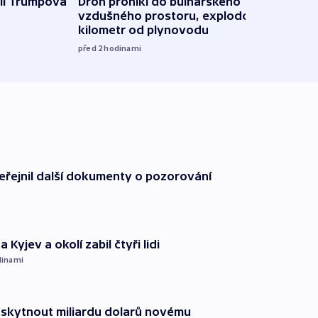
Ruský
il Trumpova
Dron pronikl do bulharského
čtyři 
vzdušného prostoru, explodoval
kilometr od plynovodu
08:20
před 2
hodinami
řejnil další dokumenty o pozorování
 Kyjev a okolí zabil čtyři lidi
dinami
oskytnout miliardu dolarů novému