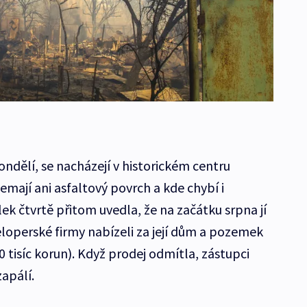
ndělí, se nacházejí v historickém centru
emají ani asfaltový povrch a kde chybí i
ek čtvrtě přitom uvedla, že na začátku srpna jí
operské firmy nabízeli za její dům a pozemek
0 tisíc korun). Když prodej odmítla, zástupci
zapálí.