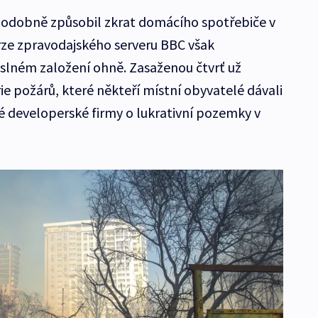
podobně způsobil zkrat domácího spotřebiče v
ze zpravodajského serveru BBC však
lném založení ohně. Zasaženou čtvrť už
e požárů, které někteří místní obyvatelé dávali
té developerské firmy o lukrativní pozemky v