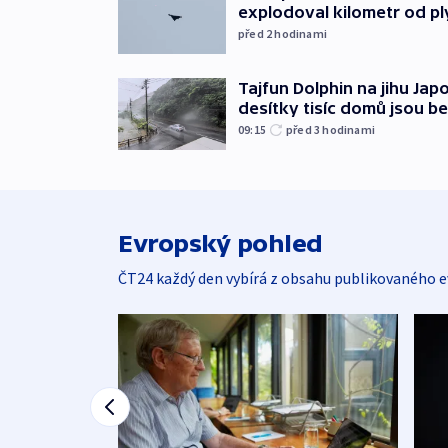
explodoval kilometr od p
před 2
hodinami
Tajfun Dolphin na jihu Japo
desítky tisíc domů jsou b
09:15
před 3
hodinami
Evropský pohled
ČT24 každý den vybírá z obsahu publikovaného e