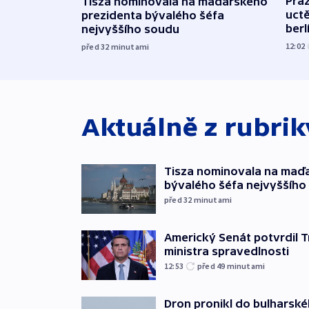
Pra
Tisza nominovala na maďarského
uct
prezidenta bývalého šéfa
ber
nejvyššího soudu
12:02
před 32
minutami
Aktuálně z rubri
Tisza nominovala na maď
bývalého šéfa nejvyššího
před 32
minutami
Americký Senát potvrdil 
ministra spravedlnosti
12:53
před 49
minutami
Dron pronikl do bulharsk