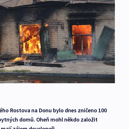
ského Rostova na Donu bylo dnes zničeno 100
obytných domů. Oheň mohl někdo založit
mají zájem developeři.