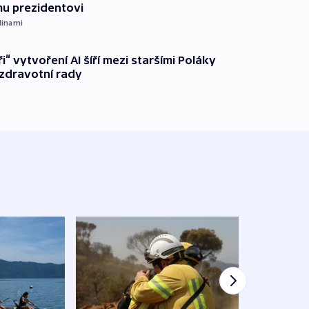
u prezidentovi
dinami
ři“ vytvoření AI šíří mezi staršími Poláky
zdravotní rady