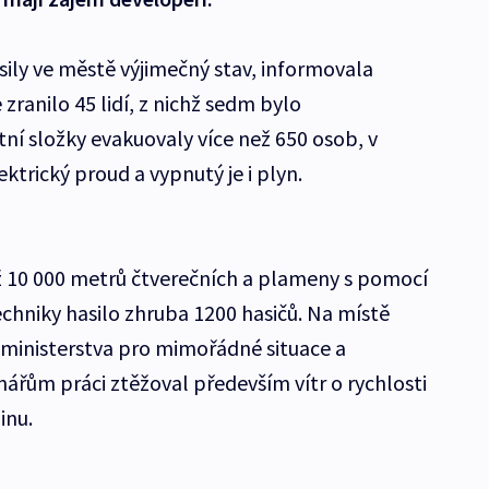
ásily ve městě výjimečný stav, informovala
zranilo 45 lidí, z nichž sedm bylo
ní složky evakuovaly více než 650 osob, v
ktrický proud a vypnutý je i plyn.
až 10 000 metrů čtverečních a plameny s pomocí
echniky hasilo zhruba 1200 hasičů. Na místě
 ministerstva pro mimořádné situace a
nářům práci ztěžoval především vítr o rychlosti
inu.