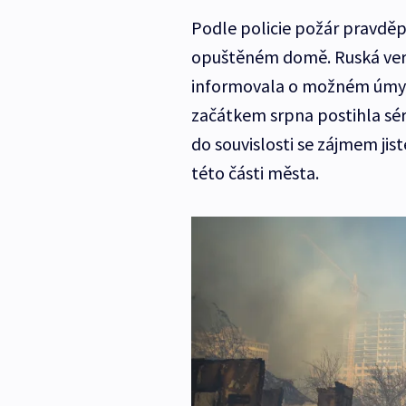
Podle policie požár pravdě
opuštěném domě. Ruská ver
informovala o možném úmys
začátkem srpna postihla séri
do souvislosti se zájmem jis
této části města.