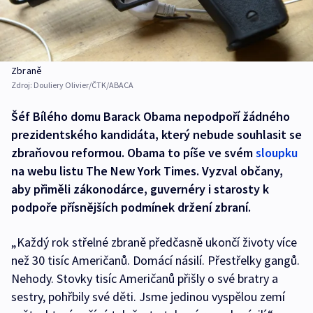
Zbraně
Zdroj:
Douliery Olivier/ČTK/ABACA
Šéf Bílého domu Barack Obama nepodpoří žádného
prezidentského kandidáta, který nebude souhlasit se
zbraňovou reformou. Obama to píše ve svém
sloupku
na webu listu The New York Times. Vyzval občany,
aby přiměli zákonodárce, guvernéry i starosty k
podpoře přísnějších podmínek držení zbraní.
„Každý rok střelné zbraně předčasně ukončí životy více
než 30 tisíc Američanů. Domácí násilí. Přestřelky gangů.
Nehody. Stovky tisíc Američanů přišly o své bratry a
sestry, pohřbily své děti. Jsme jedinou vyspělou zemí