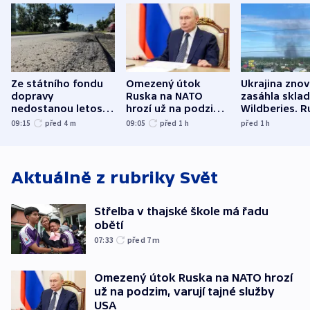
Ze státního fondu
Omezený útok
Ukrajina zno
dopravy
Ruska na NATO
zasáhla skla
nedostanou letos
hrozí už na podzim,
Wildberies. 
kraje na silnice ani
varují tajné služby
útočili v Cha
09:15
před 4
m
09:05
před 1
h
před 1
h
korunu, řekl Půta
USA
oblasti
Aktuálně z rubriky
Svět
Střelba v thajské škole má řadu
obětí
07:33
před 7
m
Omezený útok Ruska na NATO hrozí
už na podzim, varují tajné služby
USA