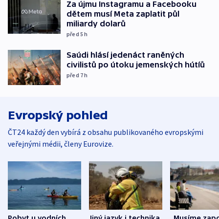
Za újmu Instagramu a Facebooku
dětem musí Meta zaplatit půl
miliardy dolarů
před 5
h
Saúdi hlásí jedenáct raněných
civilistů po útoku jemenských hútíů
před 7
h
Evropský pohled
ČT24 každý den vybírá z obsahu publikovaného evropskými
veřejnými médii, členy Eurovize.
Pobyt u vodních
Jiný jazyk i technika.
„Musíme zapo