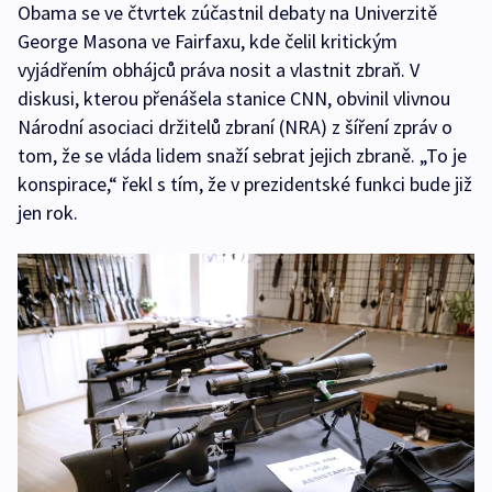
Obama se ve čtvrtek zúčastnil debaty na Univerzitě
George Masona ve Fairfaxu, kde čelil kritickým
vyjádřením obhájců práva nosit a vlastnit zbraň. V
diskusi, kterou přenášela stanice CNN, obvinil vlivnou
Národní asociaci držitelů zbraní (NRA) z šíření zpráv o
tom, že se vláda lidem snaží sebrat jejich zbraně. „To je
konspirace,“ řekl s tím, že v prezidentské funkci bude již
jen rok.