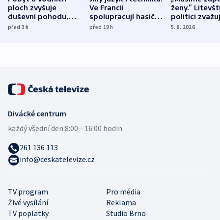
ploch zvyšuje
Ve Francii
ženy.“ Litevšt
duševní pohodu,
spolupracují hasiči z
politici zvažuj
ukázala
různých zemí
dohodu o
před 3
h
před 19
h
5. 8. 2026
mezinárodní studie
demografii
Divácké centrum
každý všední den:
8:00—16:00 hodin
261 136 113
info@ceskatelevize.cz
TV program
Pro média
Živé vysílání
Reklama
TV poplatky
Studio Brno