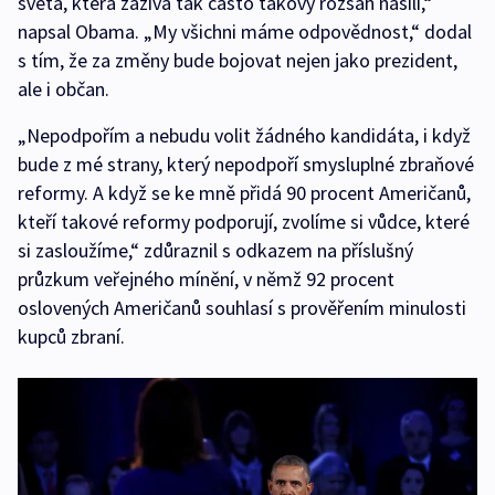
světa, která zažívá tak často takový rozsah násilí,“
napsal Obama. „My všichni máme odpovědnost,“ dodal
s tím, že za změny bude bojovat nejen jako prezident,
ale i občan.
„Nepodpořím a nebudu volit žádného kandidáta, i když
bude z mé strany, který nepodpoří smysluplné zbraňové
reformy. A když se ke mně přidá 90 procent Američanů,
kteří takové reformy podporují, zvolíme si vůdce, které
si zasloužíme,“ zdůraznil s odkazem na příslušný
průzkum veřejného mínění, v němž 92 procent
oslovených Američanů souhlasí s prověřením minulosti
kupců zbraní.