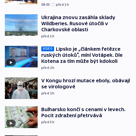
09:05
před 1
h
Ukrajina znovu zasáhla sklady
Wildberies. Rusové útočili v
Charkovské oblasti
před 1
h
Lipsko je „článkem řetězce
VIDEO
ruských útoků“, míní Votápek. Dle
Kotena za tím může být kdokoli
před 2
h
V Kongu hrozí mutace eboly, obávají
se virologové
před 2
h
Bulharsko končí s cenami v levech.
Pocit zdražení přetrvává
před 3
h