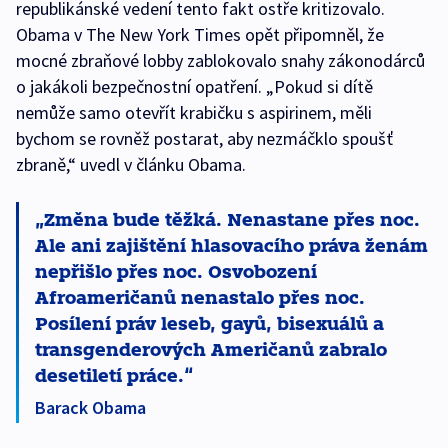
republikánské vedení tento fakt ostře kritizovalo.
Obama v The New York Times opět připomněl, že
mocné zbraňové lobby zablokovalo snahy zákonodárců
o jakákoli bezpečnostní opatření. „Pokud si dítě
nemůže samo otevřít krabičku s aspirinem, měli
bychom se rovněž postarat, aby nezmáčklo spoušť
zbraně,“ uvedl v článku Obama.
Změna bude těžká. Nenastane přes noc.
Ale ani zajištění hlasovacího práva ženám
nepřišlo přes noc. Osvobození
Afroameričanů nenastalo přes noc.
Posílení práv leseb, gayů, bisexuálů a
transgenderových Američanů zabralo
desetiletí práce.
Barack Obama