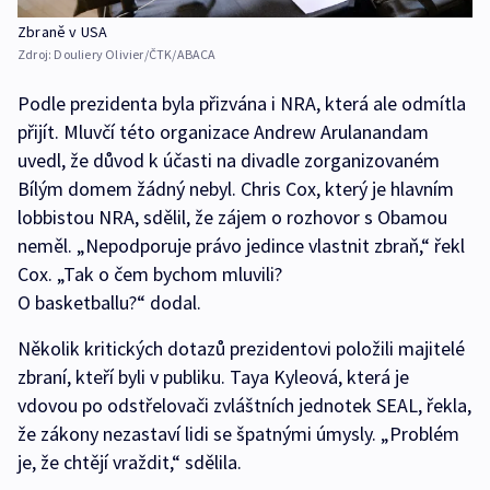
Zbraně v USA
Zdroj:
Douliery Olivier/ČTK/ABACA
Podle prezidenta byla přizvána i NRA, která ale odmítla
přijít. Mluvčí této organizace Andrew Arulanandam
uvedl, že důvod k účasti na divadle zorganizovaném
Bílým domem žádný nebyl. Chris Cox, který je hlavním
lobbistou NRA, sdělil, že zájem o rozhovor s Obamou
neměl. „Nepodporuje právo jedince vlastnit zbraň,“ řekl
Cox. „Tak o čem bychom mluvili?
O basketballu?“ dodal.
Několik kritických dotazů prezidentovi položili majitelé
zbraní, kteří byli v publiku. Taya Kyleová, která je
vdovou po odstřelovači zvláštních jednotek SEAL, řekla,
že zákony nezastaví lidi se špatnými úmysly. „Problém
je, že chtějí vraždit,“ sdělila.