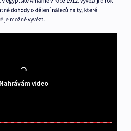
v egyptské Amarně v roce 1912. Vyvezl ji o rok
atné dohody o dělení nálezů na ty, které
ré je možné vyvézt.
Nahrávám video