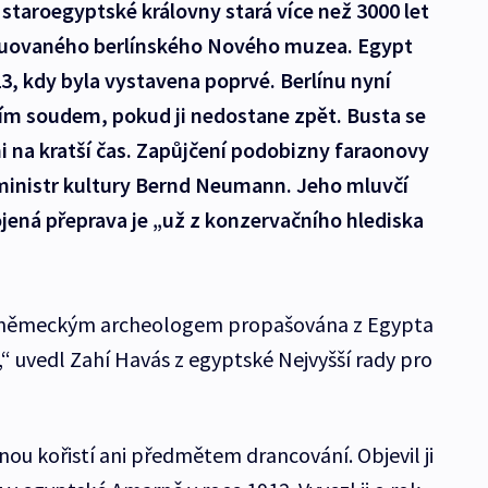
 staroegyptské královny stará více než 3000 let
ruovaného berlínského Nového muzea. Egypt
23, kdy byla vystavena poprvé. Berlínu nyní
m soudem, pokud ji nedostane zpět. Busta se
i na kratší čas. Zapůjčení podobizny faraonovy
inistr kultury Bernd Neumann. Jeho mluvčí
ojená přeprava je „už z konzervačního hlediska
ým německým archeologem propašována z Egypta
“ uvedl Zahí Havás z egyptské Nejvyšší rady pro
nou kořistí ani předmětem drancování. Objevil ji