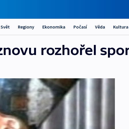
Svět
Regiony
Ekonomika
Počasí
Věda
Kultura
 znovu rozhořel spo