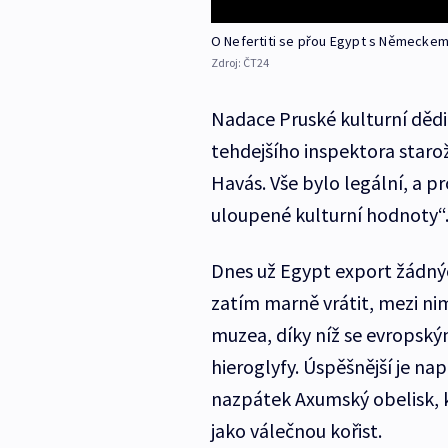
O Nefertiti se přou Egypt s Německe
Zdroj:
ČT24
Nadace Pruské kulturní dědi
tehdejšího inspektora starož
Havás. Vše bylo legální, a 
uloupené kulturní hodnoty“
Dnes už Egypt export žádný
zatím marně vrátit, mezi ni
muzea, díky níž se evropský
hieroglyfy. Úspěšnější je nap
nazpátek Axumský obelisk, kte
jako válečnou kořist.