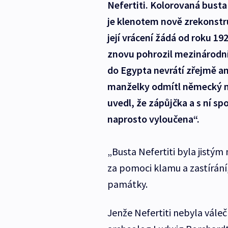
Nefertiti. Kolorovaná busta
je klenotem nově zrekonst
její vrácení žádá od roku 19
znovu pohrozil mezinárodní
do Egypta nevrátí zřejmě an
manželky odmítl německý m
uvedl, že zápůjčka a s ní sp
naprosto vyloučena“.
„Busta Nefertiti byla jist
za pomoci klamu a zastírání,
památky.
Jenže Nefertiti nebyla váleč