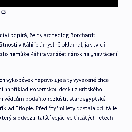
m
ctví popírá, že by archeolog Borchardt
itností v Káhiře úmyslně oklamal, jak tvrdí
proto nemůže Káhira vznášet nárok na „navrácení
.
ch vykopávek nepovoluje a ty vyvezené chce
mi například Rosettskou desku z Britského
m vědcům podařilo rozluštit staroegyptské
říklad Etiopie. Před čtyřmi lety dostala od Itálie
rý si odvezli italští vojáci ve třicátých letech