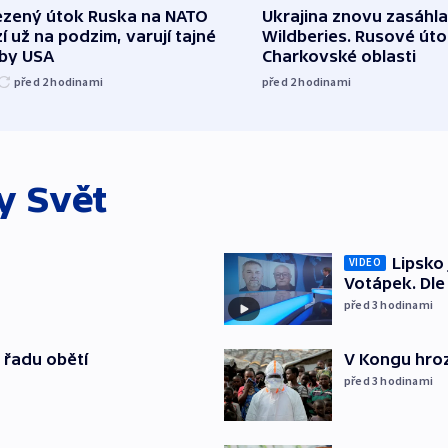
zený útok Ruska na NATO
Ukrajina znovu zasáhla
í už na podzim, varují tajné
Wildberies. Rusové útoč
žby USA
Charkovské oblasti
před 2
hodinami
před 2
hodinami
ky
Svět
Lipsko
VIDEO
Votápek. Dle
před 3
hodinami
 řadu obětí
V Kongu hroz
před 3
hodinami