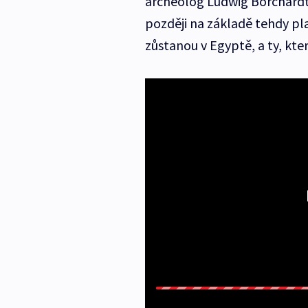
archeolog Ludwig Borchardt 
později na základě tehdy pl
zůstanou v Egyptě, a ty, kte