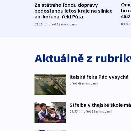
Ome
Ze státního fondu dopravy
hroz
nedostanou letos kraje na silnice
slu
ani korunu, řekl Půta
09:05
09:15
před 12
minutami
Aktuálně z rubri
Italská řeka Pád vysychá
před 47
minutami
Střelba v thajské škole má
07:33
před 57
minutami