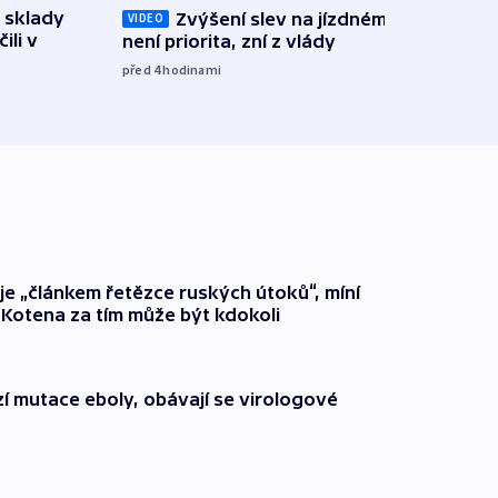
 sklady
Zvýšení slev na jízdném teď
Opil
VIDEO
ili v
není priorita, zní z vlády
vozid
stře
před 4
hodinami
před 5
 je „článkem řetězce ruských útoků“, míní
 Kotena za tím může být kdokoli
í mutace eboly, obávají se virologové