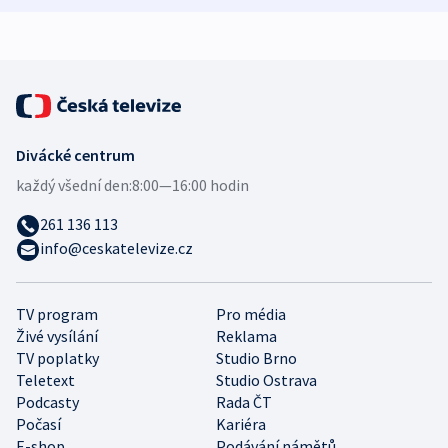
expert
Divácké centrum
každý všední den:
8:00—16:00 hodin
261 136 113
info@ceskatelevize.cz
TV program
Pro média
Živé vysílání
Reklama
TV poplatky
Studio Brno
Teletext
Studio Ostrava
Podcasty
Rada ČT
Počasí
Kariéra
E-shop
Podávání námětů