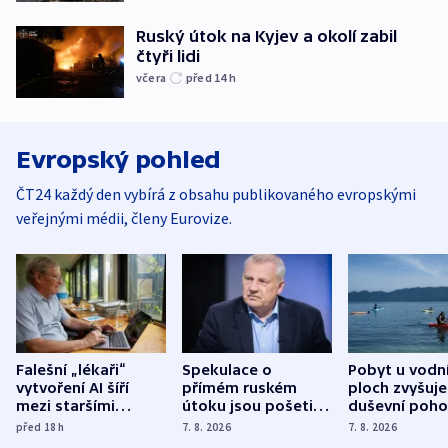
Ruský útok na Kyjev a okolí zabil
čtyři lidi
včera
před 14
h
Evropský pohled
ČT24 každý den vybírá z obsahu publikovaného evropskými
veřejnými médii, členy Eurovize.
Falešní „lékaři“
Spekulace o
Pobyt u vodn
vytvoření AI šíří
přímém ruském
ploch zvyšuje
mezi staršími
útoku jsou pošetilé,
duševní poho
Poláky nebezpečné
míní estonský
ukázala
před 18
h
7. 8. 2026
7. 8. 2026
zdravotní rady
bezpečnostní
mezinárodní 