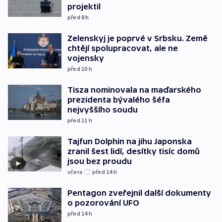
projektil
před 8
h
Zelenskyj je poprvé v Srbsku. Země
chtějí spolupracovat, ale ne
vojensky
před 10
h
Tisza nominovala na maďarského
prezidenta bývalého šéfa
nejvyššího soudu
před 11
h
Tajfun Dolphin na jihu Japonska
zranil šest lidí, desítky tisíc domů
jsou bez proudu
včera
před 14
h
Pentagon zveřejnil další dokumenty
o pozorování UFO
před 14
h