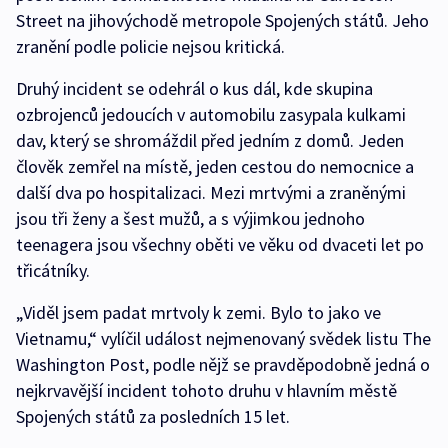
Street na jihovýchodě metropole Spojených států. Jeho
zranění podle policie nejsou kritická.
Druhý incident se odehrál o kus dál, kde skupina
ozbrojenců jedoucích v automobilu zasypala kulkami
dav, který se shromáždil před jedním z domů. Jeden
člověk zemřel na místě, jeden cestou do nemocnice a
další dva po hospitalizaci. Mezi mrtvými a zraněnými
jsou tři ženy a šest mužů, a s výjimkou jednoho
teenagera jsou všechny oběti ve věku od dvaceti let po
třicátníky.
„Viděl jsem padat mrtvoly k zemi. Bylo to jako ve
Vietnamu,“ vylíčil událost nejmenovaný svědek listu The
Washington Post, podle nějž se pravděpodobně jedná o
nejkrvavější incident tohoto druhu v hlavním městě
Spojených států za posledních 15 let.