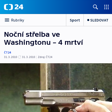
Sport
SLEDOVAT
Rubriky
Noční střelba ve
Washingtonu – 4 mrtví
ČT24
31. 3. 2010
31. 3. 2010
|
Zdroj:
ČT24