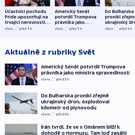
Účastníci pochodu
Americký Senát
Do Bulharska
Pride upozorňují na
potvrdil Trumpova
pronikl zřejm
trvající nerovnosti i
právníka jako
ukrajinský dr
společenskou
ministra
explodoval k
včera
před 4
h
včera
před 5
h
včera
před 6
h
atmosféru
spravedlnosti
od plynovod
Aktuálně z rubriky
Svět
Americký Senát potvrdil Trumpova
právníka jako ministra spravedlnosti
včera
před 5
h
Do Bulharska pronikl zřejmě
ukrajinský dron, explodoval
kilometr od plynovodu
včera
před 6
h
Írán tvrdí, že se s Ománem blíží k
dohodě o Hormuzu. Tam loď zasáhl