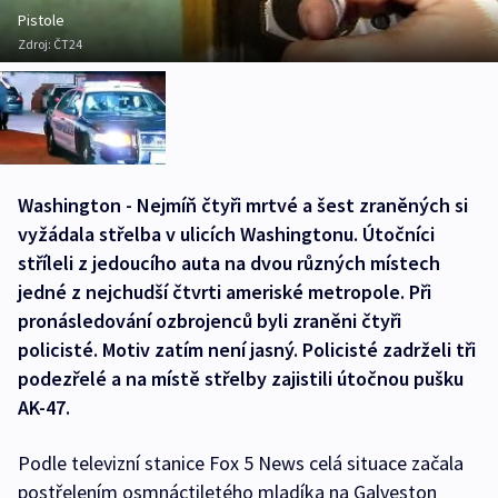
Pistole
Zdroj:
ČT24
Washington - Nejmíň čtyři mrtvé a šest zraněných si
vyžádala střelba v ulicích Washingtonu. Útočníci
stříleli z jedoucího auta na dvou různých místech
jedné z nejchudší čtvrti ameriské metropole. Při
pronásledování ozbrojenců byli zraněni čtyři
policisté. Motiv zatím není jasný. Policisté zadrželi tři
podezřelé a na místě střelby zajistili útočnou pušku
AK-47.
Podle televizní stanice Fox 5 News celá situace začala
postřelením osmnáctiletého mladíka na Galveston