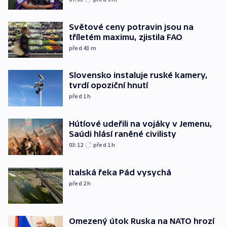
Světové ceny potravin jsou na
tříletém maximu, zjistila FAO
před 43
m
Slovensko instaluje ruské kamery,
tvrdí opoziční hnutí
před 1
h
Hútíové udeřili na vojáky v Jemenu,
Saúdi hlásí raněné civilisty
03:12
před 1
h
Italská řeka Pád vysychá
před 2
h
Omezený útok Ruska na NATO hrozí