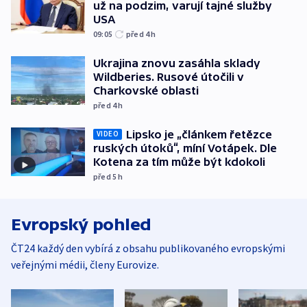
už na podzim, varují tajné služby
USA
09:05
před 4
h
Ukrajina znovu zasáhla sklady
Wildberies. Rusové útočili v
Charkovské oblasti
před 4
h
Lipsko je „článkem řetězce
VIDEO
ruských útoků“, míní Votápek. Dle
Kotena za tím může být kdokoli
před 5
h
Evropský pohled
ČT24 každý den vybírá z obsahu publikovaného evropskými
veřejnými médii, členy Eurovize.