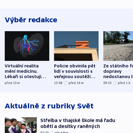
Výběr redakce
Virtuální realita
Policie obvinila pět
Ze státního 
mění medicínu.
lidí v souvislosti s
dopravy
Lékaři si otestují
veřejnou soutěží
nedostanou l
každý řez, říká
Správy železnic
kraje na silni
před 13
m
13:08
před 16
m
09:15
před 1
h
český expert
korunu, řekl 
Aktuálně z rubriky
Svět
Střelba v thajské škole má řadu
obětí a desítky raněných
07:33
před 9
m