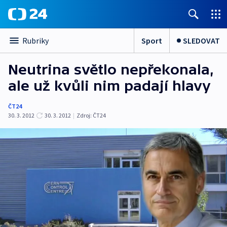
Sport
SLEDOVAT
Rubriky
Neutrina světlo nepřekonala,
ale už kvůli nim padají hlavy
ČT24
30. 3. 2012
30. 3. 2012
|
Zdroj:
ČT24