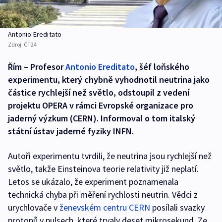
Antonio Ereditato
Zdroj:
ČT24
Řím – Profesor
Antonio Ereditato
, šéf loňského
experimentu, který chybně vyhodnotil neutrina jako
částice rychlejší než světlo, odstoupil z vedení
projektu OPERA v rámci Evropské organizace pro
jaderný výzkum (CERN). Informoval o tom italský
státní ústav jaderné fyziky INFN.
Autoři experimentu tvrdili, že neutrina jsou rychlejší než
světlo, takže Einsteinova teorie relativity již neplatí.
Letos se ukázalo, že experiment poznamenala
technická chyba při měření rychlosti neutrin. Vědci z
urychlovače v
ženevském centru CERN
posílali svazky
protonů v pulsech, které trvaly deset mikrosekund. Ze