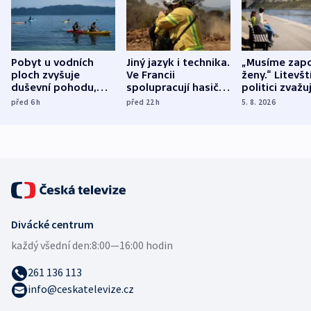
Pobyt u vodních
Jiný jazyk i technika.
„Musíme zapo
ploch zvyšuje
Ve Francii
ženy.“ Litevšt
duševní pohodu,
spolupracují hasiči z
politici zvažuj
ukázala
různých zemí
dohodu o
před 6
h
před 22
h
5. 8. 2026
mezinárodní studie
demografii
Divácké centrum
každý všední den:
8:00—16:00 hodin
261 136 113
info@ceskatelevize.cz