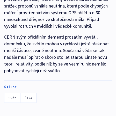
srážek protonů vznikla neutrina, která podle chybných
měření prostřednictvím systému GPS přilétla o 60
nanosekund dřív, než ve skutečnosti měla. Případ
vyvolal rozruch v médiích i vědecké komunitě.
CERN svým oficiálním dementi prozatím vyvrátil
domněnku, že světlo mohou v rychlosti ještě překonat
menší částice, zvané neutrina. Současná věda se tak
nadále musí opírat o skoro sto let starou Einsteinovu
teorii relativity, podle níž by se ve vesmíru nic nemělo
pohybovat rychleji než světlo.
ŠTÍTKY
Svět
ČT24