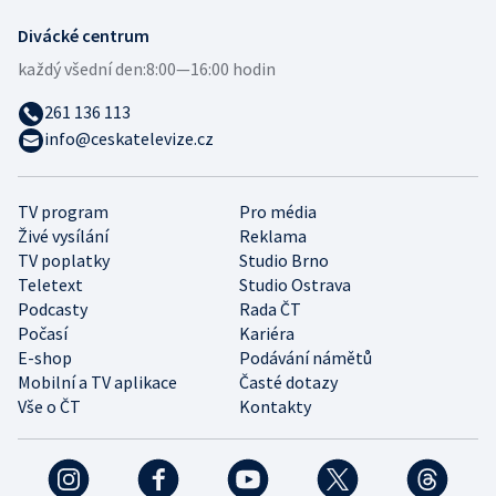
Divácké centrum
každý všední den:
8:00—16:00 hodin
261 136 113
info@ceskatelevize.cz
TV program
Pro média
Živé vysílání
Reklama
TV poplatky
Studio Brno
Teletext
Studio Ostrava
Podcasty
Rada ČT
Počasí
Kariéra
E-shop
Podávání námětů
Mobilní a TV aplikace
Časté dotazy
Vše o ČT
Kontakty