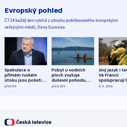
Evropský pohled
ČT24 každý den vybírá z obsahu publikovaného evropskými
veřejnými médii, členy Eurovize.
Spekulace o
Pobyt u vodních
Jiný jazyk i t
přímém ruském
ploch zvyšuje
Ve Francii
útoku jsou pošetilé,
duševní pohodu,
spolupracují h
míní estonský
ukázala
různých zemí
před 8
h
před 18
h
6. 8. 2026
bezpečnostní
mezinárodní studie
expert