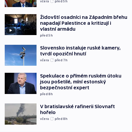
včera
před 5
h
Židovští osadníci na Západním břehu
napadají Palestince a kritizují i
vlastní armádu
před 5
h
Slovensko instaluje ruské kamery,
tvrdí opoziční hnutí
včera
před 7
h
Spekulace o přímém ruském útoku
jsou pošetilé, míní estonský
bezpečnostní expert
před 8
h
V bratislavské rafinerii Slovnaft
hořelo
včera
před 8
h