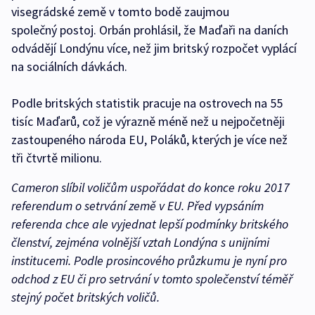
visegrádské země v tomto bodě zaujmou
společný postoj. Orbán prohlásil, že Maďaři na daních
odvádějí Londýnu více, než jim britský rozpočet vyplácí
na sociálních dávkách.
Podle britských statistik pracuje na ostrovech na 55
tisíc Maďarů, což je výrazně méně než u nejpočetněji
zastoupeného národa EU, Poláků, kterých je více než
tři čtvrtě milionu.
Cameron slíbil voličům uspořádat do konce roku 2017
referendum o setrvání země v EU. Před vypsáním
referenda chce ale vyjednat lepší podmínky britského
členství, zejména volnější vztah Londýna s unijními
institucemi. Podle prosincového průzkumu je nyní pro
odchod z EU či pro setrvání v tomto společenství téměř
stejný počet britských voličů.