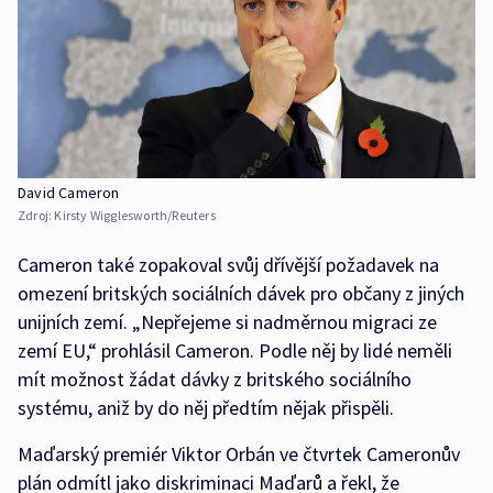
David Cameron
Zdroj:
Kirsty Wigglesworth/Reuters
Cameron také zopakoval svůj dřívější požadavek na
omezení britských sociálních dávek pro občany z jiných
unijních zemí. „Nepřejeme si nadměrnou migraci ze
zemí EU,“ prohlásil Cameron. Podle něj by lidé neměli
mít možnost žádat dávky z britského sociálního
systému, aniž by do něj předtím nějak přispěli.
Maďarský premiér Viktor Orbán ve čtvrtek Cameronův
plán odmítl jako diskriminaci Maďarů a řekl, že