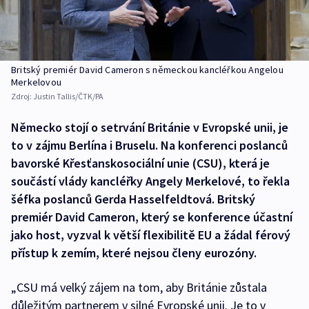
Britský premiér David Cameron s německou kancléřkou Angelou
Merkelovou
Zdroj:
Justin Tallis/ČTK/PA
Německo stojí o setrvání Británie v Evropské unii, je
to v zájmu Berlína i Bruselu. Na konferenci poslanců
bavorské Křesťanskosociální unie (CSU), která je
součástí vlády kancléřky Angely Merkelové, to řekla
šéfka poslanců Gerda Hasselfeldtová. Britský
premiér David Cameron, který se konference účastní
jako host, vyzval k větší flexibilitě EU a žádal férový
přístup k zemím, které nejsou členy eurozóny.
„CSU má velký zájem na tom, aby Británie zůstala
důležitým partnerem v silné Evropské unii. Je to v