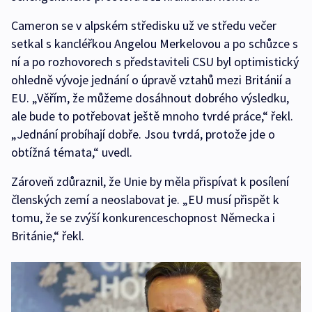
Cameron se v alpském středisku už ve středu večer
setkal s kancléřkou Angelou Merkelovou a po schůzce s
ní a po rozhovorech s představiteli CSU byl optimistický
ohledně vývoje jednání o úpravě vztahů mezi Británií a
EU. „Věřím, že můžeme dosáhnout dobrého výsledku,
ale bude to potřebovat ještě mnoho tvrdé práce,“ řekl.
„Jednání probíhají dobře. Jsou tvrdá, protože jde o
obtížná témata,“ uvedl.
Zároveň zdůraznil, že Unie by měla přispívat k posílení
členských zemí a neoslabovat je. „EU musí přispět k
tomu, že se zvýší konkurenceschopnost Německa i
Británie,“ řekl.