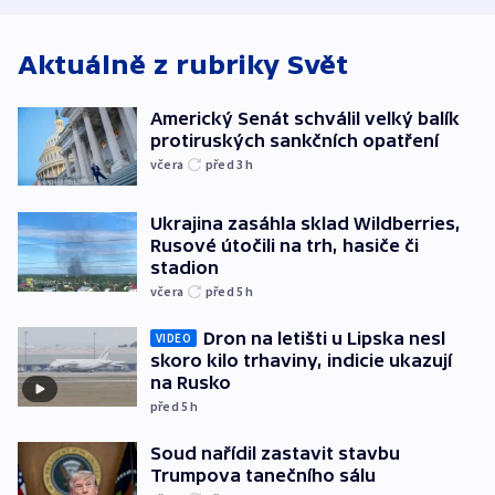
Aktuálně z rubriky
Svět
Americký Senát schválil velký balík
protiruských sankčních opatření
včera
před 3
h
Ukrajina zasáhla sklad Wildberries,
Rusové útočili na trh, hasiče či
stadion
včera
před 5
h
Dron na letišti u Lipska nesl
VIDEO
skoro kilo trhaviny, indicie ukazují
na Rusko
před 5
h
Soud nařídil zastavit stavbu
Trumpova tanečního sálu