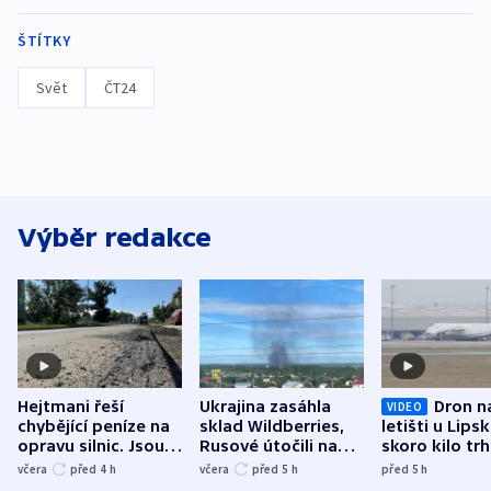
ŠTÍTKY
Svět
ČT24
Výběr redakce
Hejtmani řeší
Ukrajina zasáhla
Dron n
VIDEO
chybějící peníze na
sklad Wildberries,
letišti u Lips
opravu silnic. Jsou
Rusové útočili na
skoro kilo trh
nenárokové, namítá
trh, hasiče či
indicie ukazuj
včera
před 4
h
včera
před 5
h
před 5
h
ministerstvo
stadion
Rusko