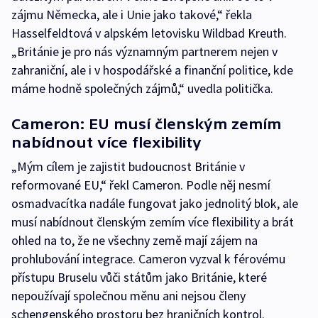
zájmu Německa, ale i Unie jako takové,“ řekla
Hasselfeldtová v alpském letovisku Wildbad Kreuth.
„Británie je pro nás významným partnerem nejen v
zahraniční, ale i v hospodářské a finanční politice, kde
máme hodně společných zájmů,“ uvedla politička.
Cameron: EU musí členským zemím
nabídnout více flexibility
„Mým cílem je zajistit budoucnost Británie v
reformované EU,“ řekl Cameron. Podle něj nesmí
osmadvacítka nadále fungovat jako jednolitý blok, ale
musí nabídnout členským zemím více flexibility a brát
ohled na to, že ne všechny země mají zájem na
prohlubování integrace. Cameron vyzval k férovému
přístupu Bruselu vůči státům jako Británie, které
nepoužívají společnou měnu ani nejsou členy
schengenského prostoru bez hraničních kontrol.