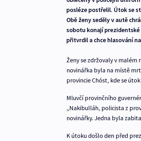
posléze postřelil. Útok se 
Obě ženy seděly v autě chrá
sobotu konají prezidentské 
přitvrdil a chce hlasování na
Ženy se zdržovaly v malém 
novinářka byla na místě mrtvá
provincie Chóst, kde se útok
Mluvčí provinčního guvernéra
„Nakibulláh, policista z prov
novinářky. Jedna byla zabita
K útoku došlo den před prez