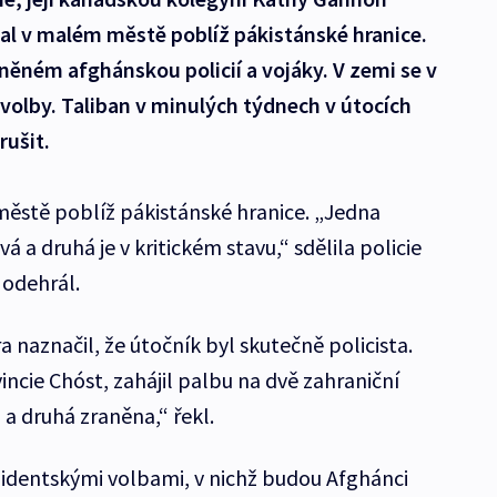
stal v malém městě poblíž pákistánské hranice.
něném afghánskou policií a vojáky. V zemi se v
volby. Taliban v minulých týdnech v útocích
rušit.
městě poblíž pákistánské hranice. „Jedna
 a druhá je v kritickém stavu,“ sdělila policie
 odehrál.
 naznačil, že útočník byl skutečně policista.
incie Chóst, zahájil palbu na dvě zahraniční
 a druhá zraněna,“ řekl.
identskými volbami, v nichž budou Afghánci