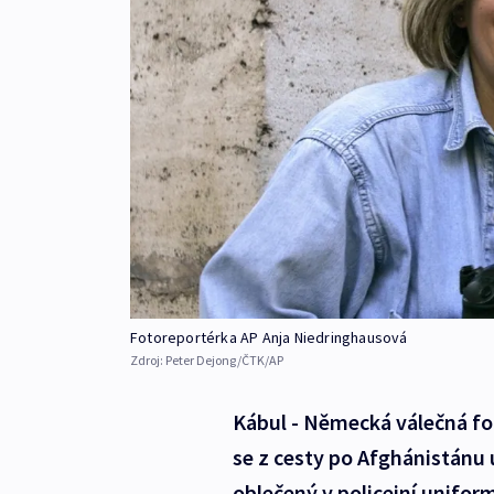
Fotoreportérka AP Anja Niedringhausová
Zdroj:
Peter Dejong/ČTK/AP
Kábul - Německá válečná fo
se z cesty po Afghánistánu 
oblečený v policejní unifor