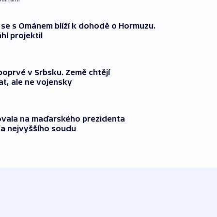
že se s Ománem blíží k dohodě o Hormuzu.
l projektil
 poprvé v Srbsku. Země chtějí
t, ale ne vojensky
ovala na maďarského prezidenta
fa nejvyššího soudu