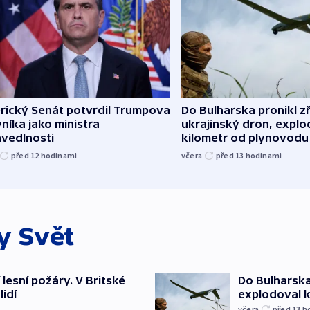
rický Senát potvrdil Trumpova
Do Bulharska pronikl z
níka jako ministra
ukrajinský dron, explo
avedlnosti
kilometr od plynovodu
před 12
hodinami
včera
před 13
hodinami
ky
Svět
 lesní požáry. V Britské
Do Bulharska
lidí
explodoval 
včera
před 13
h