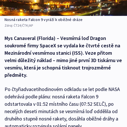
Nosná raketa Falcon 9 vyráží k oběžné dráze
Zdroj:
ČT24/ČTK/AP
Mys Canaveral (Florida) – Vesmírná loď Dragon
soukromé firmy SpaceX se vydala ke čtvrté cestě na
Mezinárodní vesmírnou stanici (ISS). Veze přitom
velmi důležitý náklad – mimo jiné první 3D tiskárnu ve
vesmíru, která je schopná tisknout trojrozměrné
předměty.
Po čtyřiadvacetihodinovém odkladu se let podle NASA
odehrává podle plánu: nosná raketa Falcon 9
odstartovala v 01:52 místního času (07:52 SELČ), po
necelých deseti minutách se vesmírná loď oddělila od
druhého stupně nosné rakety, dosáhla oběžné dráhy a
automaticky rozvinula solární panely.