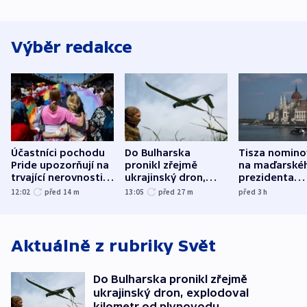
Výběr redakce
Účastníci pochodu
Do Bulharska
Tisza nomino
Pride upozorňují na
pronikl zřejmě
na maďarské
trvající nerovnosti i
ukrajinský dron,
prezidenta
společenskou
explodoval kilometr
bývalého šéf
12:02
před 14
m
13:05
před 27
m
před 3
h
atmosféru
od plynovodu
nejvyššího s
Aktuálně z rubriky
Svět
Do Bulharska pronikl zřejmě
ukrajinský dron, explodoval
kilometr od plynovodu