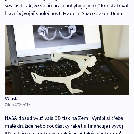
sestavit tak, že se při práci pohybuje jinak,“ konstatoval
hlavní vývojář společnosti Made in Space Jason Dunn.
3D tisk
Zdroj:
ČT24/ČTK
NASA dosud využívala 3D tisk na Zemi. Vyrábí si třeba
malé družice nebo součástky raket a financuje i vývoj
3D tiskáren na potraviny, jakýchsi jídelních automatů