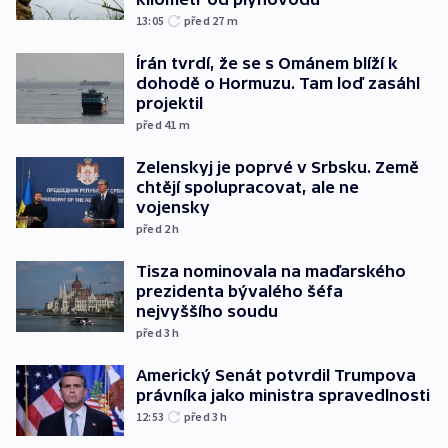
13:05
před 27
m
Írán tvrdí, že se s Ománem blíží k
dohodě o Hormuzu. Tam loď zasáhl
projektil
před 41
m
Zelenskyj je poprvé v Srbsku. Země
chtějí spolupracovat, ale ne
vojensky
před 2
h
Tisza nominovala na maďarského
prezidenta bývalého šéfa
nejvyššího soudu
před 3
h
Americký Senát potvrdil Trumpova
právníka jako ministra spravedlnosti
12:53
před 3
h