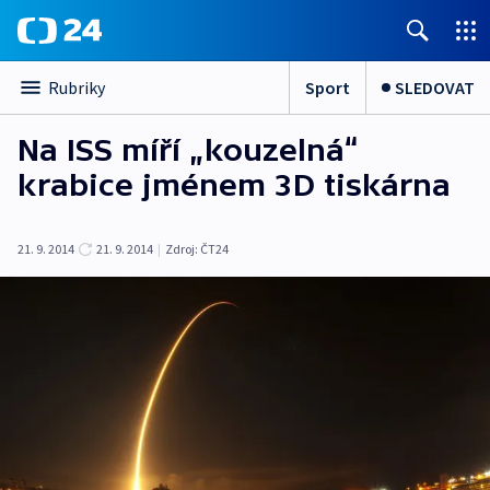
Sport
SLEDOVAT
Rubriky
Na ISS míří „kouzelná“
krabice jménem 3D tiskárna
21. 9. 2014
21. 9. 2014
|
Zdroj:
ČT24