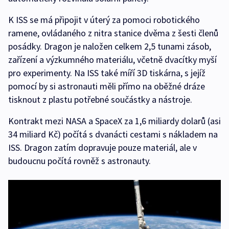
K ISS se má připojit v úterý za pomoci robotického
ramene, ovládaného z nitra stanice dvěma z šesti členů
posádky. Dragon je naložen celkem 2,5 tunami zásob,
zařízení a výzkumného materiálu, včetně dvacítky myší
pro experimenty. Na ISS také míří 3D tiskárna, s jejíž
pomocí by si astronauti měli přímo na oběžné dráze
tisknout z plastu potřebné součástky a nástroje.
Kontrakt mezi NASA a SpaceX za 1,6 miliardy dolarů (asi
34 miliard Kč) počítá s dvanácti cestami s nákladem na
ISS. Dragon zatím dopravuje pouze materiál, ale v
budoucnu počítá rovněž s astronauty.