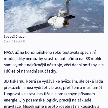
SpaceX Dragon
Zdroj:
ČT24/ISIFA
NASA už na konci loňského roku testovala speciální
model, díky němuž by si astronauti přímo na ISS mohli
sami vyrobit nejrůznější nástroje, věci denní potřeby, ale
i důležité náhradní součástky.
3D tiskárnu, která se vydává ke hvězdám, ale čeká řada
překážek – musí vydržet vibrace, přetížení a musí umět
fungovat ve stavu beztíže a s omezeným přísunem
energie. „Ty pozemské logicky pracují na základě
gravitace. Museli jsme ji proto rozebrat na kousíčky a