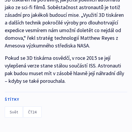
jako ze sci-fi filmů. Soběstačnost astronautů je totiž
zásadní pro jakékoli budoucí mise. „Využití 3D tiskáren
a dalších technik pokročilé výroby pro dlouhotrvající
expedice vesmírem nám umožní doletět co nejdál od
domova,“ řekl stratég technologií Matthew Reyes z
Amesova výzkumného střediska NASA.
Pokud se 3D tiskárna osvědčí, v roce 2015 se její
vylepšená verze stane stálou součástí ISS. Astronauti
pak budou muset mít v zásobě hlavně její náhradní díly
– kdyby se také porouchala.
ŠTÍTKY
Svět
ČT24