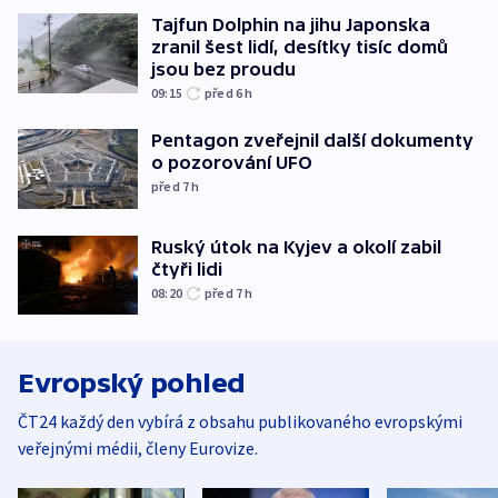
Tajfun Dolphin na jihu Japonska
zranil šest lidí, desítky tisíc domů
jsou bez proudu
09:15
před 6
h
Pentagon zveřejnil další dokumenty
o pozorování UFO
před 7
h
Ruský útok na Kyjev a okolí zabil
čtyři lidi
08:20
před 7
h
Evropský pohled
ČT24 každý den vybírá z obsahu publikovaného evropskými
veřejnými médii, členy Eurovize.