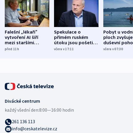
Falešní „lékaři“
Spekulace o
Pobyt u vodn
vytvoření AI šíří
přímém ruském
ploch zvyšuje
mezi staršími
útoku jsou pošetilé,
duševní poho
Poláky nebezpečné
míní estonský
ukázala
před 11
h
včera v 17:11
včera v 07:30
zdravotní rady
bezpečnostní
mezinárodní 
expert
Divácké centrum
každý všední den:
8:00—16:00 hodin
261 136 113
info@ceskatelevize.cz