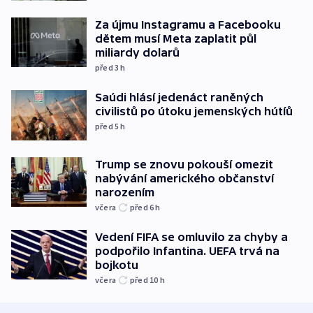
Za újmu Instagramu a Facebooku
dětem musí Meta zaplatit půl
miliardy dolarů
před 3
h
Saúdi hlásí jedenáct raněných
civilistů po útoku jemenských hútíů
před 5
h
Trump se znovu pokouší omezit
nabývání amerického občanství
narozením
včera
před 6
h
Vedení FIFA se omluvilo za chyby a
podpořilo Infantina. UEFA trvá na
bojkotu
včera
před 10
h