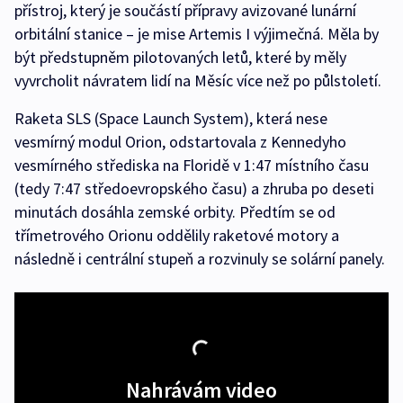
přístroj, který je součástí přípravy avizované lunární
orbitální stanice – je mise Artemis I výjimečná. Měla by
být předstupněm pilotovaných letů, které by měly
vyvrcholit návratem lidí na Měsíc více než po půlstoletí.
Raketa SLS (Space Launch System), která nese
vesmírný modul Orion, odstartovala z Kennedyho
vesmírného střediska na Floridě v 1:47 místního času
(tedy 7:47 středoevropského času) a zhruba po deseti
minutách dosáhla zemské orbity. Předtím se od
třímetrového Orionu oddělily raketové motory a
následně i centrální stupeň a rozvinuly se solární panely.
Nahrávám video