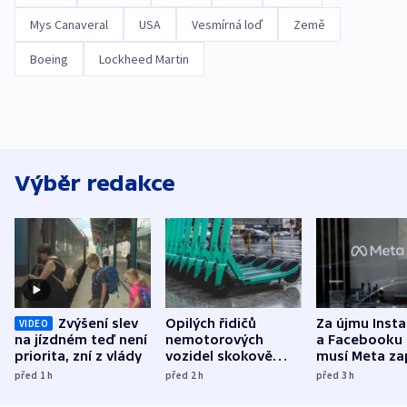
Mys Canaveral
USA
Vesmírná loď
Země
Boeing
Lockheed Martin
Výběr redakce
Zvýšení slev
Opilých řidičů
Za újmu Inst
VIDEO
na jízdném teď není
nemotorových
a Facebooku
priorita, zní z vlády
vozidel skokově
musí Meta zap
přibylo, nejvíc ve
půl miliardy 
před 1
h
před 2
h
před 3
h
středních Čechách