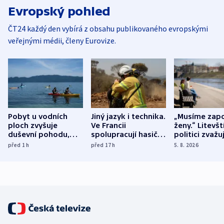
Evropský pohled
ČT24 každý den vybírá z obsahu publikovaného evropskými
veřejnými médii, členy Eurovize.
Pobyt u vodních
Jiný jazyk i technika.
„Musíme zapo
ploch zvyšuje
Ve Francii
ženy.“ Litevšt
duševní pohodu,
spolupracují hasiči z
politici zvažuj
ukázala
různých zemí
dohodu o
před 1
h
před 17
h
5. 8. 2026
mezinárodní studie
demografii