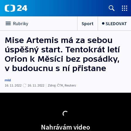
Sport
SLEDOVAT
Rubriky
Mise Artemis má za sebou
úspěšný start. Tentokrát letí
Orion k Měsíci bez posádky,
v budoucnu s ní přistane
mld
16. 11. 2022
16. 11. 2022
|
Zdroj:
ČTK
,
Reuters
Nahrávám video