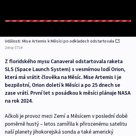
Události: Mise Artemis k Měsíci po odkladech odstartovala
Zdroj:
ČT24
Z floridského mysu Canaveral odstartovala raketa
SLS (Space Launch System) s vesmírnou lodí Orion,
která má vrátit člověka na Měsíc. Mise Artemis I je
bezpilotní, Orion doletí k Měsíci a po 25 dnech se
zase vrátí. První let s posádkou k měsíci plánuje NASA
na rok 2024.
Ačkoli je provoz mezi Zemí a Měsícem v poslední době
poměrně hustý – letos zamířila k přirozenému satelitu
naší planety jihokorejská sonda a také americký