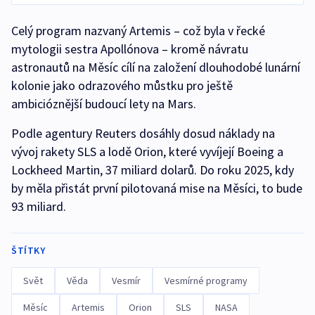
Celý program nazvaný Artemis – což byla v řecké
mytologii sestra Apollónova – kromě návratu
astronautů na Měsíc cílí na založení dlouhodobé lunární
kolonie jako odrazového můstku pro ještě
ambicióznější budoucí lety na Mars.
Podle agentury Reuters dosáhly dosud náklady na
vývoj rakety SLS a lodě Orion, které vyvíjejí Boeing a
Lockheed Martin, 37 miliard dolarů. Do roku 2025, kdy
by měla přistát první pilotovaná mise na Měsíci, to bude
93 miliard.
ŠTÍTKY
Svět
Věda
Vesmír
Vesmírné programy
Měsíc
Artemis
Orion
SLS
NASA