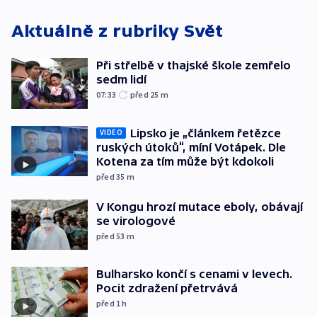
Aktuálně z rubriky
Svět
Při střelbě v thajské škole zemřelo
sedm lidí
07:33
před 25
m
Lipsko je „článkem řetězce
VIDEO
ruských útoků“, míní Votápek. Dle
Kotena za tím může být kdokoli
před 35
m
V Kongu hrozí mutace eboly, obávají
se virologové
před 53
m
Bulharsko končí s cenami v levech.
Pocit zdražení přetrvává
před 1
h