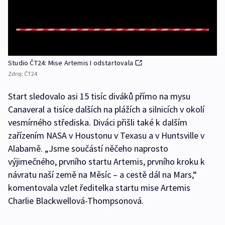
Studio ČT24: Mise Artemis I odstartovala
Zdroj:
ČT24
Start sledovalo asi 15 tisíc diváků přímo na mysu
Canaveral a tisíce dalších na plážích a silnicích v okolí
vesmírného střediska. Diváci přišli také k dalším
zařízením NASA v Houstonu v Texasu a v Huntsville v
Alabamě. „Jsme součástí něčeho naprosto
výjimečného, prvního startu Artemis, prvního kroku k
návratu naší země na Měsíc – a cestě dál na Mars,“
komentovala vzlet ředitelka startu mise Artemis
Charlie Blackwellová-Thompsonová.