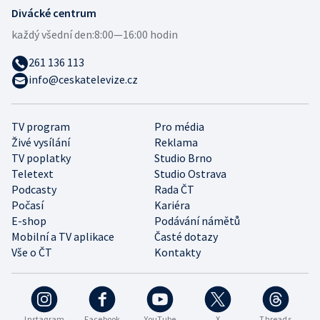
Divácké centrum
každý všední den:
8:00—16:00 hodin
261 136 113
info@ceskatelevize.cz
TV program
Pro média
Živé vysílání
Reklama
TV poplatky
Studio Brno
Teletext
Studio Ostrava
Podcasty
Rada ČT
Počasí
Kariéra
E-shop
Podávání námětů
Mobilní a TV aplikace
Časté dotazy
Vše o ČT
Kontakty
Instagram
Facebook
YouTube
X
Threads