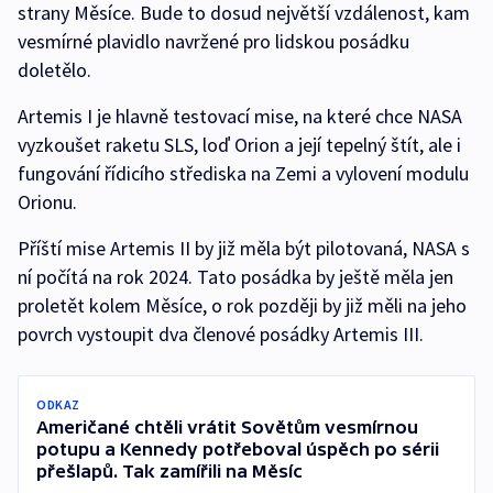
strany Měsíce. Bude to dosud největší vzdálenost, kam
vesmírné plavidlo navržené pro lidskou posádku
doletělo.
Artemis I je hlavně testovací mise, na které chce NASA
vyzkoušet raketu SLS, loď Orion a její tepelný štít, ale i
fungování řídicího střediska na Zemi a vylovení modulu
Orionu.
Příští mise Artemis II by již měla být pilotovaná, NASA s
ní počítá na rok 2024. Tato posádka by ještě měla jen
proletět kolem Měsíce, o rok později by již měli na jeho
povrch vystoupit dva členové posádky Artemis III.
ODKAZ
Američané chtěli vrátit Sovětům vesmírnou
potupu a Kennedy potřeboval úspěch po sérii
přešlapů. Tak zamířili na Měsíc