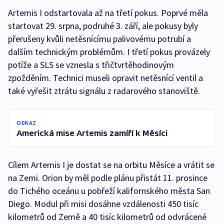
Artemis I odstartovala až na třetí pokus. Poprvé měla
startovat 29. srpna, podruhé 3. září, ale pokusy byly
přerušeny kvůli netěsnícímu palivovému potrubí a
dalším technickým problémům. I třetí pokus provázely
potíže a SLS se vznesla s třičtvrtěhodinovým
zpožděním. Technici museli opravit netěsnící ventil a
také vyřešit ztrátu signálu z radarového stanoviště.
ODKAZ
Americká mise Artemis zamíří k Měsíci
Cílem Artemis I je dostat se na orbitu Měsíce a vrátit se
na Zemi. Orion by měl podle plánu přistát 11. prosince
do Tichého oceánu u pobřeží kalifornského města San
Diego. Modul při misi dosáhne vzdálenosti 450 tisíc
kilometrů od Země a 40 tisíc kilometrů od odvrácené