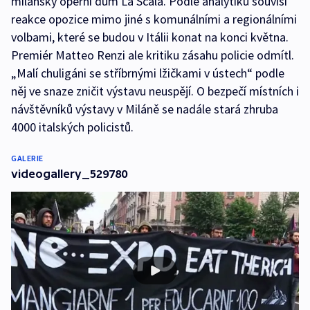
milánský operní dům La Scala. Podle analytiků souvisí
reakce opozice mimo jiné s komunálními a regionálními
volbami, které se budou v Itálii konat na konci května.
Premiér Matteo Renzi ale kritiku zásahu policie odmítl.
„Malí chuligáni se stříbrnými lžičkami v ústech“ podle
něj ve snaze zničit výstavu neuspějí. O bezpečí místních i
návštěvníků výstavy v Miláně se nadále stará zhruba
4000 italských policistů.
GALERIE
videogallery_529780