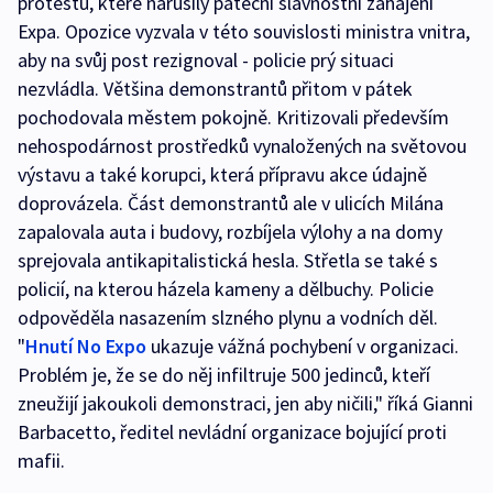
protestů, které narušily páteční slavnostní zahájení
Expa. Opozice vyzvala v této souvislosti ministra vnitra,
aby na svůj post rezignoval - policie prý situaci
nezvládla. Většina demonstrantů přitom v pátek
pochodovala městem pokojně. Kritizovali především
nehospodárnost prostředků vynaložených na světovou
výstavu a také korupci, která přípravu akce údajně
doprovázela. Část demonstrantů ale v ulicích Milána
zapalovala auta i budovy, rozbíjela výlohy a na domy
sprejovala antikapitalistická hesla. Střetla se také s
policií, na kterou házela kameny a dělbuchy. Policie
odpověděla nasazením slzného plynu a vodních děl.
"
Hnutí No Expo
ukazuje vážná pochybení v organizaci.
Problém je, že se do něj infiltruje 500 jedinců, kteří
zneužijí jakoukoli demonstraci, jen aby ničili," říká Gianni
Barbacetto, ředitel nevládní organizace bojující proti
mafii.