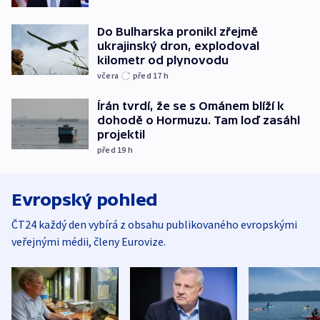
Do Bulharska pronikl zřejmě
ukrajinský dron, explodoval
kilometr od plynovodu
včera
před 17
h
Írán tvrdí, že se s Ománem blíží k
dohodě o Hormuzu. Tam loď zasáhl
projektil
před 19
h
Evropský pohled
ČT24 každý den vybírá z obsahu publikovaného evropskými
veřejnými médii, členy Eurovize.