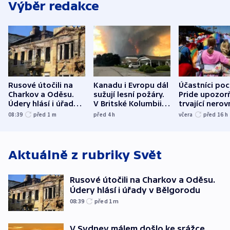
Výběr redakce
Rusové útočili na
Kanadu i Evropu dál
Účastníci po
Charkov a Oděsu.
sužují lesní požáry.
Pride upozorň
Údery hlásí i úřady v
V Britské Kolumbii
trvající nerov
Bělgorodu
evakuovali tisíce lidí
společensko
08:39
před 1
m
před 4
h
včera
před 16
h
atmosféru
Aktuálně z rubriky
Svět
Rusové útočili na Charkov a Oděsu.
Údery hlásí i úřady v Bělgorodu
08:39
před 1
m
V Sydney málem došlo ke srážce