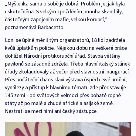
„Myšlenka sama o sobě je dobrá. Problém je, jak byla
uskutečněna. S velkým zpožděním, mnoha skandály,
částečným zapojením mafie, velkou korupcí,“
poznamenává Barbacetto.
Loni se úplně měnil tým organizátorů, 18 lidí zadržela
kvůli úplatkům policie. Nějakou dobu na veškeré práce
dohlížel Národní protikorupční úřad. Stavba většiny
pavilonů se zásadně zdržela. Třeba hlavní italský stánek
úřady zkolaudovaly až večer před slavnostní inaugurací.
Přes počáteční chaos slaví výstava úspěch. Své umění,
vynálezy a přístup k hlavnímu tématu zde představuje
145 zemí - od světových velmocí přes bohaté ropné
státy až po malé a chudé africké a asijské země.
Neztratí se mezi nimi ani český zástupce.