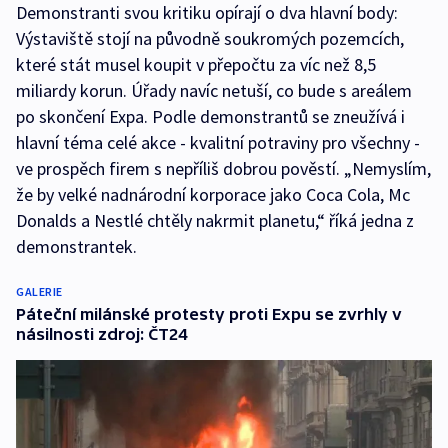
Demonstranti svou kritiku opírají o dva hlavní body:
Výstaviště stojí na původně soukromých pozemcích,
které stát musel koupit v přepočtu za víc než 8,5
miliardy korun. Úřady navíc netuší, co bude s areálem
po skončení Expa. Podle demonstrantů se zneužívá i
hlavní téma celé akce - kvalitní potraviny pro všechny -
ve prospěch firem s nepříliš dobrou pověstí. „Nemyslím,
že by velké nadnárodní korporace jako Coca Cola, Mc
Donalds a Nestlé chtěly nakrmit planetu,“ říká jedna z
demonstrantek.
GALERIE
Páteční milánské protesty proti Expu se zvrhly v
násilnosti zdroj: ČT24