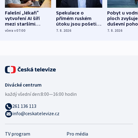
Falešní „lékaři“
Spekulace o
Pobyt u vodn
vytvoření AI šíří
přímém ruském
ploch zvyšuje
mezi staršími
útoku jsou pošetilé,
duševní poho
Poláky nebezpečné
míní estonský
ukázala
včera v 07:00
7. 8. 2026
7. 8. 2026
zdravotní rady
bezpečnostní
mezinárodní 
expert
Divácké centrum
každý všední den:
8:00—16:00 hodin
261 136 113
info@ceskatelevize.cz
TV program
Pro média