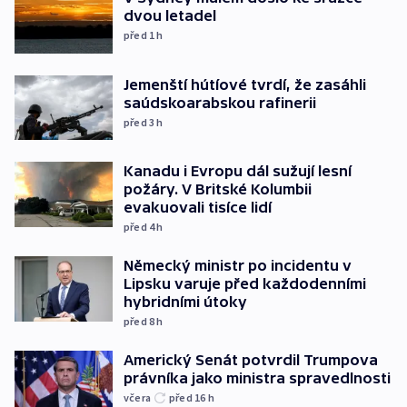
dvou letadel
před 1
h
Jemenští hútíové tvrdí, že zasáhli
saúdskoarabskou rafinerii
před 3
h
Kanadu i Evropu dál sužují lesní
požáry. V Britské Kolumbii
evakuovali tisíce lidí
před 4
h
Německý ministr po incidentu v
Lipsku varuje před každodenními
hybridními útoky
před 8
h
Americký Senát potvrdil Trumpova
právníka jako ministra spravedlnosti
včera
před 16
h