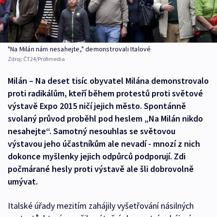
"Na Milán nám nesahejte," demonstrovali Italové
Zdroj:
ČT24/Profimedia
Milán – Na deset tisíc obyvatel Milána demonstrovalo
proti radikálům, kteří během protestů proti světové
výstavě Expo 2015 ničí jejich město. Spontánně
svolaný průvod proběhl pod heslem „Na Milán nikdo
nesahejte“. Samotný nesouhlas se světovou
výstavou jeho účastníkům ale nevadí - mnozí z nich
dokonce myšlenky jejich odpůrců podporují. Zdi
počmárané hesly proti výstavě ale šli dobrovolně
umývat.
Italské úřady mezitím zahájily vyšetřování násilných