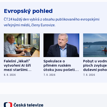
Evropský pohled
ČT24 každý den vybírá z obsahu publikovaného evropskými
veřejnými médii, členy Eurovize.
Falešní „lékaři“
Spekulace o
Pobyt u vodn
vytvoření AI šíří
přímém ruském
ploch zvyšuje
mezi staršími
útoku jsou pošetilé,
duševní poho
Poláky nebezpečné
míní estonský
ukázala
8. 8. 2026
7. 8. 2026
7. 8. 2026
zdravotní rady
bezpečnostní
mezinárodní 
expert