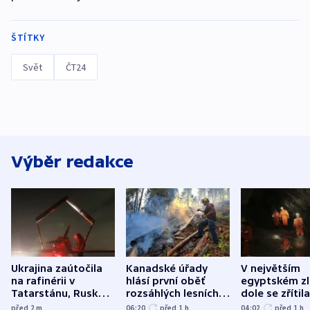
ŠTÍTKY
Svět
ČT24
Výběr redakce
Ukrajina zaútočila
Kanadské úřady
V největším
na rafinérii v
hlásí první oběť
egyptském z
Tatarstánu, Rusko
rozsáhlých lesních
dole se zřítila
bombardovalo
požárů
hornina, jede
před 2
m
06:20
před 1
h
04:02
před 1
h