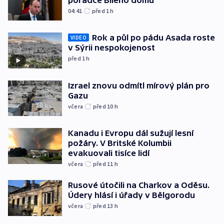
04:41
před 1
h
Rok a půl po pádu Asada roste
VIDEO
v Sýrii nespokojenost
před 1
h
Izrael znovu odmítl mírový plán pro
Gazu
včera
před 10
h
Kanadu i Evropu dál sužují lesní
požáry. V Britské Kolumbii
evakuovali tisíce lidí
včera
před 11
h
Rusové útočili na Charkov a Oděsu.
Údery hlásí i úřady v Bělgorodu
včera
před 13
h