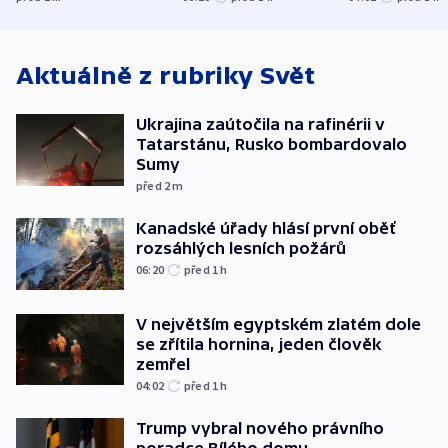
Sumy
člověk zemře
Aktuálně z rubriky
Svět
Ukrajina zaútočila na rafinérii v
Tatarstánu, Rusko bombardovalo
Sumy
před 2
m
Kanadské úřady hlásí první oběť
rozsáhlých lesních požárů
06:20
před 1
h
V největším egyptském zlatém dole
se zřítila hornina, jeden člověk
zemřel
04:02
před 1
h
Trump vybral nového právního
poradce Bílého domu