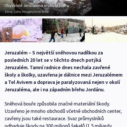
Obyvatelé Jeruzaléma si užívají sněhu
Zdroj:
Getty Images/Uriel Sinai
Jeruzalém – S největší sněhovou nadílkou za
posledních 20 let se v těchto dnech potýká
Jeruzalém. Tamní radnice dnes nechala zavřené
školy a školky, uzavřena je dálnice mezi Jeruzalémem
a Tel Avivem a doprava je paralyzovaná nejen v okolí
Jeruzaléma, ale i na západním břehu Jordánu.
Sněhová bouře způsobila značné materiální škody.
Uzavřeno je mnoho obchodů včetně obchodních center,
zavřeny jsou také restaurace. Svaz průmyslníků
odhaduje škody na 300 milionů šekelů (1,5 miliardy