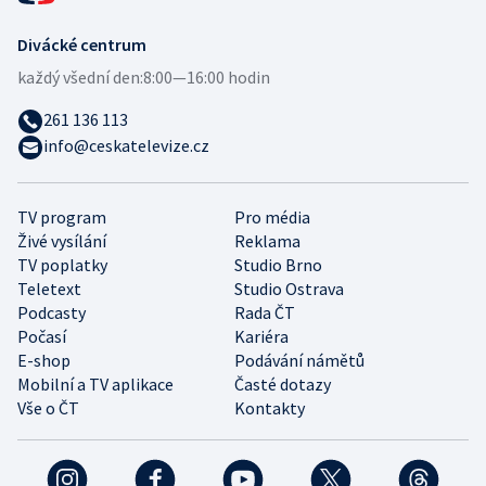
Divácké centrum
každý všední den:
8:00—16:00 hodin
261 136 113
info@ceskatelevize.cz
TV program
Pro média
Živé vysílání
Reklama
TV poplatky
Studio Brno
Teletext
Studio Ostrava
Podcasty
Rada ČT
Počasí
Kariéra
E-shop
Podávání námětů
Mobilní a TV aplikace
Časté dotazy
Vše o ČT
Kontakty