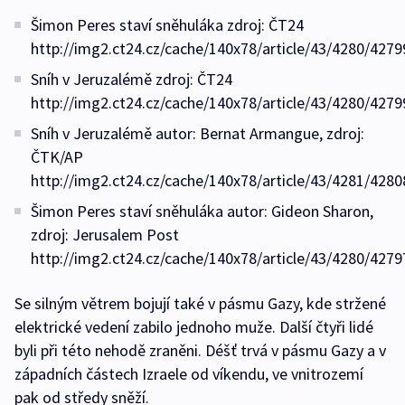
Šimon Peres staví sněhuláka zdroj: ČT24
http://img2.ct24.cz/cache/140x78/article/43/4280/4279
Sníh v Jeruzalémě zdroj: ČT24
http://img2.ct24.cz/cache/140x78/article/43/4280/4279
Sníh v Jeruzalémě autor: Bernat Armangue, zdroj:
ČTK/AP
http://img2.ct24.cz/cache/140x78/article/43/4281/4280
Šimon Peres staví sněhuláka autor: Gideon Sharon,
zdroj: Jerusalem Post
http://img2.ct24.cz/cache/140x78/article/43/4280/4279
Se silným větrem bojují také v pásmu Gazy, kde stržené
elektrické vedení zabilo jednoho muže. Další čtyři lidé
byli při této nehodě zraněni. Déšť trvá v pásmu Gazy a v
západních částech Izraele od víkendu, ve vnitrozemí
pak od středy sněží.