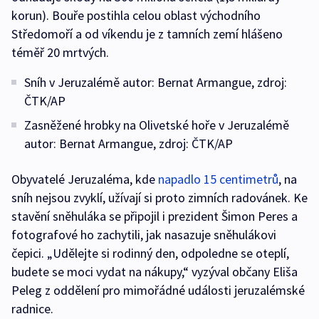
korun). Bouře postihla celou oblast východního
Středomoří a od víkendu je z tamních zemí hlášeno
téměř 20 mrtvých.
Sníh v Jeruzalémě autor: Bernat Armangue, zdroj:
ČTK/AP
Zasněžené hrobky na Olivetské hoře v Jeruzalémě
autor: Bernat Armangue, zdroj: ČTK/AP
Obyvatelé Jeruzaléma, kde
napadlo 15 centimetrů
, na
sníh nejsou zvyklí, užívají si proto zimních radovánek. Ke
stavění sněhuláka se připojil i prezident Šimon Peres a
fotografové ho zachytili, jak nasazuje sněhulákovi
čepici. „Udělejte si rodinný den, odpoledne se oteplí,
budete se moci vydat na nákupy,“ vyzýval občany Eliša
Peleg z oddělení pro mimořádné události jeruzalémské
radnice.