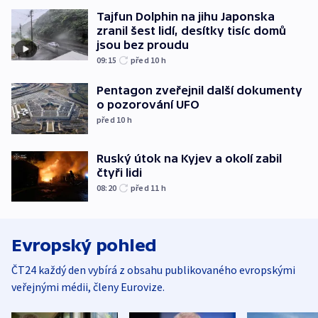
Tajfun Dolphin na jihu Japonska
zranil šest lidí, desítky tisíc domů
jsou bez proudu
09:15
před 10
h
Pentagon zveřejnil další dokumenty
o pozorování UFO
před 10
h
Ruský útok na Kyjev a okolí zabil
čtyři lidi
08:20
před 11
h
Evropský pohled
ČT24 každý den vybírá z obsahu publikovaného evropskými
veřejnými médii, členy Eurovize.