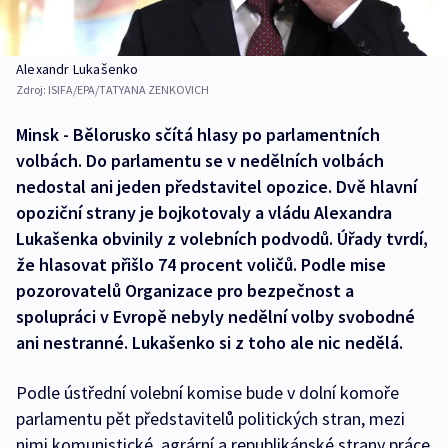
Alexandr Lukašenko
Zdroj:
ISIFA/EPA/TATYANA ZENKOVICH
Minsk - Bělorusko sčítá hlasy po parlamentních
volbách. Do parlamentu se v nedělních volbách
nedostal ani jeden představitel opozice. Dvě hlavní
opoziční strany je bojkotovaly a vládu Alexandra
Lukašenka obvinily z volebních podvodů. Úřady tvrdí,
že hlasovat přišlo 74 procent voličů. Podle mise
pozorovatelů Organizace pro bezpečnost a
spolupráci v Evropě nebyly nedělní volby svobodné
ani nestranné. Lukašenko si z toho ale nic nedělá.
Podle ústřední volební komise bude v dolní komoře
parlamentu pět představitelů politických stran, mezi
nimi komunistické, agrární a republikánské strany práce