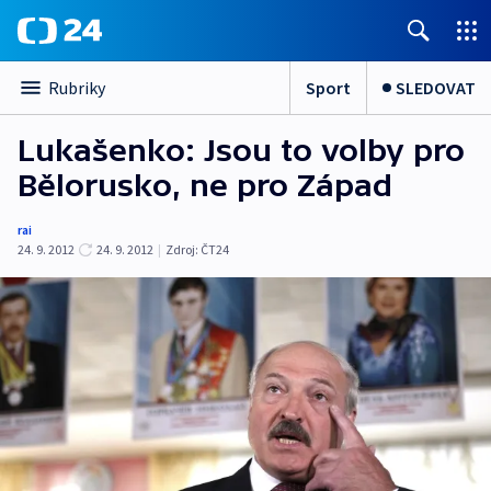
Sport
SLEDOVAT
Rubriky
Lukašenko: Jsou to volby pro
Bělorusko, ne pro Západ
rai
24. 9. 2012
24. 9. 2012
|
Zdroj:
ČT24