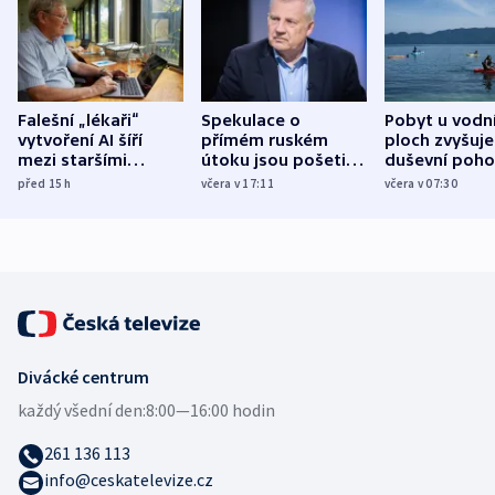
Falešní „lékaři“
Spekulace o
Pobyt u vodn
vytvoření AI šíří
přímém ruském
ploch zvyšuje
mezi staršími
útoku jsou pošetilé,
duševní poho
Poláky nebezpečné
míní estonský
ukázala
před 15
h
včera v 17:11
včera v 07:30
zdravotní rady
bezpečnostní
mezinárodní 
expert
Divácké centrum
každý všední den:
8:00—16:00 hodin
261 136 113
info@ceskatelevize.cz