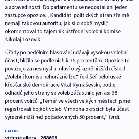
a spravedlnosti. Do parlamentu se nedostal ani jeden
zástupce opozice. „Kandidáti politických stran zřejmě
nemají takovou autoritu, jak si o sobě myslí,“
okomentoval to tajemník ústřední volební komise
Nikolaj Lozovik.
Úřady po nedělním hlasování udávají vysokou volební
účast, blížila se podle nich k 75 procentům. Opozice to
považuje za nesmysl a mluví o výrazně nižších číslech.
„Volební komise nehorázně lže,“ řekl šéf běloruské
křesťanské demokracie Vital Rymaševski, podle
odhadů jeho strany se voleb zúčastnilo jen asi 38
procent voličů. „Téměř ve všech velkých městech jsme
registrovali bojkot voleb. V mnoha okrscích byla účast
výrazně nižší než požadovaných 50 procent,“ tvrdí.
GALERIE
videogallery_268698