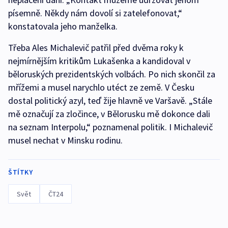
písemně. Někdy nám dovolí si zatelefonovat,“
konstatovala jeho manželka.
Třeba Ales Michalevič patřil před dvěma roky k
nejmírnějším kritikům Lukašenka a kandidoval v
běloruských prezidentských volbách. Po nich skončil za
mřížemi a musel narychlo utéct ze země. V Česku
dostal politický azyl, teď žije hlavně ve Varšavě. „Stále
mě označují za zločince, v Bělorusku mě dokonce dali
na seznam Interpolu,“ poznamenal politik. I Michalevič
musel nechat v Minsku rodinu.
ŠTÍTKY
Svět
ČT24