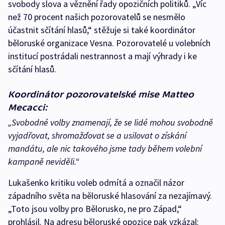
svobody slova a věznění řady opozičních politiků. „Víc
než 70 procent našich pozorovatelů se nesmělo
účastnit sčítání hlasů,“ stěžuje si také koordinátor
běloruské organizace Vesna. Pozorovatelé u volebních
institucí postrádali nestrannost a mají výhrady i ke
sčítání hlasů.
Koordinátor pozorovatelské mise Matteo
Mecacci:
„Svobodné volby znamenají, že se lidé mohou svobodně
vyjadřovat, shromažďovat se a usilovat o získání
mandátu, ale nic takového jsme tady během volební
kampaně neviděli.“
Lukašenko kritiku voleb odmítá a označil názor
západního světa na běloruské hlasování za nezajímavý.
„Toto jsou volby pro Bělorusko, ne pro Západ,“
prohlásil. Na adresu běloruské opozice pak vzkázal: