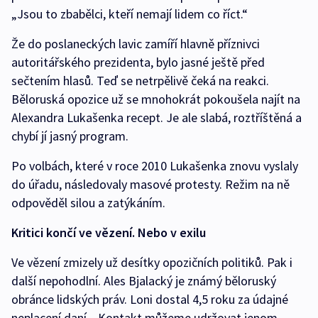
„Jsou to zbabělci, kteří nemají lidem co říct.“
Že do poslaneckých lavic zamíří hlavně příznivci
autoritářského prezidenta, bylo jasné ještě před
sečtením hlasů. Teď se netrpělivě čeká na reakci.
Běloruská opozice už se mnohokrát pokoušela najít na
Alexandra Lukašenka recept. Je ale slabá, roztříštěná a
chybí jí jasný program.
Po volbách, které v roce 2010 Lukašenka znovu vyslaly
do úřadu, následovaly masové protesty. Režim na ně
odpověděl silou a zatýkáním.
Kritici končí ve vězení. Nebo v exilu
Ve vězení zmizely už desítky opozičních politiků. Pak i
další nepohodlní. Ales Bjalacký je známý běloruský
obránce lidských práv. Loni dostal 4,5 roku za údajné
neplacení daní. „Kontakt můžeme udržovat jenom