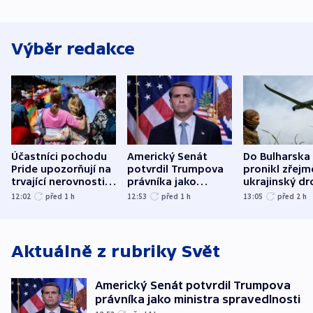
Výběr redakce
Účastníci pochodu
Americký Senát
Do Bulharska
Pride upozorňují na
potvrdil Trumpova
pronikl zřejm
trvající nerovnosti i
právníka jako
ukrajinský dr
společenskou
ministra
explodoval k
12:02
před 1
h
12:53
před 1
h
13:05
před 2
h
atmosféru
spravedlnosti
od plynovod
Aktuálně z rubriky
Svět
Americký Senát potvrdil Trumpova
právníka jako ministra spravedlnosti