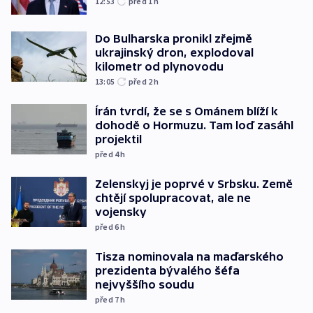
12:53
před 1
h
Do Bulharska pronikl zřejmě
ukrajinský dron, explodoval
kilometr od plynovodu
13:05
před 2
h
Írán tvrdí, že se s Ománem blíží k
dohodě o Hormuzu. Tam loď zasáhl
projektil
před 4
h
Zelenskyj je poprvé v Srbsku. Země
chtějí spolupracovat, ale ne
vojensky
před 6
h
Tisza nominovala na maďarského
prezidenta bývalého šéfa
nejvyššího soudu
před 7
h