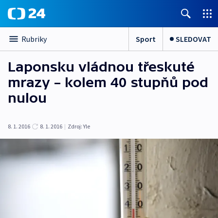
Sport
SLEDOVAT
Rubriky
Laponsku vládnou třeskuté
mrazy – kolem 40 stupňů pod
nulou
8. 1. 2016
8. 1. 2016
|
Zdroj:
Yle