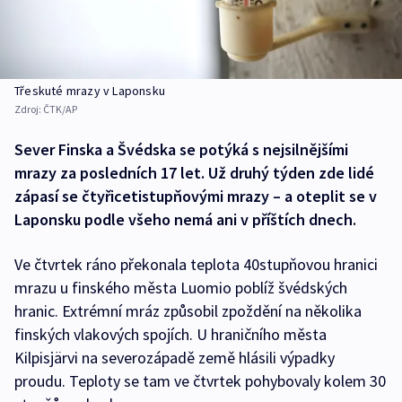
Třeskuté mrazy v Laponsku
Zdroj:
ČTK/AP
Sever Finska a Švédska se potýká s nejsilnějšími
mrazy za posledních 17 let. Už druhý týden zde lidé
zápasí se čtyřicetistupňovými mrazy – a oteplit se v
Laponsku podle všeho nemá ani v příštích dnech.
Ve čtvrtek ráno překonala teplota 40stupňovou hranici
mrazu u finského města Luomio poblíž švédských
hranic. Extrémní mráz způsobil zpoždění na několika
finských vlakových spojích. U hraničního města
Kilpisjärvi na severozápadě země hlásili výpadky
proudu. Teploty se tam ve čtvrtek pohybovaly kolem 30