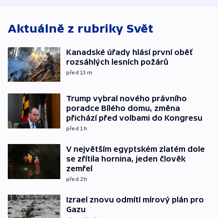
Aktuálně z rubriky
Svět
Kanadské úřady hlásí první oběť
rozsáhlých lesních požárů
před 13
m
Trump vybral nového právního
poradce Bílého domu, změna
přichází před volbami do Kongresu
před 1
h
V největším egyptském zlatém dole
se zřítila hornina, jeden člověk
zemřel
před 2
h
Izrael znovu odmítl mírový plán pro
Gazu