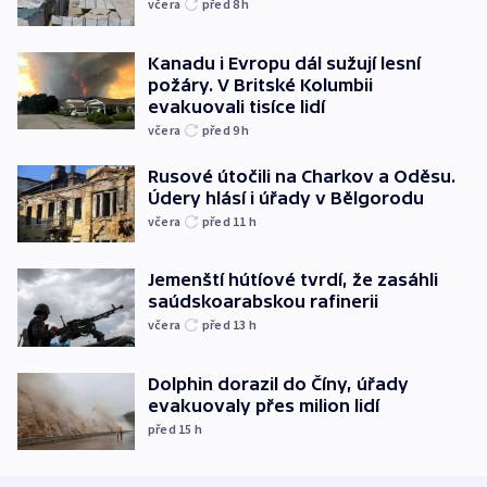
včera
před 8
h
Kanadu i Evropu dál sužují lesní
požáry. V Britské Kolumbii
evakuovali tisíce lidí
včera
před 9
h
Rusové útočili na Charkov a Oděsu.
Údery hlásí i úřady v Bělgorodu
včera
před 11
h
Jemenští hútíové tvrdí, že zasáhli
saúdskoarabskou rafinerii
včera
před 13
h
Dolphin dorazil do Číny, úřady
evakuovaly přes milion lidí
před 15
h