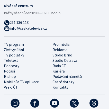
Divácké centrum
každý všední den:
8:00—16:00 hodin
261 136 113
info@ceskatelevize.cz
TV program
Pro média
Živé vysílání
Reklama
TV poplatky
Studio Brno
Teletext
Studio Ostrava
Podcasty
Rada ČT
Počasí
Kariéra
E-shop
Podávání námětů
Mobilní a TV aplikace
Časté dotazy
Vše o ČT
Kontakty