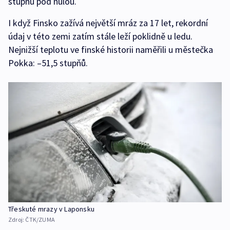
stupňů pod nulou.
I když Finsko zažívá největší mráz za 17 let, rekordní
údaj v této zemi zatím stále leží poklidně u ledu.
Nejnižší teplotu ve finské historii naměřili u městečka
Pokka: –51,5 stupňů.
Třeskuté mrazy v Laponsku
Zdroj:
ČTK/ZUMA