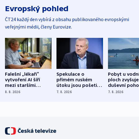
Evropský pohled
ČT24 každý den vybírá z obsahu publikovaného evropskými
veřejnými médii, členy Eurovize.
Falešní „lékaři“
Spekulace o
Pobyt u vodn
vytvoření AI šíří
přímém ruském
ploch zvyšuje
mezi staršími
útoku jsou pošetilé,
duševní poho
Poláky nebezpečné
míní estonský
ukázala
8. 8. 2026
7. 8. 2026
7. 8. 2026
zdravotní rady
bezpečnostní
mezinárodní 
expert