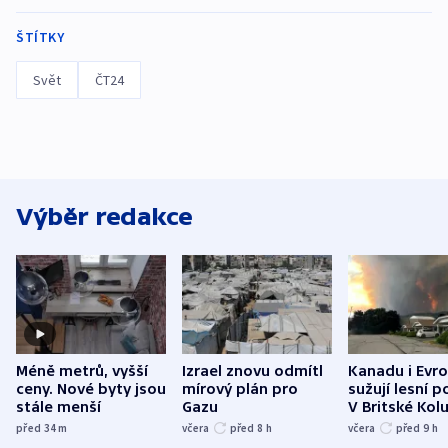
ŠTÍTKY
Svět
ČT24
Výběr redakce
Méně metrů, vyšší
Izrael znovu odmítl
Kanadu i Evro
ceny. Nové byty jsou
mírový plán pro
sužují lesní p
stále menší
Gazu
V Britské Kol
evakuovali tis
před 34
m
včera
před 8
h
včera
před 9
h