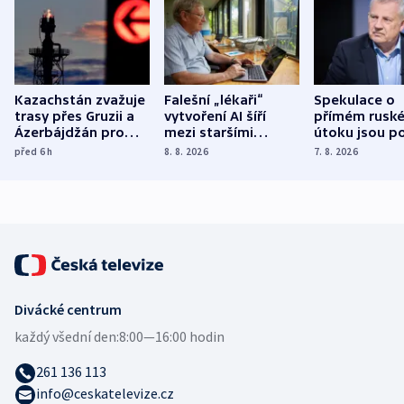
Kazachstán zvažuje
Falešní „lékaři“
Spekulace o
trasy přes Gruzii a
vytvoření AI šíří
přímém rusk
Ázerbájdžán pro
mezi staršími
útoku jsou po
vývoz ropy do
Poláky nebezpečné
míní estonsk
před 6
h
8. 8. 2026
7. 8. 2026
Evropy
zdravotní rady
bezpečnostn
expert
Divácké centrum
každý všední den:
8:00—16:00 hodin
261 136 113
info@ceskatelevize.cz