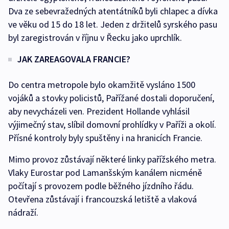
Dva ze sebevražedných atentátníků byli chlapec a dívka
ve věku od 15 do 18 let. Jeden z držitelů syrského pasu
byl zaregistrován v říjnu v Řecku jako uprchlík.
JAK ZAREAGOVALA FRANCIE?
Do centra metropole bylo okamžitě vysláno 1500
vojáků a stovky policistů, Pařížané dostali doporučení,
aby nevycházeli ven. Prezident Hollande vyhlásil
výjimečný stav, slíbil domovní prohlídky v Paříži a okolí.
Přísné kontroly byly spuštěny i na hranicích Francie.
Mimo provoz zůstávají některé linky pařížského metra.
Vlaky Eurostar pod Lamanšským kanálem nicméně
počítají s provozem podle běžného jízdního řádu.
Otevřena zůstávají i francouzská letiště a vlaková
nádraží.