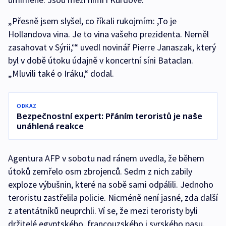
„Přesně jsem slyšel, co říkali rukojmím: ,To je
Hollandova vina. Je to vina vašeho prezidenta. Neměl
zasahovat v Sýrii,‘“ uvedl novinář Pierre Janaszak, který
byl v době útoku údajně v koncertní síni Bataclan.
„Mluvili také o Iráku,“ dodal.
ODKAZ
Bezpečnostní expert: Přáním teroristů je naše
unáhlená reakce
Agentura AFP v sobotu nad ránem uvedla, že během
útoků zemřelo osm zbrojenců. Sedm z nich zabily
exploze výbušnin, které na sobě sami odpálili. Jednoho
teroristu zastřelila policie. Nicméně není jasné, zda další
z atentátníků neuprchli. Ví se, že mezi teroristy byli
držitelé egyptského, francouzského i syrského pasu.