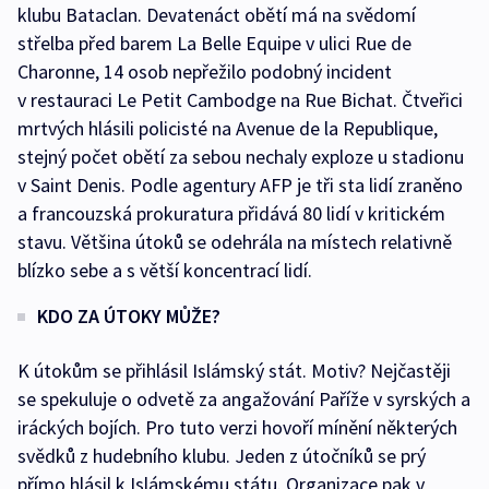
klubu Bataclan. Devatenáct obětí má na svědomí
střelba před barem La Belle Equipe v ulici Rue de
Charonne, 14 osob nepřežilo podobný incident
v restauraci Le Petit Cambodge na Rue Bichat. Čtveřici
mrtvých hlásili policisté na Avenue de la Republique,
stejný počet obětí za sebou nechaly exploze u stadionu
v Saint Denis. Podle agentury AFP je tři sta lidí zraněno
a francouzská prokuratura přidává 80 lidí v kritickém
stavu. Většina útoků se odehrála na místech relativně
blízko sebe a s větší koncentrací lidí.
KDO ZA ÚTOKY MŮŽE?
K útokům se přihlásil Islámský stát. Motiv? Nejčastěji
se spekuluje o odvetě za angažování Paříže v syrských a
iráckých bojích. Pro tuto verzi hovoří mínění některých
svědků z hudebního klubu. Jeden z útočníků se prý
přímo hlásil k Islámskému státu. Organizace pak v