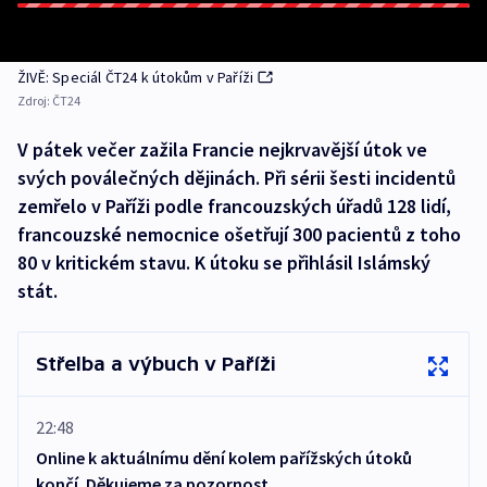
ŽIVĚ: Speciál ČT24 k útokům v Paříži
Zdroj:
ČT24
V pátek večer zažila Francie nejkrvavější útok ve
svých poválečných dějinách. Při sérii šesti incidentů
zemřelo v Paříži podle francouzských úřadů 128 lidí,
francouzské nemocnice ošetřují 300 pacientů z toho
80 v kritickém stavu. K útoku se přihlásil Islámský
stát.
Střelba a výbuch v Paříži
22:48
Online k aktuálnímu dění kolem pařížských útoků
končí. Děkujeme za pozornost.