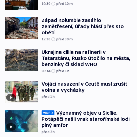
19:30
před 10
m
Západ Kolumbie zasáhlo
zemětřesení, úřady hlásí přes sto
obětí
15:30
před 30
m
Ukrajina cílila na rafinerii v
Tatarstánu, Rusko útočilo na města,
benzinky či sklad WHO
08:44
před 1
h
Vojáci nasazení v Ceutě musí zrušit
volna a vycházky
před 1
h
Významný objev u Sicílie.
VIDEO
Potápěči našli vrak starořímské lodi
plný amfor
před 2
h