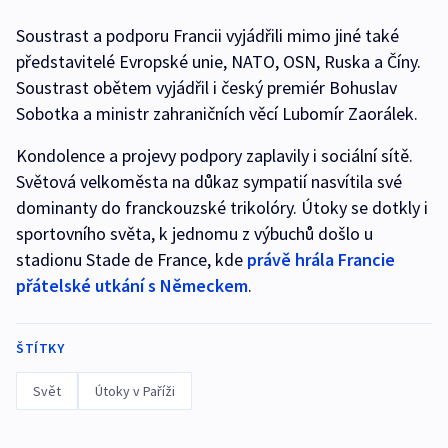
Soustrast a podporu Francii vyjádřili mimo jiné také
představitelé Evropské unie, NATO, OSN, Ruska a Číny.
Soustrast obětem vyjádřil i český premiér Bohuslav
Sobotka a ministr zahraničních věcí Lubomír Zaorálek.
Kondolence a projevy podpory zaplavily i sociální sítě.
Světová velkoměsta na důkaz sympatií nasvítila své
dominanty do franckouzské trikolóry. Útoky se dotkly i
sportovního světa, k jednomu z výbuchů došlo u
stadionu Stade de France, kde
právě hrála Francie
přátelské utkání s Německem
.
ŠTÍTKY
Svět
Útoky v Paříži