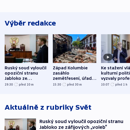
Výběr redakce
Ruský soud vyloučil
Západ Kolumbie
Ke stažení vl
opoziční stranu
zasáhlo
kulturní polit
Jabloko ze
zemětřesení, úřady
vyzvaly profe
zářijových „voleb“
hlásí přes sto obětí
organizace, s
19:30
před 10
m
15:30
před 30
m
10:07
před 1
h
odbory
Aktuálně z rubriky
Svět
Ruský soud vyloučil opoziční stranu
Jabloko ze zářijových „voleb“