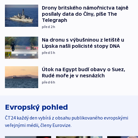
Drony britského námořnictva tajně
posílaly data do Číny, píše The
Telegraph
před 2
h
Na dronu s výbušninou z letiště u
Lipska našli policisté stopy DNA
před 5
h
Útok na Egypt budí obavy o Suez,
Rudé moře je v nesnázích
před 6
h
Evropský pohled
ČT24 každý den vybírá z obsahu publikovaného evropskými
veřejnými médii, členy Eurovize.