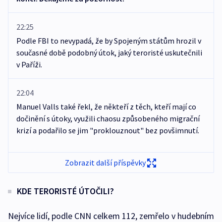
22:25
Podle FBI to nevypadá, že by Spojeným státům hrozil v
současné době podobný útok, jaký teroristé uskutečnili
v Paříži.
22:04
Manuel Valls také řekl, že někteří z těch, kteří mají co
dočinění s útoky, využili chaosu způsobeného migrační
krizí a podařilo se jim "proklouznout" bez povšimnutí.
Zobrazit další příspěvky
KDE TERORISTÉ ÚTOČILI?
Nejvíce lidí, podle CNN celkem 112, zemřelo v hudebním