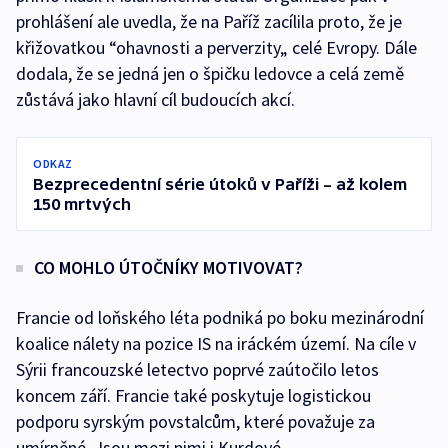
prohlášení ale uvedla, že na Paříž zacílila proto, že je
křižovatkou “ohavnosti a perverzity„ celé Evropy. Dále
dodala, že se jedná jen o špičku ledovce a celá země
zůstává jako hlavní cíl budoucích akcí.
ODKAZ
Bezprecedentní série útoků v Paříži – až kolem
150 mrtvých
CO MOHLO ÚTOČNÍKY MOTIVOVAT?
Francie od loňského léta podniká po boku mezinárodní
koalice nálety na pozice IS na iráckém území. Na cíle v
Sýrii francouzské letectvo poprvé zaútočilo letos
koncem září. Francie také poskytuje logistickou
podporu syrským povstalcům, které považuje za
umírněné. Jsou mezi nimi i Kurdové.