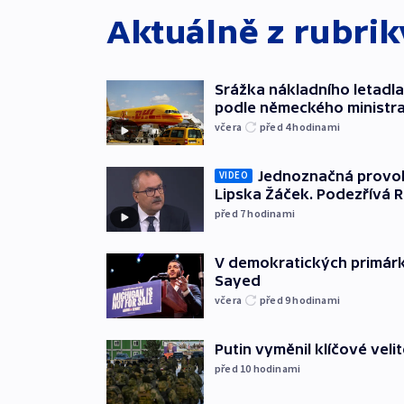
Aktuálně z rubri
Srážka nákladního letadla
podle německého ministra
včera
před 4
hodinami
Jednoznačná provok
VIDEO
Lipska Žáček. Podezřívá 
před 7
hodinami
V demokratických primárká
Sayed
včera
před 9
hodinami
Putin vyměnil klíčové velit
před 10
hodinami