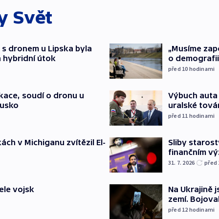
ky
Svět
 s dronem u Lipska byla
„Musíme zapoj
 hybridní útok
o demografii
před 10
hodinami
ace, soudí o dronu u
Výbuch auta 
Rusko
uralské tová
před 11
hodinami
ch v Michiganu zvítězil El-
Sliby staros
finančním v
31. 7. 2026
před
ele vojsk
Na Ukrajině 
zemí. Bojova
před 12
hodinami