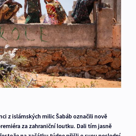
ci z islámských milic Šabáb označili nově
miéra za zahraniční loutku. Dali tím jasně
řestože na začátku týdne přišli o svou poslední