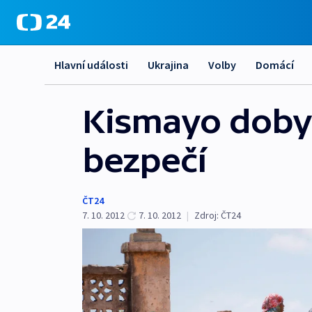
Hlavní události
Ukrajina
Volby
Domácí
Kismayo dobyto
bezpečí
ČT24
7. 10. 2012
7. 10. 2012
|
Zdroj:
ČT24