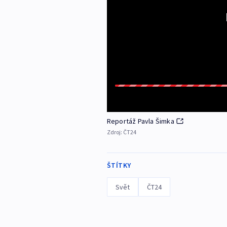
Reportáž Pavla Šimka
Zdroj:
ČT24
ŠTÍTKY
Svět
ČT24