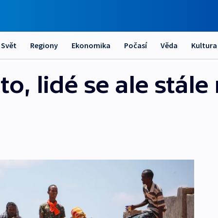
Svět
Regiony
Ekonomika
Počasí
Věda
Kultura
, lidé se ale stále 