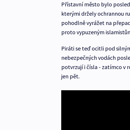
Přístavní město bylo posled
kterými držely ochrannou ru
pohodlně vyrážet na přepady 
proto vypuzeným islamistů
Piráti se teď ocitli pod sil
nebezpečných vodách posledn
potvrzují i čísla - zatímco v r
jen pět.