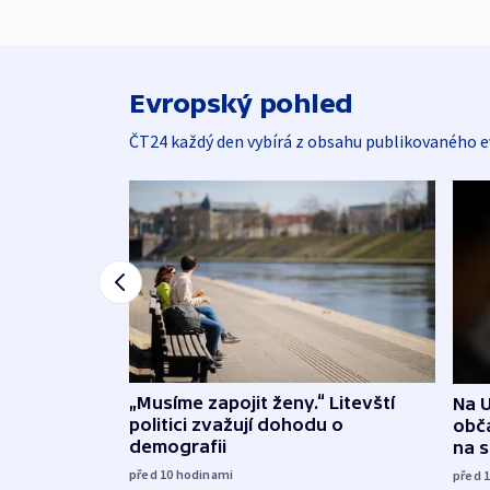
Evropský pohled
ČT24 každý den vybírá z obsahu publikovaného e
„Musíme zapojit ženy.“ Litevští
Na U
politici zvažují dohodu o
obča
demografii
na 
před 10
hodinami
před 