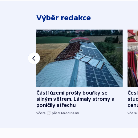
Výběr redakce
Částí území prošly bouřky se
Čes
silným větrem. Lámaly stromy a
stu
poničily střechu
cenu
včera
před 4
hodinami
včera