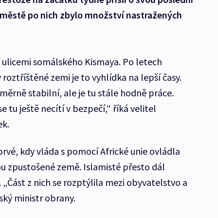
e městě po nich zbylo množství nastražených
í ulicemi somálského Kismaya. Po letech
roztříštěné zemi je to vyhlídka na lepší časy.
měrně stabilní, ale je tu stále hodně práce.
tu ještě necítí v bezpečí,“ říká velitel
ek.
rvé, kdy vláda s pomocí Africké unie ovládla
u zpustošené země. Islamisté přesto dál
 „Část z nich se rozptýlila mezi obyvatelstvo a
lský ministr obrany.