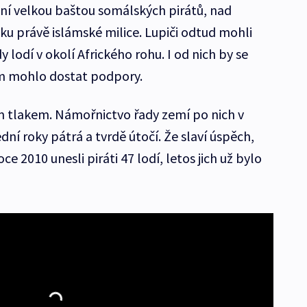
ní velkou baštou somálských pirátů, nad
ku právě islámské milice. Lupiči odtud mohli
lodí v okolí Afrického rohu. I od nich by se
m mohlo dostat podpory.
ným tlakem. Námořnictvo řady zemí po nich v
í roky pátrá a tvrdě útočí. Že slaví úspěch,
oce 2010 unesli piráti 47 lodí, letos jich už bylo