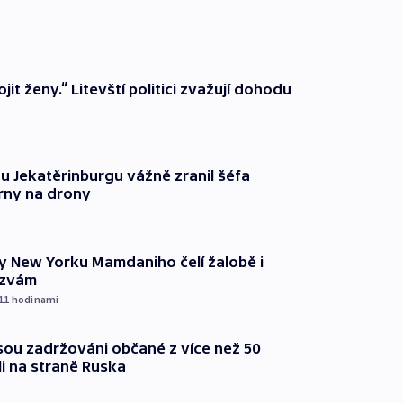
it ženy.“ Litevští politici zvažují dohodu
u Jekatěrinburgu vážně zranil šéfa
rny na drony
ty New Yorku Mamdaniho čelí žalobě i
ýzvám
 11
hodinami
jsou zadržováni občané z více než 50
li na straně Ruska