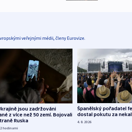
vropskými veřejnými médii, členy Eurovize.
Španělský pořadatel fe
krajině jsou zadržováni
dostal pokutu za nekal
né z více než 50 zemí. Bojovali
straně Ruska
4. 8. 2026
12
hodinami