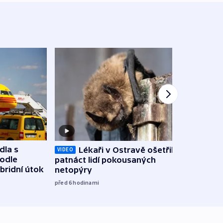
dla s
Lékaři v Ostravě ošetřili už
Koali
VIDEO
podle
patnáct lidí pokousaných
novel
bridní útok
netopýry
zájm
před 6
hodinami
před 6