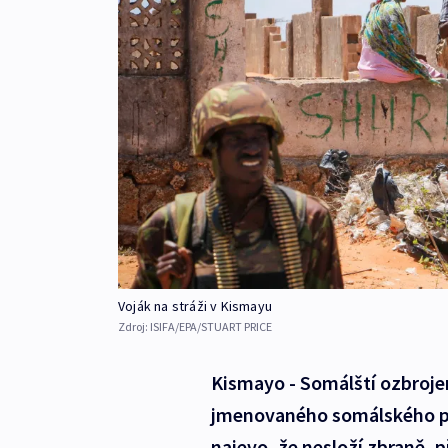
Voják na stráži v Kismayu
Zdroj:
ISIFA/EPA/STUART PRICE
Kismayo - Somálští ozbrojen
jmenovaného somálského pre
najevo, že nesloží zbraně, p