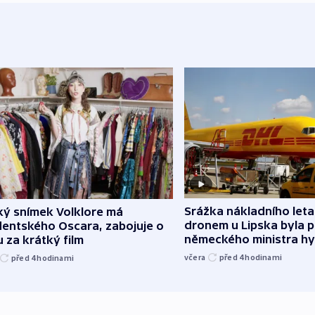
Srážka nákladního leta
ký snímek Volklore má
dronem u Lipska byla 
dentského Oscara, zabojuje o
německého ministra hy
 za krátký film
včera
před 4
hodinami
před 4
hodinami