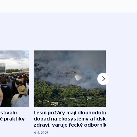
stivalu
Lesní požáry mají dlouhodobý
Ukraj
é praktiky
dopad na ekosystémy a lidské
Franc
zdraví, varuje řecký odborník
požá
4. 8. 2026
3. 8. 20