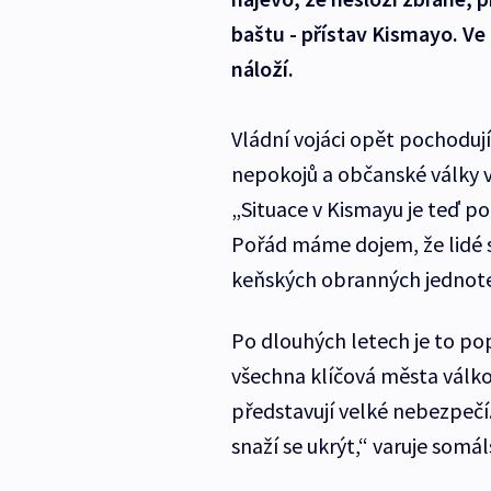
baštu - přístav Kismayo. V
náloží.
Vládní vojáci opět pochoduj
nepokojů a občanské války v 
„Situace v Kismayu je teď po
Pořád máme dojem, že lidé se 
keňských obranných jednot
Po dlouhých letech je to pop
všechna klíčová města válko
představují velké nebezpečí.
snaží se ukrýt,“ varuje somá