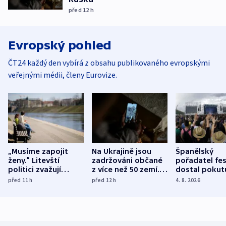
před 12
h
Evropský pohled
ČT24 každý den vybírá z obsahu publikovaného evropskými
veřejnými médii, členy Eurovize.
„Musíme zapojit
Na Ukrajině jsou
Španělský
ženy.“ Litevští
zadržováni občané
pořadatel fes
politici zvažují
z více než 50 zemí.
dostal pokut
dohodu o
Bojovali na straně
nekalé prakti
před 11
h
před 12
h
4. 8. 2026
demografii
Ruska