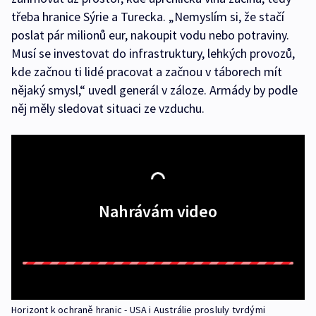
třeba hranice Sýrie a Turecka. „Nemyslím si, že stačí
poslat pár milionů eur, nakoupit vodu nebo potraviny.
Musí se investovat do infrastruktury, lehkých provozů,
kde začnou ti lidé pracovat a začnou v táborech mít
nějaký smysl,“ uvedl generál v záloze. Armády by podle
něj měly sledovat situaci ze vzduchu.
Nahrávám video
Horizont k ochraně hranic - USA i Austrálie prosluly tvrdými