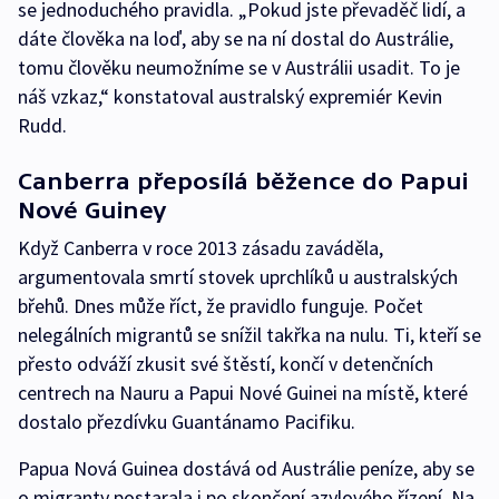
se jednoduchého pravidla. „Pokud jste převaděč lidí, a
dáte člověka na loď, aby se na ní dostal do Austrálie,
tomu člověku neumožníme se v Austrálii usadit. To je
náš vzkaz,“ konstatoval australský expremiér Kevin
Rudd.
Canberra přeposílá běžence do Papui
Nové Guiney
Když Canberra v roce 2013 zásadu zaváděla,
argumentovala smrtí stovek uprchlíků u australských
břehů. Dnes může říct, že pravidlo funguje. Počet
nelegálních migrantů se snížil takřka na nulu. Ti, kteří se
přesto odváží zkusit své štěstí, končí v detenčních
centrech na Nauru a Papui Nové Guinei na místě, které
dostalo přezdívku Guantánamo Pacifiku.
Papua Nová Guinea dostává od Austrálie peníze, aby se
o migranty postarala i po skončení azylového řízení. Na