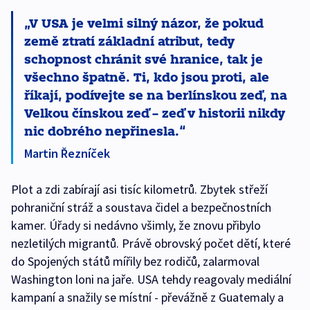
V USA je velmi silný názor, že pokud
země ztratí základní atribut, tedy
schopnost chránit své hranice, tak je
všechno špatně. Ti, kdo jsou proti, ale
říkají‚ podívejte se na berlínskou zeď, na
Velkou čínskou zeď – zeď v historii nikdy
nic dobrého nepřinesla.
Martin Řezníček
Plot a zdi zabírají asi tisíc kilometrů. Zbytek střeží
pohraniční stráž a soustava čidel a bezpečnostních
kamer. Úřady si nedávno všimly, že znovu přibylo
nezletilých migrantů. Právě obrovský počet dětí, které
do Spojených států mířily bez rodičů, zalarmoval
Washington loni na jaře. USA tehdy reagovaly mediální
kampaní a snažily se místní - převážně z Guatemaly a