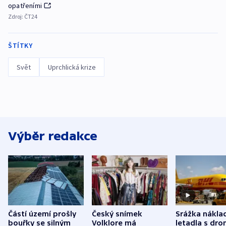
opatřeními
Zdroj:
ČT24
ŠTÍTKY
Svět
Uprchlická krize
Výběr redakce
Částí území prošly
Český snímek
Srážka nákla
bouřky se silným
Volklore má
letadla s dr