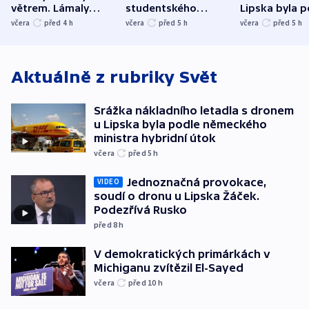
větrem. Lámaly
studentského
Lipska byla p
stromy a poničily
Oscara, zabojuje o
německého mi
včera
před 4
h
včera
před 5
h
včera
před 5
h
střechu
cenu za krátký film
hybridní útok
Aktuálně z rubriky
Svět
Srážka nákladního letadla s dronem
u Lipska byla podle německého
ministra hybridní útok
včera
před 5
h
Jednoznačná provokace,
VIDEO
soudí o dronu u Lipska Žáček.
Podezřívá Rusko
před 8
h
V demokratických primárkách v
Michiganu zvítězil El-Sayed
včera
před 10
h