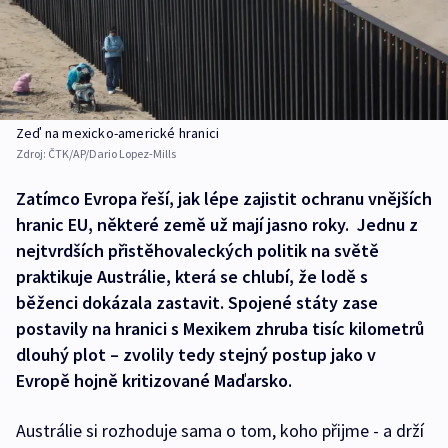
Zeď na mexicko-americké hranici
Zdroj:
ČTK/AP/Dario Lopez-Mills
Zatímco Evropa řeší, jak lépe zajistit ochranu vnějších
hranic EU, některé země už mají jasno roky. Jednu z
nejtvrdších přistěhovaleckých politik na světě
praktikuje Austrálie, která se chlubí, že lodě s
běženci dokázala zastavit. Spojené státy zase
postavily na hranici s Mexikem zhruba tisíc kilometrů
dlouhý plot – zvolily tedy stejný postup jako v
Evropě hojně kritizované Maďarsko.
Austrálie si rozhoduje sama o tom, koho přijme - a drží