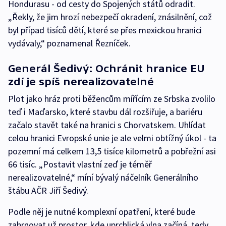
Hondurasu - od cesty do Spojených států odradit.
„Řekly, že jim hrozí nebezpečí okradení, znásilnění, což
byl případ tisíců dětí, které se přes mexickou hranici
vydávaly,“ poznamenal Řezníček.
Generál Šedivý: Ochránit hranice EU
zdí je spíš nerealizovatelné
Plot jako hráz proti běžencům mířícím ze Srbska zvolilo
teď i Maďarsko, které stavbu dál rozšiřuje, a bariéru
začalo stavět také na hranici s Chorvatskem. Uhlídat
celou hranici Evropské unie je ale velmi obtížný úkol - ta
pozemní má celkem 13,5 tisíce kilometrů a pobřežní asi
66 tisíc. „Postavit vlastní zeď je téměř
nerealizovatelné,“ míní bývalý náčelník Generálního
štábu AČR Jiří Šedivý.
Podle něj je nutné komplexní opatření, které bude
zahrnovat už prostor, kde uprchlická vlna začíná, tedy