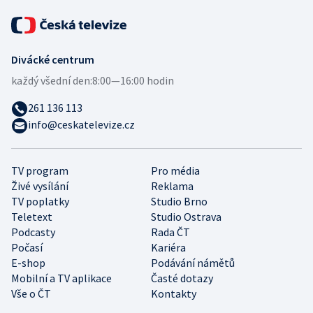
Divácké centrum
každý všední den:
8:00—16:00 hodin
261 136 113
info@ceskatelevize.cz
TV program
Pro média
Živé vysílání
Reklama
TV poplatky
Studio Brno
Teletext
Studio Ostrava
Podcasty
Rada ČT
Počasí
Kariéra
E-shop
Podávání námětů
Mobilní a TV aplikace
Časté dotazy
Vše o ČT
Kontakty