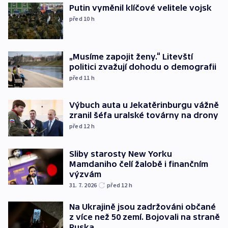
Putin vyměnil klíčové velitele vojsk
před 10
h
„Musíme zapojit ženy.“ Litevští
politici zvažují dohodu o demografii
před 11
h
Výbuch auta u Jekatěrinburgu vážně
zranil šéfa uralské továrny na drony
před 12
h
Sliby starosty New Yorku
Mamdaniho čelí žalobě i finančním
výzvám
31. 7. 2026
před 12
h
Na Ukrajině jsou zadržováni občané
z více než 50 zemí. Bojovali na straně
Ruska