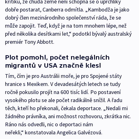
kritiku, že chudá země není schopná se o uprchlíky
dobře postarat, Canberra odmítla. „Kambodža je jako
dobrý člen mezinárodního společenství ráda, že se
může zapojit. Teď, když je na tom mnohem lépe, než
před několika desítkami let,“ podotkl bývalý australský
premiér Tony Abbott.
Plot pomohl, počet nelegálních
migrantů v USA značně klesl
Tím, čím je pro Austrálii moře, je pro Spojené státy
hranice s Mexikem. V devadesátých letech se tudy
ročně pokusilo projít na 600 tisíc lidí. Po postavení
vysokého plotu se ale počet radikálně snížil. A řadu
těch, kteří ho překonali, čekala deportace. „Nedali mi
žádného právníka, ani možnost rozhovoru, zkrátka nic.
Ráno nás odvedli, nic o deportaci nám
neřekli,“ konstatovala Angelica Galvézová.