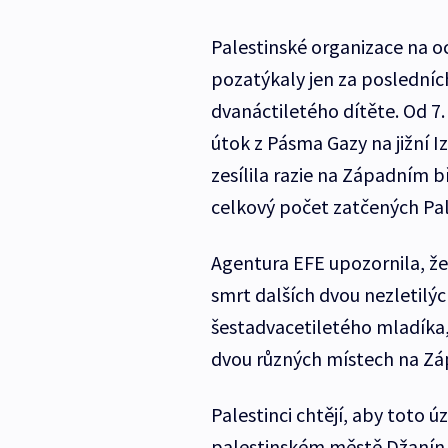
Palestinské organizace na o
pozatýkaly jen za posledníc
dvanáctiletého dítěte. Od 7.
útok z Pásma Gazy na jižní I
zesílila razie na Západním b
celkový počet zatčených Pal
Agentura EFE upozornila, že
smrt dalších dvou nezletilýc
šestadvacetiletého mladíka, 
dvou různých místech na Z
Palestinci chtějí, aby toto ú
palestinském městě Džanín žije