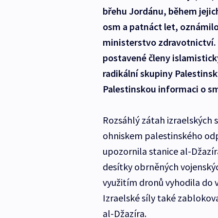
břehu Jordánu, během jejich
osm a patnáct let, oznámilo
ministerstvo zdravotnictví. 
postavené členy islamistick
radikální skupiny Palestins
Palestinskou informaci o sm
Rozsáhlý zátah izraelských s
ohniskem palestinského odp
upozornila stanice al-Džazír
desítky obrněných vojenskýc
využitím dronů vyhodila do 
Izraelské síly také zabloko
al-Džazíra.