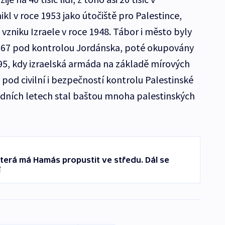
kl v roce 1953 jako útočiště pro Palestince,
 vzniku Izraele v roce 1948. Tábor i město byly
1967 pod kontrolou Jordánska, poté okupovány
95, kdy izraelská armáda na základě mírových
pod civilní i bezpečností kontrolu Palestinské
edních letech stal baštou mnoha palestinských
která má Hamás propustit ve středu. Dál se
í