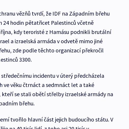
chranu vězňů tvrdí, že IDF na Západním břehu
h 24 hodin pětatřicet Palestinců včetně
 října, kdy teroristé z Hamásu podnikli brutální
zrael a izraelská armáda v odvetě mimo jiné
řehu, zde podle těchto organizací překročil
estinců 3300.
 středečnímu incidentu v úterý předcházela
h ve věku čtrnáct a sedmnáct let a také
kteří se stali obětí střelby izraelské armády na
ápadním břehu.
zemí tvořilo hlavní část jejich budoucího státu. V
 na 40 tisíc lidí, z toho asi 20 tisíc v