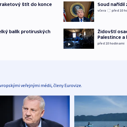
Soud nařídil
iraketový štít do konce
včera
před 10
h
Židovští osa
elký balík protiruských
Palestince a 
před 10
hodinami
vropskými veřejnými médii, členy Eurovize.