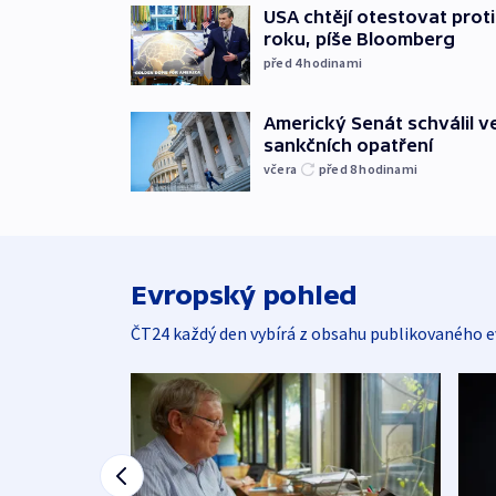
USA chtějí otestovat prot
roku, píše Bloomberg
před 4
hodinami
Americký Senát schválil v
sankčních opatření
včera
před 8
hodinami
Evropský pohled
ČT24 každý den vybírá z obsahu publikovaného e