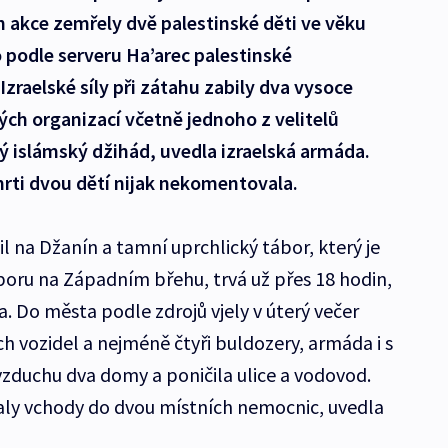
 akce zemřely dvě palestinské děti ve věku
 podle serveru Ha’arec palestinské
Izraelské síly při zátahu zabily dva vysoce
ých organizací včetně jednoho z velitelů
ký islámský džihád, uvedla izraelská armáda.
rti dvou dětí nijak nekomentovala.
il na Džanín a tamní uprchlický tábor, který je
oru na Západním břehu, trvá už přes 18 hodin,
a. Do města podle zdrojů vjely v úterý večer
h vozidel a nejméně čtyři buldozery, armáda i s
vzduchu dva domy a poničila ulice a vodovod.
valy vchody do dvou místních nemocnic, uvedla