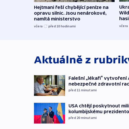
Ukra
Hejtmani řeší chybějící peníze na
Wild
opravu silnic. Jsou nenárokové,
hasi
namítá ministerstvo
včera
včera
před 10
hodinami
Aktuálně z rubri
Falešní „lékaři“ vytvoření 
nebezpečné zdravotní ra
před 11
minutami
USA chtějí poskytnout mi
kolumbijskému prezidento
před 20
minutami