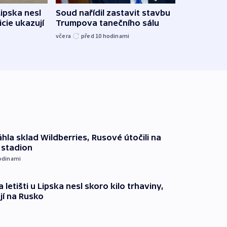
Žido
Lipska nesl
Soud nařídil zastavit stavbu
břehu
icie ukazují
Trumpova tanečního sálu
kriti
včera
před 10
hodinami
před 1
hla sklad Wildberries, Rusové útočili na
i stadion
odinami
 letišti u Lipska nesl skoro kilo trhaviny,
jí na Rusko