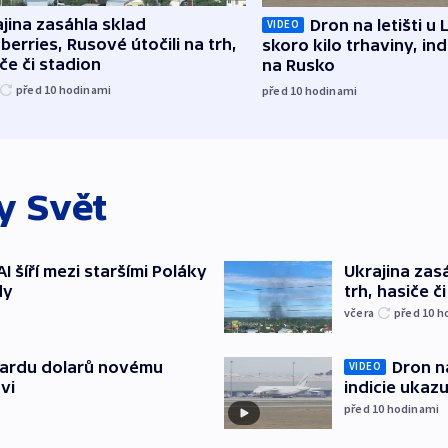
jina zasáhla sklad
Dron na letišti u 
VIDEO
berries, Rusové útočili na trh,
skoro kilo trhaviny, ind
če či stadion
na Rusko
před 10
hodinami
před 10
hodinami
ky
Svět
AI šíří mezi staršími Poláky
Ukrajina zasá
dy
trh, hasiče č
včera
před 10
h
Dron na
liardu dolarů novému
VIDEO
indicie ukazu
vi
před 10
hodinami