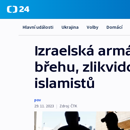
Hlavní události
Ukrajina
Volby
Domácí
Izraelská arm
břehu, zlikvid
islamistů
pov
29. 11. 2023
|
Zdroj:
ČTK