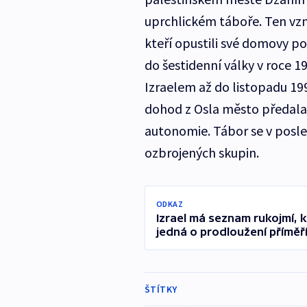
uprchlickém táboře. Ten vzni
kteří opustili své domovy po
do šestidenní války v roce 
Izraelem až do listopadu 19
dohod z Osla město předala 
autonomie. Tábor se v posl
ozbrojených skupin.
ODKAZ
Izrael má seznam rukojmí, 
jedná o prodloužení příměř
ŠTÍTKY