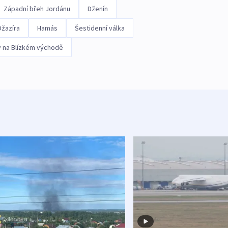
Západní břeh Jordánu
Dženín
Džazíra
Hamás
Šestidenní válka
y na Blízkém východě