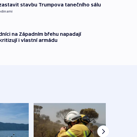
 zastavit stavbu Trumpova tanečního sálu
odinami
dníci na Západním břehu napadají
kritizují i vlastní armádu