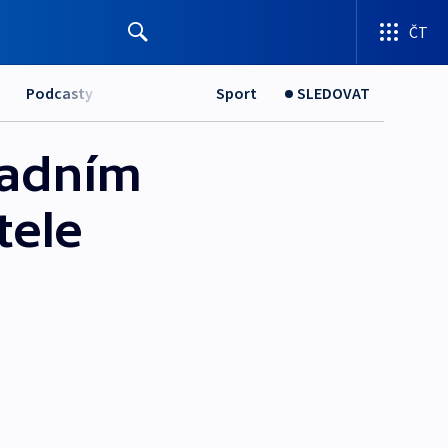
ČT
Podcasty
Sport
SLEDOVAT
padním
tele