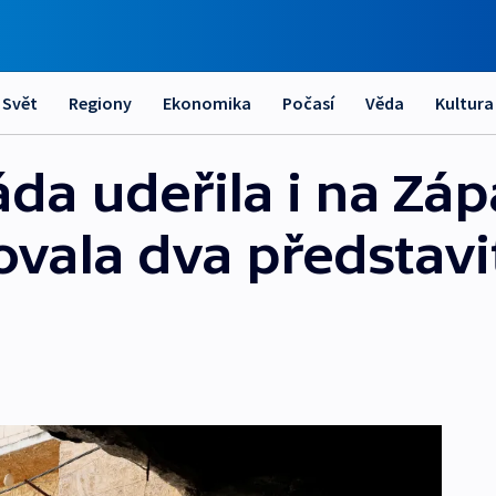
Svět
Regiony
Ekonomika
Počasí
Věda
Kultura
áda udeřila i na Zá
ovala dva představi