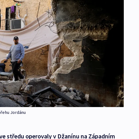
břehu Jordánu
) ve středu operovaly v Džanínu na Západním