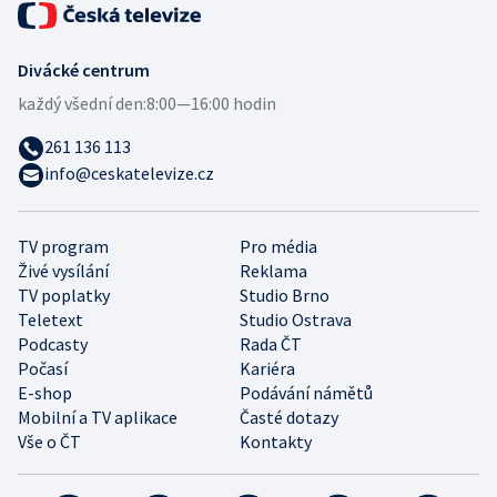
Divácké centrum
každý všední den:
8:00—16:00 hodin
261 136 113
info@ceskatelevize.cz
TV program
Pro média
Živé vysílání
Reklama
TV poplatky
Studio Brno
Teletext
Studio Ostrava
Podcasty
Rada ČT
Počasí
Kariéra
E-shop
Podávání námětů
Mobilní a TV aplikace
Časté dotazy
Vše o ČT
Kontakty