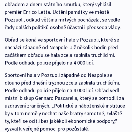
obřadem a dnem státního smutku, který vyhlásil
premiér Enrico Letta. Uctění památky ve městě
Pozzuoli, odkud většina mrtvých pocházela, se vedle
řady dalších politiků osobně účastní i předseda vlády.
Obřad se koná ve sportovní hale v Pozzuoli, které se
nachází západně od Neapole. Již několik hodin před
začátkem obřadu se hala zcela zaplnila truchlícími.
Podle odhadu policie přijelo na 4 000 lidí.
Sportovní hala v Pozzuoli západně od Neapole se
dlouho před dnešní tryznou zcela zaplnila truchlícími.
Podle odhadu policie přijelo na 4 000 lidí. Obřad vedl
místní biskup Gennaro Pascarella, který se pomodlil za
uzdravení zraněných. „Politické a náboženské instituce
by v tom neměly nechat naše bratry samotné, zvláště
ty, kteří se ocitli bez jakékoli ekonomické podpory,“
vyzval k veřejné pomoci pro pozůstalé.