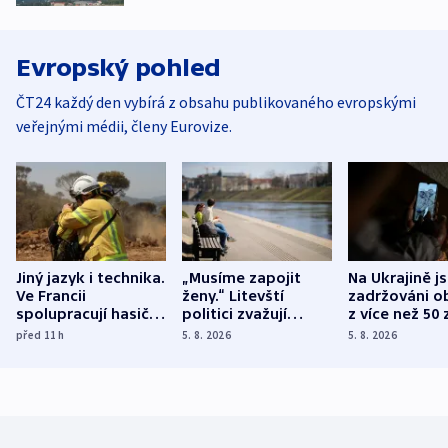
Evropský pohled
ČT24 každý den vybírá z obsahu publikovaného evropskými
veřejnými médii, členy Eurovize.
Jiný jazyk i technika.
„Musíme zapojit
Na Ukrajině j
Ve Francii
ženy.“ Litevští
zadržováni o
spolupracují hasiči z
politici zvažují
z více než 50 
různých zemí
dohodu o
Bojovali na s
před 11
h
5. 8. 2026
5. 8. 2026
demografii
Ruska