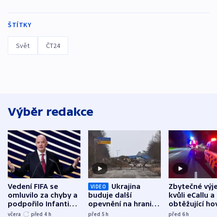
ŠTÍTKY
Svět
ČT24
Výběr redakce
Vedení FIFA se
Ukrajina
Zbytečné výj
VIDEO
omluvilo za chyby a
buduje další
kvůli eCallu a
podpořilo Infantina.
opevnění na hranici
obtěžující ho
UEFA trvá na
s Běloruskem
zdržují záchr
včera
před 4
h
před 5
h
před 6
h