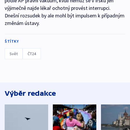
podle AP právní vakuum, kvůli němuž se v Irsku jen
výjimečně najde lékař ochotný provést interrupci.
Dnešní rozsudek by ale mohl být impulsem k případným
změnám ústavy.
ŠTÍTKY
Svět
ČT24
Výběr redakce