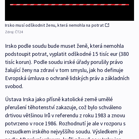
Irsko musí odškodnit ženu, která nemohla na potrat
Zdroj:
ČT24
Irsko podle soudu bude muset ženě, která nemohla
podstoupit potrat, vyplatit odškodné 15 tisíc eur (380
tisíc korun). Podle soudu irské úřady porušily právo
žalující ženy na zdraví v tom smyslu, jak ho definuje
Evropská úmluva o ochraně lidských práv a základních
svobod.
Ústava Irska jako přísně katolické země umělé
přerušení těhotenství zakazuje, což bylo schváleno
drtivou většinou Irů v referendu z roku 1983 a znovu
potvrzeno v roce 1986. Rozhodnutí je ale v rozporu s
rozsudkem irského nejvyššího soudu. Výsledkem je