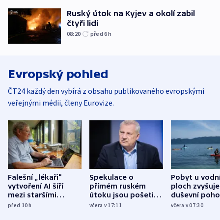
Ruský útok na Kyjev a okolí zabil
čtyři lidi
08:20
před 6
h
Evropský pohled
ČT24 každý den vybírá z obsahu publikovaného evropskými
veřejnými médii, členy Eurovize.
Falešní „lékaři“
Spekulace o
Pobyt u vodn
vytvoření AI šíří
přímém ruském
ploch zvyšuje
mezi staršími
útoku jsou pošetilé,
duševní poho
Poláky nebezpečné
míní estonský
ukázala
před 10
h
včera v 17:11
včera v 07:30
zdravotní rady
bezpečnostní
mezinárodní 