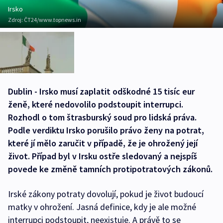
Irsko
Zdroj:
ČT24/www.topnews.in
Dublin - Irsko musí zaplatit odškodné 15 tisíc eur
ženě, které nedovolilo podstoupit interrupci.
Rozhodl o tom štrasburský soud pro lidská práva.
Podle verdiktu Irsko porušilo právo ženy na potrat,
které jí mělo zaručit v případě, že je ohrožený její
život. Případ byl v Irsku ostře sledovaný a nejspíš
povede ke změně tamních protipotratových zákonů.
Irské zákony potraty dovolují, pokud je život budoucí
matky v ohrožení. Jasná definice, kdy je ale možné
interrupci podstoupit, neexistuje. A právě to se