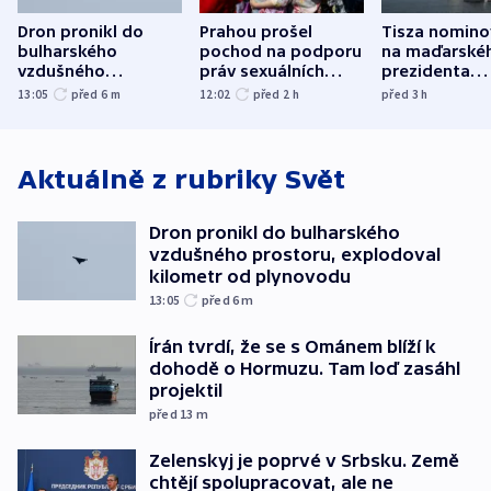
Dron pronikl do
Prahou prošel
Tisza nomino
bulharského
pochod na podporu
na maďarské
vzdušného
práv sexuálních
prezidenta
prostoru,
menšin
bývalého šéf
13:05
před 6
m
12:02
před 2
h
před 3
h
explodoval kilometr
nejvyššího s
od plynovodu
Aktuálně z rubriky
Svět
Dron pronikl do bulharského
vzdušného prostoru, explodoval
kilometr od plynovodu
13:05
před 6
m
Írán tvrdí, že se s Ománem blíží k
dohodě o Hormuzu. Tam loď zasáhl
projektil
před 13
m
Zelenskyj je poprvé v Srbsku. Země
chtějí spolupracovat, ale ne