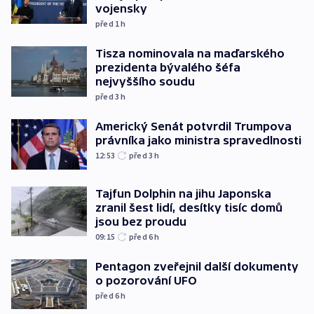
vojensky
před 1
h
Tisza nominovala na maďarského
prezidenta bývalého šéfa
nejvyššího soudu
před 3
h
Americký Senát potvrdil Trumpova
právníka jako ministra spravedlnosti
12:53
před 3
h
Tajfun Dolphin na jihu Japonska
zranil šest lidí, desítky tisíc domů
jsou bez proudu
09:15
před 6
h
Pentagon zveřejnil další dokumenty
o pozorování UFO
před 6
h