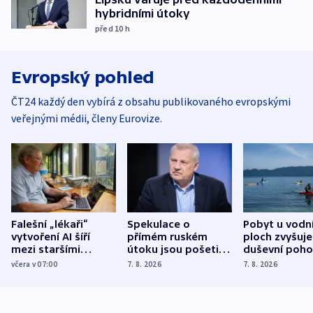
hybridními útoky
před 10
h
Evropský pohled
ČT24 každý den vybírá z obsahu publikovaného evropskými
veřejnými médii, členy Eurovize.
Falešní „lékaři“
Spekulace o
Pobyt u vodn
vytvoření AI šíří
přímém ruském
ploch zvyšuje
mezi staršími
útoku jsou pošetilé,
duševní poho
Poláky nebezpečné
míní estonský
ukázala
včera v 07:00
7. 8. 2026
7. 8. 2026
zdravotní rady
bezpečnostní
mezinárodní 
expert