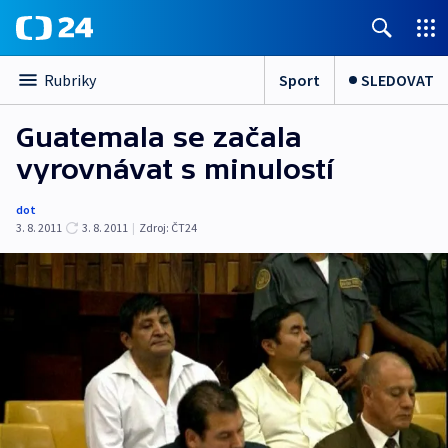
Sport
SLEDOVAT
Rubriky
Guatemala se začala
vyrovnávat s minulostí
dot
3. 8. 2011
3. 8. 2011
|
Zdroj:
ČT24