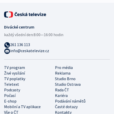
Divácké centrum
každý všední den:
8:00—16:00 hodin
261 136 113
info@ceskatelevize.cz
TV program
Pro média
Živé vysílání
Reklama
TV poplatky
Studio Brno
Teletext
Studio Ostrava
Podcasty
Rada ČT
Počasí
Kariéra
E-shop
Podávání námětů
Mobilní a TV aplikace
Časté dotazy
Vše o ČT
Kontakty