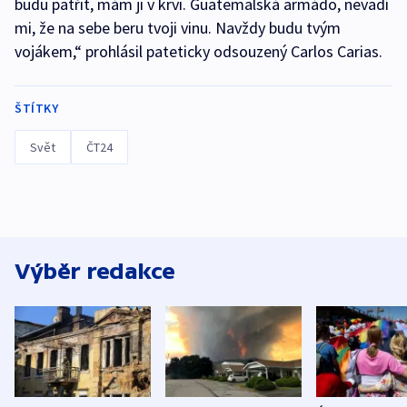
budu patřit, mám ji v krvi. Guatemalská armádo, nevadí
mi, že na sebe beru tvoji vinu. Navždy budu tvým
vojákem,“ prohlásil pateticky odsouzený Carlos Carias.
ŠTÍTKY
Svět
ČT24
Výběr redakce