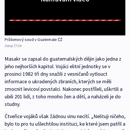
Průlomový soud v Guatemale
Zdroj:
ČT24
Masakr se zapsal do guatemalských dějin jako jedna z
jeho nejhorších kapitol. Vojáci elitní jednotky se v
prosinci 1982 tři dny snažili z vesničanů vytlouct
informace o ukradených zbraních, kterých se měli
zmocnit levicoví povstalci. Nakonec postříleli, uškrtili a
ubili 201 lidí, z toho mnoho žen a dětí, a naházeli je do
studny.
Čtveřice vojáků však žádnou vinu necítí. „Nelituji ničeho,
bylo to pro tu ušlechtilou instituci, ke které jsem patřil a