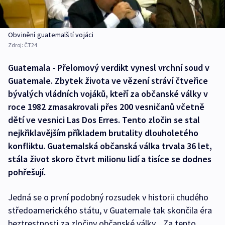
Obvinění guatemalští vojáci
Zdroj:
ČT24
Guatemala - Přelomový verdikt vynesl vrchní soud v
Guatemale. Zbytek života ve vězení stráví čtveřice
bývalých vládních vojáků, kteří za občanské války v
roce 1982 zmasakrovali přes 200 vesničanů včetně
dětí ve vesnici Las Dos Erres. Tento zločin se stal
nejkřiklavějším příkladem brutality dlouholetého
konfliktu. Guatemalská občanská válka trvala 36 let,
stála život skoro čtvrt milionu lidí a tisíce se dodnes
pohřešují.
Jedná se o první podobný rozsudek v historii chudého
středoamerického státu, v Guatemale tak skončila éra
beztrestnosti za zločiny občanské války. „Za tento