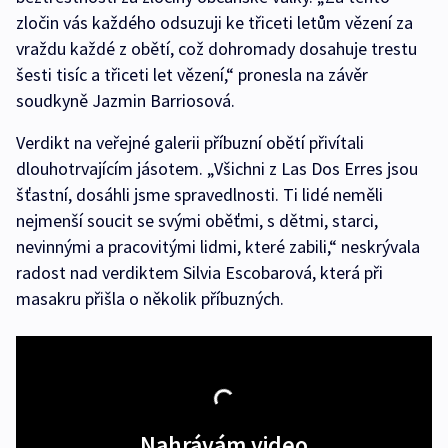
zločin vás každého odsuzuji ke třiceti letům vězení za
vraždu každé z obětí, což dohromady dosahuje trestu
šesti tisíc a třiceti let vězení,“ pronesla na závěr
soudkyně Jazmin Barriosová.
Verdikt na veřejné galerii příbuzní obětí přivítali
dlouhotrvajícím jásotem. „Všichni z Las Dos Erres jsou
šťastní, dosáhli jsme spravedlnosti. Ti lidé neměli
nejmenší soucit se svými oběťmi, s dětmi, starci,
nevinnými a pracovitými lidmi, které zabili,“ neskrývala
radost nad verdiktem Silvia Escobarová, která při
masakru přišla o několik příbuzných.
Nahrávám video