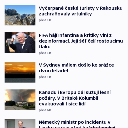
Vyčerpané české turisty v Rakousku
zachraňovaly vrtulníky
před 1
h
FIFA hájí Infantina a kritiky viní z
dezinformací. Její šéf čelí rostoucímu
tlaku
před 1
h
V Sydney málem došlo ke srážce
dvou letadel
před 3
h
Kanadu i Evropu dál sužují lesní
požáry. V Britské Kolumbii
evakuovali tisíce lidí
před 6
h
Německý ministr po incidentu v
Lipsku varuje před každodenními