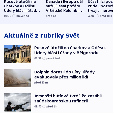
Rusové útočili na
Kanadu i Evropu dál
Účastníci po
Charkov a Oděsu.
sužují lesní požáry.
Pride upozorň
Údery hlásí i úřady v
V Britské Kolumbii
trvající nerov
Bělgorodu
evakuovali tisíce lidí
společensko
08:39
právě teď
před 6
h
včera
před 18
h
atmosféru
Aktuálně z rubriky
Svět
Rusové útočili na Charkov a Oděsu.
Údery hlásí i úřady v Bělgorodu
08:39
právě teď
Dolphin dorazil do Číny, úřady
evakuovaly přes milion lidí
před 20
m
Jemenští hútíové tvrdí, že zasáhli
saúdskoarabskou rafinerii
09:40
před 1
h