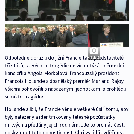
Odpoledne dorazili do jižní Francie také představitelé
+ 3 další
tří států, kterých se tragédie nejvíc dotýká - německá
kancléřka Angela Merkelová, francouzský prezident
Francois Hollande a španělský premiér Mariano Rajoy.
Všichni pohovořili s nasazenými jednotkami a prohlédli
si místo tragédie.
Hollande slíbil, že Francie věnuje veškeré úsilí tomu, aby
byly nalezeny a identifikovány tělesné pozůstatky
mrtvých a předány jejich rodinám. „Je to pro nás čest,
poskytnout tuto pohostinnost. Chci vyjádřit vděčnost