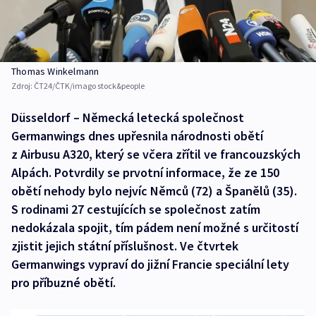
Thomas Winkelmann
Zdroj:
ČT24/ČTK/imago stock&people
Düsseldorf – Německá letecká společnost
Germanwings dnes upřesnila národnosti obětí
z Airbusu A320, který se včera zřítil ve francouzských
Alpách. Potvrdily se prvotní informace, že ze 150
obětí nehody bylo nejvíc Němců (72) a Španělů (35).
S rodinami 27 cestujících se společnost zatím
nedokázala spojit, tím pádem není možné s určitostí
zjistit jejich státní příslušnost. Ve čtvrtek
Germanwings vypraví do jižní Francie speciální lety
pro příbuzné obětí.