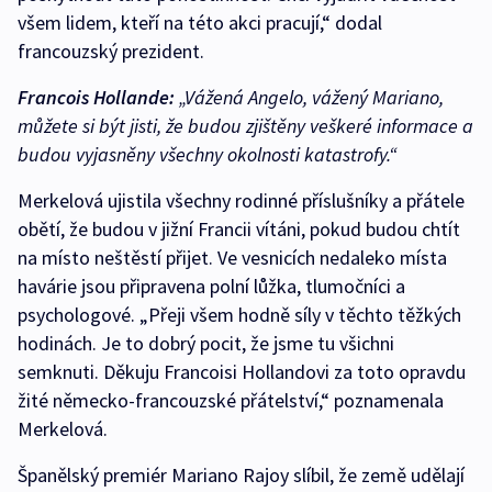
všem lidem, kteří na této akci pracují,“ dodal
francouzský prezident.
Francois Hollande:
„Vážená Angelo, vážený Mariano,
můžete si být jisti, že budou zjištěny veškeré informace a
budou vyjasněny všechny okolnosti katastrofy.“
Merkelová ujistila všechny rodinné příslušníky a přátele
obětí, že budou v jižní Francii vítáni, pokud budou chtít
na místo neštěstí přijet. Ve vesnicích nedaleko místa
havárie jsou připravena polní lůžka, tlumočníci a
psychologové. „Přeji všem hodně síly v těchto těžkých
hodinách. Je to dobrý pocit, že jsme tu všichni
semknuti. Děkuju Francoisi Hollandovi za toto opravdu
žité německo-francouzské přátelství,“ poznamenala
Merkelová.
Španělský premiér Mariano Rajoy slíbil, že země udělají