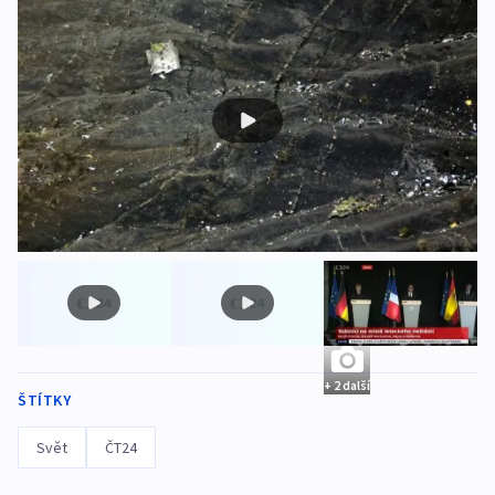
+ 2 další
ŠTÍTKY
Svět
ČT24