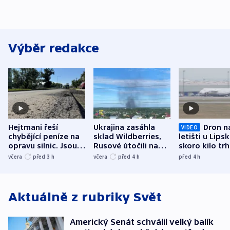
Výběr redakce
Hejtmani řeší
Ukrajina zasáhla
Dron n
VIDEO
chybějící peníze na
sklad Wildberries,
letišti u Lips
opravu silnic. Jsou
Rusové útočili na
skoro kilo trh
nenárokové, namítá
trh, hasiče či
indicie ukazuj
včera
před 3
h
včera
před 4
h
před 4
h
ministerstvo
stadion
Rusko
Aktuálně z rubriky
Svět
Americký Senát schválil velký balík