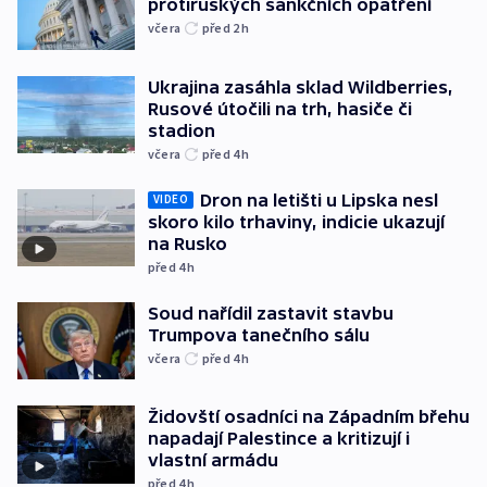
protiruských sankčních opatření
včera
před 2
h
Ukrajina zasáhla sklad Wildberries,
Rusové útočili na trh, hasiče či
stadion
včera
před 4
h
Dron na letišti u Lipska nesl
VIDEO
skoro kilo trhaviny, indicie ukazují
na Rusko
před 4
h
Soud nařídil zastavit stavbu
Trumpova tanečního sálu
včera
před 4
h
Židovští osadníci na Západním břehu
napadají Palestince a kritizují i
vlastní armádu
před 4
h