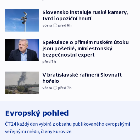
Slovensko instaluje ruské kamery,
tvrdí opoziční hnutí
včera
před 6
h
Spekulace o přímém ruském útoku
jsou pošetilé, míní estonský
bezpečnostní expert
před 7
h
V bratislavské rafinerii Slovnaft
hořelo
včera
před 7
h
Evropský pohled
ČT24 každý den vybírá z obsahu publikovaného evropskými
veřejnými médii, členy Eurovize.