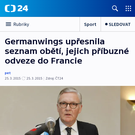
Sport
SLEDOVAT
Rubriky
Germanwings upřesnila
seznam obětí, jejich příbuzné
odveze do Francie
pet
25. 3. 2015
25. 3. 2015
|
Zdroj:
ČT24