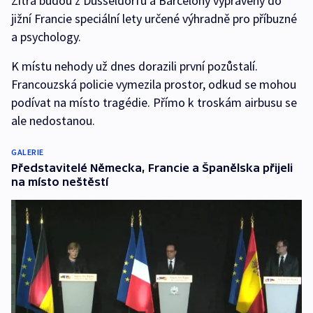
Zítra budou z Düsseldorfu a Barcelony vypraveny do
jižní Francie speciální lety určené výhradně pro příbuzné
a psychology.
K místu nehody už dnes dorazili první pozůstalí.
Francouzská policie vymezila prostor, odkud se mohou
podívat na místo tragédie. Přímo k troskám airbusu se
ale nedostanou.
GALERIE
Představitelé Německa, Francie a Španělska přijeli
na místo neštěstí