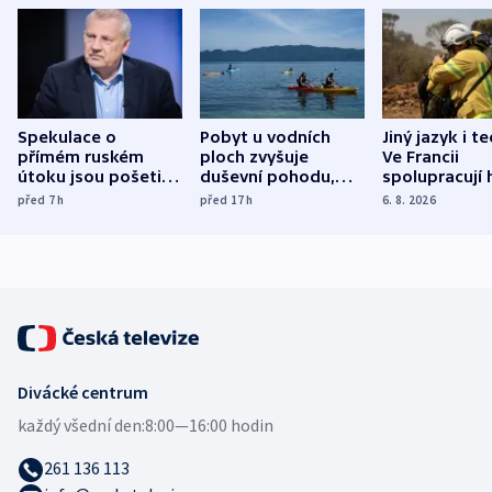
Spekulace o
Pobyt u vodních
Jiný jazyk i t
přímém ruském
ploch zvyšuje
Ve Francii
útoku jsou pošetilé,
duševní pohodu,
spolupracují h
míní estonský
ukázala
různých zemí
před 7
h
před 17
h
6. 8. 2026
bezpečnostní
mezinárodní studie
expert
Divácké centrum
každý všední den:
8:00—16:00 hodin
261 136 113