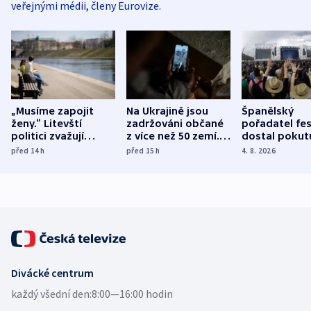
veřejnými médii, členy Eurovize.
„Musíme zapojit
Na Ukrajině jsou
Španělský
ženy.“ Litevští
zadržováni občané
pořadatel fes
politici zvažují
z více než 50 zemí.
dostal pokut
dohodu o
Bojovali na straně
nekalé prakti
před 14
h
před 15
h
4. 8. 2026
demografii
Ruska
Divácké centrum
každý všední den:
8:00—16:00 hodin