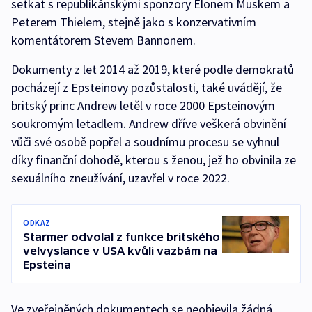
setkat s republikánskými sponzory Elonem Muskem a
Peterem Thielem, stejně jako s konzervativním
komentátorem Stevem Bannonem.
Dokumenty z let 2014 až 2019, které podle demokratů
pocházejí z Epsteinovy ​​pozůstalosti, také uvádějí, že
britský princ Andrew letěl v roce 2000 Epsteinovým
soukromým letadlem. Andrew dříve veškerá obvinění
vůči své osobě popřel a soudnímu procesu se vyhnul
díky finanční dohodě, kterou s ženou, jež ho obvinila ze
sexuálního zneužívání, uzavřel v roce 2022.
ODKAZ
Starmer odvolal z funkce britského
velvyslance v USA kvůli vazbám na
Epsteina
Ve zveřejněných dokumentech se neobjevila žádná