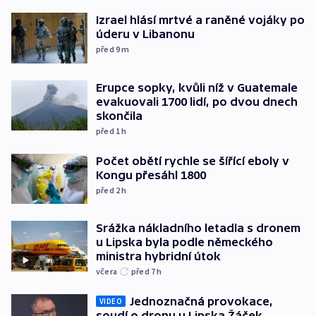
Izrael hlásí mrtvé a raněné vojáky po
úderu v Libanonu
před 9
m
Erupce sopky, kvůli níž v Guatemale
evakuovali 1700 lidí, po dvou dnech
skončila
před 1
h
Počet obětí rychle se šířící eboly v
Kongu přesáhl 1800
před 2
h
Srážka nákladního letadla s dronem
u Lipska byla podle německého
ministra hybridní útok
včera
před 7
h
Jednoznačná provokace,
VIDEO
soudí o dronu u Lipska Žáček.