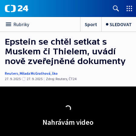
Sport
SLEDOVAT
Rubriky
Epstein se chtěl setkat s
Muskem či Thielem, uvádí
nově zveřejněné dokumenty
Reuters
,
Milada McGrathová
,
ško
27. 9. 2025
27. 9. 2025
|
Zdroj:
Reuters
,
ČT24
Nahrávám video