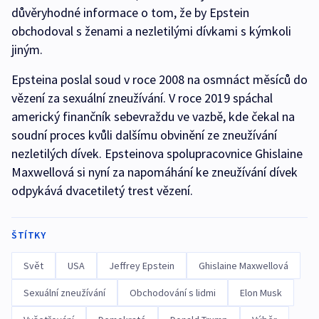
důvěryhodné informace o tom, že by Epstein
obchodoval s ženami a nezletilými dívkami s kýmkoli
jiným.
Epsteina poslal soud v roce 2008 na osmnáct měsíců do
vězení za sexuální zneužívání. V roce 2019 spáchal
americký finančník sebevraždu ve vazbě, kde čekal na
soudní proces kvůli dalšímu obvinění ze zneužívání
nezletilých dívek. Epsteinova spolupracovnice Ghislaine
Maxwellová si nyní za napomáhání ke zneužívání dívek
odpykává dvacetiletý trest vězení.
ŠTÍTKY
Svět
USA
Jeffrey Epstein
Ghislaine Maxwellová
Sexuální zneužívání
Obchodování s lidmi
Elon Musk