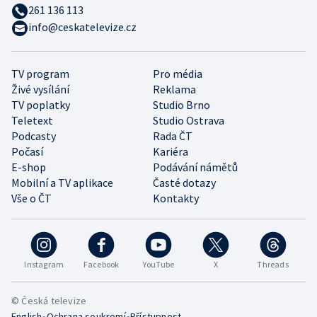
261 136 113
info@ceskatelevize.cz
TV program
Pro média
Živé vysílání
Reklama
TV poplatky
Studio Brno
Teletext
Studio Ostrava
Podcasty
Rada ČT
Počasí
Kariéra
E-shop
Podávání námětů
Mobilní a TV aplikace
Časté dotazy
Vše o ČT
Kontakty
Instagram
Facebook
YouTube
X
Threads
© Česká televize
•
•
English
Ochrana soukromí
Přístupnost