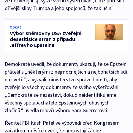
že nezveřejní spisy ze svého vyšetřování, čímž porušilo
dřívější sliby Trumpa a jeho spojenců, že tak učiní.
ODKAZ
Výbor sněmovny USA zveřejnil
desetitisíce stran z případu
Jeffreyho Epsteina
Demokraté uvedli, že dokumenty ukazují, že se Epstein
přátelil s „některými z nejmocnějších a nejbohatších lidí
na světě“, a vyzvali ministerstvo spravedlnosti, aby
zveřejnilo všechny dokumenty ze svého vyšetřování.
„Demokraté se nezastaví, dokud neidentifikujeme
všechny spolupachatele Epsteinových ohavných
zločinů,“ uvedla mluvčí výboru Sara Guerrerová.
Ředitel FBI Kash Patel ve výpovědi před Kongresem
začátkem měsíce uvedl, že neexistují žádné