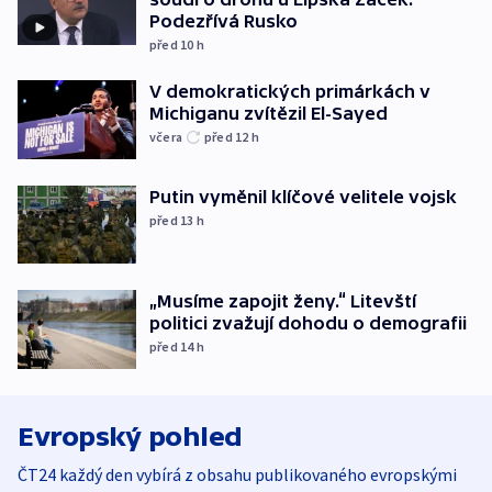
Podezřívá Rusko
před 10
h
V demokratických primárkách v
Michiganu zvítězil El-Sayed
včera
před 12
h
Putin vyměnil klíčové velitele vojsk
před 13
h
„Musíme zapojit ženy.“ Litevští
politici zvažují dohodu o demografii
před 14
h
Evropský pohled
ČT24 každý den vybírá z obsahu publikovaného evropskými