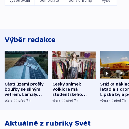
Vyšetřování
Demokraté
Donald Trump
Výběr
Výběr redakce
Částí území prošly
Český snímek
Srážka nákla
bouřky se silným
Volklore má
letadla s dr
větrem. Lámaly
studentského
Lipska byla p
stromy a poničily
Oscara, zabojuje o
německého mi
včera
před 7
h
včera
před 7
h
včera
před 7
h
střechu
cenu za krátký film
hybridní útok
Aktuálně z rubriky
Svět