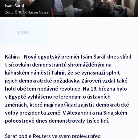
Isám Šaráf
Zdroj:
ČTK/AP/Nasser Nasser
Káhira - Nový egyptský premiér Isám Šaráf dnes slíbil
tisícovkám demonstrantů shromážděným na
káhirském náměstí Tahrír, že se vynasnaží splnit
jejich demokratické požadavky. Zároveň vzdal také
hold obětem nedávné revoluce. Na 19. března bylo
v Egyptě vyhlášeno referendum o ústavních
změnách, které mají například zajistit demokratické
volby prezidenta země. V Alexandrii a na Sinajském
poloostrově dnes demonstrovaly tisíce lidí.
Šaráf podle Reuters ve svém projevu před