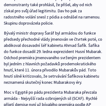
demonstranty také prohlásil, že přišel, aby od nich
získal pro svůj úřad legitimitu. Dav ho pak za
radostného volání snesl z pódia a odnášel na ramenou.
Skupinu doprovázela policie.
Bývalý ministr dopravy Šaráf byl armádou do funkce
předsedy přechodné vlády jmenován ve čtvrtek poté, co
abdikoval dosavadní šéf kabinetu Ahmad Šafík. Šafíka
do funkce dosadil 29. ledna exprezident Husní Mubarak.
Odchod premiéra jmenovaného svrženým prezidentem
byl jedním z hlavních požadavků prodemokratického
hnutí, které 11. února přivodilo Mubarakův pád. Toto
hnutí silně kritizovalo, že setrvávání Šafíkova kabinetu
neznamená skutečný konec Mubarakovy éry.
Moc v Egyptě po pádu prezidenta Mubaraka převzala
armáda - Nejvyšší rada ozbrojených sil (SCAF). Rychlé
přijetí demise nyní už bývalého premiéra podle AP