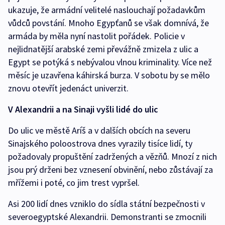
ukazuje, že armádní velitelé naslouchají požadavkům
vůdců povstání. Mnoho Egypťanů se však domnívá, že
armáda by měla nyní nastolit pořádek. Policie v
nejlidnatější arabské zemi převážně zmizela z ulic a
Egypt se potýká s nebývalou vlnou kriminality. Více než
měsíc je uzavřena káhirská burza. V sobotu by se mělo
znovu otevřít jedenáct univerzit.
V Alexandrii a na Sinaji vyšli lidé do ulic
Do ulic ve městě Aríš a v dalších obcích na severu
Sinajského poloostrova dnes vyrazily tisíce lidí, ty
požadovaly propuštění zadržených a vězňů. Mnozí z nich
jsou prý drženi bez vznesení obvinění, nebo zůstávají za
mřížemi i poté, co jim trest vypršel.
Asi 200 lidí dnes vzniklo do sídla státní bezpečnosti v
severoegyptské Alexandrii. Demonstranti se zmocnili