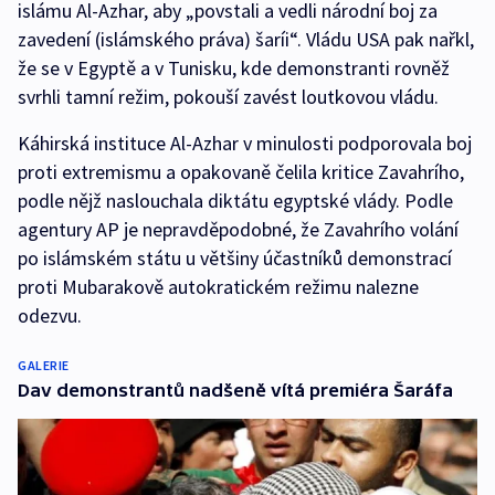
islámu Al-Azhar, aby „povstali a vedli národní boj za
zavedení (islámského práva) šaríi“. Vládu USA pak nařkl,
že se v Egyptě a v Tunisku, kde demonstranti rovněž
svrhli tamní režim, pokouší zavést loutkovou vládu.
Káhirská instituce Al-Azhar v minulosti podporovala boj
proti extremismu a opakovaně čelila kritice Zavahrího,
podle nějž naslouchala diktátu egyptské vlády. Podle
agentury AP je nepravděpodobné, že Zavahrího volání
po islámském státu u většiny účastníků demonstrací
proti Mubarakově autokratickém režimu nalezne
odezvu.
GALERIE
Dav demonstrantů nadšeně vítá premiéra Šaráfa