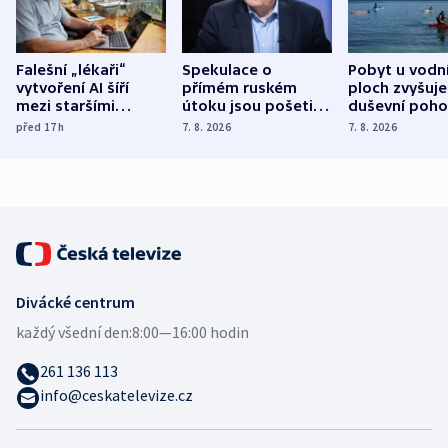
Falešní „lékaři“
Spekulace o
Pobyt u vodn
vytvoření AI šíří
přímém ruském
ploch zvyšuje
mezi staršími
útoku jsou pošetilé,
duševní poho
Poláky nebezpečné
míní estonský
ukázala
před 17
h
7. 8. 2026
7. 8. 2026
zdravotní rady
bezpečnostní
mezinárodní 
expert
Divácké centrum
každý všední den:
8:00—16:00 hodin
261 136 113
info@ceskatelevize.cz