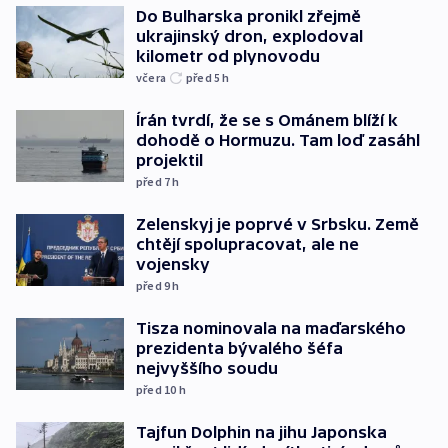
Do Bulharska pronikl zřejmě
ukrajinský dron, explodoval
kilometr od plynovodu
včera
před 5
h
Írán tvrdí, že se s Ománem blíží k
dohodě o Hormuzu. Tam loď zasáhl
projektil
před 7
h
Zelenskyj je poprvé v Srbsku. Země
chtějí spolupracovat, ale ne
vojensky
před 9
h
Tisza nominovala na maďarského
prezidenta bývalého šéfa
nejvyššího soudu
před 10
h
Tajfun Dolphin na jihu Japonska