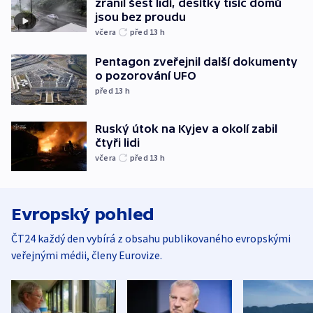
zranil šest lidí, desítky tisíc domů
jsou bez proudu
včera
před 13
h
Pentagon zveřejnil další dokumenty
o pozorování UFO
před 13
h
Ruský útok na Kyjev a okolí zabil
čtyři lidi
včera
před 13
h
Evropský pohled
ČT24 každý den vybírá z obsahu publikovaného evropskými
veřejnými médii, členy Eurovize.