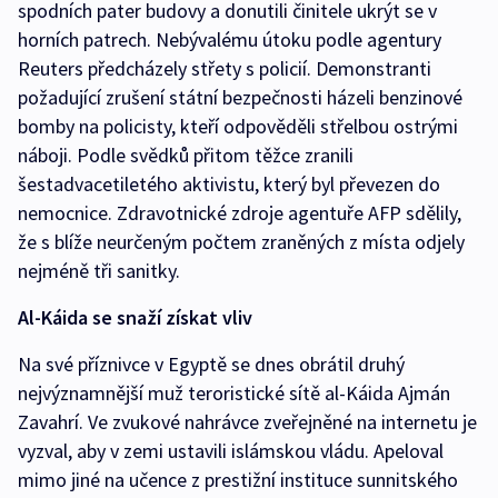
spodních pater budovy a donutili činitele ukrýt se v
horních patrech. Nebývalému útoku podle agentury
Reuters předcházely střety s policií. Demonstranti
požadující zrušení státní bezpečnosti házeli benzinové
bomby na policisty, kteří odpověděli střelbou ostrými
náboji. Podle svědků přitom těžce zranili
šestadvacetiletého aktivistu, který byl převezen do
nemocnice. Zdravotnické zdroje agentuře AFP sdělily,
že s blíže neurčeným počtem zraněných z místa odjely
nejméně tři sanitky.
Al-Káida se snaží získat vliv
Na své příznivce v Egyptě se dnes obrátil druhý
nejvýznamnější muž teroristické sítě al-Káida Ajmán
Zavahrí. Ve zvukové nahrávce zveřejněné na internetu je
vyzval, aby v zemi ustavili islámskou vládu. Apeloval
mimo jiné na učence z prestižní instituce sunnitského