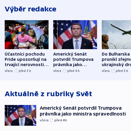
Výběr redakce
Účastníci pochodu
Americký Senát
Do Bulharska
Pride upozorňují na
potvrdil Trumpova
pronikl zřejm
trvající nerovnosti i
právníka jako
ukrajinský dr
společenskou
ministra
explodoval k
včera
před 3
h
včera
před 4
h
včera
před 5
h
atmosféru
spravedlnosti
od plynovod
Aktuálně z rubriky
Svět
Americký Senát potvrdil Trumpova
právníka jako ministra spravedlnosti
včera
před 4
h