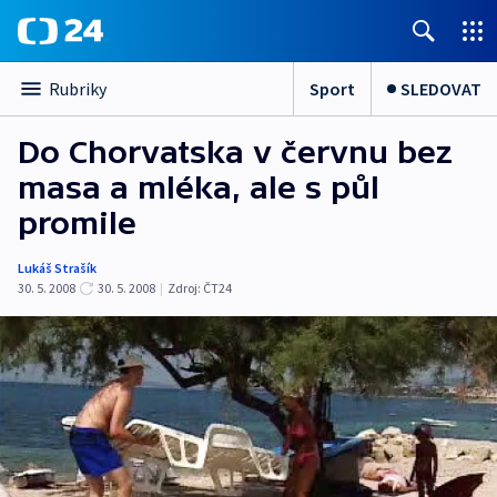
Sport
SLEDOVAT
Rubriky
Do Chorvatska v červnu bez
masa a mléka, ale s půl
promile
Lukáš Strašík
30. 5. 2008
30. 5. 2008
|
Zdroj:
ČT24