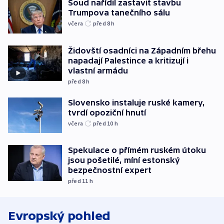
Soud nařídil zastavit stavbu
Trumpova tanečního sálu
včera
před 8
h
Židovští osadníci na Západním břehu
napadají Palestince a kritizují i
vlastní armádu
před 8
h
Slovensko instaluje ruské kamery,
tvrdí opoziční hnutí
včera
před 10
h
Spekulace o přímém ruském útoku
jsou pošetilé, míní estonský
bezpečnostní expert
před 11
h
Evropský pohled