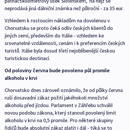
patnáctikilometrový úsek Slovinskem, na nějž se
neprodává jiná dálniční známka než půlroční - za 35 eur.
Vzhledem k rostoucím nákladům na dovolenou v
Chorvatsku se proto čeká odliv českých klientů do
jiných zemí, především do Itálie - vzhledem ke
srovnatelné vzdálenosti, cenám i k preferencím českých
turistů. Itálie byla dosud třetí nejoblíbenější českou
turistickou destinací.
Od poloviny června bude povoleno půl promile
alkoholu v krvi
Chorvatsko dnes zároveň oznámilo, že od půlky června
ruší dosavadní zákaz požití jakéhokoli množství
alkoholu před jízdou. Parlament v Záhřebu schválil
novou podobu zákona, který stanovil povolený limit
alkoholu v krvi na 0,5 promile. Pro některé skupiny
řidičů bude absolutní zákaz platit i dál - týká se to