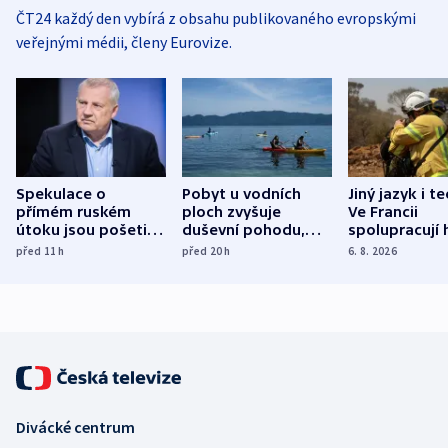
ČT24 každý den vybírá z obsahu publikovaného evropskými
veřejnými médii, členy Eurovize.
Spekulace o
Pobyt u vodních
Jiný jazyk i t
přímém ruském
ploch zvyšuje
Ve Francii
útoku jsou pošetilé,
duševní pohodu,
spolupracují h
míní estonský
ukázala
různých zemí
před 11
h
před 20
h
6. 8. 2026
bezpečnostní
mezinárodní studie
expert
Divácké centrum