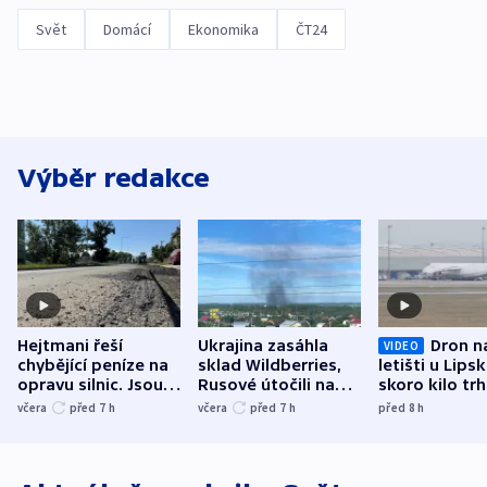
Svět
Domácí
Ekonomika
ČT24
Výběr redakce
Hejtmani řeší
Ukrajina zasáhla
Dron n
VIDEO
chybějící peníze na
sklad Wildberries,
letišti u Lips
opravu silnic. Jsou
Rusové útočili na
skoro kilo trh
nenárokové, namítá
trh, hasiče či
indicie ukazuj
včera
před 7
h
včera
před 7
h
před 8
h
ministerstvo
stadion
Rusko