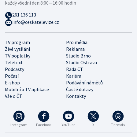
každý všední den:
8:00—16:00 hodin
261 136 113
info@ceskatelevize.cz
TV program
Pro média
Živé vysílání
Reklama
TV poplatky
Studio Brno
Teletext
Studio Ostrava
Podcasty
Rada ČT
Počasí
Kariéra
E-shop
Podávání námětů
Mobilní a TV aplikace
Časté dotazy
Vše o ČT
Kontakty
Instagram
Facebook
YouTube
X
Threads