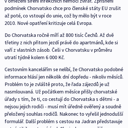
v omezení šíření infekčních nemocí zvířat. Zpřísnění
podmínek Chorvatsko chce pro členské státy EU zrušit
až poté, co vstoupí do unie, což by mělo být v roce
2010. Nové opatření kritizuje celá Evropa.
Do Chorvatska ročně míří až 800 tisíc Čechů. Až dvě
třetiny z nich přitom jezdí právě do apartmánů, kde si
vaří z vlastních zásob. Češi v Chorvatsku v průměru
utratí týdně kolem 6 000 Kč.
Cestovním kancelářím se nelíbí, že Chorvatsko podobné
informace hlásí jen několik dní dopředu - nikoliv měsíců.
Problém to je zvláště proto, že řada zájezdů je už
nasmlouvaná. Už počátkem měsíce přišly chorvatské
úřady s tím, že ti, co cestují do Chorvatska s dětmi - a
nejsou jejich rodiči - musí mít úředně ověřený a soudně
přeložený souhlas rodičů. Nakonec to vyřešil jednodušší
formulář. Další problém s cestou na Jadran představuje