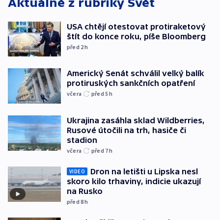
Aktuálně z rubriky
Svět
USA chtějí otestovat protiraketový
štít do konce roku, píše Bloomberg
před 2
h
Americký Senát schválil velký balík
protiruských sankčních opatření
včera
před 5
h
Ukrajina zasáhla sklad Wildberries,
Rusové útočili na trh, hasiče či
stadion
včera
před 7
h
Dron na letišti u Lipska nesl
VIDEO
skoro kilo trhaviny, indicie ukazují
na Rusko
před 8
h