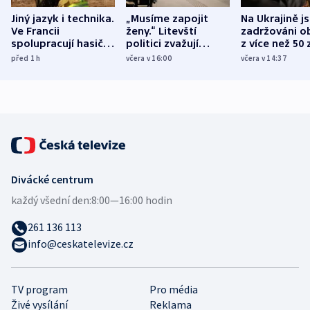
Jiný jazyk i technika.
„Musíme zapojit
Na Ukrajině j
Ve Francii
ženy.“ Litevští
zadržováni o
spolupracují hasiči z
politici zvažují
z více než 50 
různých zemí
dohodu o
Bojovali na s
před 1
h
včera v 16:00
včera v 14:37
demografii
Ruska
Divácké centrum
každý všední den:
8:00—16:00 hodin
261 136 113
info@ceskatelevize.cz
TV program
Pro média
Živé vysílání
Reklama