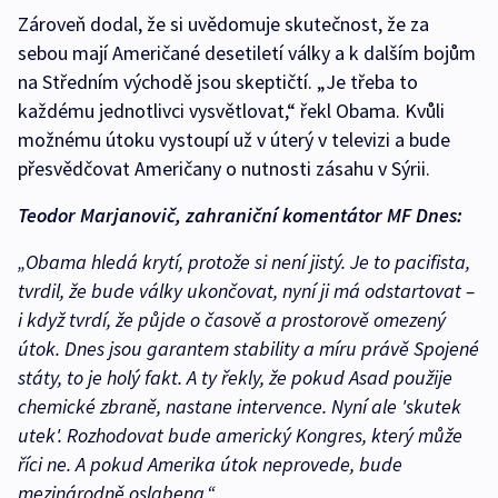
Zároveň dodal, že si uvědomuje skutečnost, že za
sebou mají Američané desetiletí války a k dalším bojům
na Středním východě jsou skeptičtí. „Je třeba to
každému jednotlivci vysvětlovat,“ řekl Obama. Kvůli
možnému útoku vystoupí už v úterý v televizi a bude
přesvědčovat Američany o nutnosti zásahu v Sýrii.
Teodor Marjanovič, zahraniční komentátor MF Dnes:
„Obama hledá krytí, protože si není jistý. Je to pacifista,
tvrdil, že bude války ukončovat, nyní ji má odstartovat –
i když tvrdí, že půjde o časově a prostorově omezený
útok. Dnes jsou garantem stability a míru právě Spojené
státy, to je holý fakt. A ty řekly, že pokud Asad použije
chemické zbraně, nastane intervence. Nyní ale 'skutek
utek'. Rozhodovat bude americký Kongres, který může
říci ne. A pokud Amerika útok neprovede, bude
mezinárodně oslabena.“