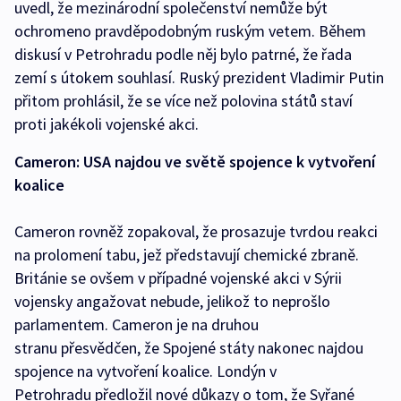
uvedl, že mezinárodní společenství nemůže být
ochromeno pravděpodobným ruským vetem. Během
diskusí v Petrohradu podle něj bylo patrné, že řada
zemí s útokem souhlasí. Ruský prezident Vladimir Putin
přitom prohlásil, že se více než polovina států staví
proti jakékoli vojenské akci.
Cameron: USA najdou ve světě spojence k vytvoření
koalice
Cameron rovněž zopakoval, že prosazuje tvrdou reakci
na prolomení tabu, jež představují chemické zbraně.
Británie se ovšem v případné vojenské akci v Sýrii
vojensky angažovat nebude, jelikož to neprošlo
parlamentem. Cameron je na druhou
stranu přesvědčen, že Spojené státy nakonec najdou
spojence na vytvoření koalice. Londýn v
Petrohradu předložil nové důkazy o tom, že Syřané