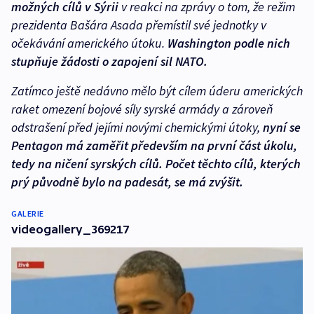
možných cílů v Sýrii
v reakci na zprávy o tom, že režim
prezidenta Bašára Asada přemístil své jednotky v
očekávání amerického útoku.
Washington podle nich
stupňuje žádosti o zapojení sil NATO.
Zatímco ještě nedávno mělo být cílem úderu amerických
raket omezení bojové síly syrské armády a zároveň
odstrašení před jejími novými chemickými útoky,
nyní se
Pentagon má zaměřit především na první část úkolu,
tedy na ničení syrských cílů. Počet těchto cílů, kterých
prý původně bylo na padesát, se má zvýšit.
GALERIE
videogallery_369217