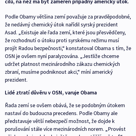
cílů, na něž má být zaměřen případný americký útok.
Podle Obamy většina zemí považuje za pravděpodobné,
že nedávný chemický útok nařídil syrský prezident
Asad. „Existuje ale řada zemí, které jsou přesvědčeny,
že rozhodnutí o útoku proti syrskému režimu musí
projít Radou bezpečnosti,“ konstatoval Obama s tím, že
OSN je ovšem nyní paralyzována. „Jestliže chceme
udržet platnost mezinárodního zákazu chemických
zbraní, musíme podniknout akci,“ míní americký
prezident.
Lidé ztratí důvěru v OSN, varuje Obama
Řada zemí se ovšem obává, že se podobným útokem
nastaví do budoucna precedens. Podle Obamy ale
představuje větší nebezpečí možnost, že dojde k
porušování stále více mezinárodních norem. „Provést