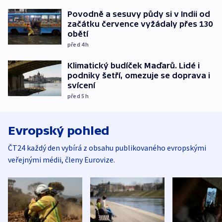
Povodně a sesuvy půdy si v Indii od
začátku července vyžádaly přes 130
obětí
před 4
h
Klimatický budíček Maďarů. Lidé i
podniky šetří, omezuje se doprava i
svícení
před 5
h
Evropský pohled
ČT24 každý den vybírá z obsahu publikovaného evropskými
veřejnými médii, členy Eurovize.