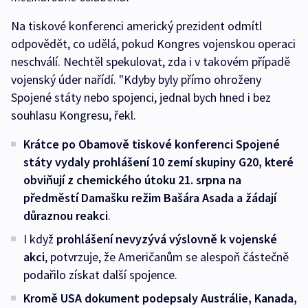
Na tiskové konferenci americký prezident odmítl
odpovědět, co udělá, pokud Kongres vojenskou operaci
neschválí. Nechtěl spekulovat, zda i v takovém případě
vojenský úder nařídí. "Kdyby byly přímo ohroženy
Spojené státy nebo spojenci, jednal bych hned i bez
souhlasu Kongresu, řekl.
Krátce po Obamově tiskové konferenci Spojené
státy vydaly prohlášení 10 zemí skupiny G20, které
obviňují z chemického útoku 21. srpna na
předměstí Damašku režim Bašára Asada a žádají
důraznou reakci
.
I když
prohlášení nevyzývá výslovně k vojenské
akci
, potvrzuje, že Američanům se alespoň částečně
podařilo získat další spojence.
Kromě USA dokument podepsaly Austrálie, Kanada,