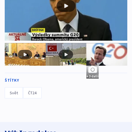
+ 3 další
ŠTÍTKY
Svět
ČT24