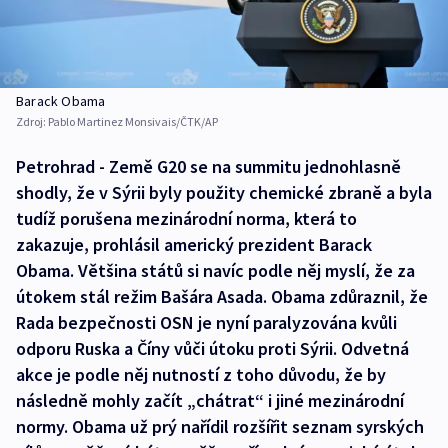
Barack Obama
Zdroj:
Pablo Martinez Monsivais/ČTK/AP
Petrohrad - Země G20 se na summitu jednohlasně
shodly, že v Sýrii byly použity chemické zbraně a byla
tudíž porušena mezinárodní norma, která to
zakazuje, prohlásil americký prezident Barack
Obama. Většina států si navíc podle něj myslí, že za
útokem stál režim Bašára Asada. Obama zdůraznil, že
Rada bezpečnosti OSN je nyní paralyzována kvůli
odporu Ruska a Číny vůči útoku proti Sýrii. Odvetná
akce je podle něj nutností z toho důvodu, že by
následně mohly začít „chátrat“ i jiné mezinárodní
normy. Obama už prý nařídil rozšířit seznam syrských