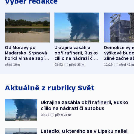
Výběr redakce
Od Moravy po
Ukrajina zasáhla
Demolice vyh
Maďarsko. Srpnová
obří rafinerii, Rusko
výškové budo
horká vlna se zapíše
cílilo na nádraží či
Zlíně začne a
do dějin
autobus
následujících
před 10
m
08:52
před 23
m
12:29
před 42
klimatologie
Aktuálně z rubriky
Svět
Ukrajina zasáhla obří rafinerii, Rusko
cílilo na nádraží či autobus
08:52
před 23
m
Letadlo, u kterého se v Lipsku našel