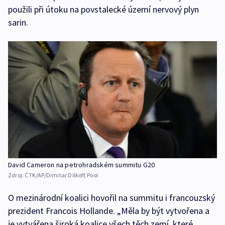
použili při útoku na povstalecké území nervový plyn
sarin.
David Cameron na petrohradském summitu G20
Zdroj:
ČTK/AP/Dimitar Dilkoff, Pool
O mezinárodní koalici hovořil na summitu i francouzský
prezident Francois Hollande. „Měla by být vytvořena a
je vytvářena široká koalice všech těch zemí, které