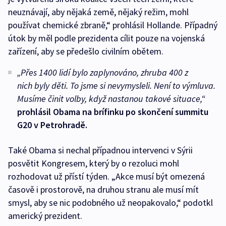
neuznávají, aby nějaká země, nějaký režim, mohl
používat chemické zbraně,“ prohlásil Hollande. Případný
útok by měl podle prezidenta cílit pouze na vojenská
zařízení, aby se předešlo civilním obětem.
„Přes 1400 lidí bylo zaplynováno, zhruba 400 z
nich byly děti. To jsme si nevymysleli. Není to výmluva.
Musíme činit volby, když nastanou takové situace,“
prohlásil Obama na brífinku po skončení summitu
G20 v Petrohradě.
Také Obama si nechal případnou intervenci v Sýrii
posvětit Kongresem, který by o rezoluci mohl
rozhodovat už přístí týden. „Akce musí být omezená
časově i prostorově, na druhou stranu ale musí mít
smysl, aby se nic podobného už neopakovalo,“ podotkl
americký prezident.