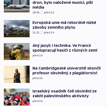
dron, bylo naložené municí, píší
média
10:56
před 1
h
Evropská unie má rekordně nízké
zásoby zemního plynu
11:23
před 1
h
Jiný jazyk i technika. Ve Francii
spolupracují hasiči z různých zemí
před 1
h
Na Cambridgeské univerzitě skončil
profesor obviněný z plagiátorství
před 2
h
Izraelský osadník čelí obvinění ze
zabití palestinského aktivisty
před 3
h