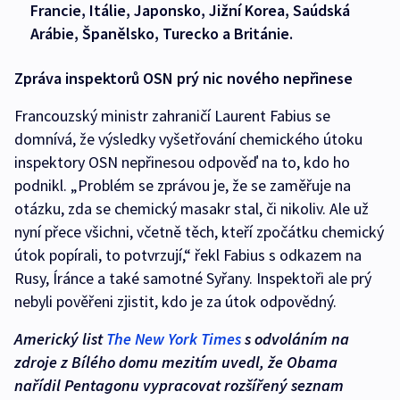
Francie, Itálie, Japonsko, Jižní Korea, Saúdská
Arábie, Španělsko, Turecko a Británie.
Zpráva inspektorů OSN prý nic nového nepřinese
Francouzský ministr zahraničí Laurent Fabius se
domnívá, že výsledky vyšetřování chemického útoku
inspektory OSN nepřinesou odpověď na to, kdo ho
podnikl. „Problém se zprávou je, že se zaměřuje na
otázku, zda se chemický masakr stal, či nikoliv. Ale už
nyní přece všichni, včetně těch, kteří zpočátku chemický
útok popírali, to potvrzují,“ řekl Fabius s odkazem na
Rusy, Íránce a také samotné Syřany. Inspektoři ale prý
nebyli pověřeni zjistit, kdo je za útok odpovědný.
Americký list
The New York Times
s odvoláním na
zdroje z Bílého domu mezitím uvedl, že Obama
nařídil Pentagonu vypracovat rozšířený seznam