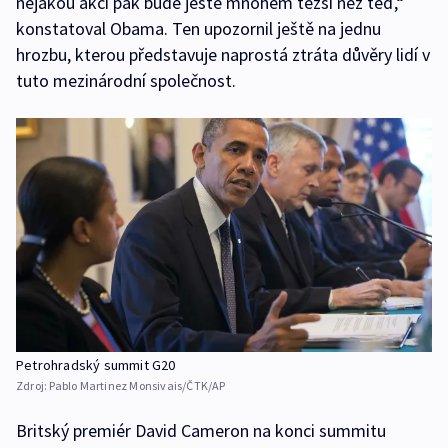
nějakou akci pak bude ještě mnohem těžší než teď,“
konstatoval Obama. Ten upozornil ještě na jednu
hrozbu, kterou představuje naprostá ztráta důvěry lidí v
tuto mezinárodní společnost.
Petrohradský summit G20
Zdroj:
Pablo Martinez Monsivais/ČTK/AP
Britský premiér David Cameron na konci summitu