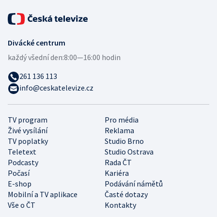
Divácké centrum
každý všední den:
8:00—16:00 hodin
261 136 113
info@ceskatelevize.cz
TV program
Pro média
Živé vysílání
Reklama
TV poplatky
Studio Brno
Teletext
Studio Ostrava
Podcasty
Rada ČT
Počasí
Kariéra
E-shop
Podávání námětů
Mobilní a TV aplikace
Časté dotazy
Vše o ČT
Kontakty