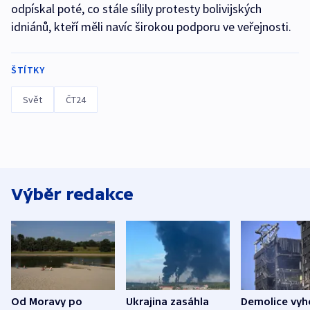
odpískal poté, co stále sílily protesty bolivijských
idniánů, kteří měli navíc širokou podporu ve veřejnosti.
ŠTÍTKY
Svět
ČT24
Výběr redakce
Od Moravy po
Ukrajina zasáhla
Demolice vyh