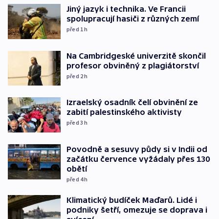
Jiný jazyk i technika. Ve Francii
spolupracují hasiči z různých zemí
před 1
h
Na Cambridgeské univerzitě skončil
profesor obviněný z plagiátorství
před 2
h
Izraelský osadník čelí obvinění ze
zabití palestinského aktivisty
před 3
h
Povodně a sesuvy půdy si v Indii od
začátku července vyžádaly přes 130
obětí
před 4
h
Klimatický budíček Maďarů. Lidé i
podniky šetří, omezuje se doprava i