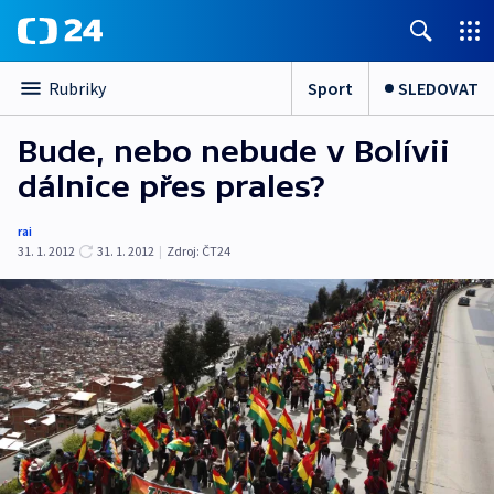
Sport
SLEDOVAT
Rubriky
Bude, nebo nebude v Bolívii
dálnice přes prales?
rai
31. 1. 2012
31. 1. 2012
|
Zdroj:
ČT24