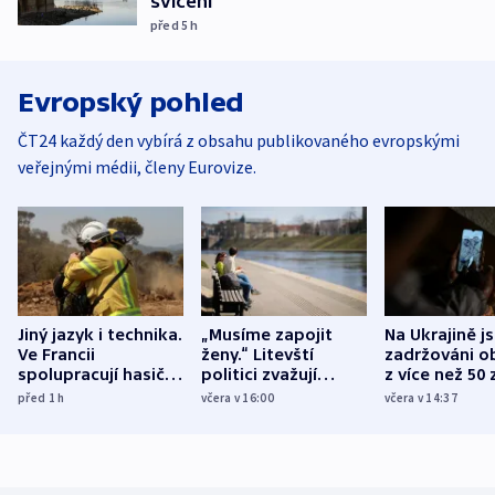
svícení
před 5
h
Evropský pohled
ČT24 každý den vybírá z obsahu publikovaného evropskými
veřejnými médii, členy Eurovize.
Jiný jazyk i technika.
„Musíme zapojit
Na Ukrajině j
Ve Francii
ženy.“ Litevští
zadržováni o
spolupracují hasiči z
politici zvažují
z více než 50 
různých zemí
dohodu o
Bojovali na s
před 1
h
včera v 16:00
včera v 14:37
demografii
Ruska