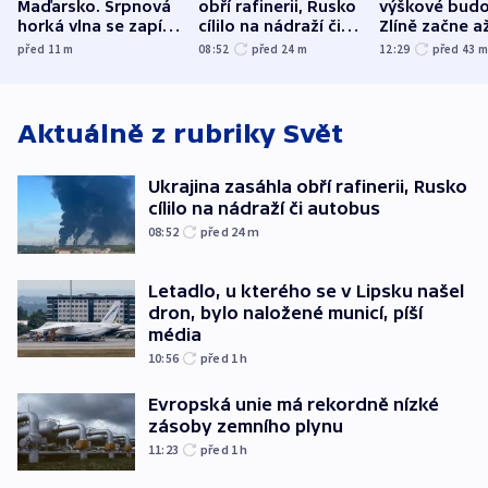
Maďarsko. Srpnová
obří rafinerii, Rusko
výškové budo
horká vlna se zapíše
cílilo na nádraží či
Zlíně začne a
do dějin
autobus
následujících
před 11
m
08:52
před 24
m
12:29
před 43
klimatologie
Aktuálně z rubriky
Svět
Ukrajina zasáhla obří rafinerii, Rusko
cílilo na nádraží či autobus
08:52
před 24
m
Letadlo, u kterého se v Lipsku našel
dron, bylo naložené municí, píší
média
10:56
před 1
h
Evropská unie má rekordně nízké
zásoby zemního plynu
11:23
před 1
h