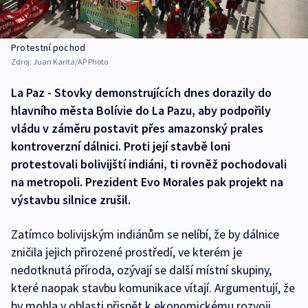
Protestní pochod
Zdroj:
Juan Karita/AP Photo
La Paz - Stovky demonstrujících dnes dorazily do
hlavního města Bolívie do La Pazu, aby podpořily
vládu v záměru postavit přes amazonský prales
kontroverzní dálnici. Proti její stavbě loni
protestovali bolivijští indiáni, ti rovněž pochodovali
na metropoli. Prezident Evo Morales pak projekt na
výstavbu silnice zrušil.
Zatímco bolivijským indiánům se nelíbí, že by dálnice
zničila jejich přirozené prostředí, ve kterém je
nedotknutá příroda, ozývají se další místní skupiny,
které naopak stavbu komunikace vítají. Argumentují, že
by mohla v oblasti přispět k ekonomickému rozvoji.