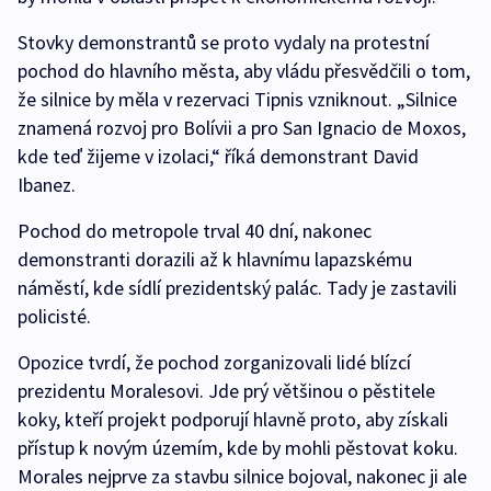
Stovky demonstrantů se proto vydaly na protestní
pochod do hlavního města, aby vládu přesvědčili o tom,
že silnice by měla v rezervaci Tipnis vzniknout. „Silnice
znamená rozvoj pro Bolívii a pro San Ignacio de Moxos,
kde teď žijeme v izolaci,“ říká demonstrant David
Ibanez.
Pochod do metropole trval 40 dní, nakonec
demonstranti dorazili až k hlavnímu lapazskému
náměstí, kde sídlí prezidentský palác. Tady je zastavili
policisté.
Opozice tvrdí, že pochod zorganizovali lidé blízcí
prezidentu Moralesovi. Jde prý většinou o pěstitele
koky, kteří projekt podporují hlavně proto, aby získali
přístup k novým územím, kde by mohli pěstovat koku.
Morales nejprve za stavbu silnice bojoval, nakonec ji ale