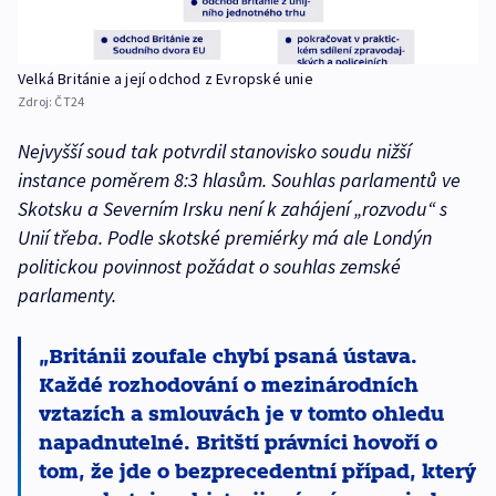
Velká Británie a její odchod z Evropské unie
Zdroj:
ČT24
Nejvyšší soud tak potvrdil stanovisko soudu nižší
instance poměrem 8:3 hlasům. Souhlas parlamentů ve
Skotsku a Severním Irsku není k zahájení „rozvodu“ s
Unií třeba. Podle skotské premiérky má ale Londýn
politickou povinnost požádat o souhlas zemské
parlamenty.
Británii zoufale chybí psaná ústava.
Každé rozhodování o mezinárodních
vztazích a smlouvách je v tomto ohledu
napadnutelné. Britští právníci hovoří o
tom, že jde o bezprecedentní případ, který