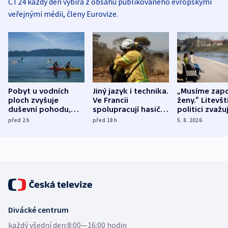
ČT24 každý den vybírá z obsahu publikovaného evropskými
veřejnými médii, členy Eurovize.
Pobyt u vodních
Jiný jazyk i technika.
„Musíme zapo
ploch zvyšuje
Ve Francii
ženy.“ Litevšt
duševní pohodu,
spolupracují hasiči z
politici zvažuj
ukázala
různých zemí
dohodu o
před 2
h
před 18
h
5. 8. 2026
mezinárodní studie
demografii
Divácké centrum
každý všední den:
8:00—16:00 hodin