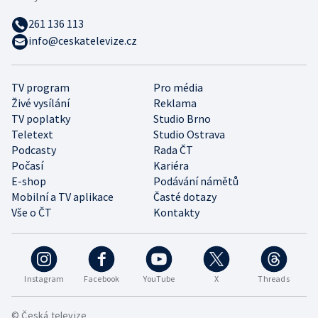
261 136 113
info@ceskatelevize.cz
TV program
Pro média
Živé vysílání
Reklama
TV poplatky
Studio Brno
Teletext
Studio Ostrava
Podcasty
Rada ČT
Počasí
Kariéra
E-shop
Podávání námětů
Mobilní a TV aplikace
Časté dotazy
Vše o ČT
Kontakty
Instagram
Facebook
YouTube
X
Threads
© Česká televize