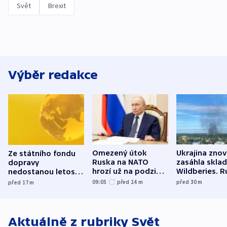
Svět
Brexit
Výběr redakce
Omezený útok
Ukrajina zno
Ze státního fondu
Ruska na NATO
zasáhla skla
dopravy
hrozí už na podzim,
Wildberies. 
nedostanou letos
varují tajné služby
útočili v Cha
kraje na silnice ani
09:05
před 24
m
před 30
m
před 17
m
USA
oblasti
korunu, řekl Půta
Aktuálně z rubriky
Svět