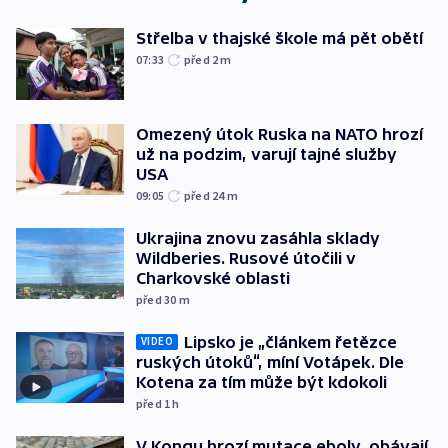
Střelba v thajské škole má pět obětí
07:33
před 2
m
Omezený útok Ruska na NATO hrozí
už na podzim, varují tajné služby
USA
09:05
před 24
m
Ukrajina znovu zasáhla sklady
Wildberies. Rusové útočili v
Charkovské oblasti
před 30
m
Lipsko je „článkem řetězce
VIDEO
ruských útoků“, míní Votápek. Dle
Kotena za tím může být kdokoli
před 1
h
V Kongu hrozí mutace eboly, obávají