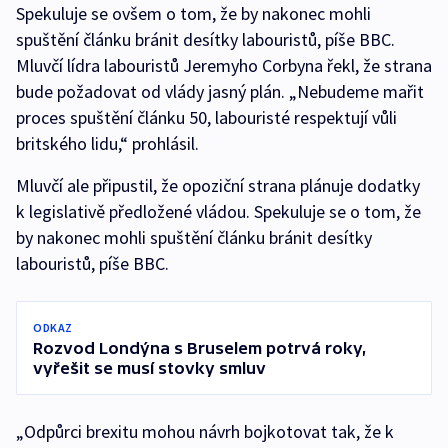
Spekuluje se ovšem o tom, že by nakonec mohli
spuštění článku bránit desítky labouristů, píše BBC.
Mluvčí lídra labouristů Jeremyho Corbyna řekl, že strana
bude požadovat od vlády jasný plán. „Nebudeme mařit
proces spuštění článku 50, labouristé respektují vůli
britského lidu,“ prohlásil.
Mluvčí ale připustil, že opoziční strana plánuje dodatky
k legislativě předložené vládou. Spekuluje se o tom, že
by nakonec mohli spuštění článku bránit desítky
labouristů, píše BBC.
ODKAZ
Rozvod Londýna s Bruselem potrvá roky,
vyřešit se musí stovky smluv
„Odpůrci brexitu mohou návrh bojkotovat tak, že k