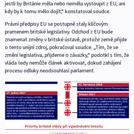
jestli by Británie měla nebo neměla vystoupit z EU, ani
kdy by k tomu mělo dojít,“ konstatoval soudce.
Právní předpisy EU se postupně staly klíčovým
pramenem britské legislativy. Odchod z EU bude
znamenat změny v britské ústavě, protože země přijde
o tento unijní zdroj, pokračoval soudce. „Tím, že se
změní legislativa, přijdeme o závazky,“ podotkl s tím, že
vláda tedy nemůže článek aktivovat, dokud zahájení
procesu odluky neodsouhlasí parlament.