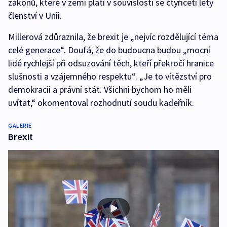
zákonů, které v zemi platí v souvislosti se čtyřiceti lety
členství v Unii.
Millerová zdůraznila, že brexit je „nejvíc rozdělující téma
celé generace“. Doufá, že do budoucna budou „mocní
lidé rychlejší při odsuzování těch, kteří překročí hranice
slušnosti a vzájemného respektu“. „Je to vítězství pro
demokracii a právní stát. Všichni bychom ho měli
uvítat,“ okomentoval rozhodnutí soudu kadeřník.
GALERIE
Brexit