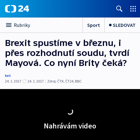
Sport
SLEDOVAT
Rubriky
Brexit spustíme v březnu, i
přes rozhodnutí soudu, tvrdí
Mayová. Co nyní Brity čeká?
ket
24. 1. 2017
24. 1. 2017
|
Zdroj:
ČTK
,
ČT24
,
BBC
Nahrávám video