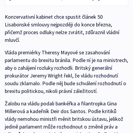
Konzervativní kabinet chce spustit článek 50
Lisabonské smlouvy nejpozději do konce března,
přičemž proces odluky nelze zvrátit, zdůraznil vládní
mluvčí.
Vláda premiérky Theresy Mayové se zasahování
parlamentu do brexitu bránila. Podle ní je na ministrech,
aby o zahájení rozluky rozhodli. Britský generální
prokurátor Jeremy Wright řekl, že vládu rozhodnutí
soudu zklamalo. Podle něj bude schválení rozhodnutí o
brexitu politickou, nikoli právní záležitostí.
Žalobu na vládu podali bankéřka a filantropka Gina
Millerová a kadeřník Deir dos Santos. Podle kritiků
vlády nemohou ministři měnit britskou ústavu, jelikož
jedině parlament může rozhodnout o změně práv a