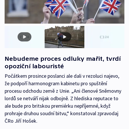
Nebudeme proces odluky mařit, tvrdí
opoziční labouristé
Počátkem prosince poslanci ale dali v rezoluci najevo,
že podpoří harmonogram kabinetu pro spuštění
procesu odchodu země z Unie. „Ani členové Sněmovny
lordů se netváří nijak odbojně. Z hlediska reputace to
ale bude pro britskou premiérku nepříjemné, když
prohraje druhou soudní bitvu,“ konstatoval zpravodaj
ČRo Jiří Hošek.