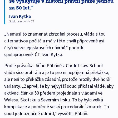
se vyskytuje v historii právní praxe jednou
za 50 let.
Ivan Kytka
Spolupracovník ČT
„Nemusí to znamenat zbrzdění procesu, vláda s tou
alternativou počítá a má v této chvíli připravené asi
čtyři verze legislativních návrhů,“ podotkl
spolupracovník ČT Ivan Kytka.
Podle právníka Jiřího Příbáně z Cardiff Law School
vláda sice prohrála a je to pro ni nepříjemná překážka,
ale není to překážka zásadní, protože hrozily dvě horší
varianty. „Zaprvé, že by nejvyšší soud přikázal vládě, aby
aktivaci článku 50 předem projednala s vládami ve
Walesu, Skotsku a Severním Irsku. To by byla velká
komplikace a poměrně velký procedurální zmatek. To
soud jednoznačně odmítl,“ vysvětlil Přibáň.