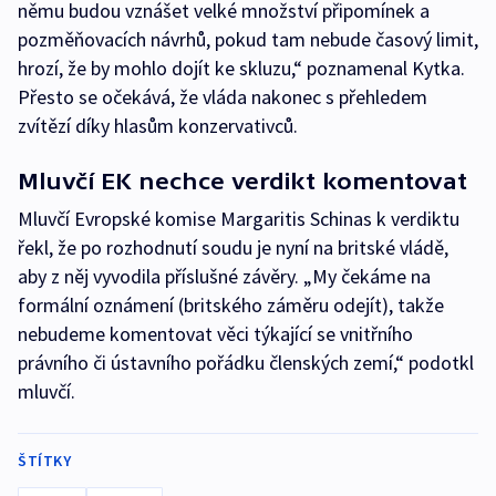
němu budou vznášet velké množství připomínek a
pozměňovacích návrhů, pokud tam nebude časový limit,
hrozí, že by mohlo dojít ke skluzu,“ poznamenal Kytka.
Přesto se očekává, že vláda nakonec s přehledem
zvítězí díky hlasům konzervativců.
Mluvčí EK nechce verdikt komentovat
Mluvčí Evropské komise Margaritis Schinas k verdiktu
řekl, že po rozhodnutí soudu je nyní na britské vládě,
aby z něj vyvodila příslušné závěry. „My čekáme na
formální oznámení (britského záměru odejít), takže
nebudeme komentovat věci týkající se vnitřního
právního či ústavního pořádku členských zemí,“ podotkl
mluvčí.
ŠTÍTKY