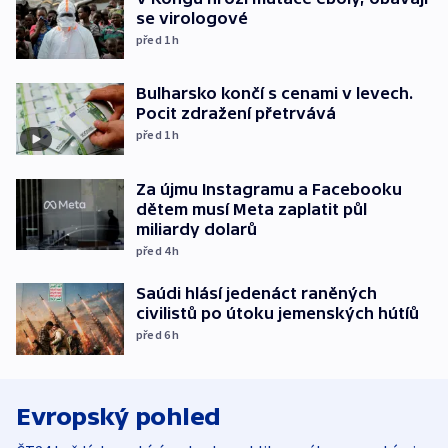
se virologové
před 1
h
Bulharsko končí s cenami v levech.
Pocit zdražení přetrvává
před 1
h
Za újmu Instagramu a Facebooku
dětem musí Meta zaplatit půl
miliardy dolarů
před 4
h
Saúdi hlásí jedenáct raněných
civilistů po útoku jemenských hútíů
před 6
h
Evropský pohled