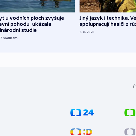
Jiný jazyk i technika. Ve
t u vodních ploch zvyšuje
spolupracují hasiči z r
evní pohodu, ukázala
inárodní studie
6. 8. 2026
17
hodinami
Č