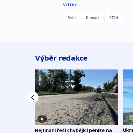
ŠTÍTKY
Svět
Domácí
ČT24
Výběr redakce
Ukra
Hejtmani řeší chybějící peníze na