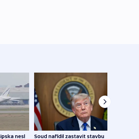
Žido
Lipska nesl
Soud nařídil zastavit stavbu