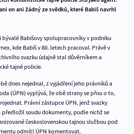
ani on ani žádný ze svědků, které Babiš navrhl
i bývalé Babišovy spolupracovníky v podniku
ex, kde Babiš v 80. letech pracoval. Právě v
chivního svazku údajně stal důvěrníkem a
ké tajné policie.
bě dnes nejednal, z vyjádření jeho právníků a
da (ÚPN) vyplývá, že obě strany se přou o to,
projednat. Právní zástupce ÚPN, jenž svazky
, předložil soudu dokumenty, podle nichž se
ganizované československou tajnou službou pod
umentu odmítl ÚPN komentovat.