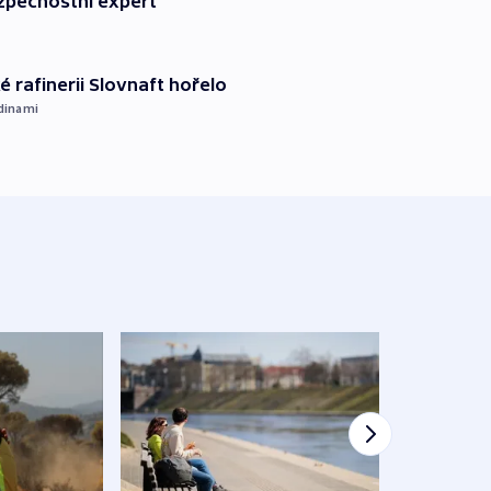
zpečnostní expert
é rafinerii Slovnaft hořelo
dinami