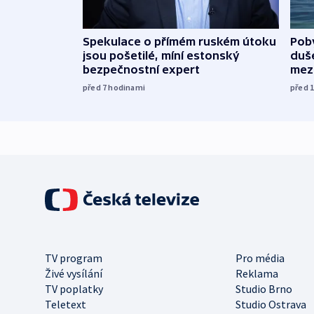
Spekulace o přímém ruském útoku
Poby
jsou pošetilé, míní estonský
duš
bezpečnostní expert
mez
před 7
hodinami
před 
TV program
Pro média
Živé vysílání
Reklama
TV poplatky
Studio Brno
Teletext
Studio Ostrava