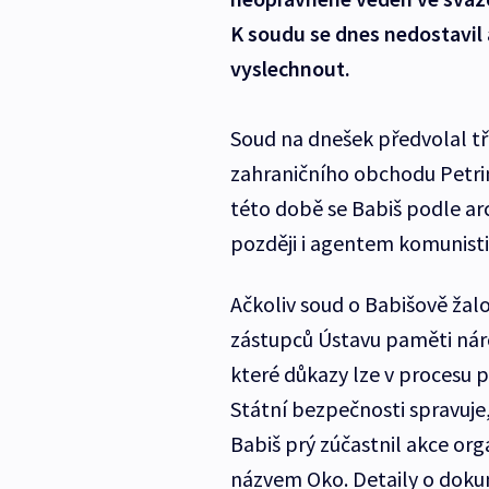
K soudu se dnes nedostavil 
vyslechnout.
Soud na dnešek předvolal tř
zahraničního obchodu Petrim
této době se Babiš podle ar
později i agentem komunistic
Ačkoliv soud o Babišově žalo
zástupců Ústavu paměti náro
které důkazy lze v procesu 
Státní bezpečnosti spravuje
Babiš prý zúčastnil akce or
názvem Oko. Detaily o dok