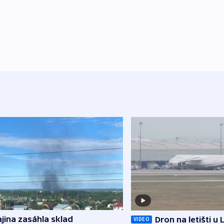
jina zasáhla sklad
Dron na letišti u 
VIDEO