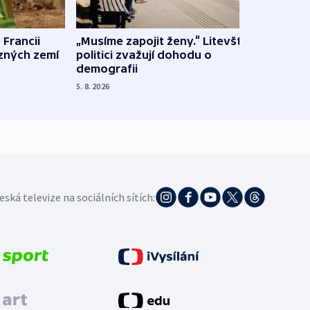
 Francii
„Musíme zapojit ženy.“ Litevští
Na Uk
ůzných zemí
politici zvažují dohodu o
občan
demografii
na s
5. 8. 2026
5. 8. 20
eská televize na sociálních sítích: