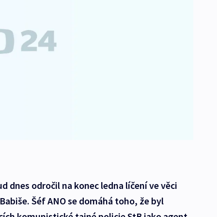
ud dnes odročil na konec ledna líčení ve věci
 Babiše. Šéf ANO se domáhá toho, že byl
ch komunistické tajné policie StB jako agent.