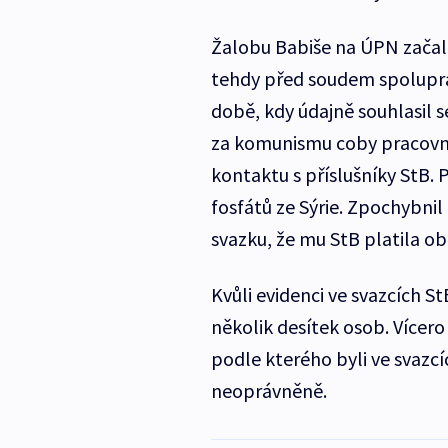
Žalobu Babiše na ÚPN začal 
tehdy před soudem spolupráci
době, kdy údajně souhlasil se
za komunismu coby pracovní
kontaktu s příslušníky StB. 
fosfátů ze Sýrie. Zpochybnil
svazku, že mu StB platila ob
Kvůli evidenci ve svazcích S
několik desítek osob. Vícero
podle kterého byli ve svazc
neoprávněně.