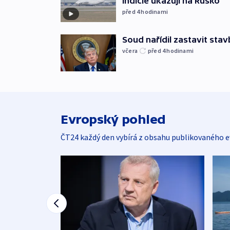
indicie ukazují na Rusko
před 4
hodinami
Soud nařídil zastavit sta
včera
před 4
hodinami
Evropský pohled
ČT24 každý den vybírá z obsahu publikovaného e