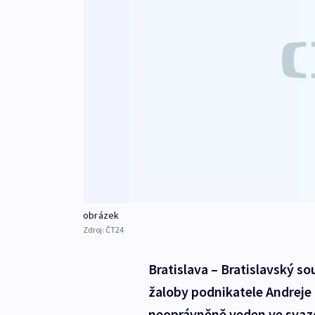
obrázek
Zdroj:
ČT24
Bratislava – Bratislavský so
žaloby podnikatele Andreje
neoprávněně veden ve svazcí