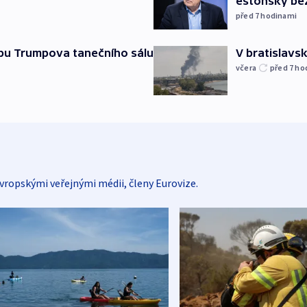
estonský be
před 7
hodinami
vbu Trumpova tanečního sálu
V bratislavsk
včera
před 7
ho
vropskými veřejnými médii, členy Eurovize.