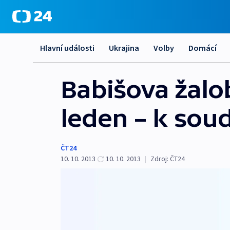
Hlavní události
Ukrajina
Volby
Domácí
Babišova žalo
leden – k sou
ČT24
10. 10. 2013
10. 10. 2013
|
Zdroj:
ČT24