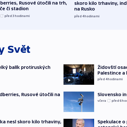
berries, Rusové útočili na trh,
skoro kilo trhaviny, ind
če či stadion
na Rusko
před 3
hodinami
před 4
hodinami
ky
Svět
elký balík protiruských
Židovští osa
Palestince a 
před 4
hodinami
Slovensko in
dberries, Rusové útočili na
včera
před 6
ho
ska nesl skoro kilo trhaviny,
Spekulace o 