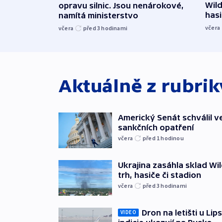
Wild
opravu silnic. Jsou nenárokové,
hasi
namítá ministerstvo
včera
včera
před 3
hodinami
Aktuálně z rubri
Americký Senát schválil v
sankčních opatření
včera
před 1
hodinou
Ukrajina zasáhla sklad Wil
trh, hasiče či stadion
včera
před 3
hodinami
Dron na letišti u Lip
VIDEO