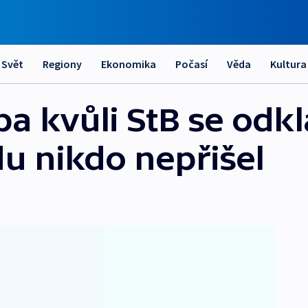
Svět
Regiony
Ekonomika
Počasí
Věda
Kultura
ba kvůli StB se odk
du nikdo nepřišel