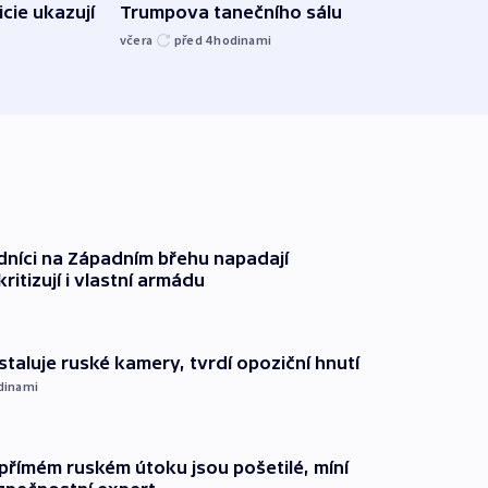
břehu
icie ukazují
Trumpova tanečního sálu
kriti
včera
před 4
hodinami
před 4
dníci na Západním břehu napadají
kritizují i vlastní armádu
staluje ruské kamery, tvrdí opoziční hnutí
dinami
přímém ruském útoku jsou pošetilé, míní