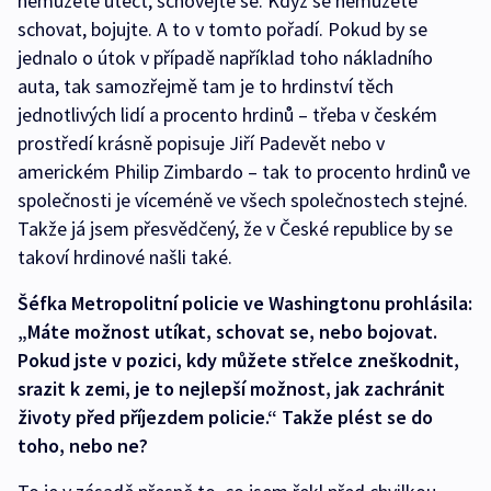
nemůžete utéct, schovejte se. Když se nemůžete
schovat, bojujte. A to v tomto pořadí. Pokud by se
jednalo o útok v případě například toho nákladního
auta, tak samozřejmě tam je to hrdinství těch
jednotlivých lidí a procento hrdinů – třeba v českém
prostředí krásně popisuje Jiří Padevět nebo v
americkém Philip Zimbardo – tak to procento hrdinů ve
společnosti je víceméně ve všech společnostech stejné.
Takže já jsem přesvědčený, že v České republice by se
takoví hrdinové našli také.
Šéfka Metropolitní policie ve Washingtonu prohlásila:
„Máte možnost utíkat, schovat se, nebo bojovat.
Pokud jste v pozici, kdy můžete střelce zneškodnit,
srazit k zemi, je to nejlepší možnost, jak zachránit
životy před příjezdem policie.“ Takže plést se do
toho, nebo ne?