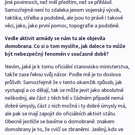
jiné povinnosti, než měl předtím, než se přihlásil.
Samozřejmě není to zdaleka jenom vojenský výcvik,
taktika, střelba a podobně, ale jsou to právě i takové
věci, jako, jako první pomoc, topografie a podobně.
Vedle aktivit armády se nám tu ale objevila
domobrana. Co si o tom myslíte, jak dalece to může
být nebezpečný fenomén v současné době?
Nevím, jaké je k tomu oficiální stanovisko ministerstva,
takže zase řeknu svůj názor. Podle mě je to doslova
průšvih. Samozřejmě že v tento okamžik způsob, jak
vystupují a co dělají, tak se může jevit jako absolutně
neškodný, ale část z těch lidí v žádném případě nemá
dobré úmysly, část z nich možná i ty dobré úmysly má,
ale pak se mají zapojit do oficiálních aktivit státu.
Obecně jestliže se bavíme o domobraně: znakem
domobrany je to, že cvičí se zbraněmi. Jediný, kdo ve