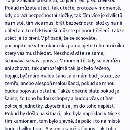
To je v zásadě přesně to, co jsem řekl před chvilkou.
Pokud můžete utéct, tak utečte, protože v momentě,
kdy dorazí bezpečnostní složky, tak čím více je civilistů
na místě, tím více musí brát bezpečnostní složky na ně
ohled a o to efektivnější můžete přijmout řešení. Takže
utéct je to první. V případě, že se schováte,
pochopitelně v ten okamžik zpomalujete toho útočníka,
který vás musí hledat. Neschováváte se sama,
schovává se vás spousta. V momentě, kdy se nemůžu
ani schovat, tak samozřejmě tak jak bylo řečeno,
bojuju, byť mám malou šanci, ale mám buď jistotu, že
zemřu, anebo alespoň malou šanci, pokud se mnou
budou bojovat i ostatní. Takže obecně platí: pokud je
šance, že toho budou schopny a budou včas stíhat
policejní jednotky, zbytečně se jim do toho neplést.
Pokud by došlo na situaci, jako byla například v Nice s
tím kamionem, tam bylo zjevné, že policii to na místě
bude chvilku trvat. A v ten okamžik činnost jak toho