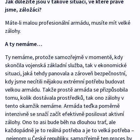
Jak důležité jsou v takové situaci, ve které právě
jsme, záložáci?
Máte-li malou profesionální armádu, musíte mít velké
zálohy.
A ty nemáme…
Ty nemáme, protože samozřejmě v momentě, kdy
skončila vojenská základní služba, tak v ekonomické
situaci, jaká tehdy panovala a zároveň bezpečnostní,
kdy jsme necítili nějakou extrémní potřebu budovat
velkou armádu. Takže prostě armáda se přizpůsobila
tomu, kolik dostávala prostředků, tak ono zálohy v
tento okamžik nemáme. Armáda teďka poměrně
intenzivně se snaží začít efektivně posilovat aktivní
zálohy. Ono to asi bude běh na dlouhou trať, ale
každopádně je to reálná potřeba a je to velká potřeba –
nejenom u České republiky, samozřejmě ten proces by