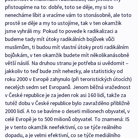
přistoupíme na to: dobře, toto se děje, my si to
nenecháme líbit a vracíme vám to stonásobně, ale toto
prostě se děje a my to ustojíme, tak v ten okamžik
jsme vyhráli my. Pokud to povede k radikalizaci a
budeme tady mít útoky radikálních bojůvek vůči
muslimům, ti budou mít vlastní útoky proti radikálním
bojůvkám, v ten okamžik budete mít několikanásobně
větší násilí. Na druhou stranu je potřeba si uvědomit –
jakkoliv to teď bude znít nehezky, ale statisticky od
roku 2000 v Evropě zahynulo (při teroristických útocích)
necelých sedm set Evropanů. Jenom běžná vražednost
v České republice je za jeden rok asi 160 lidí, takže za
tutéž dobu v České republice bylo zavražděno přibližně
2000 lidí. A to se bavíme o deseti milionech obyvatel, v
celé Evropě je to 500 milionů obyvatel. To znamená: IS
je v tento okamžik neefektivní, co se týče reálného
dopadu, a je velmi efektivní, co se týče mediálního