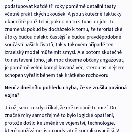
podstupovat každé tři roky poměrně detailní testy
včetně praktických zkoušek. A jsou skutečně fakticky
okamžitě použitelní, pokud na tu situaci dojde. To
znamená: pokud by docházelo k tomu, že teroristické
útoky budou daleko častější a budou pravděpodobně
součástí našich životů, tak v takovém případě ten
izraelský model může mít smysl. Ale potom skutečně
to nastavení toho, jak moc chceme občany angažovat,
je poměrně velmi komplikovaná věc, kterou asi nejsem
schopen vyřešit během tak krátkého rozhovoru.
Není z dnešního pohledu chyba, že se zrušila povinná
vojna?
Já už jsem to kdysi říkal, že mě osobně to mrzí. Do
značné míry samozřejmě to bylo logické opatření,
protože došlo ke změně ve vojenství, technologie,
které používáme, jsou podstatně komplikovanější. V