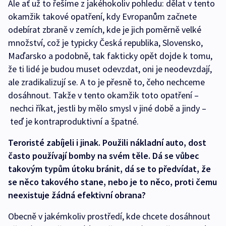
Ale ať už to řešíme z jakéhokoliv pohledu: dělat v tento
okamžik takové opatření, kdy Evropanům začnete
odebírat zbraně v zemích, kde je jich poměrně velké
množství, což je typicky Česká republika, Slovensko,
Maďarsko a podobně, tak fakticky opět dojde k tomu,
že ti lidé je budou muset odevzdat, oni je neodevzdají,
ale zradikalizují se. A to je přesně to, čeho nechceme
dosáhnout. Takže v tento okamžik toto opatření –
nechci říkat, jestli by mělo smysl v jiné době a jindy –
teď je kontraproduktivní a špatné.
Teroristé zabíjeli i jinak. Použili nákladní auto, dost
často používají bomby na svém těle. Dá se vůbec
takovým typům útoku bránit, dá se to předvídat, že
se něco takového stane, nebo je to něco, proti čemu
neexistuje žádná efektivní obrana?
Obecně v jakémkoliv prostředí, kde chcete dosáhnout