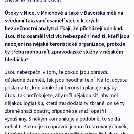
zbytečně to medializovat.
Útoky v Nice, v Mnichově a také v Bavorsku měli na
svědomí takzvaní osamělí vlci, o kterých
bezpečnostní analytici říkají, že přicházejí odnikud.
Jsou tito osamělí vlci víc nebezpeční než ti, kteří jsou
napojení na nějaké teroristické organizace, protože
ty třeba mohou mít zpravodajské služby v nějakém
hledáčku?
Jsou nebezpeční v tom, že pokud jsou opravdu
důsledně osamělí, tak jsou neodhalitelní. Na to, abyste
přišla na to, kde konkrétní terorista plánuje nějaký
útok, tak potřebujete, aby měl nějakou síť, aby měl
nějakou logistiku, která mu dodala ty zbraně, on se ty
zbraně snaží opatřit, případně se snaží opatřit
výbušniny. S někým komunikuje a podobně, to se dá
odhalit. Pokud je to opravdu jenom frustrovaný člověk,