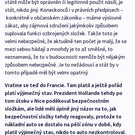
státě může být oprávněn či legitimně použít násilí, je
stát, nikdo jiný. Koneckonců i v právních předpisech –
konkrétně v občanském zákoníku – máme výslovně
zákaz, aby zájmová sdružení jakýmkoliv způsobem
suplovala funkci ozbrojených složek. Takže toto je
velmi nebezpečné, že aktuálně ten počet je malý, že se
mezi sebou hádají a mnohdy je to až směšné, to
neznamená, že to v budoucnosti nemůže být nějakým
způsobem nebezpečné. Je to nežádoucí a stát by v
tomto případě měl být velmi opatrný.
Vraťme se teď do Francie. Tam platil a ještě pořád
platí výjimečný stav. Prezident Hollande tehdy po
tom útoku v Nice poděkoval bezpečnostním
složkám, ale lidé měli úplně jiný názor na to, jak
bezpečnostní složky tehdy reagovaly, protože to
nákladní auto se dostalo na pěší zónu v době, kdy
platil výjimečný stav, nikdo to auto nezkontroloval.