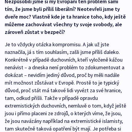
Nezpůsobili jsme si my Evropani ten problém sami
tím, že jsme byli příliš liberální? Neotevřeli jsme ty
dveře moc? Vlastně kde je ta hranice toho, kdy ještě
můžeme zachovávat všechny ty svoje svobody, ale
zároveň zůstat v bezpečí?
Je to vždycky otázka kompromisu. A jak už jste
naznačila, já s tím souhlasím, zašli jsme příliš daleko.
Konkrétně v případě duchovních, kteří vyloženě kážou
nenávist – a dneska není problém to zdokumentovat a
dokázat – nevidím jediný důvod, proč by měli nadále
mít možnost zůstávat v Evropě. Prostě to je typický
důvod, proč stát má takové lidi vyvézt za své hranice,
tam, odkud přišli. Takže v případě opravdu
extremistických duchovních, nemluvě o tom, když ještě
jsou i přímo placeni ze zdrojů, o kterých víme, že jsou,
že jsou navázány například na extremistické islamisty,
tam skutečně taková opatření být mají. Je potřeba si