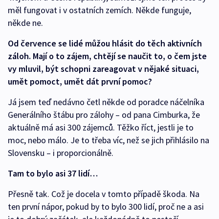
měl fungovat i v ostatních zemích. Někde funguje,
někde ne.
Od července se lidé můžou hlásit do těch aktivních
záloh. Mají o to zájem, chtějí se naučit to, o čem jste
vy mluvil, být schopni zareagovat v nějaké situaci,
umět pomoct, umět dát první pomoc?
Já jsem teď nedávno četl někde od poradce náčelníka
Generálního štábu pro zálohy – od pana Cimburka, že
aktuálně má asi 300 zájemců. Těžko říct, jestli je to
moc, nebo málo. Je to třeba víc, než se jich přihlásilo na
Slovensku – i proporcionálně.
Tam to bylo asi 37 lidí…
Přesně tak. Což je docela v tomto případě škoda. Na
ten první nápor, pokud by to bylo 300 lidí, proč ne a asi