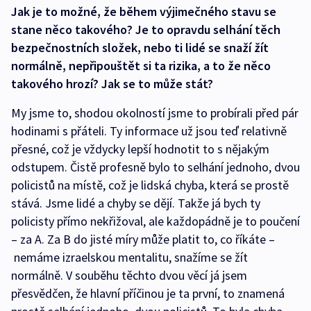
Jak je to možné, že během výjimečného stavu se
stane něco takového? Je to opravdu selhání těch
bezpečnostních složek, nebo ti lidé se snaží žít
normálně, nepřipouštět si ta rizika, a to že něco
takového hrozí? Jak se to může stát?
My jsme to, shodou okolností jsme to probírali před pár
hodinami s přáteli. Ty informace už jsou teď relativně
přesné, což je vždycky lepší hodnotit to s nějakým
odstupem. Čistě profesně bylo to selhání jednoho, dvou
policistů na místě, což je lidská chyba, která se prostě
stává. Jsme lidé a chyby se dějí. Takže já bych ty
policisty přímo nekřižoval, ale každopádně je to poučení
– za A. Za B do jisté míry může platit to, co říkáte –
nemáme izraelskou mentalitu, snažíme se žít
normálně. V souběhu těchto dvou věcí já jsem
přesvědčen, že hlavní příčinou je ta první, to znamená