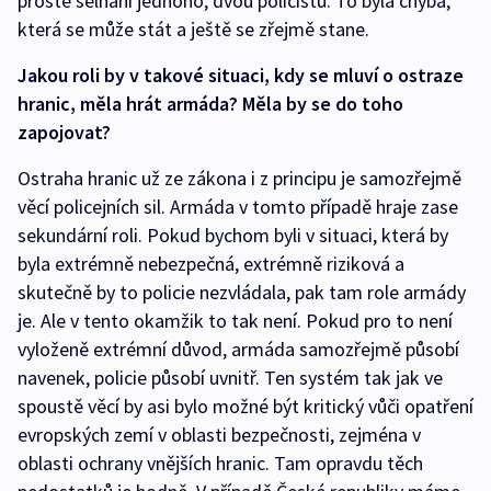
prostě selhání jednoho, dvou policistů. To byla chyba,
která se může stát a ještě se zřejmě stane.
Jakou roli by v takové situaci, kdy se mluví o ostraze
hranic, měla hrát armáda? Měla by se do toho
zapojovat?
Ostraha hranic už ze zákona i z principu je samozřejmě
věcí policejních sil. Armáda v tomto případě hraje zase
sekundární roli. Pokud bychom byli v situaci, která by
byla extrémně nebezpečná, extrémně riziková a
skutečně by to policie nezvládala, pak tam role armády
je. Ale v tento okamžik to tak není. Pokud pro to není
vyloženě extrémní důvod, armáda samozřejmě působí
navenek, policie působí uvnitř. Ten systém tak jak ve
spoustě věcí by asi bylo možné být kritický vůči opatření
evropských zemí v oblasti bezpečnosti, zejména v
oblasti ochrany vnějších hranic. Tam opravdu těch