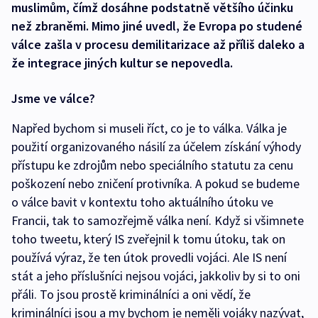
muslimům, čímž dosáhne podstatně většího účinku
než zbraněmi. Mimo jiné uvedl, že Evropa po studené
válce zašla v procesu demilitarizace až příliš daleko a
že integrace jiných kultur se nepovedla.
Jsme ve válce?
Napřed bychom si museli říct, co je to válka. Válka je
použití organizovaného násilí za účelem získání výhody
přístupu ke zdrojům nebo speciálního statutu za cenu
poškození nebo zničení protivníka. A pokud se budeme
o válce bavit v kontextu toho aktuálního útoku ve
Francii, tak to samozřejmě válka není. Když si všimnete
toho tweetu, který IS zveřejnil k tomu útoku, tak on
používá výraz, že ten útok provedli vojáci. Ale IS není
stát a jeho příslušníci nejsou vojáci, jakkoliv by si to oni
přáli. To jsou prostě kriminálníci a oni vědí, že
kriminálníci jsou a my bychom je neměli vojáky nazývat,