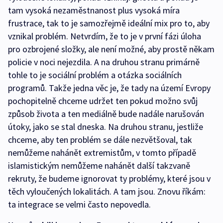
tam vysoká nezaměstnanost plus vysoká míra
frustrace, tak to je samozřejmě ideální mix pro to, aby
vznikal problém. Netvrdím, že to je v první fázi úloha
pro ozbrojené složky, ale není možné, aby prostě někam
policie v noci nejezdila. A na druhou stranu primárně
tohle to je sociální problém a otázka sociálních
programů. Takže jedna věc je, že tady na území Evropy
pochopitelně chceme udržet ten pokud možno svůj
způsob života a ten mediálně bude nadále narušován
útoky, jako se stal dneska. Na druhou stranu, jestliže
chceme, aby ten problém se dále nezvětšoval, tak
nemůžeme nahánět extremistům, v tomto případě
islamistickým nemůžeme nahánět další takzvaně
rekruty, že budeme ignorovat ty problémy, které jsou v
těch vyloučených lokalitách. A tam jsou. Znovu říkám:
ta integrace se velmi často nepovedla.