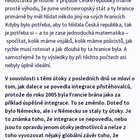
nedostatků je hodně. V případě České republiky máme
prostě výhodu, že jsme vnitroevropský stát a ty hranice
primárně by měl hlídat někdo jiný na svých hranicích.
Kdyby bylo potřeba, aby to hlídala Česká republika, tak
je potřeba si – a to je zase jednoduchá matematika –
spočítat, kolik máme vojáků, kolik máme policistů, jak
rychle musí rotovat a jak dlouhá by ta hranice byla. A
samozřejmě že ty výsledky by při těchto počtech asi
nebyly úplně ideální.
V souvislosti s těmi útoky z posledních dnů se mluví o
tom, jak dalece se povedla integrace přistěhovalců,
protože do roku 2005 byla Francie brána jako za
příklad úspěšné integrace. To se změnilo. Doteď to
bylo Německo, ale i v Německu se staly ty útoky. Je
to známka toho, že integrace se nepovedla, nebo
jsou to opravdu jenom útoky jednotlivců a nelze z
toho vyvozovat nějaký globální závěr toho, že