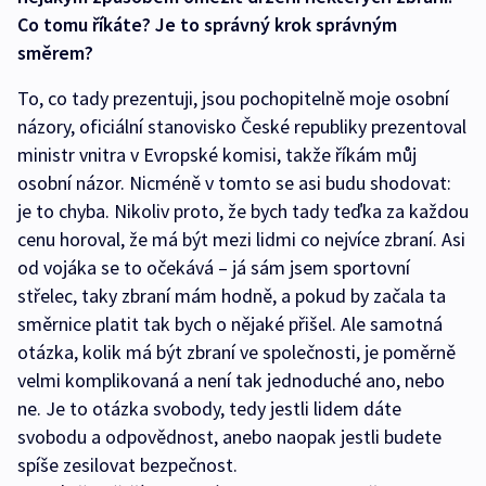
Co tomu říkáte? Je to správný krok správným
směrem?
To, co tady prezentuji, jsou pochopitelně moje osobní
názory, oficiální stanovisko České republiky prezentoval
ministr vnitra v Evropské komisi, takže říkám můj
osobní názor. Nicméně v tomto se asi budu shodovat:
je to chyba. Nikoliv proto, že bych tady teďka za každou
cenu horoval, že má být mezi lidmi co nejvíce zbraní. Asi
od vojáka se to očekává – já sám jsem sportovní
střelec, taky zbraní mám hodně, a pokud by začala ta
směrnice platit tak bych o nějaké přišel. Ale samotná
otázka, kolik má být zbraní ve společnosti, je poměrně
velmi komplikovaná a není tak jednoduché ano, nebo
ne. Je to otázka svobody, tedy jestli lidem dáte
svobodu a odpovědnost, anebo naopak jestli budete
spíše zesilovat bezpečnost.