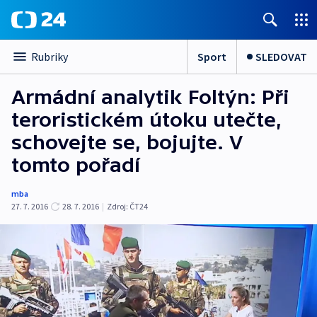
Sport
SLEDOVAT
Rubriky
Armádní analytik Foltýn: Při
teroristickém útoku utečte,
schovejte se, bojujte. V
tomto pořadí
mba
27. 7. 2016
28. 7. 2016
|
Zdroj:
ČT24