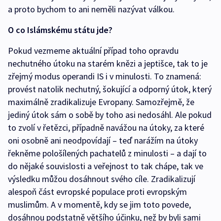
a proto bychom to ani neměli nazývat válkou.
O co Islámskému státu jde?
Pokud vezmeme aktuální případ toho opravdu
nechutného útoku na starém knězi a jeptišce, tak to je
zřejmý modus operandi IS i v minulosti. To znamená:
provést natolik nechutný, šokující a odporný útok, který
maximálně zradikalizuje Evropany. Samozřejmě, že
jediný útok sám o sobě by toho asi nedosáhl. Ale pokud
to zvolí v řetězci, případně navážou na útoky, za které
oni osobně ani neodpovídají – teď narážím na útoky
řekněme pološílených pachatelů z minulosti – a dají to
do nějaké souvislosti a veřejnost to tak chápe, tak ve
výsledku můžou dosáhnout svého cíle. Zradikalizují
alespoň část evropské populace proti evropským
muslimům. A v momentě, kdy se jim toto povede,
dosáhnou podstatně většího účinku, než by byli sami