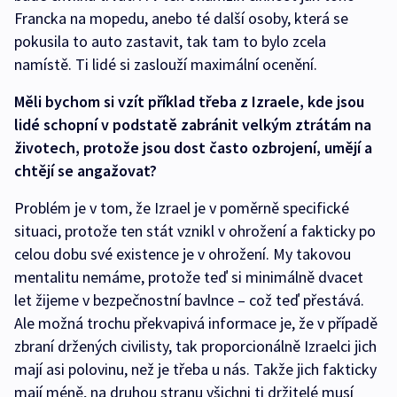
Francka na mopedu, anebo té další osoby, která se
pokusila to auto zastavit, tak tam to bylo zcela
namístě. Ti lidé si zaslouží maximální ocenění.
Měli bychom si vzít příklad třeba z Izraele, kde jsou
lidé schopní v podstatě zabránit velkým ztrátám na
životech, protože jsou dost často ozbrojení, umějí a
chtějí se angažovat?
Problém je v tom, že Izrael je v poměrně specifické
situaci, protože ten stát vznikl v ohrožení a fakticky po
celou dobu své existence je v ohrožení. My takovou
mentalitu nemáme, protože teď si minimálně dvacet
let žijeme v bezpečnostní bavlnce – což teď přestává.
Ale možná trochu překvapivá informace je, že v případě
zbraní držených civilisty, tak proporcionálně Izraelci jich
mají asi polovinu, než je třeba u nás. Takže jich fakticky
mají méně, na druhou stranu všichni ti držitelé musí