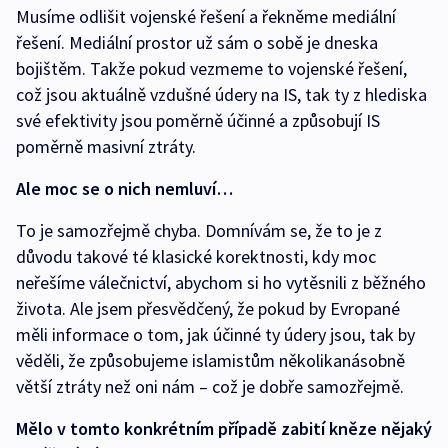
Musíme odlišit vojenské řešení a řekněme mediální
řešení. Mediální prostor už sám o sobě je dneska
bojištěm. Takže pokud vezmeme to vojenské řešení,
což jsou aktuálně vzdušné údery na IS, tak ty z hlediska
své efektivity jsou poměrně účinné a způsobují IS
poměrně masivní ztráty.
Ale moc se o nich nemluví…
To je samozřejmě chyba. Domnívám se, že to je z
důvodu takové té klasické korektnosti, kdy moc
neřešíme válečnictví, abychom si ho vytěsnili z běžného
života. Ale jsem přesvědčený, že pokud by Evropané
měli informace o tom, jak účinné ty údery jsou, tak by
věděli, že způsobujeme islamistům několikanásobně
větší ztráty než oni nám – což je dobře samozřejmě.
Mělo v tomto konkrétním případě zabití kněze nějaký