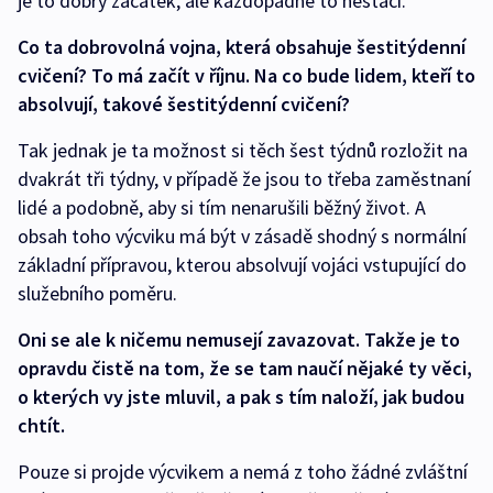
je to dobrý začátek, ale každopádně to nestačí.
Co ta dobrovolná vojna, která obsahuje šestitýdenní
cvičení? To má začít v říjnu. Na co bude lidem, kteří to
absolvují, takové šestitýdenní cvičení?
Tak jednak je ta možnost si těch šest týdnů rozložit na
dvakrát tři týdny, v případě že jsou to třeba zaměstnaní
lidé a podobně, aby si tím nenarušili běžný život. A
obsah toho výcviku má být v zásadě shodný s normální
základní přípravou, kterou absolvují vojáci vstupující do
služebního poměru.
Oni se ale k ničemu nemusejí zavazovat. Takže je to
opravdu čistě na tom, že se tam naučí nějaké ty věci,
o kterých vy jste mluvil, a pak s tím naloží, jak budou
chtít.
Pouze si projde výcvikem a nemá z toho žádné zvláštní