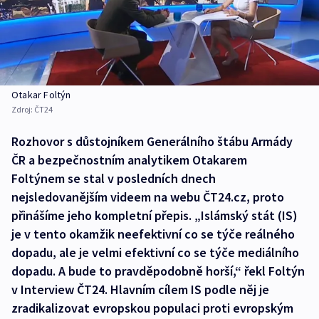
Otakar Foltýn
Zdroj:
ČT24
Rozhovor s důstojníkem Generálního štábu Armády
ČR a bezpečnostním analytikem Otakarem
Foltýnem se stal v posledních dnech
nejsledovanějším videem na webu ČT24.cz, proto
přinášíme jeho kompletní přepis. „Islámský stát (IS)
je v tento okamžik neefektivní co se týče reálného
dopadu, ale je velmi efektivní co se týče mediálního
dopadu. A bude to pravděpodobně horší,“ řekl Foltýn
v Interview ČT24. Hlavním cílem IS podle něj je
zradikalizovat evropskou populaci proti evropským