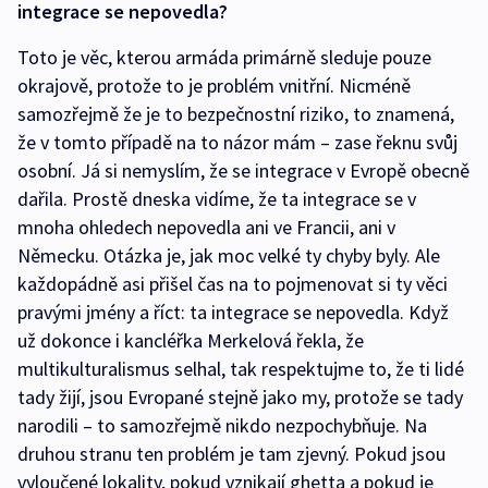
integrace se nepovedla?
Toto je věc, kterou armáda primárně sleduje pouze
okrajově, protože to je problém vnitřní. Nicméně
samozřejmě že je to bezpečnostní riziko, to znamená,
že v tomto případě na to názor mám – zase řeknu svůj
osobní. Já si nemyslím, že se integrace v Evropě obecně
dařila. Prostě dneska vidíme, že ta integrace se v
mnoha ohledech nepovedla ani ve Francii, ani v
Německu. Otázka je, jak moc velké ty chyby byly. Ale
každopádně asi přišel čas na to pojmenovat si ty věci
pravými jmény a říct: ta integrace se nepovedla. Když
už dokonce i kancléřka Merkelová řekla, že
multikulturalismus selhal, tak respektujme to, že ti lidé
tady žijí, jsou Evropané stejně jako my, protože se tady
narodili – to samozřejmě nikdo nezpochybňuje. Na
druhou stranu ten problém je tam zjevný. Pokud jsou
vyloučené lokality, pokud vznikají ghetta a pokud je