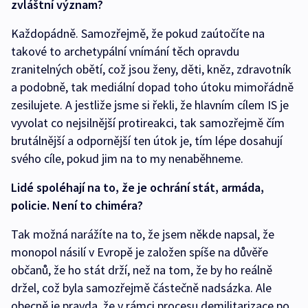
zvláštní význam?
Každopádně. Samozřejmě, že pokud zaútočíte na
takové to archetypální vnímání těch opravdu
zranitelných obětí, což jsou ženy, děti, kněz, zdravotník
a podobně, tak mediální dopad toho útoku mimořádně
zesilujete. A jestliže jsme si řekli, že hlavním cílem IS je
vyvolat co nejsilnější protireakci, tak samozřejmě čím
brutálnější a odpornější ten útok je, tím lépe dosahují
svého cíle, pokud jim na to my nenaběhneme.
Lidé spoléhají na to, že je ochrání stát, armáda,
policie. Není to chiméra?
Tak možná narážíte na to, že jsem někde napsal, že
monopol násilí v Evropě je založen spíše na důvěře
občanů, že ho stát drží, než na tom, že by ho reálně
držel, což byla samozřejmě částečně nadsázka. Ale
obecně je pravda, že v rámci procesu demilitarizace po