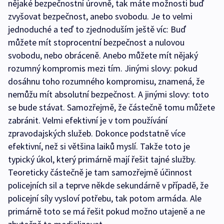
nějaké bezpečnostní úrovně, tak máte možnosti buď
zvyšovat bezpečnost, anebo svobodu. Je to velmi
jednoduché a teď to zjednoduším ještě víc: Buď
můžete mít stoprocentní bezpečnost a nulovou
svobodu, nebo obráceně. Anebo můžete mít nějaký
rozumný kompromis mezi tím. Jinými slovy: pokud
dosáhnu toho rozumného kompromisu, znamená, že
nemůžu mít absolutní bezpečnost. A jinými slovy: toto
se bude stávat. Samozřejmě, že částečně tomu můžete
zabránit. Velmi efektivní je v tom používání
zpravodajských služeb. Dokonce podstatně více
efektivní, než si většina laiků myslí. Takže toto je
typický úkol, který primárně mají řešit tajné služby.
Teoreticky částečně je tam samozřejmě účinnost
policejních sil a teprve někde sekundárně v případě, že
policejní síly vysloví potřebu, tak potom armáda. Ale
primárně toto se má řešit pokud možno utajeně a ne