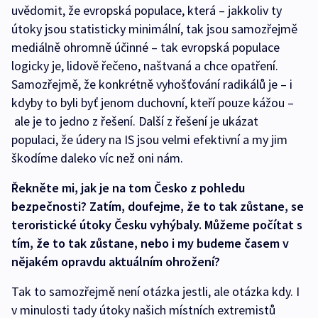
uvědomit, že evropská populace, která – jakkoliv ty
útoky jsou statisticky minimální, tak jsou samozřejmě
mediálně ohromně účinné – tak evropská populace
logicky je, lidově řečeno, naštvaná a chce opatření.
Samozřejmě, že konkrétně vyhošťování radikálů je – i
kdyby to byli byť jenom duchovní, kteří pouze kážou –
ale je to jedno z řešení. Další z řešení je ukázat
populaci, že údery na IS jsou velmi efektivní a my jim
škodíme daleko víc než oni nám.
Řekněte mi, jak je na tom Česko z pohledu
bezpečnosti? Zatím, doufejme, že to tak zůstane, se
teroristické útoky Česku vyhýbaly. Můžeme počítat s
tím, že to tak zůstane, nebo i my budeme časem v
nějakém opravdu aktuálním ohrožení?
Tak to samozřejmě není otázka jestli, ale otázka kdy. I
v minulosti tady útoky našich místních extremistů