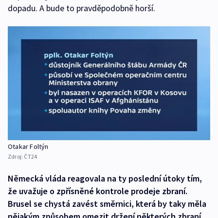
dopadu. A bude to pravděpodobně horší.
Otakar Foltýn
Zdroj:
ČT24
Německá vláda reagovala na ty poslední útoky tím,
že uvažuje o zpřísněné kontrole prodeje zbraní.
Brusel se chystá zavést směrnici, která by taky měla
nějakým způsobem omezit držení některých zbraní.