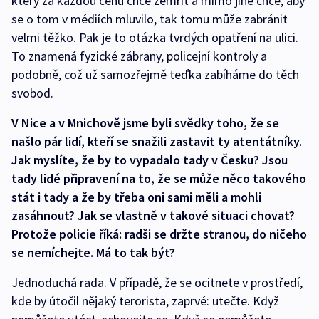
který za každou cenu chce zemřít a mimo jiné chce, aby
se o tom v médiích mluvilo, tak tomu může zabránit
velmi těžko. Pak je to otázka tvrdých opatření na ulici.
To znamená fyzické zábrany, policejní kontroly a
podobně, což už samozřejmě teďka zabíháme do těch
svobod.
V Nice a v Mnichově jsme byli svědky toho, že se
našlo pár lidí, kteří se snažili zastavit ty atentátníky.
Jak myslíte, že by to vypadalo tady v Česku? Jsou
tady lidé připravení na to, že se může něco takového
stát i tady a že by třeba oni sami měli a mohli
zasáhnout? Jak se vlastně v takové situaci chovat?
Protože policie říká: radši se držte stranou, do ničeho
se nemíchejte. Má to tak být?
Jednoduchá rada. V případě, že se ocitnete v prostředí,
kde by útočil nějaký terorista, zaprvé: utečte. Když