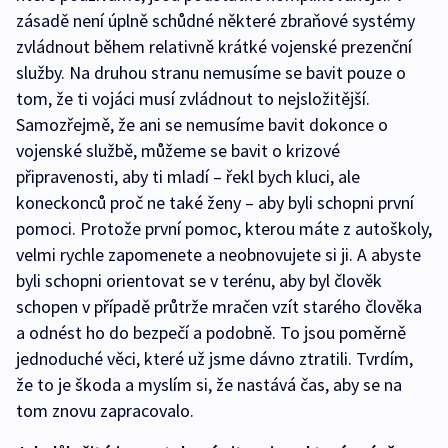
zásadě není úplně schůdné některé zbraňové systémy
zvládnout během relativně krátké vojenské prezenční
služby. Na druhou stranu nemusíme se bavit pouze o
tom, že ti vojáci musí zvládnout to nejsložitější.
Samozřejmě, že ani se nemusíme bavit dokonce o
vojenské službě, můžeme se bavit o krizové
připravenosti, aby ti mladí – řekl bych kluci, ale
koneckonců proč ne také ženy – aby byli schopni první
pomoci. Protože první pomoc, kterou máte z autoškoly,
velmi rychle zapomenete a neobnovujete si ji. A abyste
byli schopni orientovat se v terénu, aby byl člověk
schopen v případě průtrže mračen vzít starého člověka
a odnést ho do bezpečí a podobně. To jsou poměrně
jednoduché věci, které už jsme dávno ztratili. Tvrdím,
že to je škoda a myslím si, že nastává čas, aby se na
tom znovu zapracovalo.