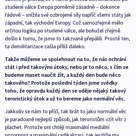
studené válce Evropa poměrně zásadně – dokonce
řádově – snížila své ozbrojené síly napříč všemi státy jak
západní, tak východní Evropy. Což samozřejmě mělo
určitou logiku po studené válce, ale bohužel zřejmě
došlo k tomu, že jsme to takzvaně přepálili. Prostě ten,
ta demilitarizace zašla příliš daleko.
Takže můžeme se spolehnout na to, že nás ochrání
stát i před takovými útoky, nebo je to něco, s čím se
budeme muset naučit žít, a každý den bude něco
takového? Protože poslední týden jsme svědky
toho, že opravdu každý den se uděje nějaký takový
teroristický útok a už to bereme jako normální věc.
Jakkoliv se nám to příčí, tak brát to jako normální věc
je paradoxně nejlepší způsob, jak teroristům vzít vítr z
plachet. Protože oni chtějí maximální mediální
pozornost a maximální radikalizaci, tak jestliže my