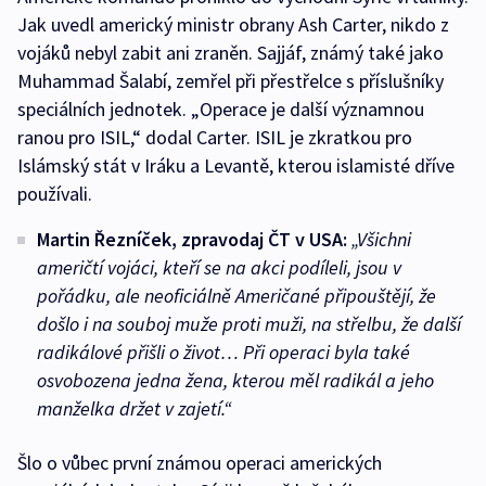
Jak uvedl americký ministr obrany Ash Carter, nikdo z
vojáků nebyl zabit ani zraněn. Sajjáf, známý také jako
Muhammad Šalabí, zemřel při přestřelce s příslušníky
speciálních jednotek. „Operace je další významnou
ranou pro ISIL,“ dodal Carter. ISIL je zkratkou pro
Islámský stát v Iráku a Levantě, kterou islamisté dříve
používali.
Martin Řezníček, zpravodaj ČT v USA:
„Všichni
američtí vojáci, kteří se na akci podíleli, jsou v
pořádku, ale neoficiálně Američané připouštějí, že
došlo i na souboj muže proti muži, na střelbu, že další
radikálové přišli o život… Při operaci byla také
osvobozena jedna žena, kterou měl radikál a jeho
manželka držet v zajetí.“
Šlo o vůbec první známou operaci amerických