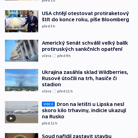
před 1
h
USA chtějí otestovat protiraketový
štít do konce roku, píše Bloomberg
před 5
h
Americký Senát schválil velký balík
protiruských sankčních opatření
včera
před 9
h
Ukrajina zasáhla sklad Wildberries,
Rusové útočili na trh, hasiče či
stadion
včera
před 11
h
Dron na letišti u Lipska nesl
VIDEO
skoro kilo trhaviny, indicie ukazují
na Rusko
před 11
h
Soud nařídil zastavit stavbu