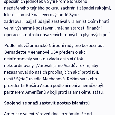
speciálních jednotek v Sýrii kromě loňského
nezdařeného tajného pokusu zachránit západní rukojmí,
které islamisté na severovýchodě Sýrie
zadržovali. Sajjáf údajně zastával v islamistickém hnutí
velmi významné postavení, měl na starosti finanční
operace i kontrolu obsazených ropných a plynových polí.
Podle mluvčí americké Národní rady pro bezpečnost
Bernadette Meehanové USA předem o akci
neinformovaly syrskou vládu ani s ní útok
nekoordinovaly. „Varovali jsme Asadův režim, aby
nezasahoval do našich probíhajících akcí proti ISIL
uvnitř Sýrie,“ uvedla Meehanová. Režim syrského
prezidenta Bašára Asada podle ní není a nemůže být
partnerem Američanů v boji proti Islámskému státu.
Spojenci se snaží zastavit postup islamistů
Americké velení zároveň dnes oznámilo, že od