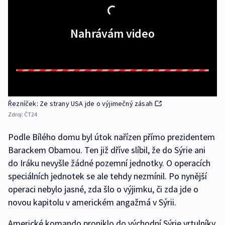
Nahrávám video
Řezníček: Ze strany USA jde o výjimečný zásah
Zdroj:
ČT24
Podle Bílého domu byl útok nařízen přímo prezidentem
Barackem Obamou. Ten již dříve slíbil, že do Sýrie ani
do Iráku nevyšle žádné pozemní jednotky. O operacích
speciálních jednotek se ale tehdy nezmínil. Po nynější
operaci nebylo jasné, zda šlo o výjimku, či zda jde o
novou kapitolu v americkém angažmá v Sýrii.
Americké komando proniklo do východní Sýrie vrtulníky.