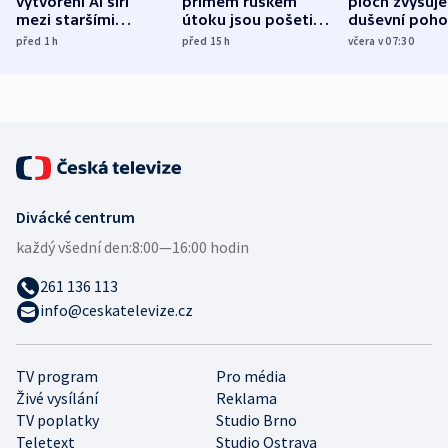
vytvoření AI šíří
přímém ruském
ploch zvyšuje
mezi staršími
útoku jsou pošetilé,
duševní poho
Poláky nebezpečné
míní estonský
ukázala
před 1
h
před 15
h
včera v 07:30
zdravotní rady
bezpečnostní
mezinárodní 
expert
Divácké centrum
každý všední den:
8:00—16:00 hodin
261 136 113
info@ceskatelevize.cz
TV program
Pro média
Živé vysílání
Reklama
TV poplatky
Studio Brno
Teletext
Studio Ostrava