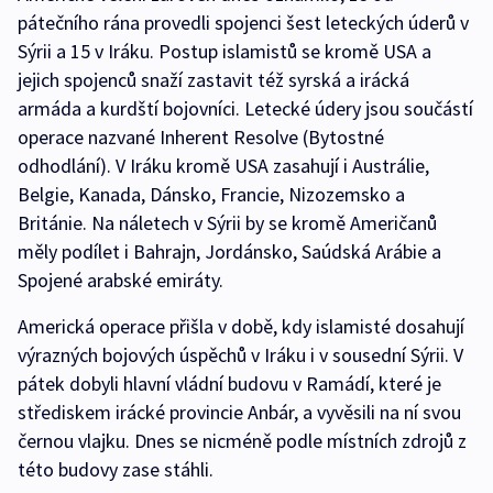
pátečního rána provedli spojenci šest leteckých úderů v
Sýrii a 15 v Iráku. Postup islamistů se kromě USA a
jejich spojenců snaží zastavit též syrská a irácká
armáda a kurdští bojovníci. Letecké údery jsou součástí
operace nazvané Inherent Resolve (Bytostné
odhodlání). V Iráku kromě USA zasahují i Austrálie,
Belgie, Kanada, Dánsko, Francie, Nizozemsko a
Británie. Na náletech v Sýrii by se kromě Američanů
měly podílet i Bahrajn, Jordánsko, Saúdská Arábie a
Spojené arabské emiráty.
Americká operace přišla v době, kdy islamisté dosahují
výrazných bojových úspěchů v Iráku i v sousední Sýrii. V
pátek dobyli hlavní vládní budovu v Ramádí, které je
střediskem irácké provincie Anbár, a vyvěsili na ní svou
černou vlajku. Dnes se nicméně podle místních zdrojů z
této budovy zase stáhli.