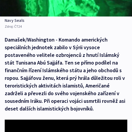
Navy Seals
Zdroj:
ČT24
Damašek/Washington - Komando amerických
speciálních jednotek zabilo v Sýrii vysoce
postaveného velitele ozbrojenců z hnutí Islámský
stát Tunisana Abú Sajjáfa. Ten se přímo podílel na
finančním řízení Islámského státu a jeho obchodů s
ropou. Sajjáfovu ženu, která prý hrála důležitou roli v
teroristických aktivitách islamistů, Američané
zadrželi a převezli do svého vojenského zařízení v
sousedním Iráku. Při operaci vojáci usmrtili rovněž asi
deset dalších islamistických bojovníků.