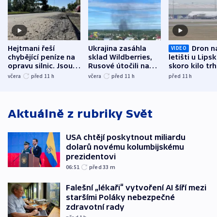
Hejtmani řeší
Ukrajina zasáhla
Dron n
VIDEO
chybějící peníze na
sklad Wildberries,
letišti u Lips
opravu silnic. Jsou
Rusové útočili na
skoro kilo trh
nenárokové, namítá
trh, hasiče či
indicie ukazuj
včera
před 11
h
včera
před 11
h
před 11
h
ministerstvo
stadion
Rusko
Aktuálně z rubriky
Svět
USA chtějí poskytnout miliardu
dolarů novému kolumbijskému
prezidentovi
06:51
před 33
m
Falešní „lékaři“ vytvoření AI šíří mezi
staršími Poláky nebezpečné
zdravotní rady