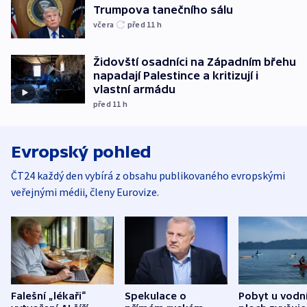
Trumpova tanečního sálu
včera
před 11
h
Židovští osadníci na Západním břehu
napadají Palestince a kritizují i
vlastní armádu
před 11
h
Evropský pohled
ČT24 každý den vybírá z obsahu publikovaného evropskými
veřejnými médii, členy Eurovize.
Falešní „lékaři“
Spekulace o
Pobyt u vodn