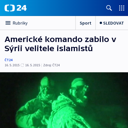
Sport
SLEDOVAT
Rubriky
Americké komando zabilo v
Sýrii velitele islamistů
ČT24
16. 5. 2015
16. 5. 2015
|
Zdroj:
ČT24