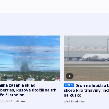
jina zasáhla sklad
Dron na letišti u 
VIDEO
berries, Rusové útočili na trh,
skoro kilo trhaviny, ind
če či stadion
na Rusko
před 8
hodinami
před 8
hodinami