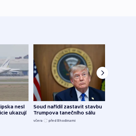
Lipska nesl
Soud nařídil zastavit stavbu
Žido
icie ukazují
Trumpova tanečního sálu
břehu
kriti
včera
před 8
hodinami
před 8