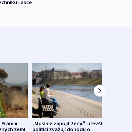
echniku i akce
 Francii
„Musíme zapojit ženy.“ Litevští
Na Uk
ůzných zemí
politici zvažují dohodu o
občan