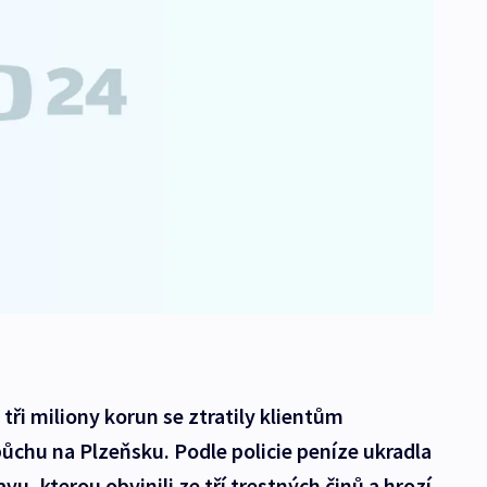
tři miliony korun se ztratily klientům
chu na Plzeňsku. Podle policie peníze ukradla
vu, kterou obvinili ze tří trestných činů a hrozí