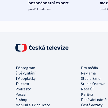
bezpečnostní expert
mez
před 11
hodinami
před 
TV program
Pro média
Živé vysílání
Reklama
TV poplatky
Studio Brno
Teletext
Studio Ostrava
Podcasty
Rada ČT
Počasí
Kariéra
E-shop
Podávání námět
Mobilní a TV aplikace
Časté dotazy