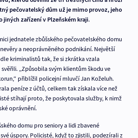
motný pečovatelský dům už je mimo provoz, jeho
 jiných zařízení v Plzeňském kraji.
čnici jednatele zbůšského pečovatelského domu
ronevěry a neoprávněného podnikání. Největší
le kriminalistů tak, že si zkrátka vzala
u svěřili. „Způsobila svým klientům škodu ve
korun,“ přiblížil policejní mluvčí Jan Koželuh.
la peníze z účtů, celkem tak získala více než
cisté stíhají proto, že poskytovala služby, k nimž
ské oprávnění.
kého domu pro seniory a lidi zbavené
vé úspory. Policisté, když to zjistili, podezírali z