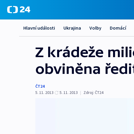
Hlavní události
Ukrajina
Volby
Domácí
Z krádeže mil
obviněna ředi
ČT24
5. 11. 2013
5. 11. 2013
|
Zdroj:
ČT24