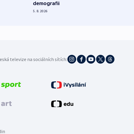
demografii
na s
5. 8. 2026
5. 8. 20
eská televize na sociálních sítích:
din