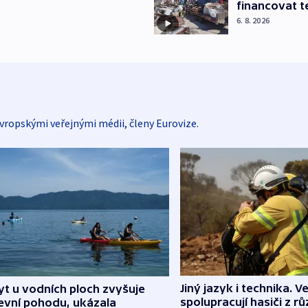
financovat t
6. 8. 2026
vropskými veřejnými médii, členy Eurovize.
Jiný jazyk i technika. Ve
t u vodních ploch zvyšuje
spolupracují hasiči z r
evní pohodu, ukázala