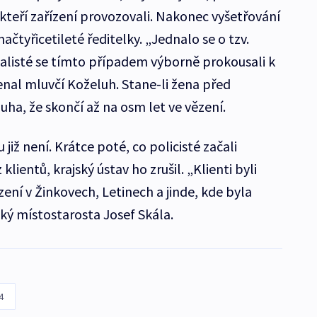
kteří zařízení provozovali. Nakonec vyšetřování
čtyřicetileté ředitelky. „Jednalo se o tzv.
nalisté se tímto případem výborně prokousali k
al mluvčí Koželuh. Stane-li žena před
uha, že skončí až na osm let ve vězení.
iž není. Krátce poté, co policisté začali
lientů, krajský ústav ho zrušil. „Klienti byli
ení v Žinkovech, Letinech a jinde, kde byla
ký místostarosta Josef Skála.
4