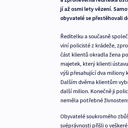
jí až osmi lety vězení. Sa
obyvatelé se přestěhovali do
Ředitelku a současně spole
viní policisté z krádeže, zp
část klientů okradla žena pod
majetek, který klienti ústav
výši přesahující dva miliony 
Dalším dvěma klientům vybra
další milion. Konečně ji poli
neměla potřebné živnosten
Obyvatelé soukromého zbůšs
svéprávnosti přišli o veškeré s