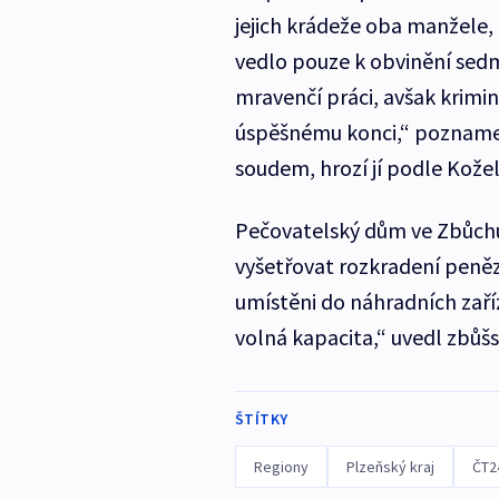
jejich krádeže oba manžele, 
vedlo pouze k obvinění sedma
mravenčí práci, avšak krimi
úspěšnému konci,“ poznamen
soudem, hrozí jí podle Kožel
Pečovatelský dům ve Zbůchu j
vyšetřovat rozkradení peněz k
umístěni do náhradních zaříz
volná kapacita,“ uvedl zbůšs
ŠTÍTKY
Regiony
Plzeňský kraj
ČT2