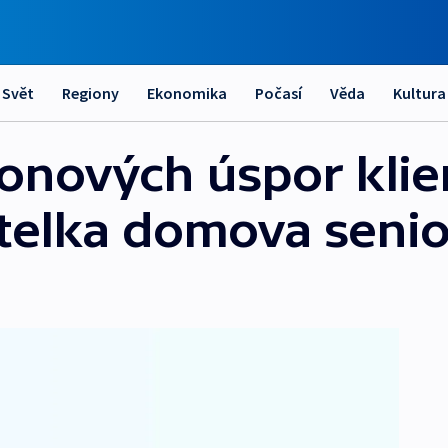
Svět
Regiony
Ekonomika
Počasí
Věda
Kultura
ionových úspor klie
telka domova seni