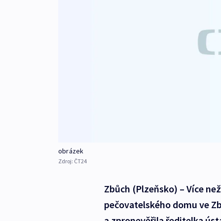
obrázek
Zdroj:
ČT24
Zbůch (Plzeňsko) – Více než 
pečovatelského domu ve Zbů
a zpronevěřila ředitelka ústa