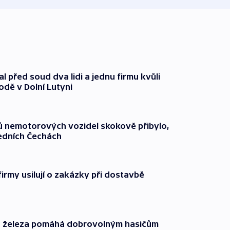
l před soud dva lidi a jednu firmu kvůli
odě v Dolní Lutyni
čů nemotorových vozidel skokově přibylo,
ředních Čechách
firmy usilují o zakázky při dostavbě
o železa pomáhá dobrovolným hasičům