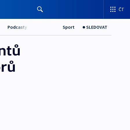
ČT
Podcasty
Sport
SLEDOVAT
ntů
orů