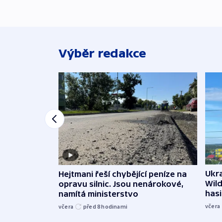
Výběr redakce
Ukra
Hejtmani řeší chybějící peníze na
Wild
opravu silnic. Jsou nenárokové,
hasi
namítá ministerstvo
včera
včera
před 8
hodinami