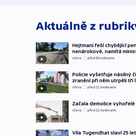
Aktuálně z rubri
Hejtmani řeší chybějící pen
nenárokové, namítá minis
včera
před 8
hodinami
Policie vyšetřuje násilný 
zranění při něm utrpěli tři 
včera
před 11
hodinami
Začala demolice vyhořelé
včera
před 11
hodinami
Vila Tugendhat slaví 25 le