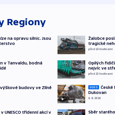
ky
Regiony
íze na opravu silnic. Jsou
Žalobce posla
terstvo
tragické neh
před 16
hodinami
Opilých řidi
čin v Tanvaldu, bodná
nejvíc ve st
lidé
před 23
hodinami
České 
 výškové budovy ve Zlíně
VIDEO
Dukovan
6. 8. 2026
Sběr staréh
t v UNESCO třídenní akcí v