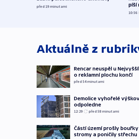
píší
před 19
minutami
10:56
Aktuálně z rubri
Rencar neuspěl u Nejvyšší
o reklamní plochu končí
před 54
minutami
Demolice vyhořelé výškov
odpoledne
12:29
před 58
minutami
Částí území prošly bouřky
stromy a poničily střechu