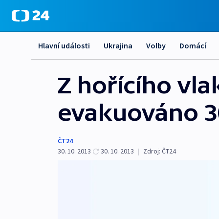
Hlavní události
Ukrajina
Volby
Domácí
Z hořícího vl
evakuováno 30
ČT24
30. 10. 2013
30. 10. 2013
|
Zdroj:
ČT24