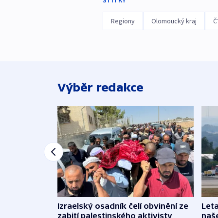
ŠTÍTKY
Regiony
Olomoucký kraj
Č
Výběr redakce
Izraelský osadník čelí obvinění ze
Leta
zabití palestinského aktivisty
naše