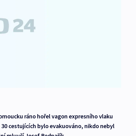
omoucku ráno hořel vagon expresního vlaku
. 30 cestujících bylo evakuováno, nikdo nebyl
jní mluvčí Josef Bednařík.