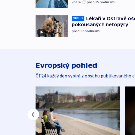
včera
před 15
hodinami
Lékaři v Ostravě ošet
VIDEO
pokousaných netopýry
před 17
hodinami
Evropský pohled
ČT24 každý den vybírá z obsahu publikovaného e