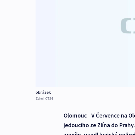
obrázek
Zdroj:
ČT24
Olomouc - V Července na Ol
jedoucího ze Zlína do Prahy
zraněn, uvedl krajský police