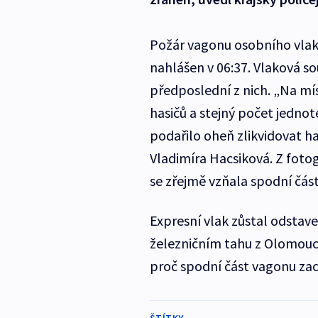
Požár vagonu osobního vlaku
nahlášen v 06:37. Vlaková s
předposlední z nich. „Na mí
hasičů a stejný počet jednot
podařilo oheň zlikvidovat ha
Vladimíra Hacsiková. Z fotogr
se zřejmě vzňala spodní čás
Expresní vlak zůstal odstave
železničním tahu z Olomouce d
proč spodní část vagonu zac