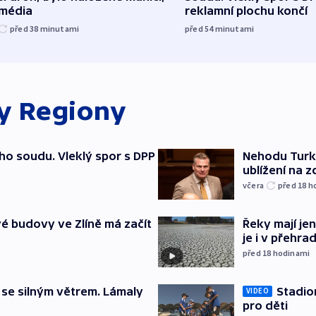
 média
reklamní plochu končí
před 38
minutami
před 54
minutami
ky
Regiony
ho soudu. Vleklý spor s DPP
Nehodu Turka
ublížení na z
včera
před 18
h
é budovy ve Zlíně má začít
Řeky mají je
je i v přehra
před 18
hodinami
 se silným větrem. Lámaly
Stadio
VIDEO
pro děti