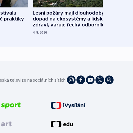
stivalu
Lesní požáry mají dlouhodobý
Ukraj
é praktiky
dopad na ekosystémy a lidské
Franc
zdraví, varuje řecký odborník
požá
4. 8. 2026
3. 8. 20
eská televize na sociálních sítích: