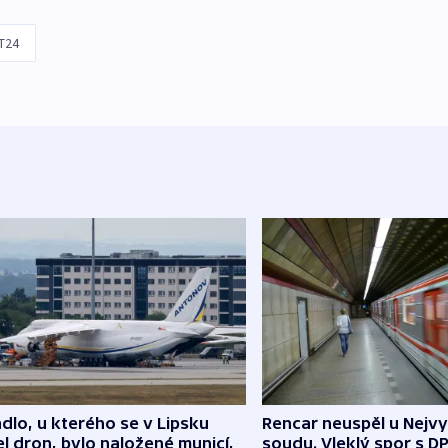
T24
dlo, u kterého se v Lipsku
Rencar neuspěl u Nejv
l dron, bylo naložené municí,
soudu. Vleklý spor s D