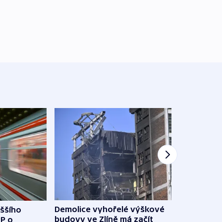
Demolice vyhořelé výškové
yššího
Povod
budovy ve Zlíně má začít
PP o
od z