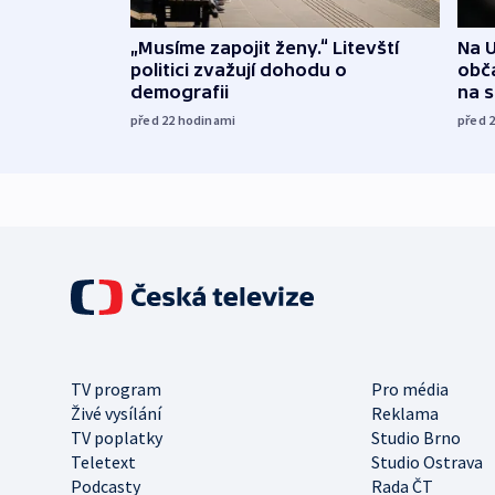
„Musíme zapojit ženy.“ Litevští
Na U
politici zvažují dohodu o
obča
demografii
na 
před 22
hodinami
před 
TV program
Pro média
Živé vysílání
Reklama
TV poplatky
Studio Brno
Teletext
Studio Ostrava
Podcasty
Rada ČT