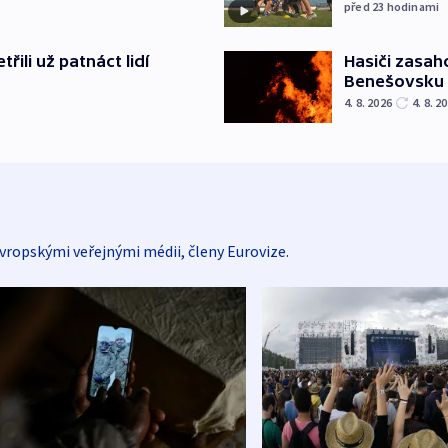
před 23
hodinami
řili už patnáct lidí
Hasiči zasah
Benešovsku
4. 8. 2026
4. 8. 2
vropskými veřejnými médii, členy Eurovize.