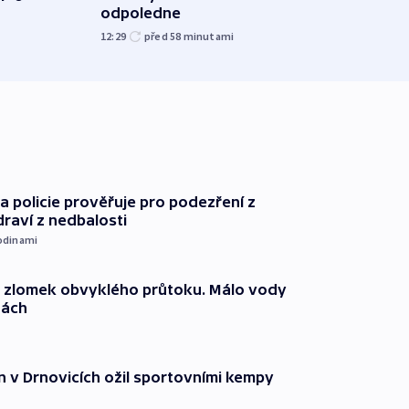
odpoledne
přes 
12:29
před 58
minutami
před 1
 policie prověřuje pro podezření z
draví z nedbalosti
odinami
n zlomek obvyklého průtoku. Málo vody
dách
n v Drnovicích ožil sportovními kempy