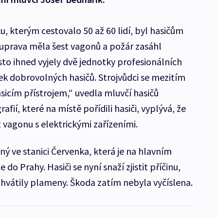
, kterým cestovalo 50 až 60 lidí, byl hasičům
ouprava měla šest vagonů a požár zasáhl
sto ihned vyjely dvě jednotky profesionálních
ek dobrovolných hasičů. Strojvůdci se mezitím
sicím přístrojem,“ uvedla mluvčí hasičů
afií, které na místě pořídili hasiči, vyplývá, že
t vagonu s elektrickými zařízeními.
ný ve stanici Červenka, která je na hlavním
o Prahy. Hasiči se nyní snaží zjistit příčinu,
hvátily plameny. Škoda zatím nebyla vyčíslena.