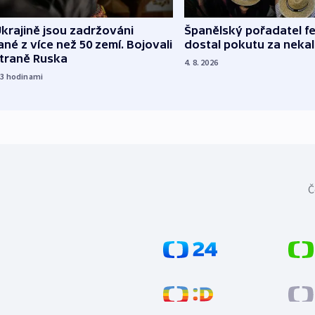
Španělský pořadatel fe
krajině jsou zadržováni
dostal pokutu za nekal
né z více než 50 zemí. Bojovali
straně Ruska
4. 8. 2026
23
hodinami
Č