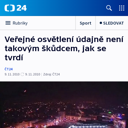
Sport
SLEDOVAT
Rubriky
Veřejné osvětlení údajně není
takovým škůdcem, jak se
tvrdí
ČT24
9. 11. 2010
9. 11. 2010
|
Zdroj:
ČT24