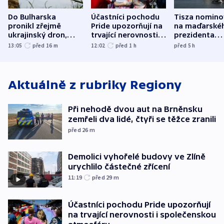
Do Bulharska
Účastníci pochodu
Tisza nomino
pronikl zřejmě
Pride upozorňují na
na maďarské
ukrajinský dron,
trvající nerovnosti i
prezidenta
explodoval kilometr
společenskou
bývalého šéf
13:05
před 16
m
12:02
před 1
h
před 5
h
od plynovodu
atmosféru
nejvyššího s
Aktuálně z rubriky
Regiony
Při nehodě dvou aut na Brněnsku
zemřeli dva lidé, čtyři se těžce zranili
před 26
m
Demolici vyhořelé budovy ve Zlíně
urychlilo částečné zřícení
11:19
před 29
m
Účastníci pochodu Pride upozorňují
na trvající nerovnosti i společenskou