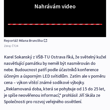
Nahrávám video
Reportáž Milana Brunclíka
Zdroj:
ČT24
Karel Sokanský z VŠB-TU Ostrava říká, že světelný kužel
nasvětlující památku by neměl být nasměrován do
nebe. Budoucnost patří podle účastníků konference
účinným a úsporným LED svítidlům. Zatím ale v poměru
cena – výkon vítězí známé sodíkové výbojky.
„Reklamovaná doba, která se pohybuje od 15 do 25 let,
je spíše neověřenou informací,“ prohlásil Jiří Skála ze
Společnosti pro rozvoj veřejného osvětlení.