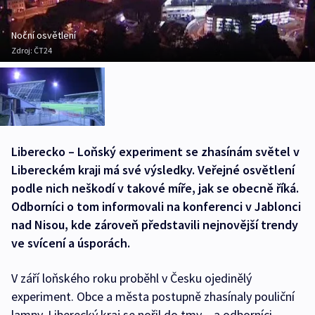
Noční osvětlení
Zdroj:
ČT24
Liberecko – Loňský experiment se zhasínám světel v
Libereckém kraji má své výsledky. Veřejné osvětlení
podle nich neškodí v takové míře, jak se obecně říká.
Odborníci o tom informovali na konferenci v Jablonci
nad Nisou, kde zároveň představili nejnovější trendy
ve svícení a úsporách.
V září loňského roku proběhl v Česku ojedinělý
experiment. Obce a města postupně zhasínaly pouliční
lampy, Liberecký kraj se nořil do tmy – a odborníci