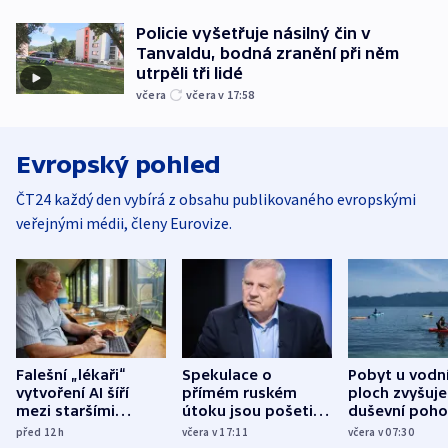
Policie vyšetřuje násilný čin v
Tanvaldu, bodná zranění při něm
utrpěli tři lidé
včera
včera v 17:58
Evropský pohled
ČT24 každý den vybírá z obsahu publikovaného evropskými
veřejnými médii, členy Eurovize.
Falešní „lékaři“
Spekulace o
Pobyt u vodn
vytvoření AI šíří
přímém ruském
ploch zvyšuje
mezi staršími
útoku jsou pošetilé,
duševní poho
Poláky nebezpečné
míní estonský
ukázala
před 12
h
včera v 17:11
včera v 07:30
zdravotní rady
bezpečnostní
mezinárodní 