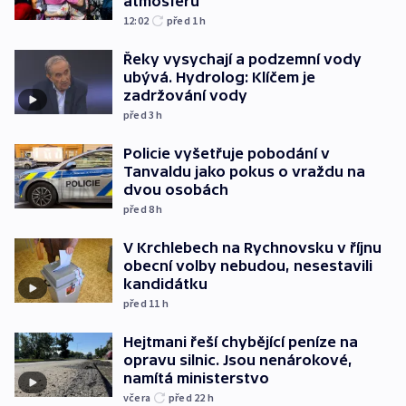
atmosféru
12:02
před 1
h
Řeky vysychají a podzemní vody
ubývá. Hydrolog: Klíčem je
zadržování vody
před 3
h
Policie vyšetřuje pobodání v
Tanvaldu jako pokus o vraždu na
dvou osobách
před 8
h
V Krchlebech na Rychnovsku v říjnu
obecní volby nebudou, nesestavili
kandidátku
před 11
h
Hejtmani řeší chybějící peníze na
opravu silnic. Jsou nenárokové,
namítá ministerstvo
včera
před 22
h