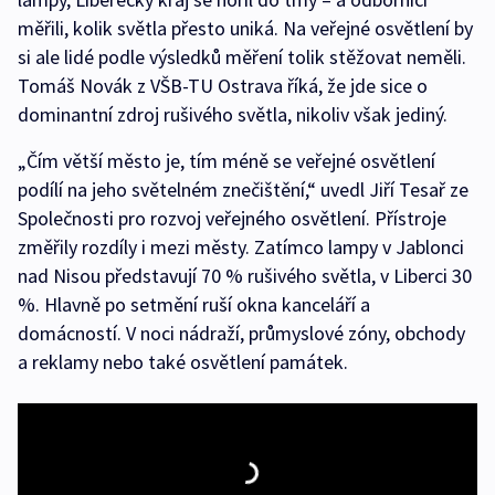
měřili, kolik světla přesto uniká. Na veřejné osvětlení by
si ale lidé podle výsledků měření tolik stěžovat neměli.
Tomáš Novák z VŠB-TU Ostrava říká, že jde sice o
dominantní zdroj rušivého světla, nikoliv však jediný.
„Čím větší město je, tím méně se veřejné osvětlení
podílí na jeho světelném znečištění,“ uvedl Jiří Tesař ze
Společnosti pro rozvoj veřejného osvětlení. Přístroje
změřily rozdíly i mezi městy. Zatímco lampy v Jablonci
nad Nisou představují 70 % rušivého světla, v Liberci 30
%. Hlavně po setmění ruší okna kanceláří a
domácností. V noci nádraží, průmyslové zóny, obchody
a reklamy nebo také osvětlení památek.